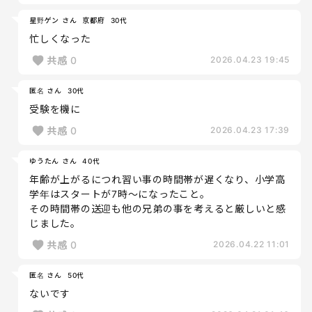
星野ゲン さん
京都府
30代
忙しくなった
共感
0
2026.04.23 19:45
匿名 さん
30代
受験を機に
共感
0
2026.04.23 17:39
ゆうたん さん
40代
年齢が上がるにつれ習い事の時間帯が遅くなり、小学高
学年はスタートが7時～になったこと。
その時間帯の送迎も他の兄弟の事を考えると厳しいと感
じました。
共感
0
2026.04.22 11:01
匿名 さん
50代
ないです