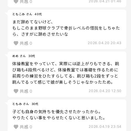
共感
0
2026.04.21 01:46
ともこみ さん
40代
まだ辞めてないけど、
もしこのまま野球クラブで骨折レベルの怪我をしちゃた
ら、さすがに辞めさせたいな
共感
0
2026.04.20 20:43
めめ さん
30代
体操教室をやっていて、実際には逆上がりもできる、跳
び箱も4段飛べるけど、体操教室では基礎を作るために
前周りの練習をひたすらしてる、跳び箱も2段をずっと
跳んでるって感じで娘が楽しそうじゃなかったため。
共感
0
2026.04.20 12:50
ともみ さん
30代
子ども自身の気持ちを優先させたかったから。
やりたくない事をやらせたくないと思いました。
共感
0
2026.04.19 23:54