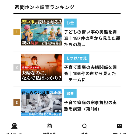
週間ホンネ調査ランキング
お金
子どもの習い事の実態を調
1
査｜187件の声から見えた親
たちの葛…
しつけ/育児
子育て家庭の夫婦関係を調
2
査｜195件の声から見えた
「チームに…
家事
子育て家庭の家事負担の実
3
態を調査（第1回）
家事