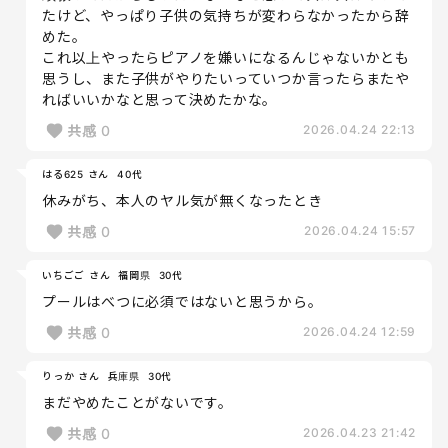
たけど、やっぱり子供の気持ちが変わらなかったから辞
めた。
これ以上やったらピアノを嫌いになるんじゃないかとも
思うし、また子供がやりたいっていつか言ったらまたや
ればいいかなと思って決めたかな。
共感
0
2026.04.24 22:13
はる625 さん
40代
休みがち、本人のヤル気が無くなったとき
共感
0
2026.04.24 15:57
いちごご さん
福岡県
30代
プールはべつに必須ではないと思うから。
共感
0
2026.04.24 12:59
りっか さん
兵庫県
30代
まだやめたことがないです。
共感
0
2026.04.23 21:42