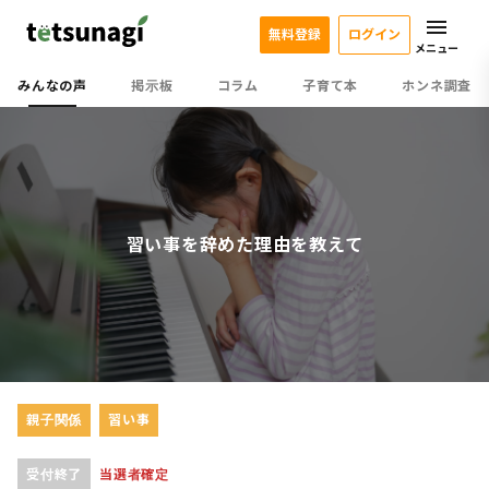
無料登録
ログイン
メニュー
みんなの声
掲示板
コラム
子育て本
ホンネ調査
習い事を辞めた理由を教えて
親子関係
習い事
受付終了
当選者確定