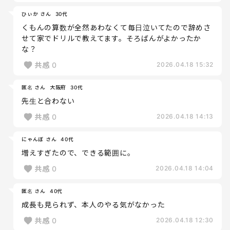
ひぃか さん
30代
くもんの算数が全然あわなくて毎日泣いてたので辞めさ
せて家でドリルで教えてます。そろばんがよかったか
な？
共感
0
2026.04.18 15:32
匿名 さん
大阪府
30代
先生と合わない
共感
0
2026.04.18 14:13
にゃんぼ さん
40代
増えすぎたので、できる範囲に。
共感
0
2026.04.18 14:04
匿名 さん
40代
成長も見られず、本人のやる気がなかった
共感
0
2026.04.18 12:30