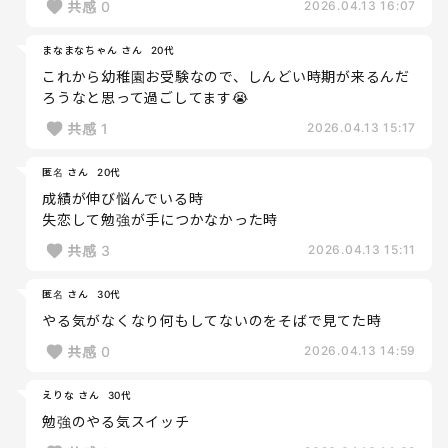
共感
0
2026.04.13 16:07
まなまなちゃん さん
20代
これから幼稚園お受験なので、しんどい時期が来るんだ
ろうなと思って過ごしてます😭
共感
1
2026.04.13 15:17
匿名 さん
20代
成績が伸び悩んでいる時
失恋して勉強が手につかなかった時
共感
3
2026.04.13 15:11
匿名 さん
30代
やる気がなくなり何もしてないのをそばで見てた時
共感
0
2026.04.13 14:59
えりな さん
30代
勉強のやる気スイッチ