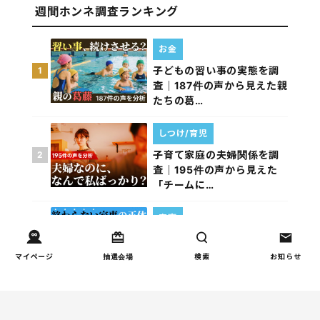
週間ホンネ調査ランキング
お金
子どもの習い事の実態を調
1
査｜187件の声から見えた親
たちの葛…
しつけ/育児
子育て家庭の夫婦関係を調
2
査｜195件の声から見えた
「チームに…
家事
子育て家庭の家事負担の実
3
態を調査（第1回）
マイページ
抽選会場
検索
お知らせ
家事
子育て家庭の家事負担の実
4