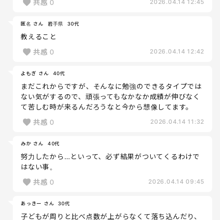
共感
0
2026.04.14 12:45
匿名 さん
岩手県
30代
教えること
共感
0
2026.04.14 12:42
よもぎ さん
40代
まだこれからですが、そんなに勉強のできるタイプでは
ない気がするので、頑張ってもなかなか成績が伸びなく
て苦しむ時が来るんだろうなと今から想像してます。
共感
0
2026.04.14 11:32
みか さん
40代
努力したから…といって、必ず結果がついてくるわけで
はない事。
共感
0
2026.04.14 09:45
あっきー さん
30代
子どもが周りと比べ点数が上がらなくて落ち込んだり、