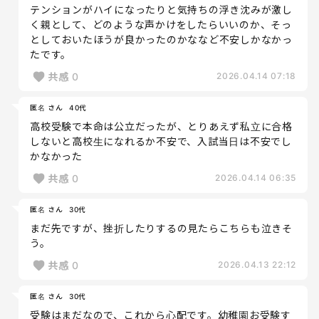
テンションがハイになったりと気持ちの浮き沈みが激し
く親として、どのような声かけをしたらいいのか、そっ
としておいたほうが良かったのかななど不安しかなかっ
たです。
共感
0
2026.04.14 07:18
匿名 さん
40代
高校受験で本命は公立だったが、とりあえず私立に合格
しないと高校生になれるか不安で、入試当日は不安でし
かなかった
共感
0
2026.04.14 06:35
匿名 さん
30代
まだ先ですが、挫折したりするの見たらこちらも泣きそ
う。
共感
0
2026.04.13 22:12
匿名 さん
30代
受験はまだなので、これから心配です。幼稚園お受験す