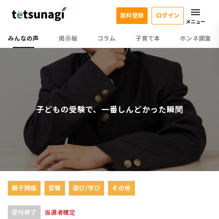
無料登録
ログイン
メニュー
みんなの声
掲示板
コラム
子育て本
ホンネ調査
子どもの受験で、一番しんどかった瞬間
親子関係
受験
遊び/学び
その他
受付終了
当選者確定