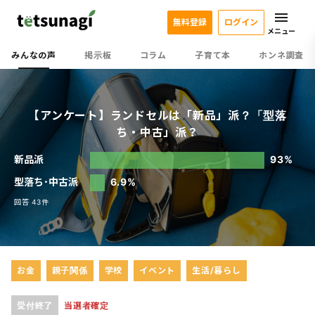
無料登録
ログイン
メニュー
みんなの声
掲示板
コラム
子育て本
ホンネ調査
【アンケート】ランドセルは「新品」派？「型落
ち・中古」派？
新品派
93%
型落ち･中古派
6.9%
回答 43件
お金
親子関係
学校
イベント
生活/暮らし
受付終了
当選者確定