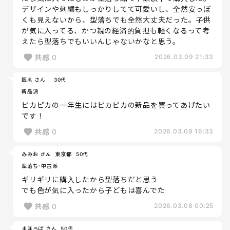
デザインや刺繍もしっかりしてて可愛いし、全然安っぽ
くも見えないから、型落ちでも全然大丈夫だった。子供
が気に入ってる、かつ親の経済的負担も軽くなるって考
えたら型落ちでもいいんじゃないかなと思う。
共感
0
2026.03.09 21:33
匿名 さん
30代
新品派
ピカピカの一年生にはピカピカの新品を買ってあげたい
です！
共感
0
2026.03.09 16:33
みみお さん
東京都
50代
型落ち･中古派
ギリギリに購入したから型落ちだと思う
でも色が気に入ったから子どもは喜んでた
共感
0
2026.03.08 00:25
まほろば さん
50代