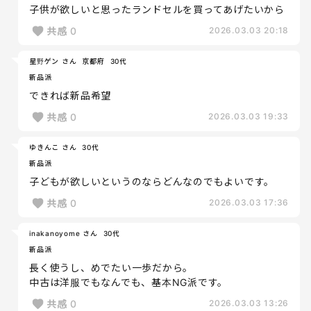
子供が欲しいと思ったランドセルを買ってあげたいから
共感
0
2026.03.03 20:18
星野ゲン さん
京都府
30代
新品派
できれば新品希望
共感
0
2026.03.03 19:33
ゆきんこ さん
30代
新品派
子どもが欲しいというのならどんなのでもよいです。
共感
0
2026.03.03 17:36
inakanoyome さん
30代
新品派
長く使うし、めでたい一歩だから。
中古は洋服でもなんでも、基本NG派です。
共感
0
2026.03.03 13:26