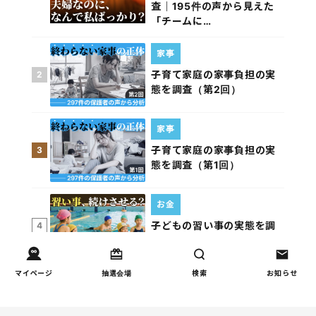
査｜195件の声から見えた
「チームに…
家事
子育て家庭の家事負担の実
2
態を調査（第2回）
家事
子育て家庭の家事負担の実
3
態を調査（第1回）
お金
子どもの習い事の実態を調
4
査｜187件の声から見えた親
たちの葛…
マイページ
抽選会場
検索
お知らせ
週間コラムランキング