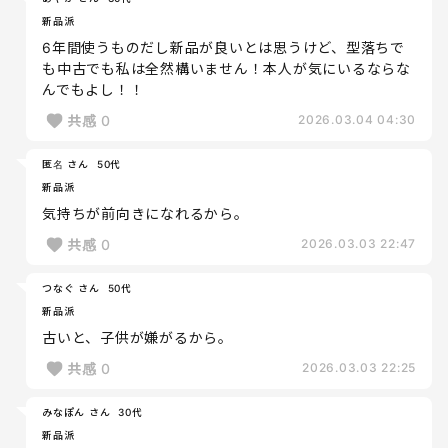
新品派
6年間使うものだし新品が良いとは思うけど、型落ちで
も中古でも私は全然構いません！本人が気にいるならな
んでもよし！！
共感
0
2026.03.04 04:30
匿名 さん
50代
新品派
気持ちが前向きになれるから。
共感
0
2026.03.03 22:47
つなぐ さん
50代
新品派
古いと、子供が嫌がるから。
共感
0
2026.03.03 22:25
みなぽん さん
30代
新品派