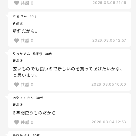
共感
0
2026.03.05 21:15
匿名 さん
30代
新品派
新鮮だがら。
共感
0
2026.03.05 12:57
りっか さん
兵庫県
30代
新品派
安いものでも良いので新しいのを買ってあげたいかな、
と思います。
共感
0
2026.03.05 10:00
みやママ さん
30代
新品派
6年間使うものだから
共感
0
2026.03.04 12:53
あやか さん
30代