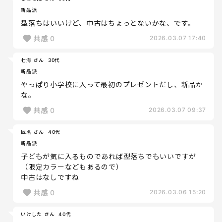
新品派
型落ちはいいけど、中古はちょっとないかな、です。
共感
0
2026.03.07 17:40
七海 さん
30代
新品派
やっぱり小学校に入って最初のプレゼントだし、新品か
な。
共感
0
2026.03.07 09:37
匿名 さん
40代
新品派
子どもが気に入るものであれば型落ちでもいいですが
（限定カラーなどもあるので）
中古はなしですね
共感
0
2026.03.06 15:20
いけした さん
40代