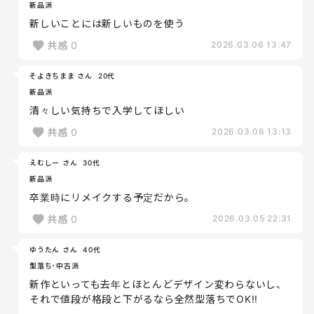
新品派
新しいことには新しいものを使う
共感
0
2026.03.06 13:47
そよきちまま さん
20代
新品派
清々しい気持ちで入学してほしい
共感
0
2026.03.06 13:13
えむしー さん
30代
新品派
卒業時にリメイクする予定だから。
共感
0
2026.03.05 22:31
ゆうたん さん
40代
型落ち･中古派
新作といっても去年とほとんどデザイン変わらないし、
それで値段が格段と下がるなら全然型落ちでOK!!