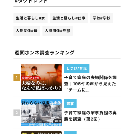
#タグトレンド
生活と暮らし
#家
生活と暮らし
#仕事
学校
#学校
人間関係
#母
人間関係
#旦那
週間ホンネ調査ランキング
しつけ/育児
子育て家庭の夫婦関係を調
1
査｜195件の声から見えた
「チームに…
家事
子育て家庭の家事負担の実
2
態を調査（第2回）