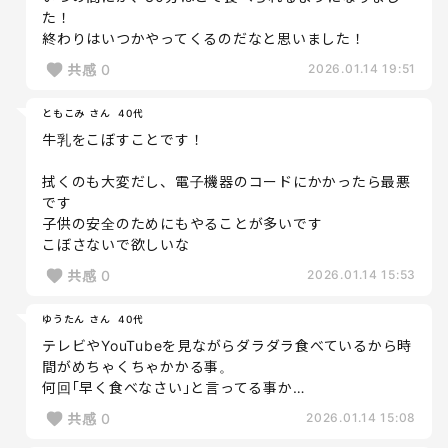
た！
終わりはいつかやってくるのだなと思いました！
共感
0
2026.01.14 19:51
ともこみ さん
40代
牛乳をこぼすことです！
拭くのも大変だし、電子機器のコードにかかったら最悪
です
子供の安全のためにもやることが多いです
こぼさないで欲しいな
共感
0
2026.01.14 15:53
ゆうたん さん
40代
テレビやYouTubeを見ながらダラダラ食べているから時
間がめちゃくちゃかかる事。
何回｢早く食べなさい｣と言ってる事か…
共感
0
2026.01.14 15:08