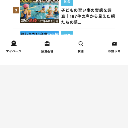
お金
子どもの習い事の実態を調
3
査｜187件の声から見えた親
たちの葛…
家事
子育て家庭の家事負担の実
4
態を調査（第1回）
マイページ
抽選会場
検索
お知らせ
週間コラムランキング
人間関係
小学生のママ友グループ
1
LINEが疲れた…角を立てな
い断り方と通知設定（第2
回）