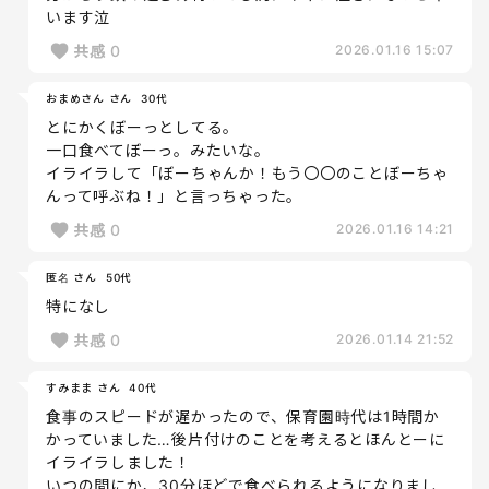
います泣
共感
0
2026.01.16 15:07
おまめさん さん
30代
とにかくぼーっとしてる。
一口食べてぼーっ。みたいな。
イライラして「ぼーちゃんか！もう〇〇のことぼーちゃ
んって呼ぶね！」と言っちゃった。
共感
0
2026.01.16 14:21
匿名 さん
50代
特になし
共感
0
2026.01.14 21:52
すみまま さん
40代
食事のスピードが遅かったので、保育園時代は1時間か
かっていました…後片付けのことを考えるとほんとーに
イライラしました！
いつの間にか、30分ほどで食べられるようになりまし