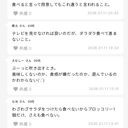
食べると言って用意してもこれ違うと言われること。
共感
0
2026.01.11 20:43
匿名 さん
40代
テレビを見せなければ良いのだが、ダラダラ食べて進ま
ないこと。
共感
0
2026.01.11 19:32
えむしー さん
30代
ぶーっと吹き出すとき。
美味しくないのか、食感が嫌だったのか、遊んでいるの
かわからない(∵)
共感
0
2026.01.11 15:15
七海 さん
30代
わざわざサラダをつけたら食べないからブロッコリー1
個だけ、さえも食べない。
共感
0
2026.01.11 13:41