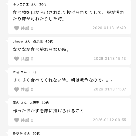
ふうこまま さん
30代
食べ物を口から出されたり投げられたりして、服が汚れ
たり床が汚れたりした時。
共感
0
2026.01.13 16:49
choco さん
群馬県
40代
なかなか食べ終わらない時。
共感
0
2026.01.13 15:13
匿名 さん
30代
さくさく食べてくれない時。朝は戦争なので。。。
共感
0
2026.01.13 11:07
匿名 さん
大阪府
30代
作ったおかずを床に投げられること
共感
0
2026.01.12 09:55
あやか さん
30代