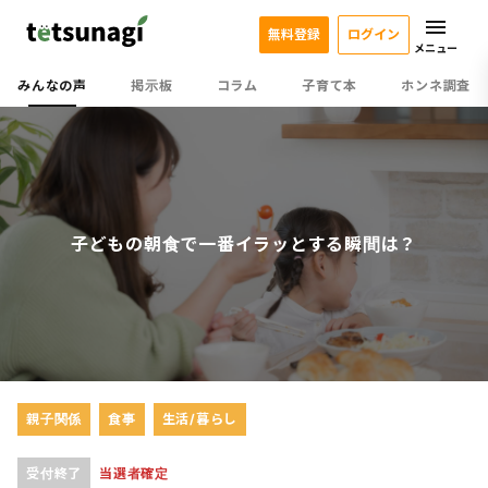
無料登録
ログイン
メニュー
みんなの声
掲示板
コラム
子育て本
ホンネ調査
子どもの朝食で一番イラッとする瞬間は？
親子関係
食事
生活/暮らし
受付終了
当選者確定