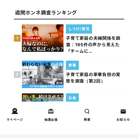
週間ホンネ調査ランキング
しつけ/育児
子育て家庭の夫婦関係を調
1
査｜195件の声から見えた
「チームに…
家事
子育て家庭の家事負担の実
2
態を調査（第2回）
お金
子どもの習い事の実態を調
3
査｜187件の声から見えた親
たちの葛…
マイページ
抽選会場
検索
お知らせ
家事