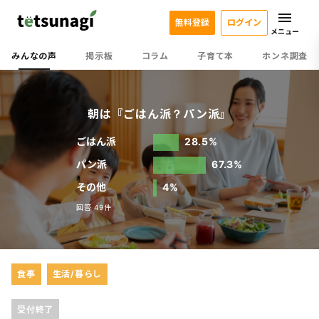
無料登録
ログイン
メニュー
みんなの声
掲示板
コラム
子育て本
ホンネ調査
朝は『ごはん派？パン派』
ごはん派
28.5%
パン派
67.3%
その他
4%
回答 49件
食事
生活/暮らし
受付終了