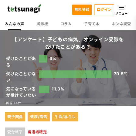
無料登録
ログイン
メニュー
みんなの声
掲示板
コラム
子育て本
ホンネ調査
【アンケート】子どもの病気、オンライン受診を
受けたことがある？
受けたことがあ
9%
る
受けたことがな
79.5%
い
気になっている
11.3%
が受けていない
回答 44件
親子関係
健康/病気
生活/暮らし
受付終了
当選者確定