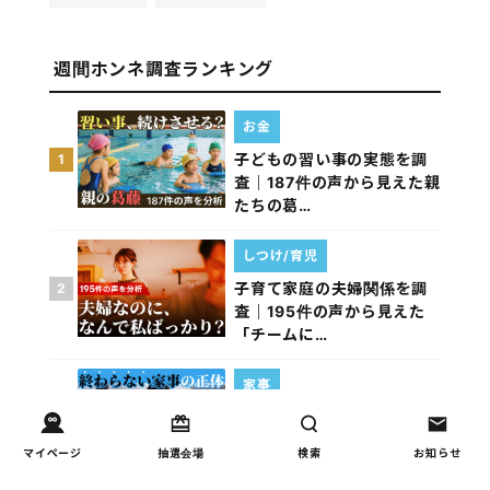
週間ホンネ調査ランキング
お金
子どもの習い事の実態を調
1
査｜187件の声から見えた親
たちの葛…
しつけ/育児
子育て家庭の夫婦関係を調
2
査｜195件の声から見えた
「チームに…
家事
子育て家庭の家事負担の実
3
態を調査（第1回）
マイページ
抽選会場
検索
お知らせ