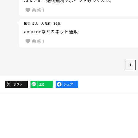
Amazon！送料無料でポイントもつくので。
共感
1
匿名 さん
大阪府
30代
amazonなどのネット通販
共感
1
1