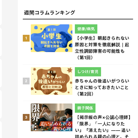
週間コラムランキング
健康/病気
【小学生】朝起きられない
1
原因と対策を徹底解説｜起
立性調節障害の可能性も
（第1回）
しつけ/育児
赤ちゃんの後追いがつらい
2
ときに知っておきたいこと
（第2回）
親子関係
【掲示板の声×公認心理師】
3
「限界」「一人になりた
い」「消えたい」―― 追い
詰められる親の心理と、そ