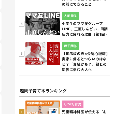
の前にできること
人間関係
小学生のママ友グループ
4
LINE、正直しんどい...同調
圧力に疲れる理由（第1回）
親子関係
【掲示板の声×公認心理師】
5
実家に帰るとつらいのはな
ぜ？「毒親かも？」親との
関係に悩む大人へ
週間子育て本ランキング
しつけ/育児
児童精神科医が伝える「お
1