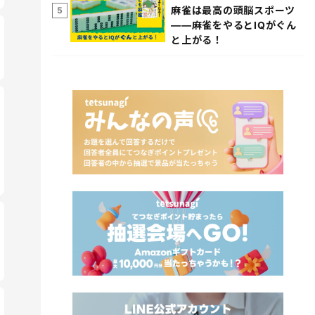
麻雀は最高の頭脳スポーツ
5
――麻雀をやるとIQがぐん
と上がる！