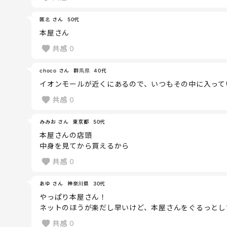
匿名 さん
50代
本屋さん
共感
0
choco さん
群馬県
40代
イオンモールが近くにあるので、いつもその中に入って
共感
0
みみお さん
東京都
50代
本屋さんの店頭
中身を見てから買えるから
共感
0
あゆ さん
神奈川県
30代
やっぱり本屋さん！
ネットのほうが楽だし早いけど、本屋さんをぐるっとし
共感
0