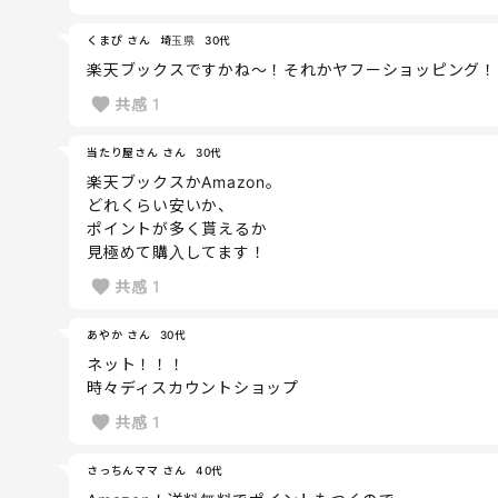
くまぴ さん
埼玉県
30代
楽天ブックスですかね〜！それかヤフーショッピング！
共感
1
当たり屋さん さん
30代
楽天ブックスかAmazon。
どれくらい安いか、
ポイントが多く貰えるか
見極めて購入してます！
共感
1
あやか さん
30代
ネット！！！
時々ディスカウントショップ
共感
1
さっちんママ さん
40代