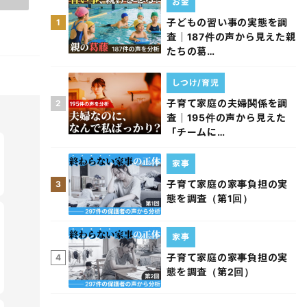
お金
子どもの習い事の実態を調
1
査｜187件の声から見えた親
たちの葛…
しつけ/育児
子育て家庭の夫婦関係を調
2
査｜195件の声から見えた
「チームに…
家事
子育て家庭の家事負担の実
3
態を調査（第1回）
家事
子育て家庭の家事負担の実
4
態を調査（第2回）