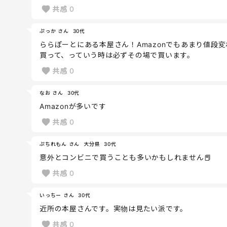
共感
0
ぷっか さん
30代
ららぽーとにある本屋さん！Amazonでもあまり値段
買って、っていう時は必ずその場で買います。
共感
0
なお さん
30代
Amazonが多いです
共感
0
ぷちれもん さん
大分県
30代
意外とコンビニで買うことも多いかもしれません📕
共感
0
いっちー さん
30代
近所の本屋さんです。実物は見たい派です。
共感
0