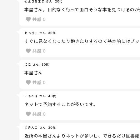
そよきちまま さん
20代
本屋さん。目的なく行って面白そうな本を見つけるのが
共感
0
あっきー さん
30代
すぐに見なくなったり飽きたりするのて基本的にはブッ
共感
0
にこ さん
30代
本屋さん
共感
0
にゃんぼ さん
40代
ネットで予約することが多いです。
共感
0
ゆきんこ さん
30代
近所の本屋さんよりネットが多いし、できるだけ図書館