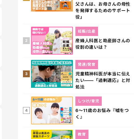
父さんは、お母さんの母性
を発揮するためのサポート
役」
妊娠/出産
産婦人科医と助産師さんの
2
役割の違いは？
発達/発育
児童精神科医が本当に伝え
3
たい――「過剰適応」と対
処法
しつけ/育児
6～11歳のお悩み『嘘をつ
4
く』
教育