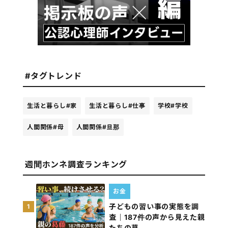
#タグトレンド
生活と暮らし
#家
生活と暮らし
#仕事
学校
#学校
人間関係
#母
人間関係
#旦那
週間ホンネ調査ランキング
お金
子どもの習い事の実態を調
1
査｜187件の声から見えた親
たちの葛…