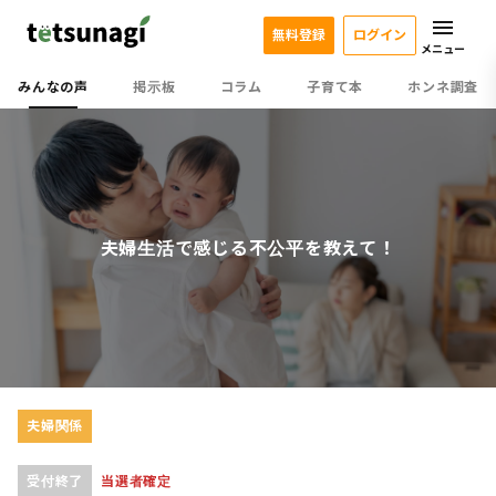
無料登録
ログイン
メニュー
みんなの声
掲示板
コラム
子育て本
ホンネ調査
夫婦生活で感じる不公平を教えて！
夫婦関係
受付終了
当選者確定