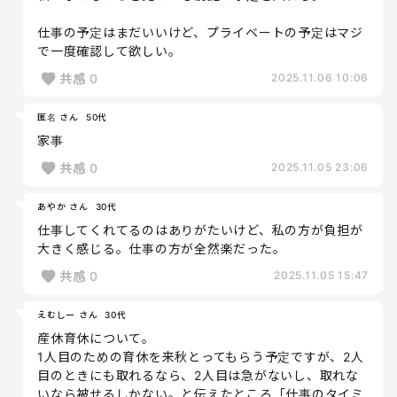
仕事の予定はまだいいけど、プライベートの予定はマジ
で一度確認して欲しい。
共感
0
2025.11.06 10:06
匿名 さん
50代
家事
共感
0
2025.11.05 23:06
あやか さん
30代
仕事してくれてるのはありがたいけど、私の方が負担が
大きく感じる。仕事の方が全然楽だった。
共感
0
2025.11.05 15:47
えむしー さん
30代
産休育休について。
1人目のための育休を来秋とってもらう予定ですが、2人
目のときにも取れるなら、2人目は急がないし、取れな
いなら被せるしかない。と伝えたところ「仕事のタイミ