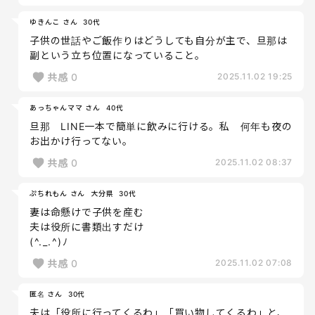
ゆきんこ さん
30代
子供の世話やご飯作りはどうしても自分が主で、旦那は
副という立ち位置になっていること。
共感
0
2025.11.02 19:25
あっちゃんママ さん
40代
旦那 LINE一本で簡単に飲みに行ける。私 何年も夜の
お出かけ行ってない。
共感
0
2025.11.02 08:37
ぷちれもん さん
大分県
30代
妻は命懸けで子供を産む
夫は役所に書類出すだけ
(⁠^⁠.⁠_⁠.⁠^⁠)⁠ﾉ
共感
0
2025.11.02 07:08
匿名 さん
30代
夫は「役所に行ってくるわ」「買い物してくるわ」と、