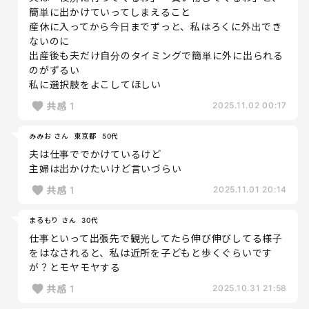
簡単に出かけていってしまえること
産休に入ってから今日までずっと、私はろくに外出でき
ないのに
出産後も夫だけ自分のタイミングで簡単に外に出られる
のがずるい
私に選択肢をよこしてほしい
共感
1
2025.11.02 00:17
みみお さん
東京都
50代
夫は仕事ででかけているけど
主婦は出かけたいけど言いづらい
共感
1
2025.11.01 20:14
まるもり さん
30代
仕事といって出張先で観光してたら伸び伸びしてる様子
をはなされると、私は近所を子どもと歩くぐらいです
が？とモヤモヤする
共感
1
2025.10.31 21:58