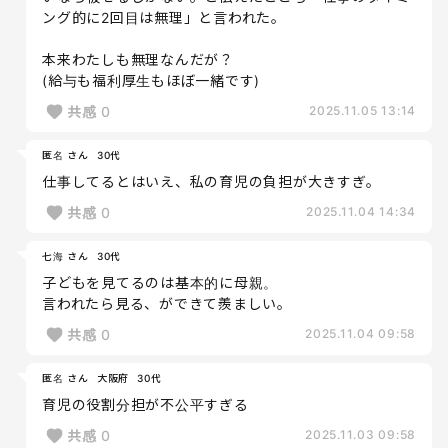
ング的に2回目は無理」と言われた。
本来わたしも無理なんだが？
(給与も福利厚生もほぼ一緒です)
共感
0
2025.11.05 13:14
匿名 さん
30代
仕事してるとはいえ、私の育児の負担が大きすぎ。
共感
0
2025.11.04 14:34
七海 さん
30代
子どもを見てるのは基本的に母親。
言われたら見る、ができて羨ましい。
共感
0
2025.11.04 09:58
匿名 さん
大阪府
30代
育児の役割分担が不公平すぎる
共感
0
2025.11.03 09:58