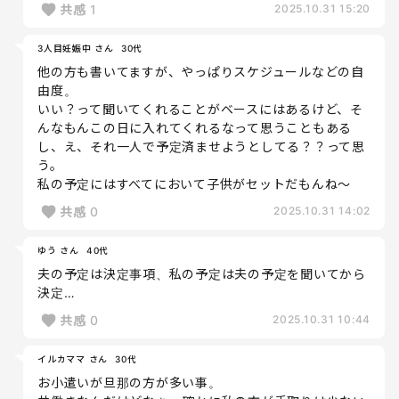
共感
1
2025.10.31 15:20
3人目妊娠中 さん
30代
他の方も書いてますが、やっぱりスケジュールなどの自
由度。
いい？って聞いてくれることがベースにはあるけど、そ
んなもんこの日に入れてくれるなって思うこともある
し、え、それ一人で予定済ませようとしてる？？って思
う。
私の予定にはすべてにおいて子供がセットだもんね～
共感
0
2025.10.31 14:02
ゆう さん
40代
夫の予定は決定事項、私の予定は夫の予定を聞いてから
決定…
共感
0
2025.10.31 10:44
イルカママ さん
30代
お小遣いが旦那の方が多い事。