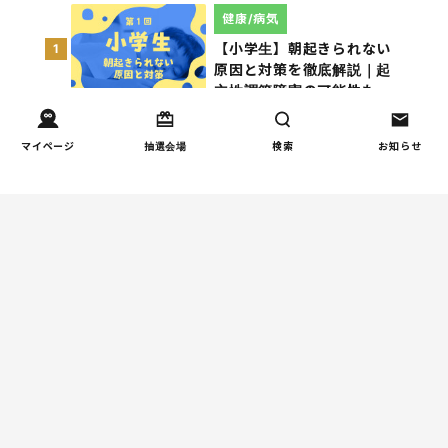
健康/病気
【小学生】朝起きられない
1
原因と対策を徹底解説｜起
立性調節障害の可能性も
（第1回）
マイページ
抽選会場
検索
お知らせ
しつけ/育児
赤ちゃんの後追いがつらい
2
ときに知っておきたいこと
（第2回）
人間関係
小学生のママ友グループ
3
LINE、正直しんどい...同調
圧力に疲れる理由（第1回）
親子関係
【掲示板の声×公認心理師】
4
「限界」「一人になりた