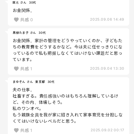
匿名 さん
30代
お金関係。
共感
0
2025.09.06 14:49
黒柳たま子 さん
30代
お金関係。家計の管理をどうやっていくのか、子どもた
ちの教育費をどうするかなど。今は夫に任せっきりにな
っているので私も把握しなくてはいけない課題だと思っ
ています。
共感
1
2025.09.04 13:30
まゆぞん さん
東京都
30代
夫の仕事。
社畜すぎる。責任感強いのはもちろん理解しているけ
ど、その内、体壊しそう。
私のワンオペ。
もう親族全員を我が家に招き入れて家事育児を分担しな
くてはいけないレベルだと思う。
共感
1
2025.09.02 00:17