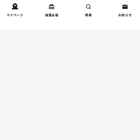
健康/病気
【小学生】朝起きられない
1
マイページ
抽選会場
検索
お知らせ
原因と対策を徹底解説｜起
立性調節障害の可能性も
（第1回）
しつけ/育児
赤ちゃんの後追いがつらい
2
ときに知っておきたいこと
（第2回）
人間関係
小学生のママ友グループ
3
LINE、正直しんどい...同調
圧力に疲れる理由（第1回）
親子関係
【掲示板の声×公認心理師】
4
実家に帰るとつらいのはな