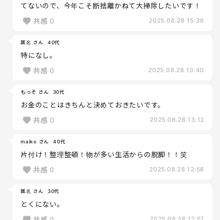
てないので、今年こそ断捨離かねて大掃除したいです！
共感
0
2025.08.28 15:36
匿名 さん
40代
特になし。
共感
0
2025.08.28 13:40
もっそ さん
30代
お金のことはきちんと決めておきたいです。
共感
0
2025.08.28 13:12
maiko さん
40代
片付け！整理整頓！物が多い生活からの脱脚！！笑
共感
0
2025.08.28 12:58
匿名 さん
30代
とくにない。
共感
0
2025.08.28 12:57