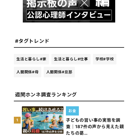
#タグトレンド
生活と暮らし
#家
生活と暮らし
#仕事
学校
#学校
人間関係
#母
人間関係
#旦那
週間ホンネ調査ランキング
お金
子どもの習い事の実態を調
1
査｜187件の声から見えた親
たちの葛…