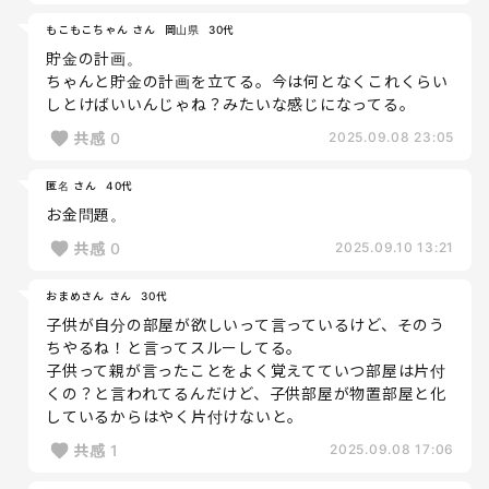
もこもこちゃん さん
岡山県
30代
貯金の計画。
ちゃんと貯金の計画を立てる。今は何となくこれくらい
しとけばいいんじゃね？みたいな感じになってる。
共感
0
2025.09.08 23:05
匿名 さん
40代
お金問題。
共感
0
2025.09.10 13:21
おまめさん さん
30代
子供が自分の部屋が欲しいって言っているけど、そのう
ちやるね！と言ってスルーしてる。
子供って親が言ったことをよく覚えてていつ部屋は片付
くの？と言われてるんだけど、子供部屋が物置部屋と化
しているからはやく片付けないと。
共感
1
2025.09.08 17:06