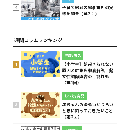
子育て家庭の家事負担の実
4
態を調査（第2回）
週間コラムランキング
健康/病気
【小学生】朝起きられない
1
原因と対策を徹底解説｜起
立性調節障害の可能性も
（第1回）
しつけ/育児
赤ちゃんの後追いがつらい
2
ときに知っておきたいこと
（第2回）