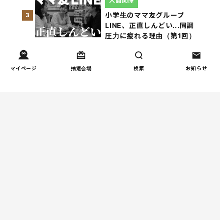
人間関係
小学生のママ友グループ
3
LINE、正直しんどい...同調
圧力に疲れる理由（第1回）
親子関係
マイページ
抽選会場
検索
お知らせ
【掲示板の声×公認心理師】
4
「限界」「一人になりた
い」「消えたい」―― 追い
詰められる親の心理と、そ
の前にできること
親子関係
【掲示板の声×公認心理師】
5
実家に帰るとつらいのはな
ぜ？「毒親かも？」親との
関係に悩む大人へ