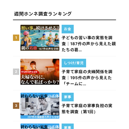
週間ホンネ調査ランキング
お金
子どもの習い事の実態を調
1
査｜187件の声から見えた親
たちの葛…
しつけ/育児
子育て家庭の夫婦関係を調
2
査｜195件の声から見えた
「チームに…
家事
子育て家庭の家事負担の実
3
態を調査（第1回）
家事