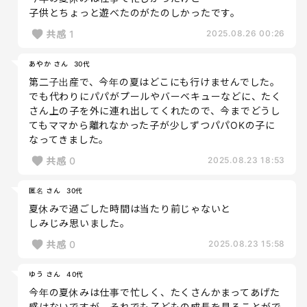
子供とちょっと遊べたのがたのしかったです。
共感
1
2025.08.26 00:26
あやか さん
30代
第二子出産で、今年の夏はどこにも行けませんでした。
でも代わりにパパがプールやバーベキューなどに、たく
さん上の子を外に連れ出してくれたので、今までどうし
てもママから離れなかった子が少しずつパパOKの子に
なってきました。
共感
0
2025.08.23 18:53
匿名 さん
30代
夏休みで過ごした時間は当たり前じゃないと
しみじみ思いました。
共感
0
2025.08.23 15:58
ゆう さん
40代
今年の夏休みは仕事で忙しく、たくさんかまってあげた
感はないですが、それでも子どもの成長を見ることがで