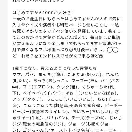
れるので小さな戦力です☺️
はじめてずかん1000が大好き！
一歳のお誕生日にもらったはじめてずかんが大のお気に
入り💛クイズや演奏やお料理ページも使いこなし･･･私
も驚くばかりのタッチペン使いを発揮しています😁そし
てこのおかげで言葉がどんどん増えて、毎日新しい単語
が言えるようになり楽しませてもらってます✨電池が1ヶ
月で無くなるフル稼働っぷり😅8月後半からは、◯◯
どーれだ？をエンドレスでせがんで来るほど🫠
1歳半になり、言えるようになった言葉たち
ママ、パパ、まんま(ご飯)、だぁだぁ(抱っこ)、ねんね
(眠たい)、ちっち(おしっこ)、ブーブー(車)、バ！(バス
🚌)、ブ！(エプロン)、クック(靴)、くちゅーちた(靴
下)、ベイベイ(バイバイ)、ばぁ！(いないないなばぁ)、
アッチ(タッチ)、っこっこ(いいこいいこ)、ちゅ(チュー
😘)、きゅうきゅうた(救急車)←高音で発音😂、ピーポー
ピーポー(救急車のサイレン)、おいちー(おいしい)、ぎ
ゅうあー(牛乳)、パ！(パン)、チーズ(チーズ🧀)、じぃじ
ジジ(魔女の宅急便のジジ)、ジョージ(お猿のジョー
ジ)、ゴンちゃん(ファーストトイの名前)、ニャーニャー