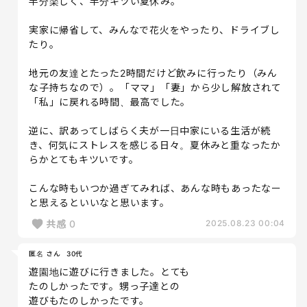
半分楽しく、半分キツい夏休み。
実家に帰省して、みんなで花火をやったり、ドライブし
たり。
地元の友達とたった2時間だけど飲みに行ったり（みん
な子持ちなので）。「ママ」「妻」から少し解放されて
「私」に戻れる時間、最高でした。
逆に、訳あってしばらく夫が一日中家にいる生活が続
き、何気にストレスを感じる日々。夏休みと重なったか
らかとてもキツいです。
こんな時もいつか過ぎてみれば、あんな時もあったなー
と思えるといいなと思います。
共感
0
2025.08.23 00:04
匿名 さん
30代
遊園地に遊びに行きました。とても
たのしかったです。甥っ子達との
遊びもたのしかったです。