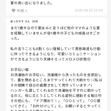
夏の思い出になりました。
共感
0
2025.08.22 23:03
ぼっちママ さん
30代
まだ1歳半なので夏休みと言うほど他のママのような夏
を経験していませんが😅1歳半の子どもの成長はすごか
った。
私の言うことも8割くらい理解していて意思疎通も行動
に伴ってできるようになり、可愛いコミュニケーション
ができるようになり夫婦そろってメロメロ状態😚
お手伝い偏
お洗濯物のお手伝い。洗濯機から洗ったものを全部出し
て、蓋を閉めるところまでやってくれて大助かり✨(私は
その間隣で自分の歯磨きをして見守っています🪥)
ハンガーも渡してくれるので洗濯物を干すのに助かって
るのと、役に立とうとしてくれる姿勢に感動する毎日🥹
その他にも、「ドア閉めて！」「○○とって」「○○置
いてきて」「お片付けして」と、お願いするとやってく