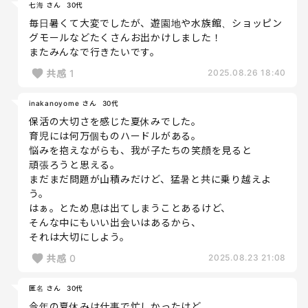
七海 さん
30代
毎日暑くて大変でしたが、遊園地や水族館、ショッピン
グモールなどたくさんお出かけしました！
またみんなで行きたいです。
共感
1
2025.08.26 18:40
inakanoyome さん
30代
保活の大切さを感じた夏休みでした。
育児には何万個ものハードルがある。
悩みを抱えながらも、我が子たちの笑顔を見ると
頑張ろうと思える。
まだまだ問題が山積みだけど、猛暑と共に乗り越えよ
う。
はぁ。とため息は出てしまうことあるけど、
そんな中にもいい出会いはあるから、
それは大切にしよう。
共感
0
2025.08.23 21:08
匿名 さん
30代
今年の夏休みは仕事で忙しかったけど