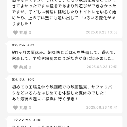
きてよかったです☺️猛暑であまり外遊びができなかった
ですが、子どもは料理に挑戦したりトイトレをゆるく始
めたり、上の子は塾にも通い出して…いろいろ変化があ
りました！
共感
0
2025.08.23 13:58
匿名 さん
40代
約1ヶ月の夏休み。朝昼晩とごはんを準備して、遊んで、
家事して、学校や給食のありがたさが身に染みました。
共感
0
2025.08.23 12:51
匿名 さん
30代
初めての工場見学や映画館での映画鑑賞、サファリパー
クなどいろんなはじめてを体験した夏休みでした！
あと最後の週末に横浜に行く予定！
共感
0
2025.08.23 10:41
ヨタママ さん
40代