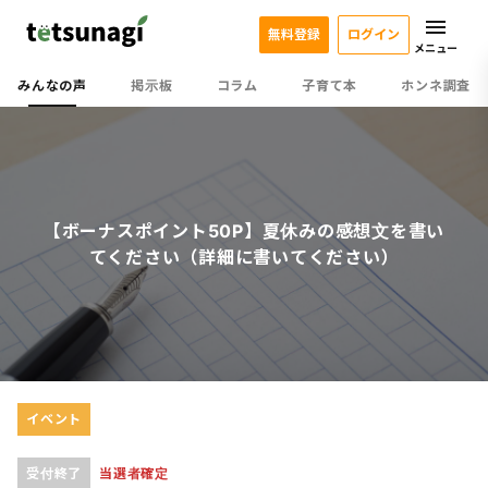
無料登録
ログイン
メニュー
みんなの声
掲示板
コラム
子育て本
ホンネ調査
【ボーナスポイント50P】夏休みの感想文を書い
てください（詳細に書いてください）
イベント
受付終了
当選者確定