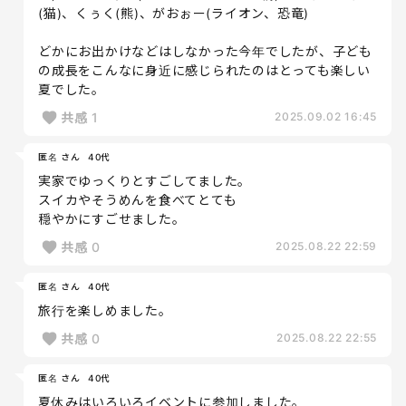
(猫)、くぅく(熊)、がおぉー(ライオン、恐竜)
どかにお出かけなどはしなかった今年でしたが、子ども
の成長をこんなに身近に感じられたのはとっても楽しい
夏でした。
共感
1
2025.09.02 16:45
匿名 さん
40代
実家でゆっくりとすごしてました。
スイカやそうめんを食べてとても
穏やかにすごせました。
共感
0
2025.08.22 22:59
匿名 さん
40代
旅行を楽しめました。
共感
0
2025.08.22 22:55
匿名 さん
40代
夏休みはいろいろイベントに参加しました。