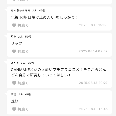
あっちゃんママ さん
40代
化粧下地(日焼け止め入り)をしっかり！
共感
0
2025.08.15 15:38
りか さん
50代
リップ
共感
0
2025.08.14 02:07
あやか さん
30代
CANMAKEとかの可愛いプチプラコスメ！そこからどん
どん自分で研究していってほしい！
共感
0
2025.08.13 20:27
匿名 さん
40代
洗顔
共感
0
2025.08.13 15:45