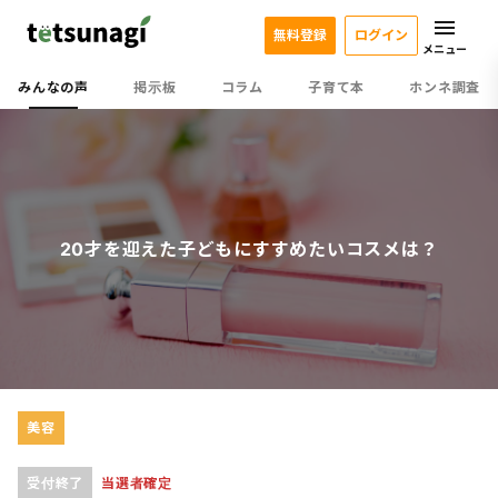
無料登録
ログイン
メニュー
みんなの声
掲示板
コラム
子育て本
ホンネ調査
20才を迎えた子どもにすすめたいコスメは？
美容
受付終了
当選者確定