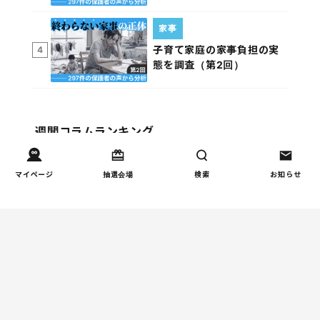
家事
子育て家庭の家事負担の実
4
態を調査（第2回）
週間コラムランキング
健康/病気
マイページ
抽選会場
検索
お知らせ
【小学生】朝起きられない
1
原因と対策を徹底解説｜起
立性調節障害の可能性も
（第1回）
しつけ/育児
赤ちゃんの後追いがつらい
2
ときに知っておきたいこと
（第2回）