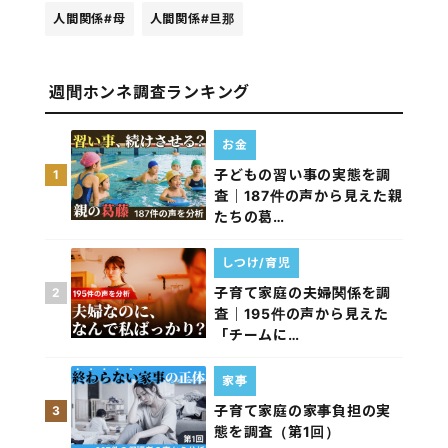
人間関係
#母
人間関係
#旦那
週間ホンネ調査ランキング
お金
子どもの習い事の実態を調
1
査｜187件の声から見えた親
たちの葛…
しつけ/育児
子育て家庭の夫婦関係を調
2
査｜195件の声から見えた
「チームに…
家事
子育て家庭の家事負担の実
3
態を調査（第1回）