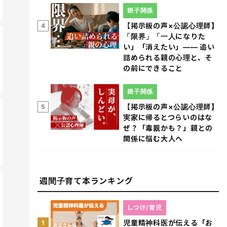
親子関係
【掲示板の声×公認心理師】
4
「限界」「一人になりた
い」「消えたい」―― 追い
詰められる親の心理と、そ
の前にできること
親子関係
【掲示板の声×公認心理師】
5
実家に帰るとつらいのはな
ぜ？「毒親かも？」親との
関係に悩む大人へ
週間子育て本ランキング
しつけ/育児
児童精神科医が伝える「お
1