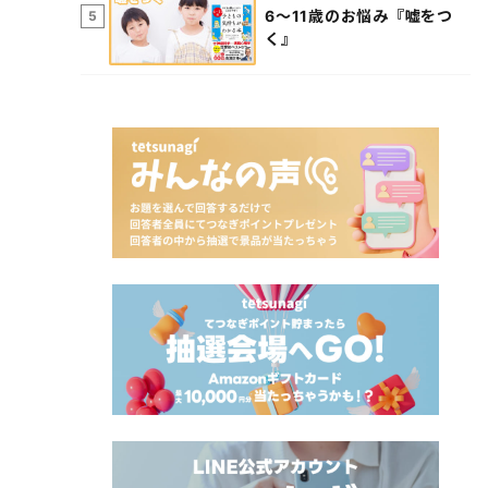
6～11歳のお悩み『嘘をつ
5
く』