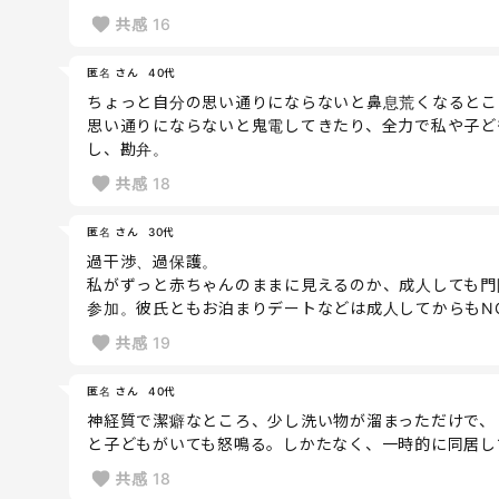
共感
16
匿名 さん
40代
ちょっと自分の思い通りにならないと鼻息荒くなるとこ
思い通りにならないと鬼電してきたり、全力で私や子ど
し、勘弁。
共感
18
匿名 さん
30代
過干渉、過保護。
私がずっと赤ちゃんのままに見えるのか、成人しても門
参加。彼氏ともお泊まりデートなどは成人してからもN
共感
19
匿名 さん
40代
神経質で潔癖なところ、少し洗い物が溜まっただけで、
と子どもがいても怒鳴る。しかたなく、一時的に同居し
共感
18