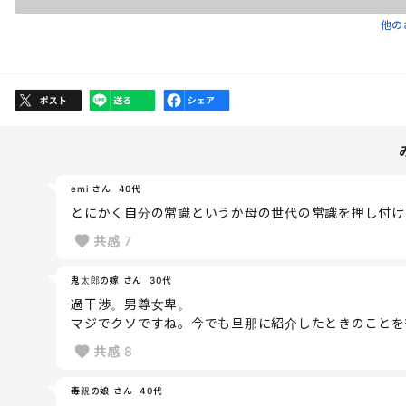
他の
emi さん
40代
とにかく自分の常識というか母の世代の常識を押し付け
共感
7
鬼太郎の嫁 さん
30代
過干渉。男尊女卑。
マジでクソですね。今でも旦那に紹介したときのことを
共感
8
毒親の娘 さん
40代