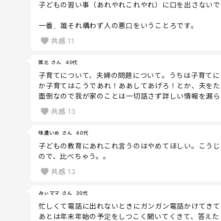
子どもの習い事（あれやれこれやれ）に口を出さないで
一番、誰それ構わず人の悪口をいうことろです。
共感
11
匿名 さん
40代
子育てについて、夫婦の問題について。うちは子育てに
か子育てはこうであれ！ああしてあげろ！とか、夫をた
面倒なので我が家のことは一切話さず詳しい情報を漏ら
共感
13
味濃いめ さん
40代
子どもの教育にあれこれ言うのはやめてほしい。こうじ
ので、比べちゃう。。
共感
13
みぃママ さん
30代
忙しくて電話に出れないときにガンガン電話かけてきて
あとは年末年始の予定をしつこく聞いてくきて、答えた