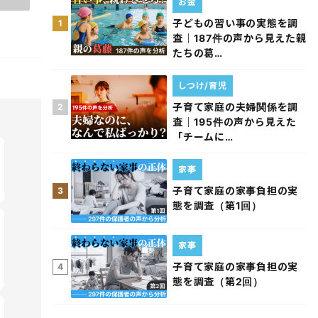
お金
子どもの習い事の実態を調
1
査｜187件の声から見えた親
たちの葛…
しつけ/育児
子育て家庭の夫婦関係を調
2
査｜195件の声から見えた
「チームに…
家事
子育て家庭の家事負担の実
3
態を調査（第1回）
家事
子育て家庭の家事負担の実
4
態を調査（第2回）