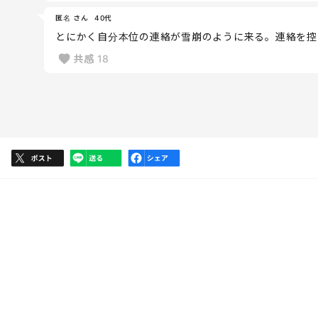
匿名 さん
40代
とにかく自分本位の連絡が雪崩のように来る。連絡を控
共感
18