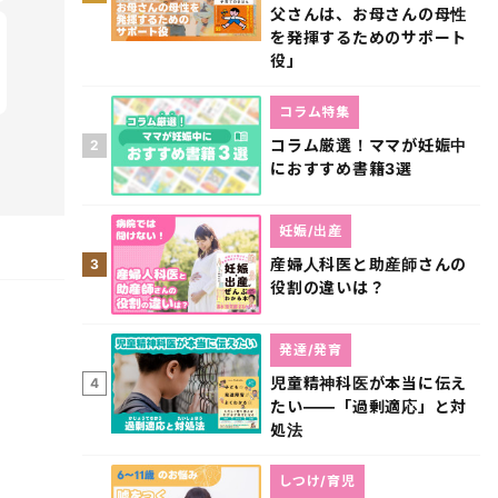
父さんは、お母さんの母性
を発揮するためのサポート
役」
コラム特集
コラム厳選！ママが妊娠中
2
におすすめ書籍3選
妊娠/出産
産婦人科医と助産師さんの
3
役割の違いは？
発達/発育
児童精神科医が本当に伝え
4
たい――「過剰適応」と対
処法
しつけ/育児