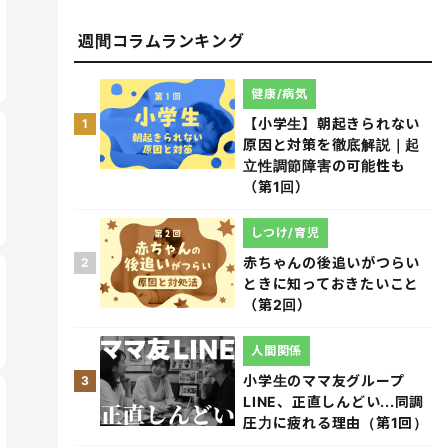
週間コラムランキング
健康/病気
【小学生】朝起きられない
1
原因と対策を徹底解説｜起
立性調節障害の可能性も
（第1回）
しつけ/育児
赤ちゃんの後追いがつらい
2
ときに知っておきたいこと
（第2回）
人間関係
小学生のママ友グループ
3
LINE、正直しんどい...同調
圧力に疲れる理由（第1回）