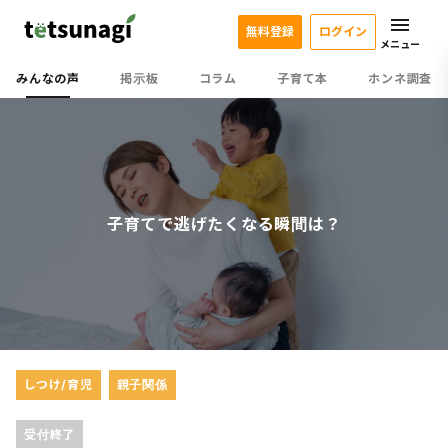
無料登録
ログイン
メニュー
みんなの声
掲示板
コラム
子育て本
ホンネ調査
子育てで逃げたくなる瞬間は？
しつけ/育児
親子関係
受付終了