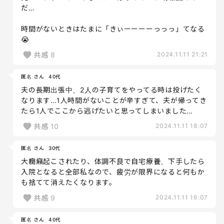
だ…
時間がないときはたまに「きぃーーーーっっっ」てなる
😭
共感
8
2024.11.11 21:21
匿名 さん
40代
夫の長期出張中、2人の子育てをやってる時は投げたく
なります…1人時間がないことが辛すぎて、夫が帰ってき
たら1人でここから逃げたいと思ってしまいました…
共感
10
2024.11.11 18:07
匿名 さん
30代
大癇癪起こされたり、体調不良で自宅療養、下手したら
入院となると全部私なので、疲労が限界になると何もか
も捨てて消えたくなります。
共感
9
2024.11.11 16:07
匿名 さん
40代