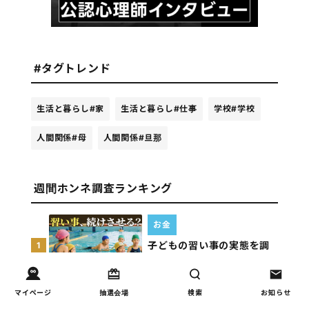
#タグトレンド
生活と暮らし
#家
生活と暮らし
#仕事
学校
#学校
人間関係
#母
人間関係
#旦那
週間ホンネ調査ランキング
お金
子どもの習い事の実態を調
1
査｜187件の声から見えた親
たちの葛…
マイページ
抽選会場
検索
お知らせ
しつけ/育児