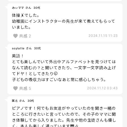
みぃママ さん
30代
体操🤸でした。
幼稚園にインストラクターの先生が来て教えてもらって
いました。
共感
2
2024.11.15 11:23
soylatte さん
30代
英語！
とても楽しんでいて外出中アルファベットを見つけては
なんて読むの？と聞いてきたり、一文字一文字読み上げ
てドヤ！としてきたり🤭
子どもの吸収力はすごいなあと常に感心しちゃう。
共感
5
2024.11.12 03:43
匿名 さん
30代
ピアノです！何でもお友達がやっていたのを聞き一緒の
ところに行きたいと言っていたので、その子のママに聞
き体験してから入りました。先生や他の生徒さんも優し
く、本人も楽しく通っています🎹🎶