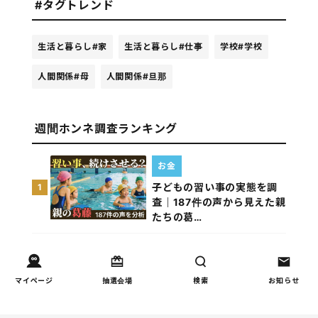
#タグトレンド
生活と暮らし
#家
生活と暮らし
#仕事
学校
#学校
人間関係
#母
人間関係
#旦那
週間ホンネ調査ランキング
お金
子どもの習い事の実態を調
1
査｜187件の声から見えた親
たちの葛…
しつけ/育児
子育て家庭の夫婦関係を調
2
マイページ
抽選会場
検索
お知らせ
査｜195件の声から見えた
「チームに…