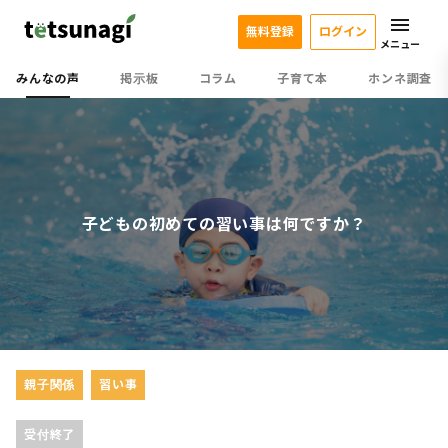
無料登録
ログイン
メニュー
みんなの声
掲示板
コラム
子育て本
ホンネ調査
子どもの初めての習い事は何ですか？
親子関係
習い事
受付終了