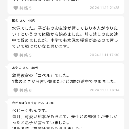
共感
5
2024.11.11 21:28
匿名 さん
40代
水泳でした。子どものお友達が習っており本人がやりた
い！というので体験から始めました。引っ越しのため途
中で辞めましたが、中学でも水泳の授業があるので習っ
ていて損はないなと思います。
共感
5
2024.11.11 17:30
あやこ さん
40代
幼児教室の「コペル」でした。
1歳のときから習い始めたけど2歳の途中でやめました。
共感
6
2024.11.11 16:14
我が家は仮面夫婦 さん
40代
ベビーくもんです。
毎月、可愛い絵本がもらえて、先生との勉強？が楽しか
ったと息子が言っていました。
辞める時は卒業証書ももらえました！