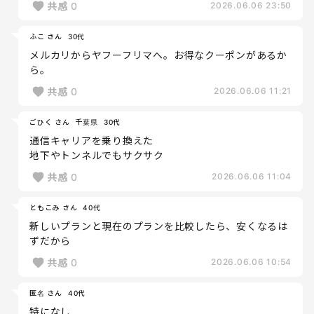
共感
0
2026.06.06 23:50
ふこ さん
30代
メルカリからヤフーフリマへ。お得なクーポンがあるか
ら。
共感
0
2026.06.06 11:21
ごひく さん
千葉県
30代
通信キャリアを乗り換えた
地下やトンネルでもサクサク
共感
0
2026.06.06 11:04
ともこみ さん
40代
新しいプランと現在のプランを比較したら、安くなるは
ずだから
共感
0
2026.06.06 10:54
匿名 さん
40代
特になし