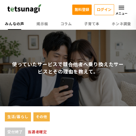
無料登録
ログイン
メニュー
みんなの声
掲示板
コラム
子育て本
ホンネ調査
使っていたサービスで競合他者へ乗り換えたサー
ビスとその理由を教えて。
生活/暮らし
その他
受付終了
当選者確定