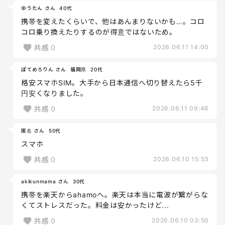
ゆうたん さん
40代
携帯を変えたくらいで、他はあんまりないかも…。コロ
コロ乗り換えたりするのが得意ではないため。
共感
0
2026.06.11 14:00
ぽてめろりん さん
福岡県
20代
格安スマホSIM。大手から日本通信へ切り替えたら5千
円安くなりました。
共感
0
2026.06.11 09:46
匿名 さん
50代
スマホ
共感
0
2026.06.10 15:53
akikunmama さん
30代
携帯を楽天からahamoへ。楽天は本当に電波が繋がらな
くてストレスだった。料金は安かったけど...
共感
0
2026.06.10 03:50