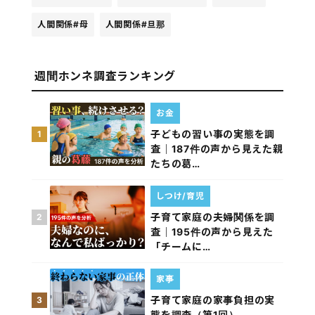
人間関係
#母
人間関係
#旦那
週間ホンネ調査ランキング
お金
子どもの習い事の実態を調
1
査｜187件の声から見えた親
たちの葛…
しつけ/育児
子育て家庭の夫婦関係を調
2
査｜195件の声から見えた
「チームに…
家事
子育て家庭の家事負担の実
3
態を調査（第1回）