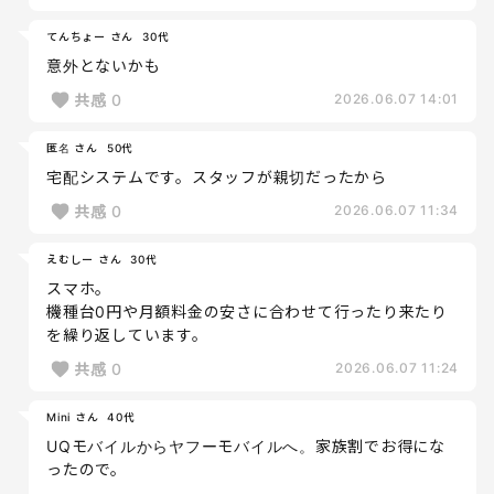
てんちょー さん
30代
意外とないかも
共感
0
2026.06.07 14:01
匿名 さん
50代
宅配システムです。スタッフが親切だったから
共感
0
2026.06.07 11:34
えむしー さん
30代
スマホ。
機種台0円や月額料金の安さに合わせて行ったり来たり
を繰り返しています。
共感
0
2026.06.07 11:24
Mini さん
40代
UQモバイルからヤフーモバイルへ。家族割でお得にな
ったので。