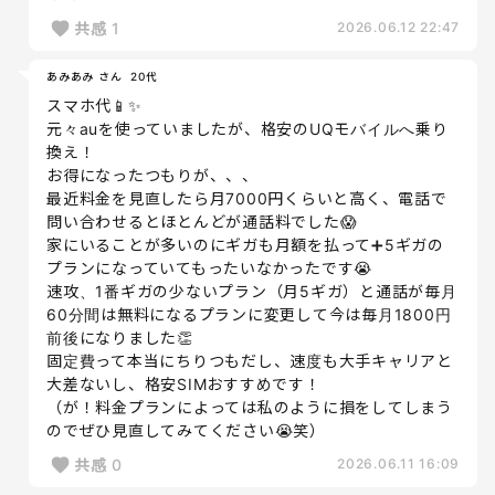
共感
1
2026.06.12 22:47
あみあみ さん
20代
スマホ代📱✨
元々auを使っていましたが、格安のUQモバイルへ乗り
換え！
お得になったつもりが、、、
最近料金を見直したら月7000円くらいと高く、電話で
問い合わせるとほとんどが通話料でした😱
家にいることが多いのにギガも月額を払って➕5ギガの
プランになっていてもったいなかったです😭
速攻、1番ギガの少ないプラン（月5ギガ）と通話が毎月
60分間は無料になるプランに変更して今は毎月1800円
前後になりました👏
固定費って本当にちりつもだし、速度も大手キャリアと
大差ないし、格安SIMおすすめです！
（が！料金プランによっては私のように損をしてしまう
のでぜひ見直してみてください😭笑）
共感
0
2026.06.11 16:09