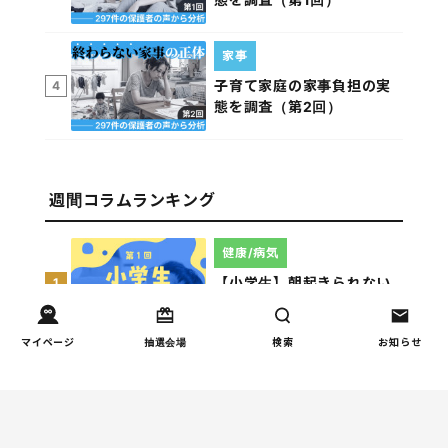
家事
子育て家庭の家事負担の実
4
態を調査（第2回）
週間コラムランキング
健康/病気
【小学生】朝起きられない
1
原因と対策を徹底解説｜起
立性調節障害の可能性も
マイページ
抽選会場
検索
お知らせ
（第1回）
しつけ/育児
赤ちゃんの後追いがつらい
2
ときに知っておきたいこと