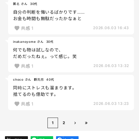
匿名 さん
30代
自分の判断を悔いるばかりです……
お金も時間も無駄だったかなぁと
共感
1
2026.06.03 16:43
inakanoyome さん
30代
何でも物は試しなので、
だめだったねぇ。って感じ。笑
共感
1
2026.06.03 13:32
choco さん
群馬県
40代
同時にストレスも溜まります。
捨てるのも億劫です。
共感
1
2026.06.03 13:23
1
2