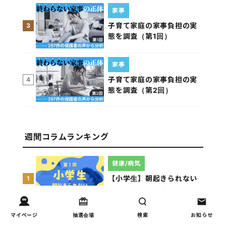
家事
子育て家庭の家事負担の実
3
態を調査（第1回）
家事
子育て家庭の家事負担の実
4
態を調査（第2回）
週間コラムランキング
健康/病気
【小学生】朝起きられない
1
原因と対策を徹底解説｜起
立性調節障害の可能性も
（第1回）
マイページ
抽選会場
検索
お知らせ