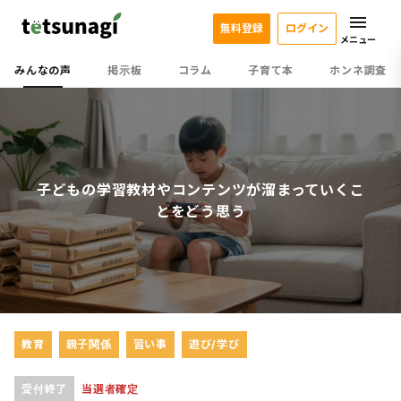
無料登録
ログイン
メニュー
みんなの声
掲示板
コラム
子育て本
ホンネ調査
子どもの学習教材やコンテンツが溜まっていくこ
とをどう思う
教育
親子関係
習い事
遊び/学び
受付終了
当選者確定