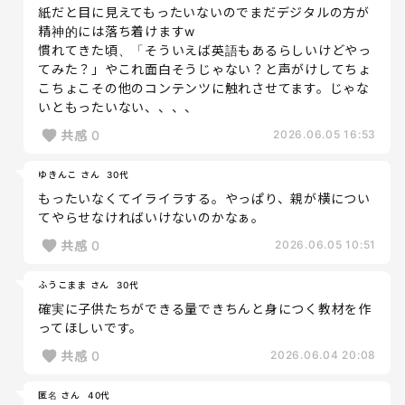
紙だと目に見えてもったいないのでまだデジタルの方が
精神的には落ち着けますw
慣れてきた頃、「そういえば英語もあるらしいけどやっ
てみた？」やこれ面白そうじゃない？と声がけしてちょ
こちょこその他のコンテンツに触れさせてます。じゃな
いともったいない、、、、
共感
0
2026.06.05 16:53
ゆきんこ さん
30代
もったいなくてイライラする。やっぱり、親が横につい
てやらせなければいけないのかなぁ。
共感
0
2026.06.05 10:51
ふうこまま さん
30代
確実に子供たちができる量できちんと身につく教材を作
ってほしいです。
共感
0
2026.06.04 20:08
匿名 さん
40代