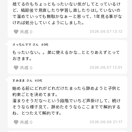
捨てるのもちょっともったいない気がしてとっているけ
ど、結局後で見直したり学習し直したりはしていないの
で溜めていっても無駄かなぁーと思って、1年見る事がな
ければ処分していくようにしました。
共感
0
2026.06.07 13:12
さっちんママ さん
40代
もったいない。。弟に使えるかな…ととりあえずとって
おきます。
共感
0
2026.06.07 12:01
すみまま さん
40代
始める前にどれがどれだけたまったら辞めようと子供と
約束ごとを決めてます。
溜まりそうだな～という段階でいちど声掛けして、続け
そうなら様子見て、辞めたそうならここまでで解約する
ね、とつたえて解約です。
共感
0
2026.06.06 21:17