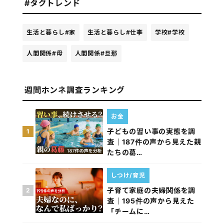
#タグトレンド
生活と暮らし
#家
生活と暮らし
#仕事
学校
#学校
人間関係
#母
人間関係
#旦那
週間ホンネ調査ランキング
お金
子どもの習い事の実態を調
1
査｜187件の声から見えた親
たちの葛…
しつけ/育児
子育て家庭の夫婦関係を調
2
査｜195件の声から見えた
「チームに…