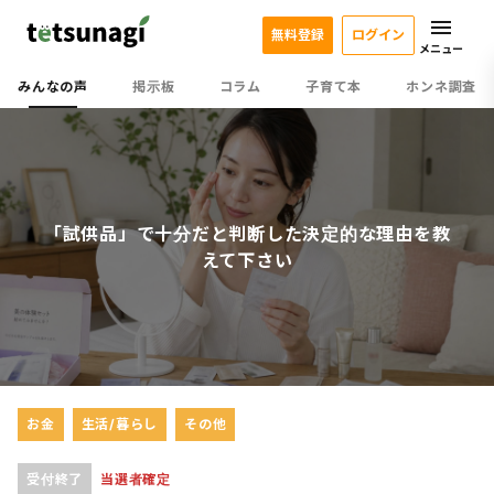
無料登録
ログイン
メニュー
みんなの声
掲示板
コラム
子育て本
ホンネ調査
「試供品」で十分だと判断した決定的な理由を教
えて下さい
お金
生活/暮らし
その他
受付終了
当選者確定