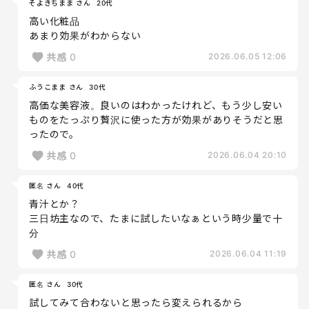
そよきちまま さん
20代
高い化粧品
あまり効果がわからない
共感
0
2026.06.05 12:06
ふうこまま さん
30代
高価な美容液。良いのはわかったけれど、もう少し安い
ものをたっぷり贅沢に使った方が効果がありそうだと思
ったので。
共感
0
2026.06.04 20:10
匿名 さん
40代
青汁とか？
三日坊主なので、たまに試したいなぁという時少量で十
分
共感
0
2026.06.04 11:19
匿名 さん
30代
試してみて合わないと思ったら変えられるから