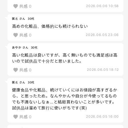
共感
0
2026.06.06 10:58
匿名 さん
30代
高めの化粧品、価格的にも続けられない
共感
0
2026.06.05 23:06
あやか さん
30代
高い化粧品は良いですが、高く無いものでも満足感は高
いので試供品で十分だと思いました。
共感
0
2026.06.05 18:12
匿名 さん
30代
健康食品や化粧品。続けていくにはお値段が高すぎるか
ら、と思ったため。なんやかんや自分が今使ってるもの
でも不満ないしなぁ…と結局買わないことが多いです。
試供品は溜めて旅行に使いがちです(笑)
共感
0
2026.06.05 16:00