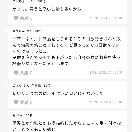
てんちょー さん
30代
サプリ。買うと高いし量も多いから
共感
0
2026.06.07 13:58
ゆうたん さん
40代
サプリなど。試供品をもらえるとその日数分きちんと飲
んで効果を感じたりもするけど買ってまで毎日飲んでい
くのはちょっと…。
子供を産んで女子力も下がったし自分の為にお金を使う
機会がなくなった気がします。
共感
0
2026.06.07 13:10
ごひく さん
千葉県
30代
匂いが売りなのに、別にいい匂いじゃなかった
共感
0
2026.06.06 11:06
も さん
40代
保湿とか化粧とかもう結婚したからそこまで手を付けな
いしどうでもいい感じ