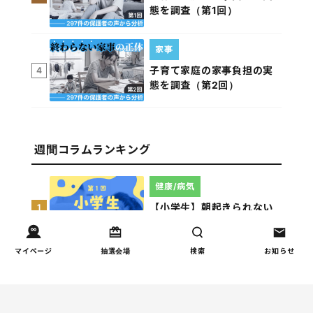
態を調査（第1回）
家事
子育て家庭の家事負担の実
4
態を調査（第2回）
週間コラムランキング
健康/病気
【小学生】朝起きられない
1
原因と対策を徹底解説｜起
立性調節障害の可能性も
（第1回）
マイページ
抽選会場
検索
お知らせ
しつけ/育児
赤ちゃんの後追いがつらい
2