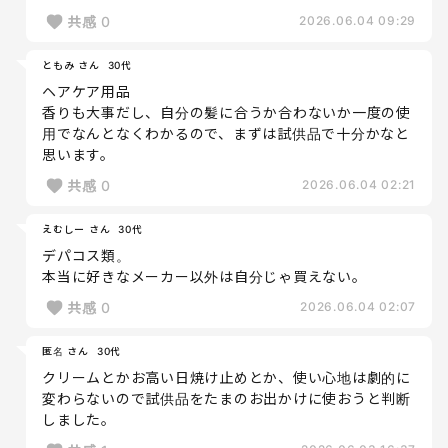
共感
0
2026.06.04 09:29
ともみ さん
30代
ヘアケア用品
香りも大事だし、自分の髪に合うか合わないか一度の使
用でなんとなくわかるので、まずは試供品で十分かなと
思います。
共感
0
2026.06.04 02:21
えむしー さん
30代
デパコス類。
本当に好きなメーカー以外は自分じゃ買えない。
共感
0
2026.06.04 02:07
匿名 さん
30代
クリームとかお高い日焼け止めとか、使い心地は劇的に
変わらないので試供品をたまのお出かけに使おうと判断
しました。