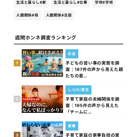
生活と暮らし
#家
生活と暮らし
#仕事
学校
#学校
人間関係
#母
人間関係
#旦那
週間ホンネ調査ランキング
お金
子どもの習い事の実態を調
1
査｜187件の声から見えた親
たちの葛…
しつけ/育児
子育て家庭の夫婦関係を調
2
査｜195件の声から見えた
「チームに…
家事
子育て家庭の家事負担の実
3