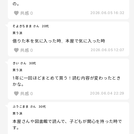
の。
共感
0
2026.06.05 16:32
そよきちまま さん
20代
買う派
借りた本を気に入った時、本屋で気に入った時
共感
0
2026.06.05 12:07
きい さん
30代
買う派
1年に一回ほどまとめて買う！読む内容が変わったとき
かな。
共感
0
2026.06.04 22:29
ふうこまま さん
30代
買う派
本屋さんや図書館で読んで、子どもが関心を持った時で
す。