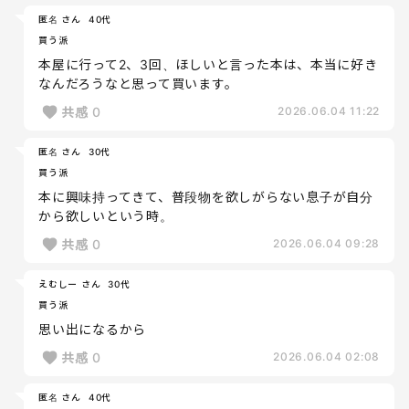
匿名 さん
40代
買う派
本屋に行って2、3回、ほしいと言った本は、本当に好き
なんだろうなと思って買います。
共感
0
2026.06.04 11:22
匿名 さん
30代
買う派
本に興味持ってきて、普段物を欲しがらない息子が自分
から欲しいという時。
共感
0
2026.06.04 09:28
えむしー さん
30代
買う派
思い出になるから
共感
0
2026.06.04 02:08
匿名 さん
40代