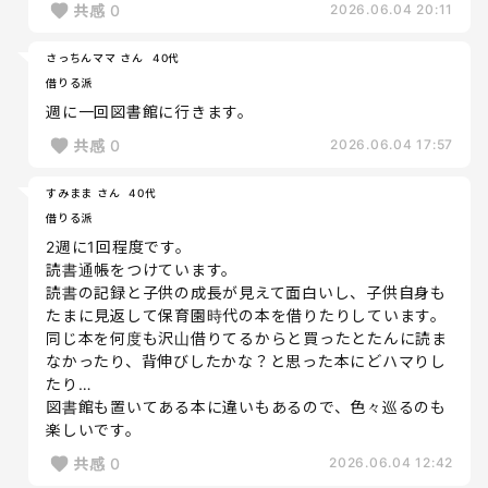
共感
0
2026.06.04 20:11
さっちんママ さん
40代
借りる派
週に一回図書館に行きます。
共感
0
2026.06.04 17:57
すみまま さん
40代
借りる派
2週に1回程度です。
読書通帳をつけています。
読書の記録と子供の成長が見えて面白いし、子供自身も
たまに見返して保育園時代の本を借りたりしています。
同じ本を何度も沢山借りてるからと買ったとたんに読ま
なかったり、背伸びしたかな？と思った本にどハマりし
たり…
図書館も置いてある本に違いもあるので、色々巡るのも
楽しいです。
共感
0
2026.06.04 12:42