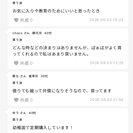
買う派
お気に入りや教育のためにいいと思ったとき
共感
0
2026.06.03 19:23
choco さん
群馬県
40代
買う派
どんな時などの決まりはありませんが、ばぁばがよく買
ってくれるので私はあまり買いません。
共感
0
2026.06.03 13:25
匿名 さん
岐阜県
30代
買う派
借りても破って弁償になりそうなので、買ってます
共感
0
2026.06.02 21:54
ゆう さん
40代
買う派
幼稚園で定期購入しています！