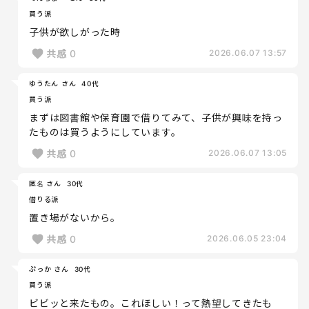
買う派
子供が欲しがった時
共感
0
2026.06.07 13:57
ゆうたん さん
40代
買う派
まずは図書館や保育園で借りてみて、子供が興味を持っ
たものは買うようにしています。
共感
0
2026.06.07 13:05
匿名 さん
30代
借りる派
置き場がないから。
共感
0
2026.06.05 23:04
ぷっか さん
30代
買う派
ビビッと来たもの。これほしい！って熱望してきたも