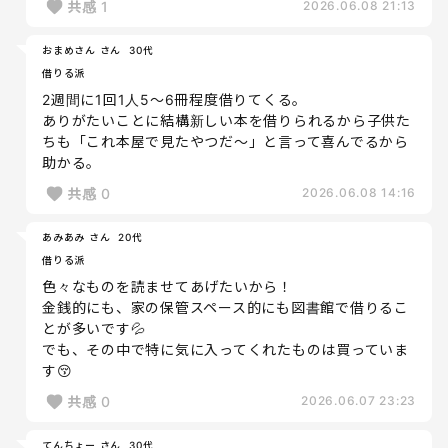
共感
1
2026.06.08 21:13
おまめさん さん
30代
借りる派
2週間に1回1人5〜6冊程度借りてくる。
ありがたいことに結構新しい本を借りられるから子供た
ちも「これ本屋で見たやつだ〜」と言って喜んでるから
助かる。
共感
0
2026.06.08 14:16
あみあみ さん
20代
借りる派
色々なものを読ませてあげたいから！
金銭的にも、家の保管スペース的にも図書館で借りるこ
とが多いです💦
でも、その中で特に気に入ってくれたものは買っていま
す😚
共感
0
2026.06.07 23:23
てんちょー さん
30代