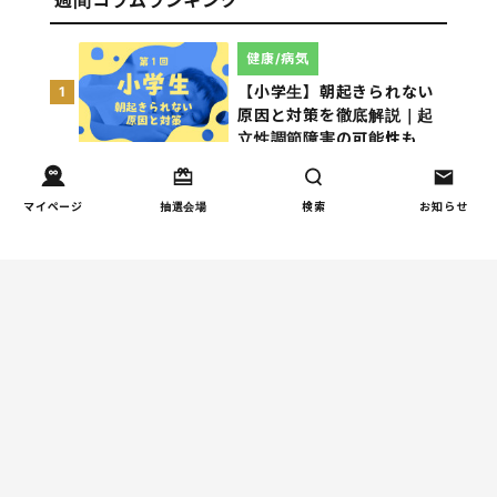
週間コラムランキング
健康/病気
【小学生】朝起きられない
1
原因と対策を徹底解説｜起
立性調節障害の可能性も
（第1回）
マイページ
抽選会場
検索
お知らせ
しつけ/育児
赤ちゃんの後追いがつらい
2
ときに知っておきたいこと
（第2回）
人間関係
小学生のママ友グループ
3
LINE、正直しんどい...同調
圧力に疲れる理由（第1回）
親子関係