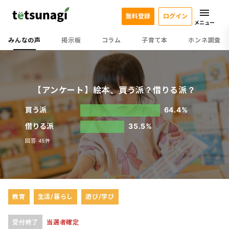
無料登録
ログイン
メニュー
みんなの声
掲示板
コラム
子育て本
ホンネ調査
【アンケート】絵本、買う派？借りる派？
買う派
64.4%
借りる派
35.5%
回答 45件
教育
生活/暮らし
遊び/学び
受付終了
当選者確定