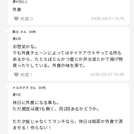
週4回以上
外食
共感
0
2026.06.01 15:16
匿名 さん
30代
週2回
お惣菜かな。
でも外食チェーンによってはテイクアウトやってる所も
あるから、たとえばとんかつ屋とか弁当屋とかで揚げ物
買ったりしている。外食の味を家で。
共感
1
2026.06.01 14:49
イルカママ さん
30代
週1回
休日に外食になる事も。
ただ頻度は週1も無く、月2回あるかどうか。
ただ夕飯じゃなくてランチなら、休日は総菜か外食で済
ませる！作らない！