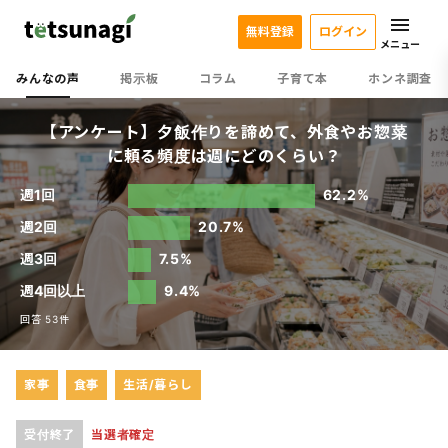
無料登録
ログイン
メニュー
みんなの声
掲示板
コラム
子育て本
ホンネ調査
【アンケート】夕飯作りを諦めて、外食やお惣菜
に頼る頻度は週にどのくらい？
週1回
62.2%
週2回
20.7%
週3回
7.5%
週4回以上
9.4%
回答 53件
家事
食事
生活/暮らし
受付終了
当選者確定