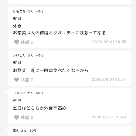
ともこみ さん
40代
週1回
外食
お惣菜は大体値段とクオリティに残念ってなる
共感
0
2026.06.01 18:55
いけした さん
40代
週1回
お惣菜 週に一回は食べたくなるから
共感
0
2026.06.01 18:54
ヨタママ さん
40代
週1回
土日はどちらか外食率高め
共感
0
2026.06.01 18:49
匿名 さん
30代