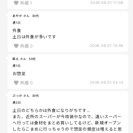
共感
1
2026.06.01 11:08
あやか さん
30代
週1回
外食
土日は外食が多いです
共感
0
2026.06.01 10:59
匿名 さん
50代
週1回
お惣菜
共感
0
2026.06.01 02:13
ぷっか さん
30代
週2回
土日のどちらかは外食になりがちです…
また、近所のスーパーが今改装中なので、遠いスーパー
へ行っては食材をまとめ買いしてるけど、新規オープン
したらこまめに行っちゃうので惣菜の頻度は増えると思