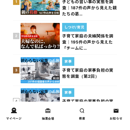
子どもの習い事の実態を調
1
査｜187件の声から見えた親
たちの葛…
しつけ/育児
子育て家庭の夫婦関係を調
2
査｜195件の声から見えた
「チームに…
家事
子育て家庭の家事負担の実
3
態を調査（第2回）
家事
子育て家庭の家事負担の実
4
態を調査（第1回）
マイページ
抽選会場
検索
お知らせ