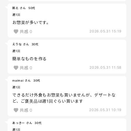
匿名 さん
50代
週1回
お惣菜が多いです。
共感
0
2026.05.31 15:19
えりな さん
30代
週1回
簡単なものを作る
共感
0
2026.05.31 11:58
maimai さん
30代
週1回
できるだけ外食もお惣菜も買いませんが、デザートな
ど、ご褒美品は週1回ぐらい買います
共感
0
2026.05.31 10:19
あっきー さん
30代
週1回