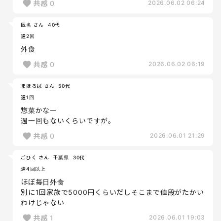
共感
0
2026.06.02 06:24
匿名 さん
40代
週2回
外食
共感
0
2026.06.02 06:19
まほろば さん
50代
週1回
惣菜かなー
週一回もないくらいですが。
共感
0
2026.06.01 21:29
ごひく さん
千葉県
30代
週4回以上
ほぼ毎日外食
別に1回家族で5000円くらいだしそこまで値段がたかい
わけじゃない
共感
1
2026.06.01 19:03