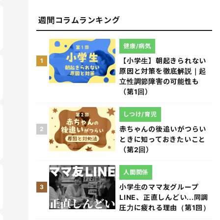
週間コラムランキング
健康/病気
【小学生】朝起きられない
1
原因と対策を徹底解説｜起
立性調節障害の可能性も
（第1回）
しつけ/育児
赤ちゃんの後追いがつらい
2
ときに知っておきたいこと
（第2回）
人間関係
小学生のママ友グループ
3
LINE、正直しんどい...同調
圧力に疲れる理由（第1回）