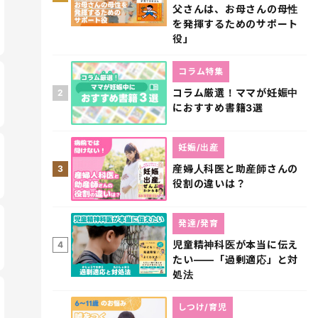
父さんは、お母さんの母性
を発揮するためのサポート
役」
コラム特集
コラム厳選！ママが妊娠中
2
におすすめ書籍3選
妊娠/出産
産婦人科医と助産師さんの
3
役割の違いは？
発達/発育
児童精神科医が本当に伝え
4
たい――「過剰適応」と対
処法
しつけ/育児