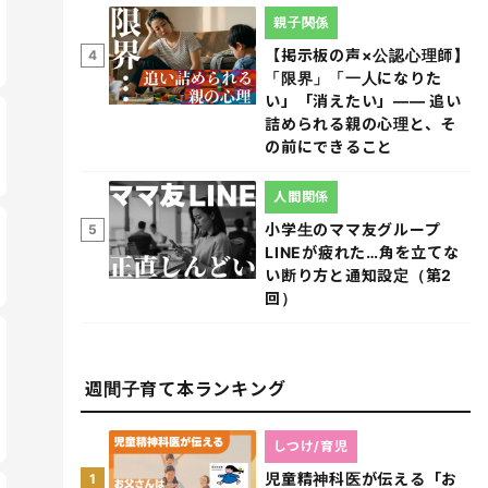
親子関係
【掲示板の声×公認心理師】
4
「限界」「一人になりた
い」「消えたい」―― 追い
詰められる親の心理と、そ
の前にできること
人間関係
小学生のママ友グループ
5
LINEが疲れた…角を立てな
い断り方と通知設定（第2
回）
週間子育て本ランキング
しつけ/育児
児童精神科医が伝える「お
1