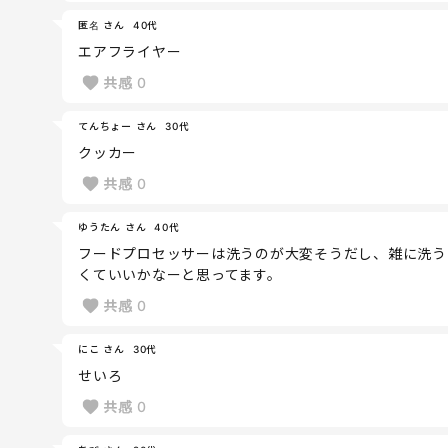
匿名 さん
40代
エアフライヤー
共感
0
てんちょー さん
30代
クッカー
共感
0
ゆうたん さん
40代
フードプロセッサーは洗うのが大変そうだし、雑に洗う
くていいかなーと思ってます。
共感
0
にこ さん
30代
せいろ
共感
0