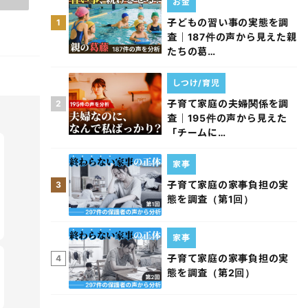
お金
子どもの習い事の実態を調
1
査｜187件の声から見えた親
たちの葛…
しつけ/育児
子育て家庭の夫婦関係を調
2
査｜195件の声から見えた
「チームに…
家事
子育て家庭の家事負担の実
3
態を調査（第1回）
家事
子育て家庭の家事負担の実
4
態を調査（第2回）