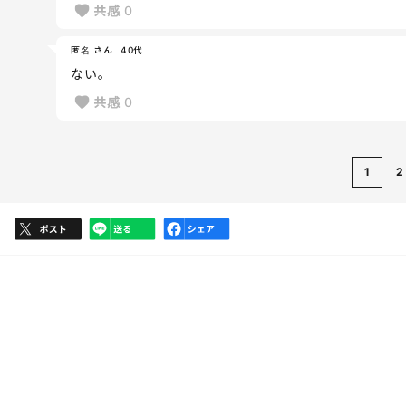
共感
0
匿名 さん
40代
ない。
共感
0
1
2