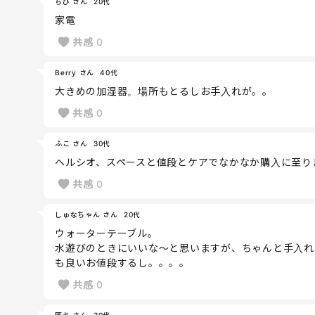
ちび さん
20代
家電
共感
0
Berry さん
40代
大きめの加湿器。場所もとるしお手入れが。。
共感
0
ふこ さん
30代
ヘルシオ、スペースと値段とケアでなかなか購入に至り
共感
0
しゅなちゃん さん
20代
ウォーターテーブル。
水遊びのときにいいな〜と思いますが、ちゃんと手入れ
も良いお値段するし。。。。
共感
0
匿名 さん
30代