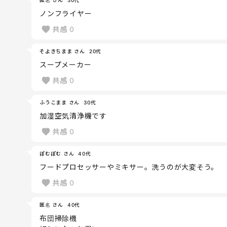
ノンフライヤー
共感
0
そよきちまま さん
20代
スープメーカー
共感
0
ふうこまま さん
30代
加湿空気清浄機です
共感
0
ぽむぽむ さん
40代
フードプロセッサーやミキサー。洗うのが大変そう。
共感
0
匿名 さん
40代
布団掃除機