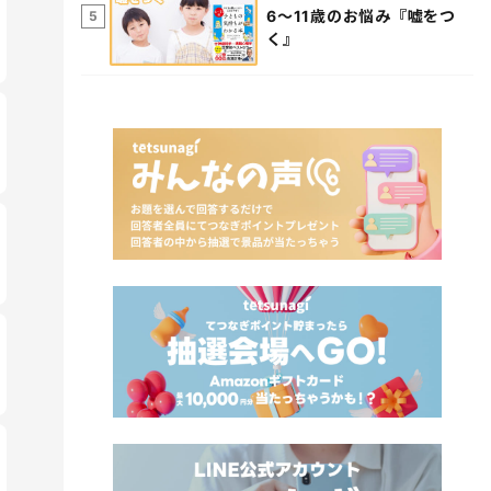
6～11歳のお悩み『嘘をつ
5
く』