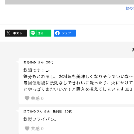
他の
あみあみ さん
20代
鉄鍋です！🍳
鉄分もとれるし、お料理も美味しくなりそうでいいな〜と
毎回使用後に洗剤なしできれいに洗ったり、火にかけて
とやっぱりまだいいか！と購入を控えてしまいます😵‍💫✊
共感
0
ぽてめろりん さん
福岡県
20代
鉄製フライパン。
共感
0