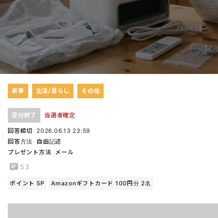
家事
生活/暮らし
その他
受付終了
当選者確定
回答締切
2026.06.13 23:59
回答方法
自由記述
プレゼント方法
メール
53
ポイント 5P
Amazonギフトカード 100円分 2名