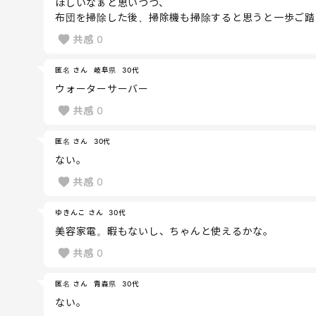
ほしいなぁと思いつつ、
布団を掃除した後、掃除機も掃除すると思うと一歩ご踏
共感
0
匿名 さん
岐阜県
30代
ウォーターサーバー
共感
0
匿名 さん
30代
ない。
共感
0
ゆきんこ さん
30代
美容家電。暇もないし、ちゃんと使えるかな。
共感
0
匿名 さん
青森県
30代
ない。