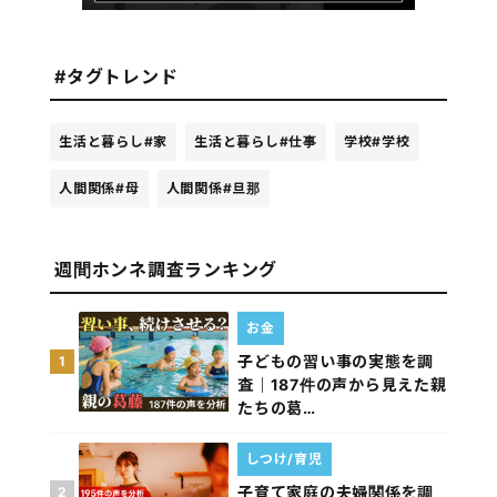
#タグトレンド
生活と暮らし
#家
生活と暮らし
#仕事
学校
#学校
人間関係
#母
人間関係
#旦那
週間ホンネ調査ランキング
お金
子どもの習い事の実態を調
1
査｜187件の声から見えた親
たちの葛…
しつけ/育児
子育て家庭の夫婦関係を調
2