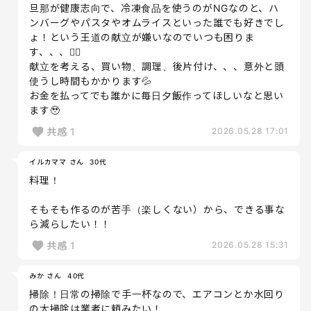
旦那が健康志向で、冷凍食品を使うのがNGなのと、ハ
ンバーグやパスタやオムライスといった誰でも好きでし
ょ！という王道の献立が嫌いなのでいつも困りま
す、、、😵‍💫
献立を考える、買い物、調理、後片付け、、、意外と頭
使うし時間もかかります💦
お金を払ってでも誰かに毎日夕飯作ってほしいなと思い
ます🥹
共感
1
2026.05.28 17:01
イルカママ さん
30代
料理！
そもそも作るのが苦手（楽しくない）から、できる事な
ら減らしたい！！
共感
1
2026.05.28 15:31
みか さん
40代
掃除！日常の掃除で手一杯なので、エアコンとか水回り
の大掃除は業者に頼みたい！