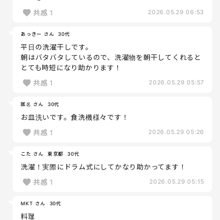
共感
1
2026.05.29 06:53
あっきー さん
30代
平日の洗濯干しです。
朝はバタバタしているので、洗濯物を朝干してくれると
とても時短になり助かります！
共感
1
2026.05.29 05:57
匿名 さん
30代
お皿洗いです。食洗機様々です！
共感
1
2026.05.29 05:26
こた さん
東京都
30代
洗濯！実際にドラム式にしてかなり助かってます！
共感
1
2026.05.29 05:15
MKT さん
30代
料理