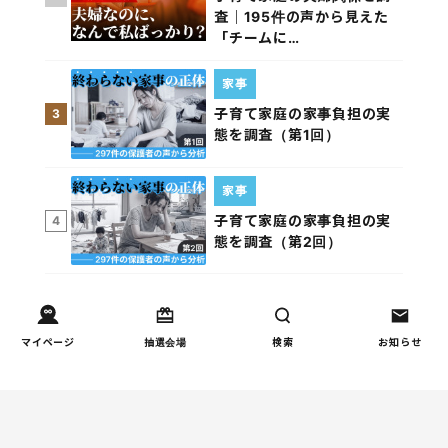
査｜195件の声から見えた
「チームに…
家事
子育て家庭の家事負担の実
3
態を調査（第1回）
家事
子育て家庭の家事負担の実
4
態を調査（第2回）
週間コラムランキング
マイページ
抽選会場
検索
お知らせ
健康/病気
【小学生】朝起きられない
1
原因と対策を徹底解説｜起