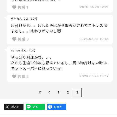
共感
1
2026.05.28 12:21
ゆーたん さん
30代
片付けかな、、片したそばから散らかされてストレス溜
まるし。。終わりがないし😇
共感
3
2026.05.28 10:18
nerico さん
40代
やっぱり料理かな、、、
だから生協で冷凍も頼んでいるし、買い物行けない時は
ネットスーパーに頼っている。
共感
2
2026.05.28 10:17
1
2
3