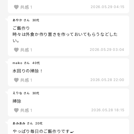
共感
1
2026.05.29 04:15
あやか さん
30代
ご飯作り
時々は外食か作り置きを作っておいてもらうなどした
い。
共感
1
2026.05.29 03:04
maiko さん
40代
水回りの掃除！
共感
1
2026.05.28 22:00
えりな さん
30代
掃除
共感
1
2026.05.28 18:15
あみあみ さん
20代
やっぱり毎日のご飯作りです🍳