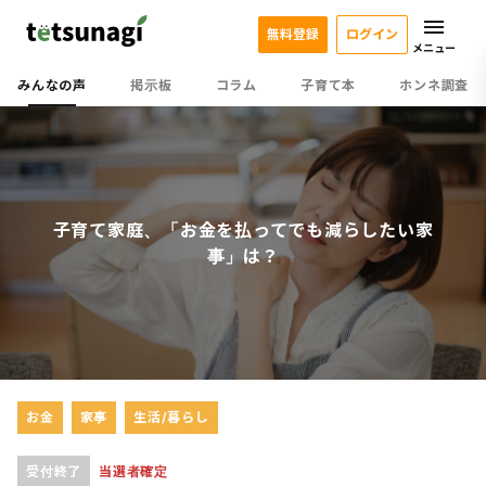
無料登録
ログイン
メニュー
みんなの声
掲示板
コラム
子育て本
ホンネ調査
子育て家庭、「お金を払ってでも減らしたい家
事」は？
お金
家事
生活/暮らし
受付終了
当選者確定