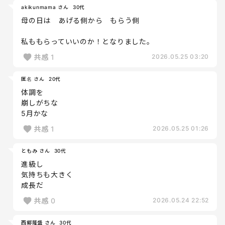
akikunmama さん
30代
母の日は あげる側から もらう側
私ももらっていいのか！となりました。
共感
1
2026.05.25 03:20
匿名 さん
20代
体調を
崩しがちな
5月かな
共感
1
2026.05.25 01:26
ともみ さん
30代
進級し
気持ちも大きく
成長だ
共感
0
2026.05.24 22:52
西郷隆盛 さん
30代