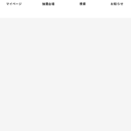
赤ちゃんの後追いがつらい
2
マイページ
抽選会場
検索
お知らせ
ときに知っておきたいこと
（第2回）
親子関係
【掲示板の声×公認心理師】
3
「限界」「一人になりた
い」「消えたい」―― 追い
詰められる親の心理と、そ
の前にできること
人間関係
小学生のママ友グループ
4
LINE、正直しんどい...同調
圧力に疲れる理由（第1回）
親子関係
【掲示板の声×公認心理師】
5
実家に帰るとつらいのはな
ぜ？「毒親かも？」親との