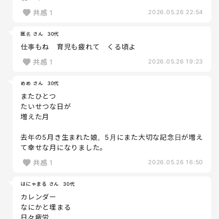
共感
1
2026.05.26 22:54
匿名 さん
30代
仕事もね 育児も疲れて くる頃よ
共感
1
2026.05.26 19:23
めめ さん
30代
またひとつ
たいせつな日が
増えた月
去年の5月き生まれた娘。5月にまた大切な記念日が増え
て幸せな月になりました。
共感
1
2026.05.26 16:50
はにゃまる さん
30代
カレンダー
なにかと埋まる
日々疲労。