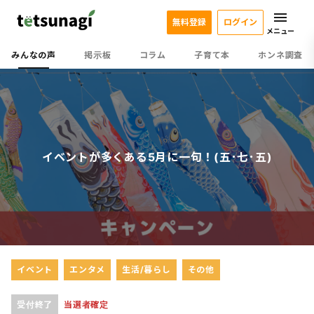
無料登録
ログイン
メニュー
みんなの声
掲示板
コラム
子育て本
ホンネ調査
イベントが多くある5月に一句！(五･七･五)
イベント
エンタメ
生活/暮らし
その他
受付終了
当選者確定