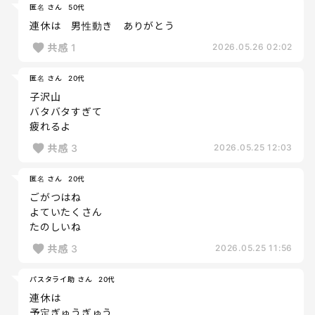
匿名 さん
50代
連休は 男性動き ありがとう
共感
1
2026.05.26 02:02
匿名 さん
20代
子沢山
バタバタすぎて
疲れるよ
共感
3
2026.05.25 12:03
匿名 さん
20代
ごがつはね
よていたくさん
たのしいね
共感
3
2026.05.25 11:56
パスタライ助 さん
20代
連休は
予定ぎゅうぎゅう