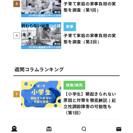
子育て家庭の家事負担の実
3
態を調査（第1回）
家事
子育て家庭の家事負担の実
4
態を調査（第2回）
週間コラムランキング
健康/病気
【小学生】朝起きられない
1
原因と対策を徹底解説｜起
立性調節障害の可能性も
（第1回）
しつけ/育児