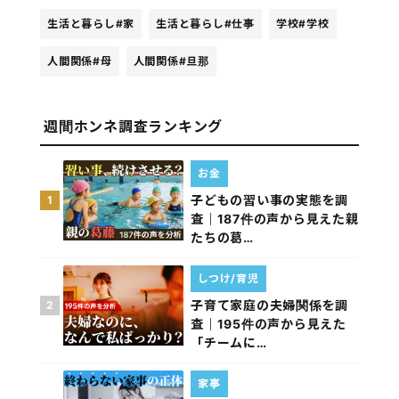
生活と暮らし
#家
生活と暮らし
#仕事
学校
#学校
人間関係
#母
人間関係
#旦那
週間ホンネ調査ランキング
お金
子どもの習い事の実態を調
1
査｜187件の声から見えた親
たちの葛…
しつけ/育児
子育て家庭の夫婦関係を調
2
査｜195件の声から見えた
「チームに…
家事