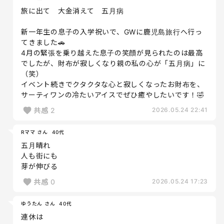
旅に出て 大金消えて 五月病
新一年生の息子の入学祝いで、GWに鹿児島旅行へ行っ
てきました🚗
4月の緊張を乗り越えた息子の笑顔が見られたのは最高
でしたが、財布が寂しくなり親の私の心が「五月病」に
（笑）
イベント続きでクタクタな心と寂しくなったお財布を、
サーティワンの冷たいアイスでぜひ癒やしたいです！🤣
共感
2
2026.05.24 22:41
Rママ さん
40代
五月晴れ
人も街にも
芽が伸びる
共感
0
2026.05.24 17:23
ゆうたん さん
40代
連休は