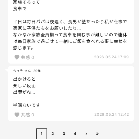
家族そろって
食卓で
平日は毎日パパは夜遅く、長男が塾だったり私が仕事で
実家に子供たちをお願いしたり…
なかなか家族全員揃って食卓を囲む事が難しいので連休
は毎日家族で過ごせて一緒にご飯を食べれる事に幸せを
感じます。
共感
0
2026.05.24 17:09
もっそ さん
30代
出かけると
楽しい反面
出費がね…
半端ないです
共感
0
2026.05.24 12:42
1
2
3
4