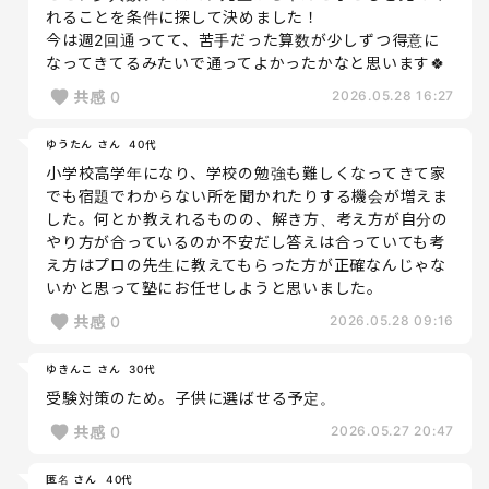
れることを条件に探して決めました！
今は週2回通ってて、苦手だった算数が少しずつ得意に
なってきてるみたいで通ってよかったかなと思います🍀
共感
0
2026.05.28 16:27
ゆうたん さん
40代
小学校高学年になり、学校の勉強も難しくなってきて家
でも宿題でわからない所を聞かれたりする機会が増えま
した。何とか教えれるものの、解き方、考え方が自分の
やり方が合っているのか不安だし答えは合っていても考
え方はプロの先生に教えてもらった方が正確なんじゃな
いかと思って塾にお任せしようと思いました。
共感
0
2026.05.28 09:16
ゆきんこ さん
30代
受験対策のため。子供に選ばせる予定。
共感
0
2026.05.27 20:47
匿名 さん
40代