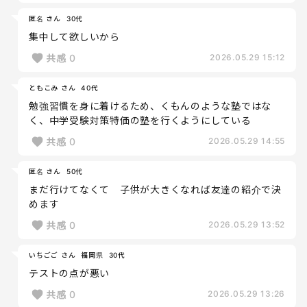
匿名 さん
30代
集中して欲しいから
共感
0
2026.05.29 15:12
ともこみ さん
40代
勉強習慣を身に着けるため、くもんのような塾ではな
く、中学受験対策特価の塾を行くようにしている
共感
0
2026.05.29 14:55
匿名 さん
50代
まだ行けてなくて 子供が大きくなれば友達の紹介で決
めます
共感
0
2026.05.29 13:52
いちごご さん
福岡県
30代
テストの点が悪い
共感
0
2026.05.29 13:26