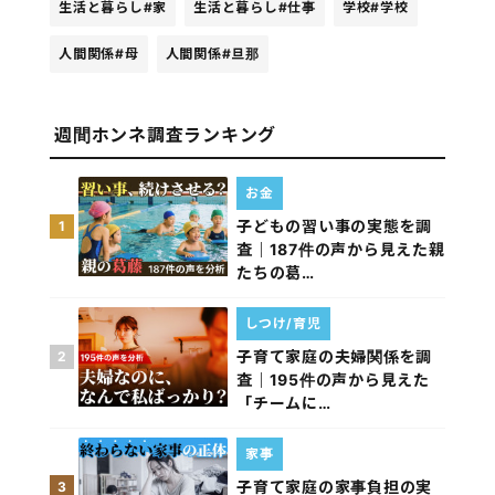
生活と暮らし
#家
生活と暮らし
#仕事
学校
#学校
人間関係
#母
人間関係
#旦那
週間ホンネ調査ランキング
お金
子どもの習い事の実態を調
1
査｜187件の声から見えた親
たちの葛…
しつけ/育児
子育て家庭の夫婦関係を調
2
査｜195件の声から見えた
「チームに…
家事
子育て家庭の家事負担の実
3