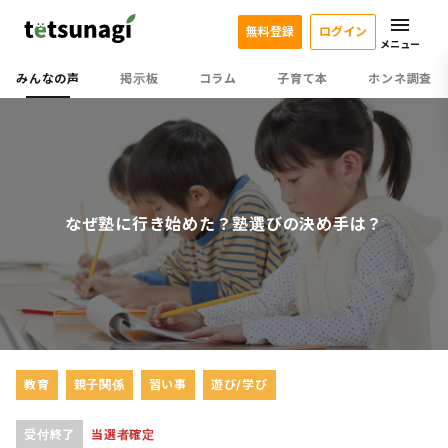
無料登録
ログイン
メニュー
みんなの声
掲示板
コラム
子育て本
ホンネ調査
なぜ塾に行き始めた？塾選びの決め手は？
教育
親子関係
習い事
遊び/学び
受付終了
当選者確定