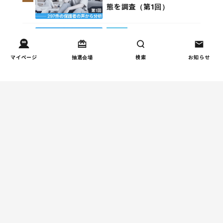
態を調査（第1回）
家事
子育て家庭の家事負担の実
4
マイページ
抽選会場
検索
お知らせ
態を調査（第2回）
週間コラムランキング
健康/病気
【小学生】朝起きられない
1
原因と対策を徹底解説｜起
立性調節障害の可能性も
（第1回）
しつけ/育児
赤ちゃんの後追いがつらい
2