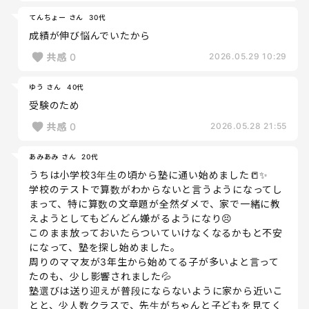
てんちょー さん
30代
成績が伸び悩んでいたから
共感
0
2026.05.29 10:29
ゆう さん
40代
受験のため
共感
0
2026.05.28 21:55
あみあみ さん
20代
うちは小学校3年生の頃から塾に通い始めました📒✨
学校のテストで算数がわからないと言うようになってし
まって、特に算数の文章題が全然ダメで、家で一緒に教
えようとしてもどんどん嫌がるようになり😣
このまま放っておいたらついていけなくなるかもと不安
になって、塾を探し始めました。
周りのママ友が3年生から始めてる子が多いよと言って
たのも、少し影響されました💦
塾選びは送り迎えが普段にならないように家から近いこ
とと、少人数クラスで、先生がちゃんと子どもを見てく