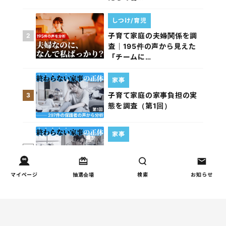
しつけ/育児
子育て家庭の夫婦関係を調
2
査｜195件の声から見えた
「チームに…
家事
子育て家庭の家事負担の実
3
態を調査（第1回）
家事
子育て家庭の家事負担の実
4
態を調査（第2回）
マイページ
抽選会場
検索
お知らせ
週間コラムランキング