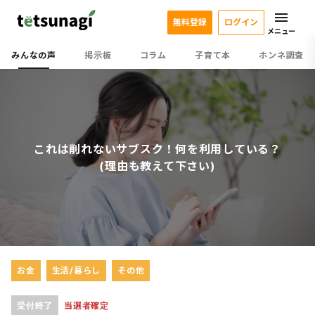
無料登録
ログイン
メニュー
みんなの声
掲示板
コラム
子育て本
ホンネ調査
これは削れないサブスク！何を利用している？
(理由も教えて下さい)
お金
生活/暮らし
その他
受付終了
当選者確定