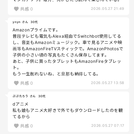
共感
0
2026.05.27 21:49
ynyn さん
30代
Amazonプライムです。
普段テレビも電気もAlexa経由でSwitchbot使用してる
し、音楽もAmazonミュージック。車で見るアニメや映
画等もAmazonFireTVスティックで。AmazonPhotosで
子供の小さい頃の写真もたくさん保存してます。
あと、子供に買ったタブレットもAmazonFireタブレッ
ト。
もう一生削れないね、と旦那も納得してる。
共感
0
2026.05.27 13:58
ぷぷたろう さん
30代
dアニメ
私も娘もアニメ大好きで外でもダウンロードしたのを観
てるから
共感
0
2026.05.27 07:17