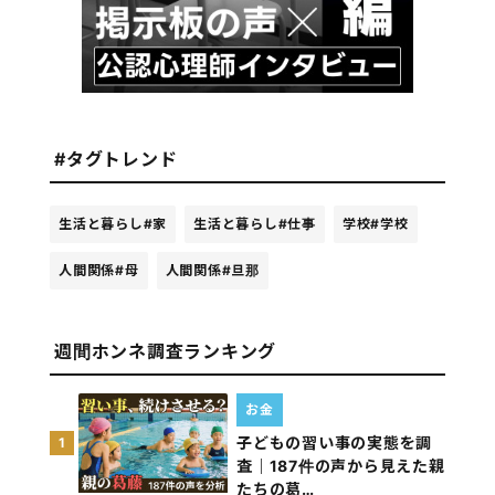
#タグトレンド
生活と暮らし
#家
生活と暮らし
#仕事
学校
#学校
人間関係
#母
人間関係
#旦那
週間ホンネ調査ランキング
お金
子どもの習い事の実態を調
1
査｜187件の声から見えた親
たちの葛…