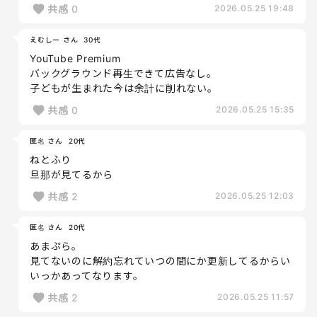
共感
0
2026.05.25 19:48
えむしー さん
30代
YouTube Premium
バックグラウンド再生できて広告なし。
子どもが生まれた今は余計に削れない。
共感
0
2026.05.25 15:35
匿名 さん
20代
ねとふり
旦那が見てるから
共感
2
2026.05.25 12:03
匿名 さん
20代
あまぷら。
見てないのに解約忘れていつの間にか更新してるからい
いっかあってなります。
共感
2
2026.05.25 11:57