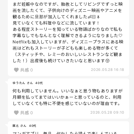
まだ妊娠中なのですが、胎教としてリビングでずっと映
画を流したくて、子供向けのディズニー映画やアニメを
観るために旦那が加入してくれました👶🏻🌷
見ていなくても料理中などに流しています！
ある程度ストーリーを知っている物語ばかりなので私も
字幕なしでもなんとなく理解できるようになりました🤍
Netflixも加入していますが、ディズニープラスにある映
画はどれもストーリーが子どもも楽しめる物が多くて
（スティッチや、レミーのおいしいレストランなど観ま
した！）出産後も続けていきたいなと思います😚
共感
0
2026.05.28 16:18
ゆうたん さん
40代
何も利用していません。いいなぁと思う物もありますが
月額を払ってまではいいかぁーと思っているのと、利用
していなくても特に不便を感じていないのが理由です。
共感
0
2026.05.28 09:10
匿名 さん
40代
マンガアプリ。毎月、何かしたら読んで楽しんでいる。