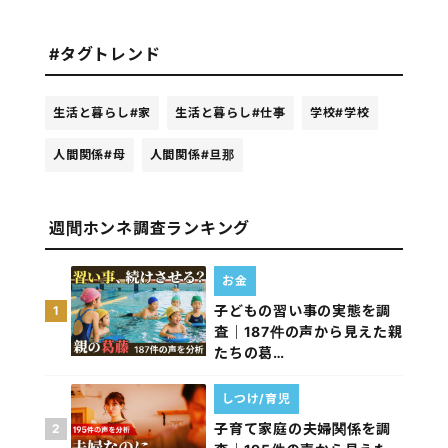
#タグトレンド
生活と暮らし
#家
生活と暮らし
#仕事
学校
#学校
人間関係
#母
人間関係
#旦那
週間ホンネ調査ランキング
お金
子どもの習い事の実態を調
1
査｜187件の声から見えた親
たちの葛…
しつけ/育児
子育て家庭の夫婦関係を調
2