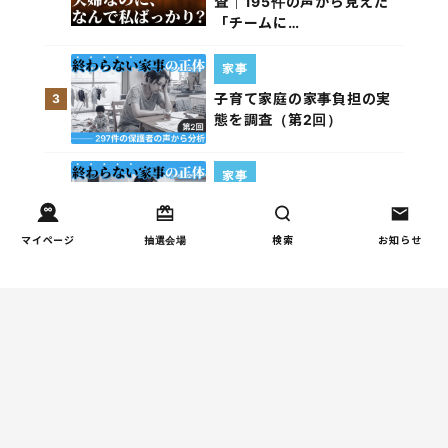
査｜195件の声から見えた
「チームに…
家事
子育て家庭の家事負担の実
3
態を調査（第2回）
家事
子育て家庭の家事負担の実
4
態を調査（第1回）
マイページ
抽選会場
検索
お知らせ
週間コラムランキング
インタビュー
『AIは臨床試験を経ていな
1
い薬』──生成AI時代に親
が手放してはいけない視点