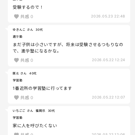
受験するので！
共感
0
2026.05.23 22:48
ゆきんこ さん
30代
進学塾
まだ子供は小さいですが、将来は受験させるつもりなの
で、進学塾になるかな。
共感
0
2026.05.22 12:24
匿名 さん
40代
学習塾
1番近所の学習塾に行ってます
共感
0
2026.05.22 12:07
いちごご さん
福岡県
30代
学習塾
家に人を呼びたくない
共感
0
2026.05.22 12:06