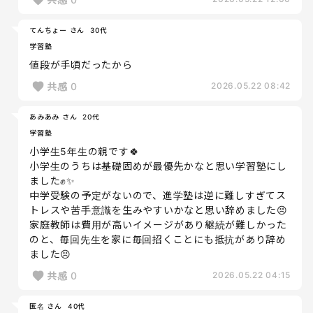
てんちょー さん
30代
学習塾
値段が手頃だったから
共感
0
2026.05.22 08:42
あみあみ さん
20代
学習塾
小学生5年生の親です🍀
小学生のうちは基礎固めが最優先かなと思い学習塾にし
ました✊✨
中学受験の予定がないので、進学塾は逆に難しすぎてス
トレスや苦手意識を生みやすいかなと思い辞めました😣
家庭教師は費用が高いイメージがあり継続が難しかった
のと、毎回先生を家に毎回招くことにも抵抗があり辞め
ました😣
共感
0
2026.05.22 04:15
匿名 さん
40代