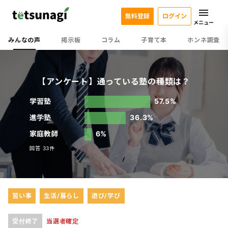
無料登録
ログイン
メニュー
みんなの声
掲示板
コラム
子育て本
ホンネ調査
【アンケート】通っている塾の種類は？
学習塾
57.5%
進学塾
36.3%
家庭教師
6%
回答 33件
習い事
生活/暮らし
遊び/学び
受付終了
当選者確定