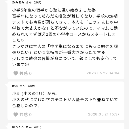
あみあみ さん
20代
小学5年生の後半から塾に通い始めました📚
高学年になってだんだん授業が難しくなり、学校の定期
テストでも点数が落ちてきて、本人も「このままじゃ中
学校で大丈夫かな」と不安がっていたので、ママ友に勧
められてまずは週2回の小学生コースからスタートしま
した✨
きっかけは本人の「中学生になるまでにもっと勉強を頑
張りたい」という気持ちが一番大きかったです🍀
少しづつ勉強の習慣が身について、親としても安心して
います😚
共感
0
2026.05.22 04:04
匿名 さん
40代
小4（小３の2月）から。
小３の秋に受けた学力テストが入塾テストも兼ねていて
合格したので、
共感
0
2026.05.21 15:37
ゆうたん さん
40代