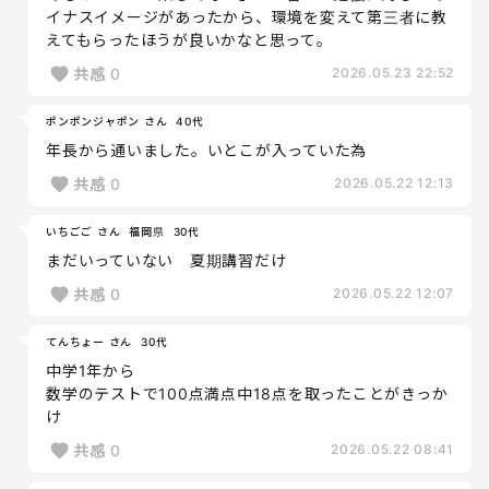
イナスイメージがあったから、環境を変えて第三者に教
えてもらったほうが良いかなと思って。
共感
0
2026.05.23 22:52
ポンポンジャポン さん
40代
年長から通いました。いとこが入っていた為
共感
0
2026.05.22 12:13
いちごご さん
福岡県
30代
まだいっていない 夏期講習だけ
共感
0
2026.05.22 12:07
てんちょー さん
30代
中学1年から
数学のテストで100点満点中18点を取ったことがきっか
け
共感
0
2026.05.22 08:41