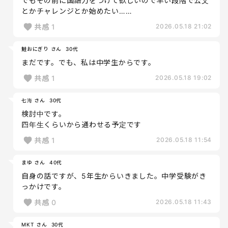
でもその前に国語力をつけて欲しいので早い段階で公文
とかチャレンジとか始めたい……
共感
1
2026.05.18 21:02
鮭おにぎり さん
30代
まだです。でも、私は中学生からです。
共感
1
2026.05.18 19:02
七海 さん
30代
検討中です。
四年生くらいから通わせる予定です
共感
1
2026.05.18 11:54
まゆ さん
40代
自身の話ですが、5年生からいきました。中学受験がき
っかけです。
共感
0
2026.05.18 11:43
MKT さん
30代