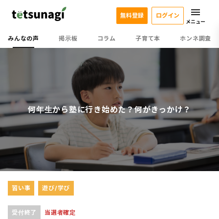
無料登録
ログイン
メニュー
みんなの声
掲示板
コラム
子育て本
ホンネ調査
何年生から塾に行き始めた？何がきっかけ？
習い事
遊び/学び
受付終了
当選者確定