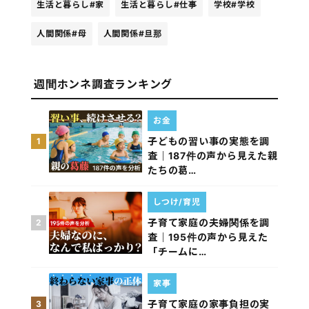
生活と暮らし
#家
生活と暮らし
#仕事
学校
#学校
人間関係
#母
人間関係
#旦那
週間ホンネ調査ランキング
お金
子どもの習い事の実態を調
1
査｜187件の声から見えた親
たちの葛…
しつけ/育児
子育て家庭の夫婦関係を調
2
査｜195件の声から見えた
「チームに…
家事
子育て家庭の家事負担の実
3