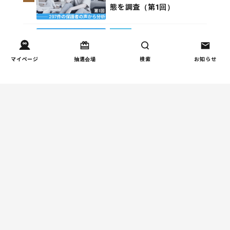
態を調査（第1回）
家事
子育て家庭の家事負担の実
4
マイページ
抽選会場
検索
お知らせ
態を調査（第2回）
週間コラムランキング
健康/病気
【小学生】朝起きられない
1
原因と対策を徹底解説｜起
立性調節障害の可能性も
（第1回）
しつけ/育児
赤ちゃんの後追いがつらい
2