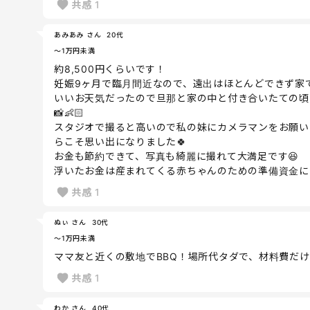
共感
1
あみあみ さん
20代
～1万円未満
約8,500円くらいです！
妊娠9ヶ月で臨月間近なので、遠出はほとんどできず家で
いいお天気だったので旦那と家の中と付き合いたての頃
📸👶🏻
スタジオで撮ると高いので私の妹にカメラマンをお願い
らこそ思い出になりました🍀
お金も節約できて、写真も綺麗に撮れて大満足です😆
浮いたお金は産まれてくる赤ちゃんのための準備資金に
共感
1
ぬぃ さん
30代
～1万円未満
ママ友と近くの敷地でBBQ！場所代タダで、材料費だけ
共感
1
わか さん
40代