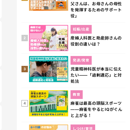
父さんは、お母さんの母性
を発揮するためのサポート
役」
妊娠/出産
産婦人科医と助産師さんの
2
役割の違いは？
発達/発育
児童精神科医が本当に伝え
3
たい――「過剰適応」と対
処法
教育
麻雀は最高の頭脳スポーツ
4
――麻雀をやるとIQがぐん
と上がる！
しつけ/育児