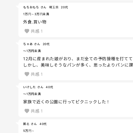
もちおもち さん
埼玉県
20代
1万円～3万円未満
外食.買い物
共感
1
ちゃあ さん
20代
～1万円未満
12月に産まれた娘がおり、まだ全ての予防接種を打て
しかし、美味しそうなパンが多く、思ったよりパンに
共感
1
いけした さん
40代
～1万円未満
家族で近くの公園に行ってピクニックした！
共感
1
匿名 さん
40代
5万円～