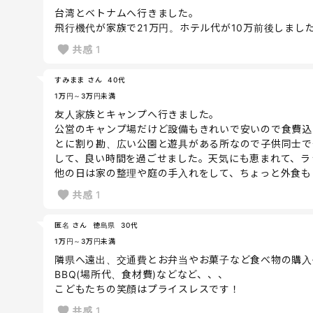
台湾とベトナムへ行きました。
飛行機代が家族で21万円。ホテル代が10万前後しまし
共感
1
すみまま さん
40代
1万円～3万円未満
友人家族とキャンプへ行きました。
公営のキャンプ場だけど設備もきれいで安いので食費込
とに割り勘、広い公園と遊具がある所なので子供同士で
して、良い時間を過ごせました。天気にも恵まれて、ラ
他の日は家の整理や庭の手入れをして、ちょっと外食も
共感
1
匿名 さん
徳島県
30代
1万円～3万円未満
隣県へ遠出、交通費とお弁当やお菓子など食べ物の購入
BBQ(場所代、食材費)などなど、、、
こどもたちの笑顔はプライスレスです！
共感
1