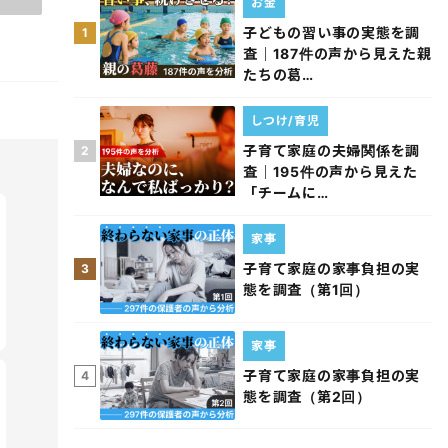
お金
子どもの習い事の実態を調
1
査｜187件の声から見えた親
たちの葛…
しつけ/育児
子育て家庭の夫婦関係を調
2
査｜195件の声から見えた
「チームに…
家事
子育て家庭の家事負担の実
3
態を調査（第1回）
家事
子育て家庭の家事負担の実
4
態を調査（第2回）