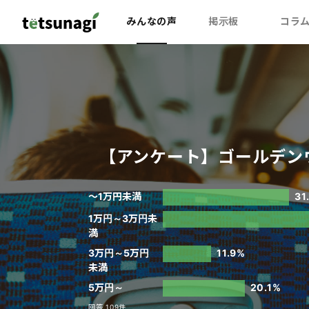
みんなの声
掲示板
コラ
【アンケート】ゴールデン
～1万円未満
31
1万円～3万円未
満
3万円～5万円
11.9%
未満
5万円～
20.1%
回答 109件