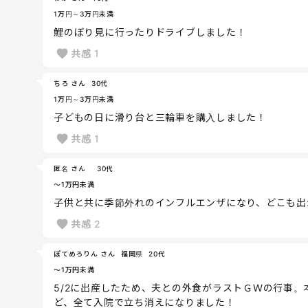
1万円～3万円未満
鯉のぼり見に行ったりドライブしました！
共感
1
ちろ さん
30代
1万円～3万円未満
子どもの日に滑り台と三輪車を購入しました！
共感
1
匿名 さん
30代
～1万円未満
子供と共に季節外れのインフルエンザになり、どこも出
共感
2
ぽてめろりん さん
福岡県
20代
～1万円未満
5/2に出産したため、夫との外食がラストＧＷの行事
ど、全て入院で立ち消えになりました！