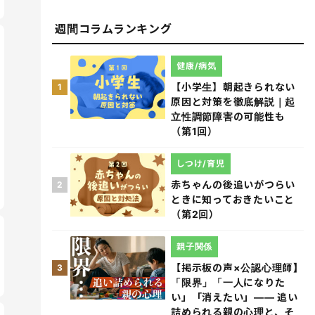
週間コラムランキング
健康/病気
【小学生】朝起きられない
1
原因と対策を徹底解説｜起
立性調節障害の可能性も
（第1回）
しつけ/育児
赤ちゃんの後追いがつらい
2
ときに知っておきたいこと
（第2回）
親子関係
【掲示板の声×公認心理師】
3
「限界」「一人になりた
い」「消えたい」―― 追い
詰められる親の心理と、そ