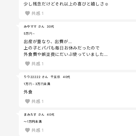
少し残念だけどそれ以上の喜びと嬉しさ☺️
共感
1
みやママ さん
30代
5万円～
出産が重なり、出費が…
上の子とパパも毎日お休みだったので
外食費や娯楽費にだいぶ使っていました…
共感
1
りり22222 さん
千葉県
40代
1万円～3万円未満
外食
共感
1
まみたす さん
40代
～1万円未満
共感
1