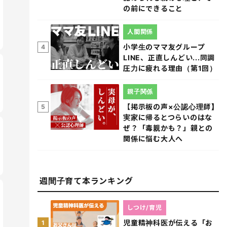
の前にできること
人間関係
小学生のママ友グループ
4
LINE、正直しんどい...同調
圧力に疲れる理由（第1回）
親子関係
【掲示板の声×公認心理師】
5
実家に帰るとつらいのはな
ぜ？「毒親かも？」親との
関係に悩む大人へ
週間子育て本ランキング
しつけ/育児
児童精神科医が伝える「お
1