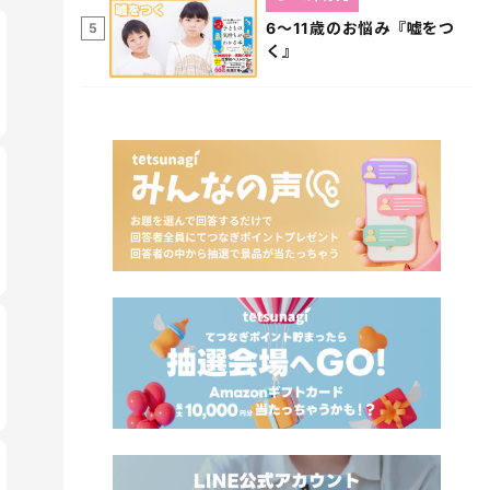
6～11歳のお悩み『嘘をつ
5
く』