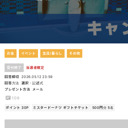
お金
イベント
生活/暮らし
その他
受付終了
当選者確定
回答締切
2026.05.12 23:59
回答方法
選択・記述式
プレゼント方法
メール
109
ポイント 30P
ミスタードーナツ ギフトチケット 500円分 5名