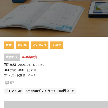
教育
習い事
遊び/学び
その他
受付終了
当選者確定
回答締切
2026.05.15 23:59
回答方法
選択・記述式
プレゼント方法
メール
57
ポイント 3P
Amazonギフトカード 100円分 1名