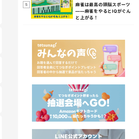
麻雀は最高の頭脳スポーツ
5
――麻雀をやるとIQがぐん
と上がる！