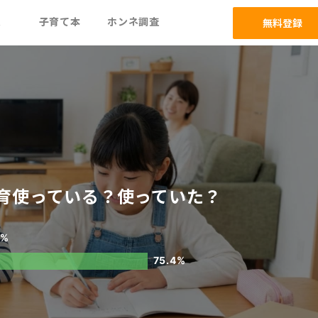
ム
子育て本
ホンネ調査
無料登録
育使っている？使っていた？
5%
75.4%