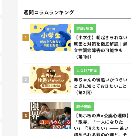
週間コラムランキング
健康/病気
【小学生】朝起きられない
1
原因と対策を徹底解説｜起
立性調節障害の可能性も
（第1回）
しつけ/育児
赤ちゃんの後追いがつらい
2
ときに知っておきたいこと
（第2回）
親子関係
【掲示板の声×公認心理師】
3
「限界」「一人になりた
い」「消えたい」―― 追い
詰められる親の心理と、そ