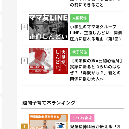
の前にできること
人間関係
小学生のママ友グループ
4
LINE、正直しんどい...同調
圧力に疲れる理由（第1回）
親子関係
【掲示板の声×公認心理師】
5
実家に帰るとつらいのはな
ぜ？「毒親かも？」親との
関係に悩む大人へ
週間子育て本ランキング
しつけ/育児
児童精神科医が伝える「お
1