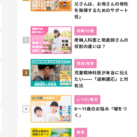
父さんは、お母さんの母性
を発揮するためのサポート
役」
妊娠/出産
産婦人科医と助産師さんの
2
役割の違いは？
発達/発育
児童精神科医が本当に伝え
3
たい――「過剰適応」と対
処法
しつけ/育児
6～11歳のお悩み『嘘をつ
4
く』
教育