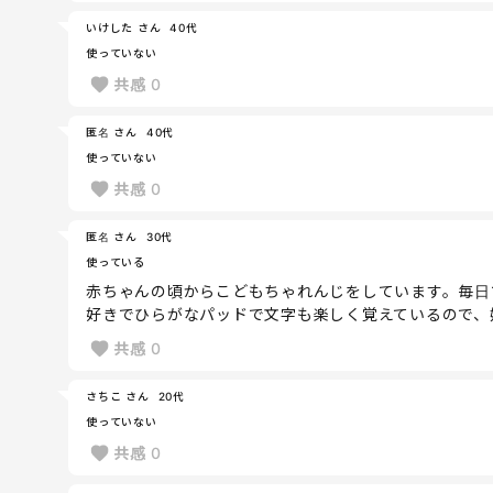
いけした さん
40代
使っていない
共感
0
匿名 さん
40代
使っていない
共感
0
匿名 さん
30代
使っている
赤ちゃんの頃からこどもちゃれんじをしています。毎日
好きでひらがなパッドで文字も楽しく覚えているので、
共感
0
さちこ さん
20代
使っていない
共感
0