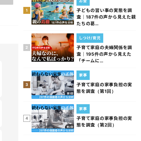
お金
子どもの習い事の実態を調
1
査｜187件の声から見えた親
たちの葛…
しつけ/育児
子育て家庭の夫婦関係を調
2
査｜195件の声から見えた
「チームに…
家事
子育て家庭の家事負担の実
3
態を調査（第1回）
家事
子育て家庭の家事負担の実
4
態を調査（第2回）