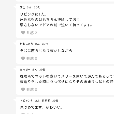
匿名 さん
20代
リビングに1人。
危険なものはもちろん排除しておく。
悪さしないでドアの前で泣いて待ってます。
共感
2
鮭おにぎり さん
30代
そばに座らせたり寝かせながら
共感
0
あっきー さん
30代
脱衣所でマットを敷いてメリーを置いて遊んでもらって
寝返りをした時にうつ伏せになりそのままうつ伏せの時
共感
0
ネピアン川 さん
東京都
30代
見つめてます。かわいい。