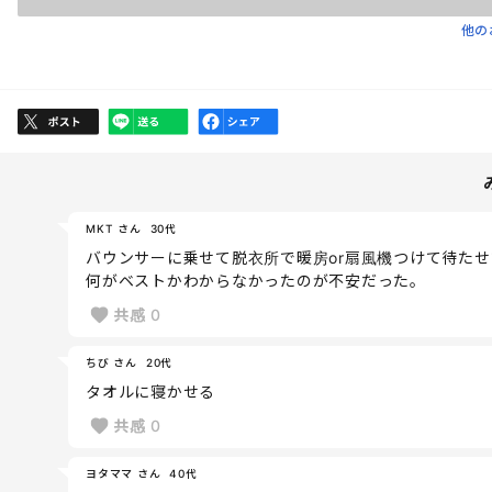
他の
MKT さん
30代
バウンサーに乗せて脱衣所で暖房or扇風機つけて待た
何がベストかわからなかったのが不安だった。
共感
0
ちび さん
20代
タオルに寝かせる
共感
0
ヨタママ さん
40代