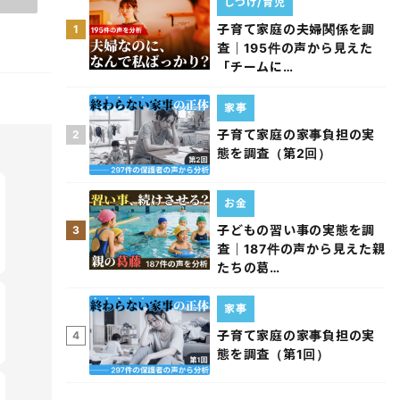
しつけ/育児
子育て家庭の夫婦関係を調
1
査｜195件の声から見えた
「チームに…
家事
子育て家庭の家事負担の実
2
態を調査（第2回）
お金
子どもの習い事の実態を調
3
査｜187件の声から見えた親
たちの葛…
家事
子育て家庭の家事負担の実
4
態を調査（第1回）