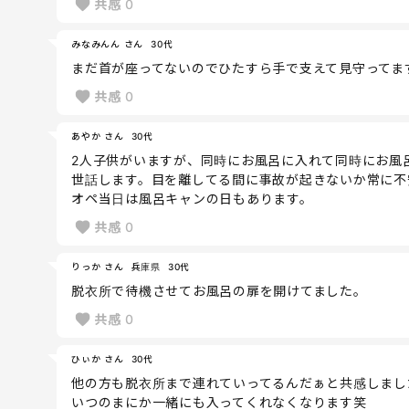
共感
0
みなみんん さん
30代
まだ首が座ってないのでひたすら手で支えて見守ってま
共感
0
あやか さん
30代
2人子供がいますが、同時にお風呂に入れて同時にお風
世話します。目を離してる間に事故が起きないか常に不
オペ当日は風呂キャンの日もあります。
共感
0
りっか さん
兵庫県
30代
脱衣所で待機させてお風呂の扉を開けてました。
共感
0
ひぃか さん
30代
他の方も脱衣所まで連れていってるんだぁと共感しまし
いつのまにか一緒にも入ってくれなくなります笑