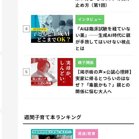
止め方（第1回）
インタビュー
『AIは臨床試験を経ていな
4
い薬』──生成AI時代に親
が手放してはいけない視点
とは
親子関係
【掲示板の声×公認心理師】
5
実家に帰るとつらいのはな
ぜ？「毒親かも？」親との
関係に悩む大人へ
週間子育て本ランキング
発達/発育