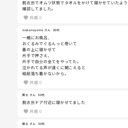
脱衣所でオムツ状態でタオルをかけて寝かせていたよう
確認してました。
共感
0
inakanoyome さん
30代
一緒にお風呂。
おくるみでぐるんっと巻いて
蓋の上に寝かせて
片手で押さえ、
片手で自分の全てをやってた。
泣かれてる声が遠くに聞こえると
結局落ち着かないから。
共感
0
匿名 さん
50代
脱衣所ドア付近に寝かせてました
共感
0
匿名 さん
30代