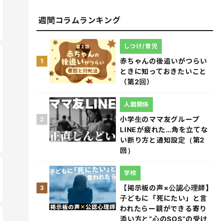
週間コラムランキング
しつけ/育児
赤ちゃんの後追いがつらい
1
ときに知っておきたいこと
（第2回）
人間関係
小学生のママ友グループ
2
LINEが疲れた…角を立てな
い断り方と通知設定（第2
回）
学校
【掲示板の声×公認心理師】
3
子どもに「死にたい」と言
われたらー親ができる寄り
添い方と“心のSOS”の受け