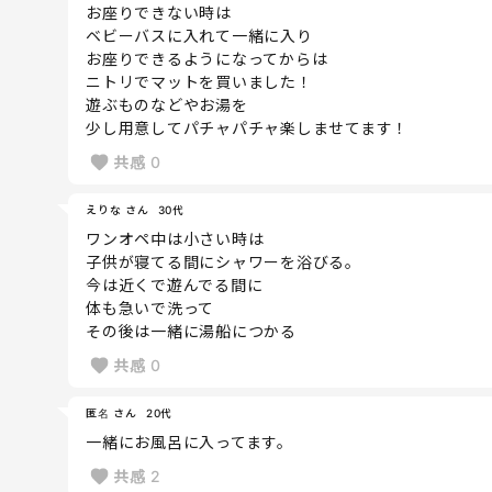
お座りできない時は
ベビーバスに入れて一緒に入り
お座りできるようになってからは
ニトリでマットを買いました！
遊ぶものなどやお湯を
少し用意してパチャパチャ楽しませてます！
共感
0
えりな さん
30代
ワンオペ中は小さい時は
子供が寝てる間にシャワーを浴びる。
今は近くで遊んでる間に
体も急いで洗って
その後は一緒に湯船につかる
共感
0
匿名 さん
20代
一緒にお風呂に入ってます。
共感
2