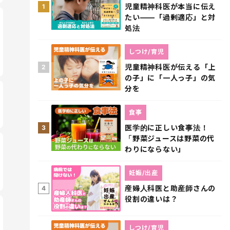
児童精神科医が本当に伝え
1
たい――「過剰適応」と対
処法
しつけ/育児
児童精神科医が伝える「上
2
の子」に「一人っ子」の気
分を
食事
医学的に正しい食事法！
3
「野菜ジュースは野菜の代
わりにならない」
妊娠/出産
産婦人科医と助産師さんの
4
役割の違いは？
しつけ/育児