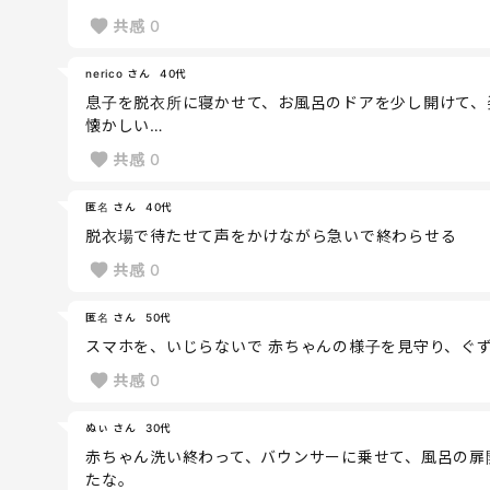
共感
0
nerico さん
40代
息子を脱衣所に寝かせて、お風呂のドアを少し開けて、
懐かしい…
共感
0
匿名 さん
40代
脱衣場で待たせて声をかけながら急いで終わらせる
共感
0
匿名 さん
50代
スマホを、いじらないで 赤ちゃんの様子を見守り、ぐ
共感
0
ぬぃ さん
30代
赤ちゃん洗い終わって、バウンサーに乗せて、風呂の扉
たな。