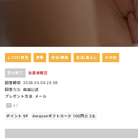
しつけ/育児
家事
安全/事故
生活/暮らし
その他
受付終了
当選者確定
回答締切
2026.05.09 23:59
回答方法
自由記述
プレゼント方法
メール
47
ポイント 5P
Amazonギフトカード 100円分 2名