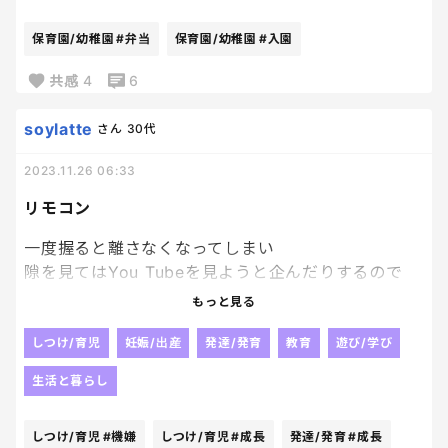
って書いてあったー
保育園/幼稚園
#弁当
保育園/幼稚園
#入園
添付の写真は普通のお弁当箱だったので、
そんなに気にしてなかったけど
共感
4
6
特殊なレンジでアルミ弁当しか温められないとのこ
と。
soylatte
さん
30代
もっと早く教えてよ〜！！
なんで添付写真アルミじゃないのよおおお。
2023.11.26 06:33
確認不足の私がいけないんだけど！
リモコン
一言連絡ほしかった。
ずっと冷たいお弁当だったなんて。
一度握ると離さなくなってしまい
壊れなかったら知らないまま。
隙を見てはYou Tubeを見ようと企んだりするので
ごめんよ、息子〜😭
最近はタイマーセットで
もっと見る
キラッキラの弁当箱買ってやるからなあ！！
時間を決めて見せるようにしました。
お約束が守れなかった次の日はテレビ禁止。
しつけ/育児
妊娠/出産
発達/発育
教育
遊び/学び
やりすぎなのかなあ、と思いつつ
生活と暮らし
お約束 がどういうものなのかを
わかってほしくて始めたら、
しつけ/育児
#機嫌
しつけ/育児
#成長
発達/発育
#成長
だんだん守れるようになってきました。