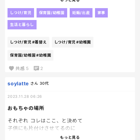
怒りたくないの。
だからね、お着替えとかお願いしたとき
しつけ/育児
保育園/幼稚園
妊娠/出産
家事
すぐやってくれる？
生活と暮らし
やらない意地悪しないでくれるかな？
仲良しこよしで
しつけ/育児
#着替え
しつけ/育児
#幼稚園
笑って幼稚園に行ってほしいの。
どうかな？？
保育園/幼稚園
#幼稚園
少なからず理解してくれたようで
共感
5
2
昨日より穏やかな朝でした😁
ちょっと動いてくれなかったとき、
soylatte
さん
30代
怒りたくないよ〜
と言ってみたら
2023.11.28 06:26
おもちゃの場所
あぶなかったね！ちょっといまイジワルだよね！
いっきますよー！
それぞれ コレはここ、と決めて
子供にも片付けさせてるのに
と。
旦那が全部ごっちゃで片づけてしまう。
もっと見る