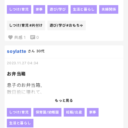
笑えました。
片付けてくれることは助かるし強く言いたくないけ
息子のほうが大人かも。笑
ど
しつけ/育児
家事
遊び/学び
生活と暮らし
夫婦関係
これが毎日続いて
決めた場所があるんだから
穏やかな朝になるといいけどなあ〜😂
やってくれるなら、しっかりやりきってほしいー。
しつけ/育児
#片付け
遊び/学び
#おもちゃ
たまに息子に 違うよ！！と手伝って怒られてるけど
間違ってない、と横で見る。笑
共感
1
0
soylatte
さん
30代
2023.11.27 04:34
お弁当箱
息子のお弁当箱。
数日前に壊れて、
買いに行かなきゃね、と息子に話したら
もっと見る
温めてもらえるお弁当にして って言われて
ん？どゆこと？って早速園に連絡。
しつけ/育児
保育園/幼稚園
妊娠/出産
家事
同時に入園のしおりを改めて見直したら
生活と暮らし
冬はアルミのお弁当箱を用意してください