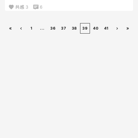
がしたいのに……
共感
3
6
こんな風に送り出した日は
ずーーーん。とした一日になる。
どれかを一つでいいからすんなり動いてくれよ😭
1
...
36
37
38
39
40
41