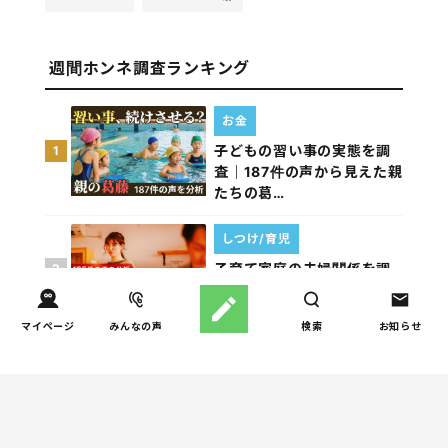
週間ホンネ調査ランキング
お金
子どもの習い事の実態を調
1
査｜187件の声から見えた親
たちの葛…
しつけ/育児
子育て家庭の夫婦関係を調
2
査｜195件の声から見えた
「チームに…
マイページ
みんなの声
検索
お知らせ
家事
子育て家庭の家事負担の実
3
態を調査（第1回）