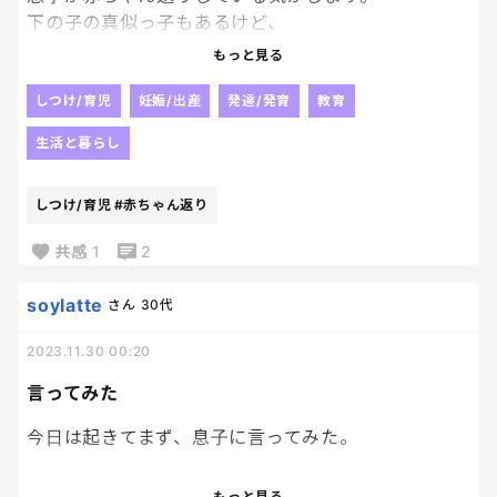
下の子の真似っ子もあるけど、
かまってアピールなのか
もっと見る
食べ方屋話し方、あれこれ赤ちゃんみたい。
これっていずれ直るんだろうけど
しつけ/育児
妊娠/出産
発達/発育
教育
付き合っていて良いものなのか、と考えてしまいます
生活と暮らし
🥲
しつけ/育児
#赤ちゃん返り
共感
1
2
soylatte
さん
30代
2023.11.30 00:20
言ってみた
今日は起きてまず、息子に言ってみた。
お母さんね、喧嘩したくないの。
もっと見る