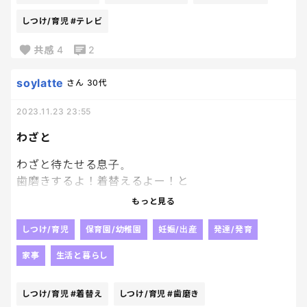
たまに不機嫌になっちゃうけど
しつけ/育児
#テレビ
少しずつ成長を感じる。
共感
4
2
soylatte
さん
30代
2023.11.23 23:55
わざと
わざと待たせる息子。
歯磨きするよ！着替えるよー！と
言っても、動かなかったり
もっと見る
たらったらと歩いたり
わざと待たせる。
しつけ/育児
保育園/幼稚園
妊娠/出産
発達/発育
また朝から怒鳴ってしまったあ、、
家事
生活と暮らし
笑顔で
行ってきます
しつけ/育児
#着替え
しつけ/育児
#歯磨き
行ってらっしゃい