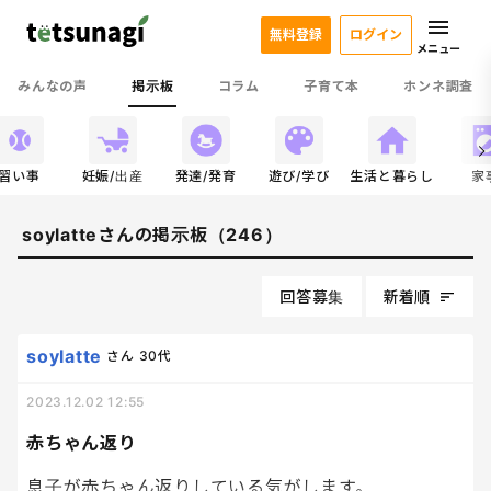
無料登録
ログイン
メニュー
みんなの声
掲示板
コラム
子育て本
ホンネ調査
習い事
妊娠/出産
発達/発育
遊び/学び
生活と暮らし
家
soylatteさんの掲示板（246）
回答募集
新着順
soylatte
さん
30代
2023.12.02 12:55
赤ちゃん返り
息子が赤ちゃん返りしている気がします。