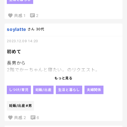
昨日と言い今日といい、どしたん！笑
普段と違う並びに
共感
1
2
娘はただただ じーーーーーーっと硬直。
その顔に旦那と大爆笑。
soylatte
さん
30代
でもお兄ちゃんが大好きだから
おやすみ、の時は2人でニコニコし合って即寝してま
2023.12.09 14:20
した😚
ちょっと寝相が心配だけど、
初めて
朝起きて あれ！？いない！！！ってなるのが
長男から
目に見えてるので
2階でかーちゃんと寝たい。のリクエスト。
このまま寝かそう。可愛いしね♪♪
きゅん！！！笑
日に日にお兄ちゃん業をこなしていくなあ☺️
もっと見る
下で妹ﾁｬﾝと3人で寝るのはどーお？？
と提案したけど
しつけ/育児
妊娠/出産
生活と暮らし
夫婦関係
ううん。やだ。2階で、かーちゃんと寝たいよ。
嬉しい！！！
妊娠/出産
#男
けど！！
初めて下の子を旦那に任せて2階へ。
共感
2
6
ドキドキして寝れるかわからん！！！笑笑