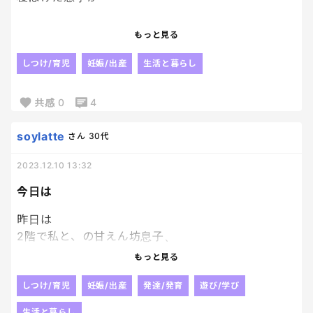
ココにうんちある。
もっと見る
と言ってまた寝ました。
しつけ/育児
妊娠/出産
生活と暮らし
なんの夢見てんのよー笑笑笑
共感
0
4
soylatte
さん
30代
2023.12.10 13:32
今日は
昨日は
2階で私と、の甘えん坊息子、
今日は
もっと見る
妹ﾁｬﾝと並んで寝たい！と。
いつも私を挟んで寝ているけど
しつけ/育児
妊娠/出産
発達/発育
遊び/学び
今日は 妹ﾁｬﾝとくっついて寝たいな！ と。
生活と暮らし