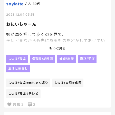
soylatte
さん
30代
2023.12.04 05:53
おにいちゃーん
妹が車を押して歩くのを見て、
テレビ見ながらも先にあるものをどかしてあげてい
る光景を見て涙ちょちょぎれ中🥺♡
もっと見る
赤ちゃん返りも垣間見えて
まだまだ、、と思っていたけど
しつけ/育児
保育園/幼稚園
妊娠/出産
遊び/学び
ちゃんと成長してるんだなあああ🥺
生活と暮らし
しつけ/育児
#赤ちゃん返り
しつけ/育児
#成長
しつけ/育児
#テレビ
共感
2
2