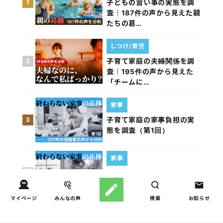
子どもの習い事の実態を調
1
査｜187件の声から見えた親
たちの葛…
しつけ/育児
子育て家庭の夫婦関係を調
2
査｜195件の声から見えた
「チームに…
家事
子育て家庭の家事負担の実
3
態を調査（第1回）
家事
子育て家庭の家事負担の実
4
態を調査（第2回）
マイページ
みんなの声
検索
お知らせ