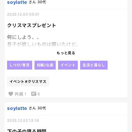
soylatte
さん
30代
2023.12.03 05:51
クリスマスプレゼント
何にしよう、、
息子が欲しいものは聞いたけど、
えー。って物だったから
もっと見る
とりあえず もう一度考えよう ってところまでは
誘導できた。笑笑
しつけ/育児
妊娠/出産
イベント
生活と暮らし
何に導くか………笑
イベント
#クリスマス
共感
1
6
soylatte
さん
30代
2023.12.02 13:10
下の子の寝る時間