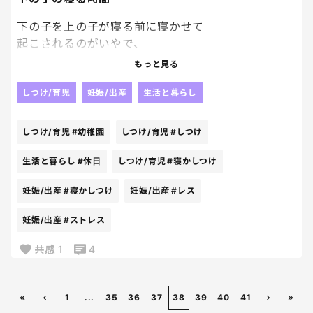
下の子を上の子が寝る前に寝かせて
起こされるのがいやで、
休日の下の子の寝る時間が遅くなる。
もっと見る
平日は幼稚園に疲れてすぐ上の子も寝るので早いけ
ど、 休日はお昼寝なんてしてしまえば全然寝ないの
しつけ/育児
妊娠/出産
生活と暮らし
で、必然的に下の子も夜ふかし。
こんな夜ふかしだめなんだろうなーとか思いつつ、
しつけ/育児
#幼稚園
しつけ/育児
#しつけ
寝かせて起こされる地獄が辛くて
寝かしつけに行けない。
生活と暮らし
#休日
しつけ/育児
#寝かしつけ
寝かしつけてる時間って地味にすんごいストレス。
妊娠/出産
#寝かしつけ
妊娠/出産
#レス
みなさんはどう対処していましたか🥺？
妊娠/出産
#ストレス
共感
1
4
1
...
35
36
37
38
39
40
41