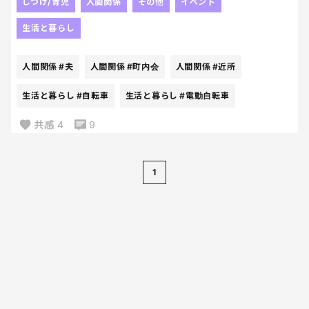
そう私に言ったときの表情もどこか、おちょくった
しつけ/育児
人間関係
その他
イベント
でももう年中。
感ありましたし、どうせ断るだろ女だし、どこか男
生活と暮らし
でもまだ年中。
尊女卑的な匂いがしました。
人間関係
#夫
人間関係
#町内会
人間関係
#近所
この「もう」と「まだ」がずっと頭の中で戦ってる
きっと冗談半分で言ったんですよね？
よ〜！！！！
念のため聞きます。
生活と暮らし
#自転車
生活と暮らし
#電動自転車
本当に大丈夫ですか？
で、悩みすぎて結局まだ買えてない。笑
共感
4
9
いつも2人合わせて30キロを優に超える小１と4才児
を”両の手”で抱えて町内会を電光石火のごとく走り回
り、時には、重量30キロに届こうかという電動自転
1
車も”持ち上げている”私に「餅」をつかせると
は・・・さらに伝えますと子どもたちの前では本能
的にどえらい力を発揮する私ですよ。
一度、餅つき会場に姿を現し杵を掴もうものなら、
それを振り下ろすと同時に臼は真っ二つに割れ、そ
の衝撃で杵は握りつぶされ・・・