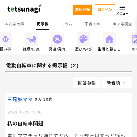
無料登録
ログイン
メニュー
みんなの声
掲示板
コラム
子育て本
ホンネ調査
習い事
妊娠/出産
発達/発育
遊び/学び
生活と暮らし
家
電動自転車に関する掲示板（2）
回答募集
新着順
三兄妹ママ
さん
30代
2026.05.29 15:38
私の自転車問題
電動ママチャリ壊れてから、もう数ヶ月ずっと悩ん