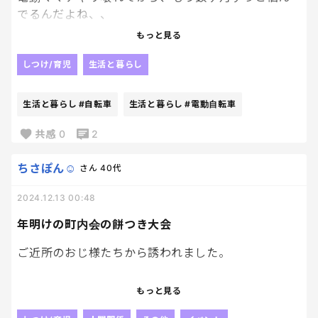
でるんだよね、、
次どうするかって。
もっと見る
末っ子はまだ年中さん。
しつけ/育児
生活と暮らし
だから完全に1人で移動は無理。
生活と暮らし
#自転車
生活と暮らし
#電動自転車
でも、もうそろそろ自転車の練習も始める年齢では
あるしなぁ。
共感
0
2
またチャイルドシート付きの電動自転車買うべきな
ちさぽん☺︎
さん
40代
のか。
2024.12.13 00:48
それとも「あと少し」を考えて普通の自転車にする
べきなのか。
年明けの町内会の餅つき大会
しかも電動って高い！！
ご近所のおじ様たちから誘われました。
「数年しか乗らないかも」で買うには勇気いるし、
「餅をついてください」と。
もっと見る
でも結局毎日の送迎とか考えると、あると絶対ラク。