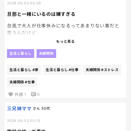
2026.06.03 02:36
旦那と一緒にいるのは嫌すぎる
台風で大人が仕事休みになるってあまりない事だと
思うんだけど
自営業の旦那は休みになるのだ。
もっと見る
生活と暮らし
夫婦関係
という事で、私の住む地域は台風といってもそんなに
雨風酷くないけど仕事を休んだ旦那が家にいる。
生活と暮らし
#家
生活と暮らし
#仕事
夫婦関係
#ストレス
まじで、ストレス。やばい。
夫婦関係
#仕事
共感
1
6
お前は仕事いけ。
三兄妹ママ
さん
30代
どんなに雨風ひどくても
お前は仕事いけ。
2026.06.03 02:13