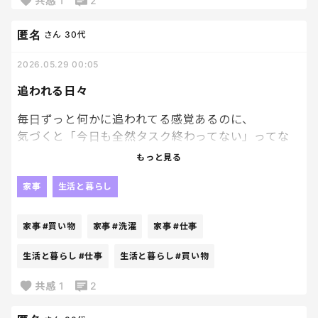
共感
1
2
ね。
匿名
さん
30代
逆に、自分ばっかり回してる感じになると、
ちょっとした一言にもイラッとしちゃうし。
2026.05.29 00:05
追われる日々
夫婦って長くなるほど、
思いやりの積み重ねが大事なんだろうなって最近すご
毎日ずっと何かに追われてる感覚あるのに、
く思うようになった。
気づくと「今日も全然タスク終わってない」ってな
る。
もっと見る
やることは頭の中にずっとある。
家事
生活と暮らし
洗濯、連絡、提出物、買い物、片付け、仕事のこ
と。
家事
#買い物
家事
#洗濯
家事
#仕事
でも途中で呼ばれたり、別のこと発生したりして、
生活と暮らし
#仕事
生活と暮らし
#買い物
1個終わる頃には3個増えてるよ〜😮‍💨
共感
1
2
ずっと動いてるのに達成感がないの、地味につらい