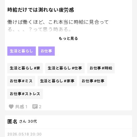
べろっべろになって、
時給だけでは測れない疲労感
別に誰の世話する必要もなく、寝られる。
働けば働くほど、これ本当に時給に見合って
お仕事「は」お疲れ様。
る、、、？って思う時ある。
もっと見る
でも飲み会は
体力も使う。
う ざ い。
気も使う。
生活と暮らし
お仕事
ミスしないよう神経も使う。
さて、歯磨きさせなきゃね～🦷
生活と暮らし
#家
生活と暮らし
#仕事
お仕事
#時給
仕返しとなるは････
でも帰宅後は普通に家事育児スタート。
ママラブ‼‼にさせてやるしかねぇっっ笑
お仕事
#ミス
生活と暮らし
#家事
お仕事
#仕事
仕事が終わっても、全然終わってない。
お仕事
#ストレス
ストレス、、
共感
1
2
匿名
さん
30代
2026.05.18 20:30