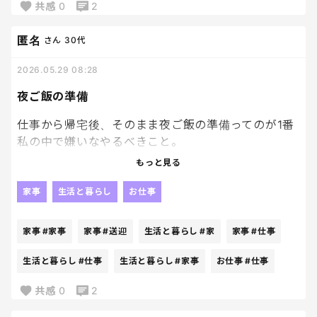
共感
0
2
「今日はそんな気分じゃなかった」
匿名
さん
30代
と言われるのだ😑
2026.05.29 08:28
いや、さっき何でもいいって言ったじゃない！
夜ご飯の準備
こっちは朝から仕事や家事をしながら献立を考えてる
仕事から帰宅後、そのまま夜ご飯の準備ってのが1番
んだぞ！？
私の中で嫌いなやるべきこと。
もっと見る
つかれたー！！！って座りたい。
けど、子供達の習い事の送迎もあるためこの時間に
家事
生活と暮らし
お仕事
夜ご飯作らないと後でバタバタな事は百も承知。
家事
#家事
家事
#送迎
生活と暮らし
#家
家事
#仕事
ただ、面倒すぎて本当に嫌いな家事の一つ。
生活と暮らし
#仕事
生活と暮らし
#家事
お仕事
#仕事
母はなぜ一日中こんなにも働かなきゃ行けないの
共感
0
2
だ、、、