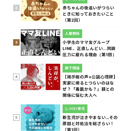
赤ちゃんの後追いがつらい
2
ときに知っておきたいこと
（第2回）
人間関係
小学生のママ友グループ
3
LINE、正直しんどい...同調
圧力に疲れる理由（第1回）
親子関係
【掲示板の声×公認心理師】
4
実家に帰るとつらいのはな
ぜ？「毒親かも？」親との
関係に悩む大人へ
しつけ/育児
新生児が泣きやまない…その
5
原因と対処法を総ざらい！
（第1回）