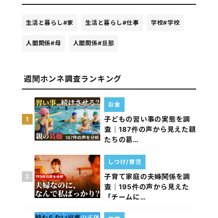
生活と暮らし
#家
生活と暮らし
#仕事
学校
#学校
人間関係
#母
人間関係
#旦那
週間ホンネ調査ランキング
お金
子どもの習い事の実態を調
1
査｜187件の声から見えた親
たちの葛…
しつけ/育児
子育て家庭の夫婦関係を調
2
査｜195件の声から見えた
「チームに…