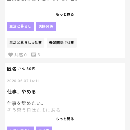
大変そうに見えるかもしれない。
もっと見る
でも実は少しだけ気楽。
生活と暮らし
夫婦関係
ご飯も簡単でいい。
生活と暮らし
#仕事
夫婦関係
#仕事
時間も自由。
共感
0
6
子どもたちと好きなテレビを見てゴロゴロ。
匿名
さん
30代
2026.06.07 14:11
たまにはこういう日も悪くない。
仕事、やめる
もちろん帰ってきたら帰ってきたで安心するんだけど
ね😂
仕事を辞めたい。
そう思う日はたまにある。
もっと見る
でも大体は一晩寝ると少し落ち着いて、またいつも