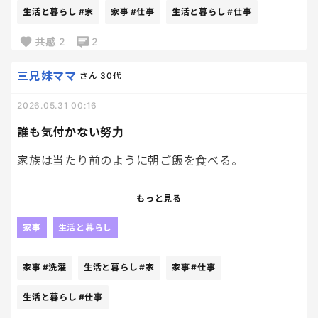
家中に落ちてる持ち主不明の物たち。
生活と暮らし
#家
家事
#仕事
生活と暮らし
#仕事
そしてなぜか最終的に私の仕事になる。
共感
2
2
三兄妹ママ
さん
30代
2026.05.31 00:16
誰も気付かない努力
家族は当たり前のように朝ご飯を食べる。
当たり前のように制服を着る。
もっと見る
当たり前のように学校や仕事へ行く。
家事
生活と暮らし
でもその裏では、洗濯したり、準備したり、補充した
家事
#洗濯
生活と暮らし
#家
家事
#仕事
り、、、？
生活と暮らし
#仕事
見えないところでたっくさんのことが動いているの