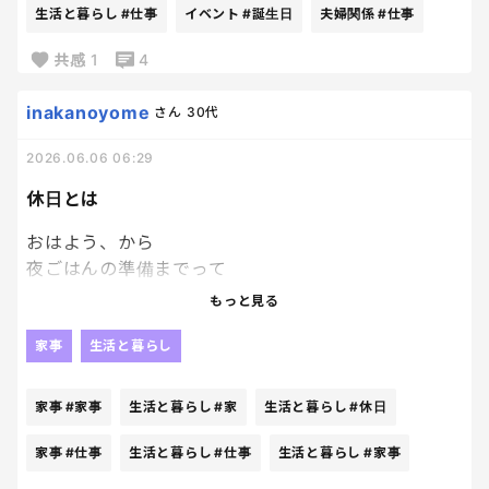
子供たちに好きなように絵をかいたり
生活と暮らし
#仕事
イベント
#誕生日
夫婦関係
#仕事
色を塗ったりさせたもの🖍♪
共感
1
4
上の子は字をかけるからメッセージも書いてた。
娘は私が少しお手伝い。
inakanoyome
さん
30代
仕事には履いて行けないから
明日履いてもらえるように
2026.06.06 06:29
フライングプレゼントする予定🎁
長男、センスある。
休日とは
私も欲しい。笑
おはよう、から
夜ごはんの準備までって
来年は末子も何かできるかな～♪
だいたい8-9時間あるはずだけど
もっと見る
本当に60分の1時間が8回あった？笑
さっきおはようしたよね？
家事
生活と暮らし
え、もうこんな時間。って一度思ったら
家事
#家事
生活と暮らし
#家
生活と暮らし
#休日
一気に気分落ちちゃって
動きたくなくなる～😂
家事
#仕事
生活と暮らし
#仕事
生活と暮らし
#家事
まだこんな時間！ってポジティブに切り替えられれば