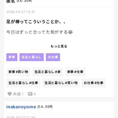
匿名
さん
30代
よね
2026.05.27 13:51
ToDoリストって、減るより増える方が早くない？私
だけ？笑
足が棒ってこういうことか、、
今日はずっと立ってた気がする😂
仕事して、
もっと見る
家のことして、
買い物行って、
家事
生活と暮らし
お仕事
気づけば座る暇ほぼなーーし。
家事
#買い物
生活と暮らし
#家
家事
#仕事
夜になる頃には、
足がもう「本日は終了です」って言ってる。笑
生活と暮らし
#仕事
生活と暮らし
#買い物
お仕事
#仕事
共感
1
4
湿布貼るか迷いながら、
とりあえずソファ座ったら最後。
inakanoyome
さん
30代
立ち上がる気力なくなる😂
2026.05.27 11:38