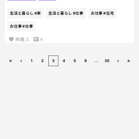
「家で仕事できたらなぁ」ってめちゃくちゃ思う。
生活と暮らし
#家
生活と暮らし
#仕事
お仕事
#在宅
もちろん在宅は在宅で大変なんだろうけど、家にいな
がら働けるってやっぱり大きいよね
お仕事
#仕事
共感
3
4
特に子どもの予定とか急な体調不良考えると、家に
いる安心感ってかなりあるし。
1
2
3
4
5
6
...
35
やっぱ、在宅ワークよなー