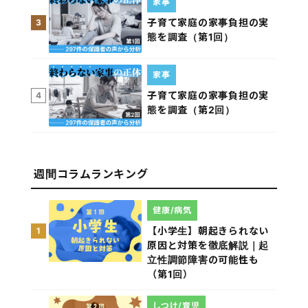
家事
子育て家庭の家事負担の実
3
態を調査（第1回）
家事
子育て家庭の家事負担の実
4
態を調査（第2回）
週間コラムランキング
健康/病気
【小学生】朝起きられない
1
原因と対策を徹底解説｜起
立性調節障害の可能性も
（第1回）
しつけ/育児