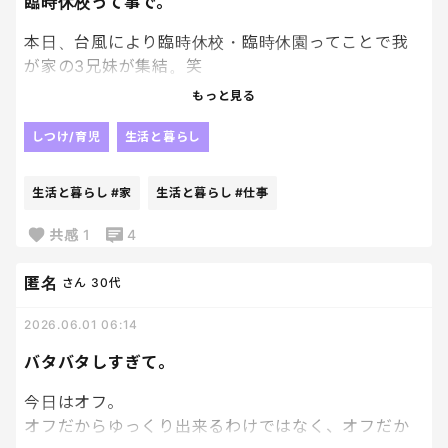
雪がふろーが、槍がふろーが
臨時休校って事で。
お前は仕事いけ。
本日、台風により臨時休校・臨時休園ってことで我
が家の3兄妹が集結。笑
もっと見る
私も仕事休みにした😮‍💨
しつけ/育児
生活と暮らし
休校だから、もちろん課題があるわけだけど
その課題が多い〜！だの
生活と暮らし
#家
生活と暮らし
#仕事
学校行ってる方がましだった〜！だの
共感
1
4
文句たらたら😮‍💨
匿名
さん
30代
2026.06.01 06:14
これがストレスなんだよね〜
バタバタしすぎて。
今日はオフ。
オフだからゆっくり出来るわけではなく、オフだか