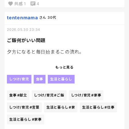
共感
1
4
よ。
tentenmama
さん
30代
決して目立たないけれど、家の中を回しているのは
こういう小さな作業だよね😑
2026.05.30 23:34
ご飯何がいい問題
夕方になると毎日始まるこの流れ。
「今日のご飯何がいい？」
もっと見る
まぁ、返ってくる答えはだいたい同じ。
しつけ/育児
食事
生活と暮らし
「何でもいい」
食事
#献立
しつけ/育児
#ご飯
しつけ/育児
#家事
その言葉を信じて作るじゃない？？
しつけ/育児
#言葉
生活と暮らし
#家
生活と暮らし
#仕事
生活と暮らし
#家事
そーすると今度は、