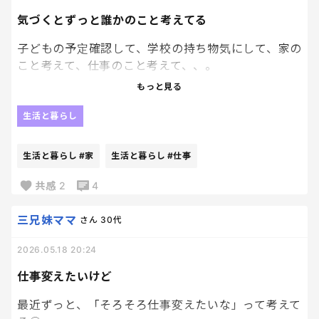
気づくとずっと誰かのこと考えてる
子どもの予定確認して、学校の持ち物気にして、家の
こと考えて、仕事のこと考えて、、。
なんか常に頭の中フル回転。
もっと見る
ボーッとしたいのに、「あ、あれやらなきゃ」が
生活と暮らし
次々出てくる。
生活と暮らし
#家
生活と暮らし
#仕事
私、最近いつぼーっとしたっけ？笑
共感
2
4
三兄妹ママ
さん
30代
2026.05.18 20:24
仕事変えたいけど
最近ずっと、「そろそろ仕事変えたいな」って考えて