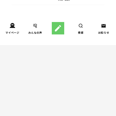
週間子育て本ランキング
マイページ
みんなの声
検索
お知らせ
しつけ/育児
児童精神科医が伝える「お
1
父さんは、お母さんの母性
を発揮するためのサポート
役」
発達/発育
児童精神科医が本当に伝え
2
たい――「過剰適応」と対
処法
妊娠/出産
産婦人科医と助産師さんの
3
役割の違いは？