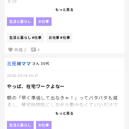
る🥲
でも実際に辞めるってなると、店長に言い出しにく
もっと見る
い、、
生活と暮らし
お仕事
お世話になってるし、人足りてないのもわかるし、
「今辞められると困るよな」とか考え始めると、な
生活と暮らし
#仕事
お仕事
#仕事
かなか言えない🥹
共感
2
4
でも、毎日しんどいって思いながら働くのも違う気
がして、ずっとモヤモヤしてるよ〜
三兄妹ママ
さん
30代
2026.05.18 20:21
辞めるって、伝えるまでが一番しんどいのかもしれな
いね
やっぱ、在宅ワークよなー
朝の「早く準備して出なきゃ！」ってバタバタも減
るし、帰宅時間気にしながら動かなくていいだけで
もかなりラクそう。
もっと見る
天気悪い日とか、疲れてる日とか、
生活と暮らし
お仕事