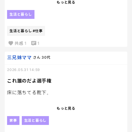
ら仕事だと出来ない事を全て消化する為に朝から予
もっと見る
定つめつめ。
生活と暮らし
しかも一つの予定じゃなく
複数をちょこちょこ入れてるから忙しさ倍増😇
生活と暮らし
#仕事
やっとソファーでゆっくりタイム
共感
1
1
はあーー疲れたーーーーー
三兄妹ママ
さん
30代
2026.05.31 14:59
これ誰のだよ選手権
床に落ちてる靴下。
ソファの上の服。
もっと見る
テーブルの上の水筒。
家事
生活と暮らし