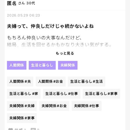
匿名
さん
30代
2026.05.29 06:23
夫婦って、仲良しだけじゃ続かないよね
もちろん仲良いの大事なんだけど、
結局、生活を回せるかもかなり大きい気がする。
もっと見る
子どもの予定、家事、仕事、お金、体調。
毎日やること多すぎて、恋愛感情だけでは乗り切れ
人間関係
生活と暮らし
夫婦関係
ない日もある。
人間関係
#夫
人間関係
#お金
生活と暮らし
#生活
だからこそ、
生活と暮らし
#家
生活と暮らし
#仕事
生活と暮らし
#家事
ゴミ出ししてくれた
夫婦関係
#夫婦
夫婦関係
#お金
夫婦関係
#仕事
子ども見ててくれた
コンビニ寄ってきてくれた
夫婦関係
#家事
みたいな小さいことで「助かったー」ってなるよ