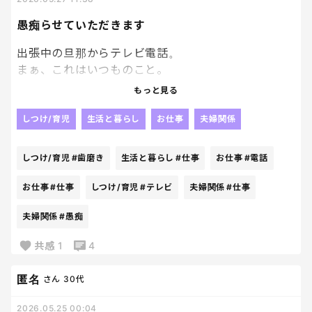
愚痴らせていただきます
出張中の旦那からテレビ電話。
まぁ、これはいつものこと。
こっちからかけることもあるんだけど、
もっと見る
今日はとーーーんでもなく酔っぱらって
べろっべろ。
しつけ/育児
生活と暮らし
お仕事
夫婦関係
ご接待中で、いつもお世話になってる人を
ご紹介いただいたわけだけど、
しつけ/育児
#歯磨き
生活と暮らし
#仕事
お仕事
#電話
こっち、すっぴん。
で、夕飯食べ終わって一息ついてた時。
お仕事
#仕事
しつけ/育児
#テレビ
夫婦関係
#仕事
出なきゃよかった～
夫婦関係
#愚痴
ほらね、飲み会って
共感
1
4
仕事とは思えんよね。
食べたいもの食べて、
匿名
さん
30代
しかも座ってりゃ出てきて、
酒飲んで
2026.05.25 00:04