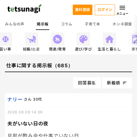
無料登録
ログイン
メニュー
みんなの声
掲示板
コラム
子育て本
ホンネ調査
習い事
妊娠/出産
発達/発育
遊び/学び
生活と暮らし
家
仕事に関する掲示板（685）
回答募集
新着順
ナリー
さん
30代
2026.06.09 14:39
夫がいない日の夜
旦那が飲み会や仕事でいない日。