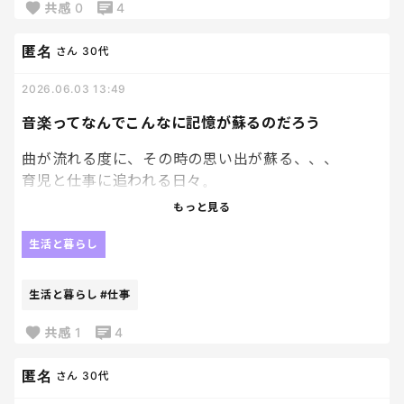
共感
0
4
良いんだろうけど、
休日は特にできない。
匿名
さん
30代
あ、休日じゃないか。
ミキティも言ってたよね。
2026.06.03 13:49
作り置きのために2時間キッチンに立ってたら
それはもう休日じゃないって。
音楽ってなんでこんなに記憶が蘇るのだろう
その通りなんだよ！
曲が流れる度に、その時の思い出が蘇る、、、
ほんとに！その通りなの‼‼‼笑
育児と仕事に追われる日々。
キッチンに立つ＝仕事。
おしゃれもそこそこに。
家事という仕事が始まってんだよ～～～～
もっと見る
私の人生って一体、、？
って思うこともしばしば。
生活と暮らし
あの頃の綺麗な思い出を思い出しては、心臓がぎゅ
生活と暮らし
#仕事
っとなる🥹
共感
1
4
匿名
さん
30代