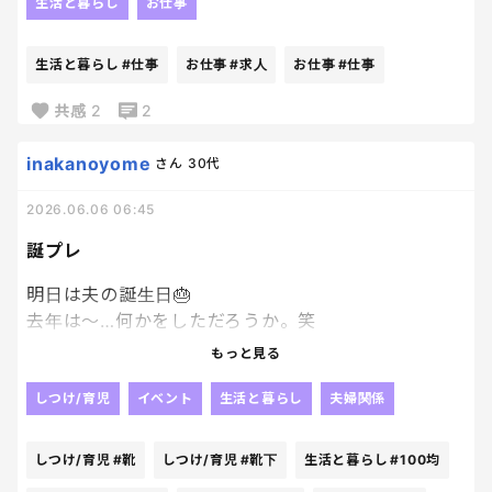
の毎日が始まる。
生活と暮らし
お仕事
だけど今回の「辞めたい」は、ちょっと違う。
生活と暮らし
#仕事
お仕事
#求人
お仕事
#仕事
朝起きても辞めたいのだ。
仕事中も辞めたい。
共感
2
2
休みの日も辞めたい。
気付くと求人を見ているのです、、、。
inakanoyome
さん
30代
2026.06.06 06:45
まだ辞めると決めたわけじゃないし、次の仕事が決
まっているわけでもない。
誕プレ
でも、自分の中で何かが限界に近づいているのは分
明日は夫の誕生日🎂
かる。
去年は～…何かをしただろうか。笑
続けるのも勇気。
覚えてない‼笑
もっと見る
辞めるのも勇気。
今年は、子供たちと一緒に用意。
しつけ/育児
イベント
生活と暮らし
夫婦関係
大人になると、どちらを選んでも簡単じゃないよね
世界に一つだけの靴下をプレゼント🧦
ぇ。
と大袈裟に言ったけど、
しつけ/育児
#靴
しつけ/育児
#靴下
生活と暮らし
#100均
100均で買ってきた無地の靴下に