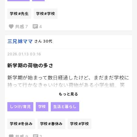
うーん 担任の先生に相談するまでもないのかな…な
学校
#先生
学校
#学校
んだかなぁとモヤモヤ。
共感
7
4
三兄妹ママ
さん
30代
2026.01.13 03:16
新学期の荷物の多さ
新学期が始まって数日経過したけど、まだまだ学校に
持って行かなきゃいけない荷物がある小学生組。笑
もっと見る
でもさ、持って行ったところでまたすぐ春休みなん
だよねー
しつけ/育児
学校
生活と暮らし
もう、冬休みの段階で1回持ち帰るのなくていいじゃ
学校
#冬休み
学校
#春休み
学校
#学校
んって思っちゃう。
共感
9
2