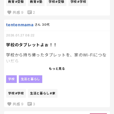
車に乗って塾に行き…帰ってきたら夕飯食べてすぐお
教育
#受験
教育
#塾
学校
#受験
学校
#学校
で、一方での話。
風呂入って、もう寝なきゃいけない時間で。
小学生のLINEトラブル、SNSでいじめとか「またか
共感
9
2
よ」って思うくらい、出てくるわけで。
たまに友達と遊んだりはしているけど、もっと遊び
たいんじゃないかなぁとか…
tentenmama
さん
30代
内容を見ると、LINEのグループ外し、既読無視、ス
2026.01.27 08:22
クショの拡散とか、昭和のいじめよりも陰湿だし、
息子が決めた受験、何度も続けるか意思確認してい
何が起きてるのか親が把握しにくいのが一番厄介。
るけど、何度もぶつかっているけど、なぜか辞めな
学校のタブレットよぉ！！
い。
じゃあ、持たせないか？ってなると、今度は情報共有
学校から持ち帰ったタブレットを、家のWi-Fiにつな
から外れる、遊ぶの約束が来ない、クラスの空気が
将来の選択肢が広がるかなと思って応援はしている
いだら
読めないとか、別の「孤立」っていう精神的ダメー
けど、結局、親も伴走しなきゃいけないし、なかな
「このサイトは禁止されています」
もっと見る
ジがあるような気もするし。
か親もメンタル強くないと、やられる。
「セキュリティが、、」って出て、結局なにも見られ
ないのだが、、、？
学校
生活と暮らし
悩ましいよね。
なぜ受験するのか、なぜこの学校に行きたいのか、
結局、クラスや学校の方針、スマホに対する親の温
来週から小6のカリキュラムが始まるし、改めてもう
調べ学習って何、、？
学校
#学校
生活と暮らし
#家
度差が一番の地雷ポイントな気がしてる。
一度息子と話してみようかな。
親のスマホで調べて、口で説明するのが最終形態なん
ですが？笑
共感
9
3
全然まとまってないけど、