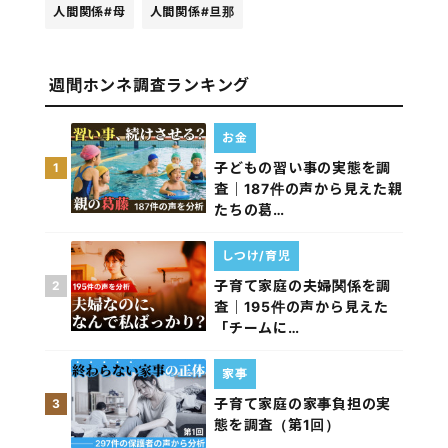
人間関係
#母
人間関係
#旦那
週間ホンネ調査ランキング
お金
子どもの習い事の実態を調
1
査｜187件の声から見えた親
たちの葛…
しつけ/育児
子育て家庭の夫婦関係を調
2
査｜195件の声から見えた
「チームに…
家事
子育て家庭の家事負担の実
3
態を調査（第1回）