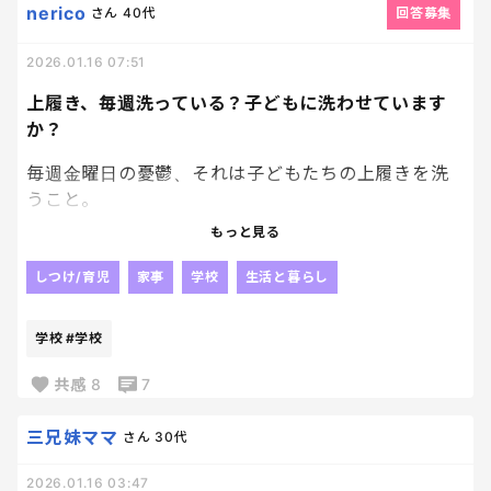
子どもにスマホを持たせる準備とか、親の覚悟と
これ、うちだけじゃないよね？
nerico
さん
40代
回答募集
か、未来の自分にできる気がしない。
2026.01.16 07:51
頭、悩ませる。
上履き、毎週洗っている？子どもに洗わせています
か？
糸電話一つで楽しんでた幼少期、ちょっと本気で懐
かしいわ。
毎週金曜日の憂鬱、それは子どもたちの上履きを洗
うこと。
もっと見る
最初はそれぞれに洗わせていたけど、塾だったり、ち
ゃんと洗えてなかったりで、今また私が洗ってしまっ
しつけ/育児
家事
学校
生活と暮らし
ている…
学校
#学校
皆さんは上履き、誰が洗っていますか？
また、毎週洗っていますか？
共感
8
7
それにしても、5日間学校の中で履いただけの上履
三兄妹ママ
さん
30代
き、なんで毎週毎週こんなに汚いの！？？？
2026.01.16 03:47
真っ黒やんけ！！！！