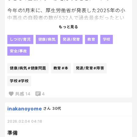
家での関わり方が、もしかして間違ってる？
今年の1月末に、厚生労働省が発表した2025年の小
私、ちゃんと育てられてる？
中高生の自殺者の数が532人で過去最多だったとい
うこと。
もっと見る
トラブルの内容よりも、自分の親としての評価が気
その理由が、「学校問題」が一番多くて、次に「健
になってしまう瞬間あるよ。
康問題」その次が「家庭問題」となってた。
しつけ/育児
健康/病気
発達/発育
教育
学校
健康問題って、うつとか、精神的なものだと思うんだ
本当はわかってる。
安全/事故
けど。
こういう子どもの心の状態が悪くなって、うつとかの
子どもは、友達とぶつかりながら学ぶってこと。
健康/病気
#健康問題
教育
#本
発達/発育
#障害
精神疾患、精神症状がでたり、チックとか起立性調
ずっと平和な関係なんてないってこと。
節障害とか、めまいとか、胃痛吐き気とか、自律神
学校
#学校
経の乱れの影響でいろんな症状が体に出ちゃってる
でも、わかってるのと、平気でいられるのは、別なん
子、
共感
14
4
だよね。
自分の周りでも多くなった気がする。
自分が子どもの頃は、こんな情報を聞くこともほぼ
inakanoyome
さん
30代
守ってあげたい。
なかった気がするんだけど、今の時代は...子どもが病
でも、守りすぎたら奪ってしまう。
んじゃうことが多くなった。
2026.02.04 04:18
本当に、どうしたもんかと、これはすごい大きな社
口を出したい。
準備
会的な課題だなと改めて感じる今日この頃です。