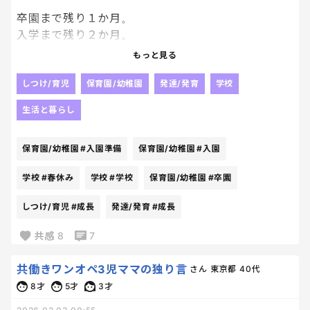
でも、出しすぎたら自分で立つ力を奪う。
卒園まで残り１か月。
入学まで残り２か月。
もしかしたら、子どものトラブルというより「私
あっという間だ～
が、子どもの世界に入れなくなってきた寂しさ」な
もっと見る
ついでに春休み････長いなあ。笑
のかもしれないな。
しつけ/育児
保育園/幼稚園
発達/発育
学校
入学にむけた準備の一つとして、
頭の中がクルクルしてまとまんないけど、とにかく悩
生活と暮らし
小学校から貰った資料のなかで
ましい。
息子にも読んでおいてほしいところ
保育園/幼稚園
#入園準備
保育園/幼稚園
#入園
全部まとめて書き出しておいた。
悩ましい。
いつでも繰り返し読んで
学校
#春休み
学校
#学校
保育園/幼稚園
#卒園
イメージしてみてほしくて。
イメージの中でも
しつけ/育児
#成長
発達/発育
#成長
実際始まってからでも、
わからないことや困ったことがあれば
共感
8
7
相談することをお約束に。
読んだ息子がぽつり、
共働きワンオペ3児ママの独り言
さん
東京都
40代
ありがとうって言ってくれてて
8才
5才
3才
そのありがとうにとても成長を感じたし