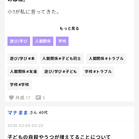
小1が私に言ってきた。
「今日、学校で●●ちゃんに嫌いって言われた」っ
もっと見る
て。
遊び/学び
人間関係
学校
本人は私に伝えた後、どこ吹く風でテレビ見て笑っ
ていたけど、
遊び/学び
#本
人間関係
#子ども同士
人間関係
#トラブル
私はかなりざわついてる。
人間関係
#友達
遊び/学び
#子ども
学校
#トラブル
あのとき、私は何て返せばよかった？
学校
#学校
「気にしなくていいよ」でよかった？
共感
17
3
それとも、ちゃんと話を聞くべきだった？
マナまま
さん
40代
小学生の友達トラブルって、子ども同士の話のはずな
のに、なぜか親のメンタルもえぐってくるよね。
2026.02.09 00:23
子どもの自殺やうつが増えてることについて
うちの子、浮いてないかな。