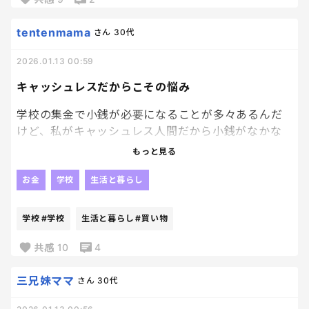
持ち運びする子供達も、重いし大変だしね
tentenmama
さん
30代
2026.01.13 00:59
キャッシュレスだからこその悩み
学校の集金で小銭が必要になることが多々あるんだ
けど、私がキャッシュレス人間だから小銭がなかな
か集まらない！！！
もっと見る
集金のために、わざわざ現金で買い物して両替して
お金
学校
生活と暮らし
っていうのがめんどすぎて、、
学校
#学校
生活と暮らし
#買い物
集金もキャッシュレスにならんかな、、、
共感
10
4
三兄妹ママ
さん
30代