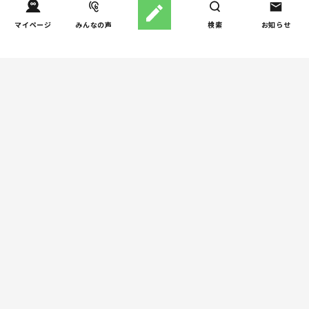
マイページ
みんなの声
検索
お知らせ
週間子育て本ランキング
しつけ/育児
児童精神科医が伝える「お
1
父さんは、お母さんの母性
を発揮するためのサポート
役」
発達/発育
児童精神科医が本当に伝え
2
たい――「過剰適応」と対
処法
妊娠/出産
産婦人科医と助産師さんの
3
役割の違いは？