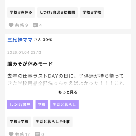
って思ったけど、結局始業式とか、午前保育とかで何
だかんだ帰ってくるの早くて逆にバタつくんですよ
学校
#春休み
しつけ/育児
#幼稚園
学校
#学校
ね〜
この期間、早く落ち着いてほしいけど、、
共感
9
4
落ち着いたらまた、春休みが来る😇
大体、6月ごろまでは落ち着かないですかね😇
三兄妹ママ
さん
30代
2026.01.04 23:13
脳みそが休みモード
去年の仕事ラストDAYの日に、子供達が持ち帰って
きた学校用品全部洗っちゃえばよかった！！！これ
後悔、、、
もっと見る
脳みそがまた、通常モードだったら動けんのよ！
むしろ、早く終わらせよう！！って気持ちはのよ。
しつけ/育児
学校
生活と暮らし
だけどね、休みモードに突入してしまうとまっっっ
学校
#学校
生活と暮らし
#仕事
たくやりたくなくなるからね。笑
やらなくなるの。私の場合。笑
共感
17
0