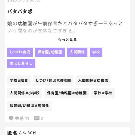
2026.01.13 00:56
バタバタ感
娘の幼稚園が午前保育だとバタバタすぎ一日あっと
いう間なのが勿体なさすぎる。
ちなみに、小学校もまだ給食始まってないから困るん
もっと見る
だわこれが🥹🥹🥹
しつけ/育児
保育園/幼稚園
人間関係
学校
私の住む地域は、給食費無償化ではないわけで。
生活と暮らし
給食費しっかり払ってるんだから、早く給食始めて
くれよ！！！って感じですわ😇😇
学校
#給食
しつけ/育児
#幼稚園
人間関係
#幼稚園
人間関係
#小学校
保育園/幼稚園
#幼稚園
学校
#学校
保育園/幼稚園
#無償化
共感
11
2
匿名
さん
30代