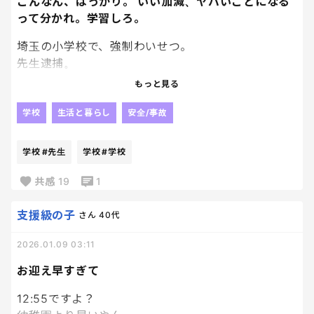
こんなん、ばっかり。 いい加減、ヤバいことになる
って分かれ。学習しろ。
埼玉の小学校で、強制わいせつ。
先生逮捕。
もっと見る
「魔が差して触った」
「詳しくは覚えていません」
学校
生活と暮らし
安全/事故
バカなの？
学校
#先生
学校
#学校
触った時点でアウトだろーが。
共感
19
1
この手の言葉、何度聞けばいいの？
支援級の子
さん
40代
2026.01.09 03:11
大人が、
子どもに、
お迎え早すぎて
手、出すな。
12:55ですよ？