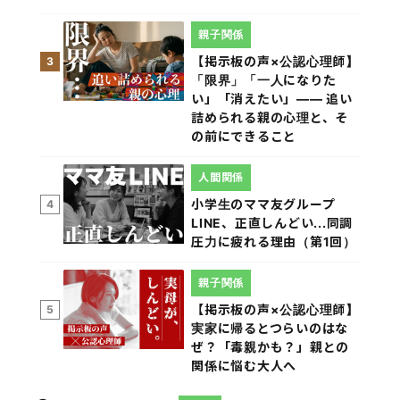
親子関係
【掲示板の声×公認心理師】
3
「限界」「一人になりた
い」「消えたい」―― 追い
詰められる親の心理と、そ
の前にできること
人間関係
小学生のママ友グループ
4
LINE、正直しんどい...同調
圧力に疲れる理由（第1回）
親子関係
【掲示板の声×公認心理師】
5
実家に帰るとつらいのはな
ぜ？「毒親かも？」親との
関係に悩む大人へ