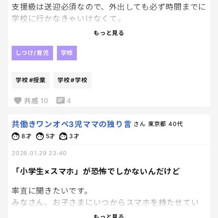
ちょっといま、眩暈で倒れそう。
支援級は送迎必須なので、外出しても必ず時間までに
学校に行かなきゃいけなくて。
深呼吸、とにかく一回、大きく深呼吸。
もっと見る
でも年明けから6時間授業が増えて、かなり遅くな
り、友人ともゆっくり会えるようになって嬉しい！
しつけ/育児
学校
1時間伸びるだけで全然違うよね✨
学校
#授業
学校
#学校
共感
10
4
共働きワンオペ3児ママの独り言
さん
東京都
40代
8才
5才
3才
2026.01.29 23:40
「小学生×スマホ」が恐怖でしかないんだけど
率直に聞きたいです。
みなさん、お子さまにいつからスマホを持たせてい
ますか？
もっと見る