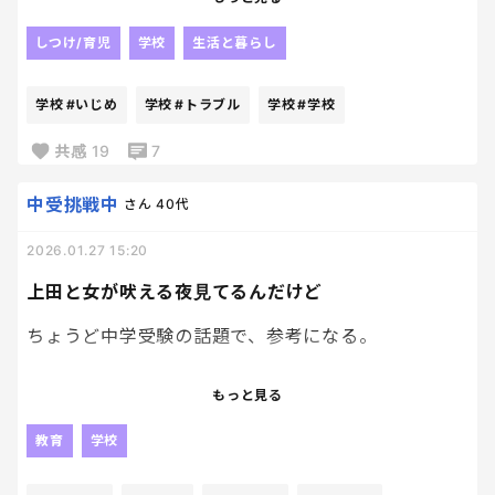
うちの小1は、いまキッズケータイを使っているけ
しつけ/育児
学校
生活と暮らし
ど、たぶん早かれ遅かれ「スマホ欲しい」と言い出
す。
学校
#いじめ
学校
#トラブル
学校
#学校
で、周りからは「小学生のスマホは早い」「トラブ
共感
19
7
ルの元になる」みたいな声はたくさん入ってくるん
だけど...
中受挑戦中
さん
40代
2026.01.27 15:20
それを言われても、現実どうなのかなって冷静に考え
てみたんだよね。
上田と女が吠える夜見てるんだけど
そもそも、文部科学省はガチなICT活用推奨でしょ？
ちょうど中学受験の話題で、参考になる。
うちの息子も学校かタブレット持って帰ってきて、普
通に使ってる。
最近、週3-4回、塾に向かう息子を見ていて、色々思
もっと見る
うこともあり。
正直、スマホ渡しても私より使いこなす気しかしな
教育
学校
い。
学校も6時間目まであって、帰ってきて、またすぐ電