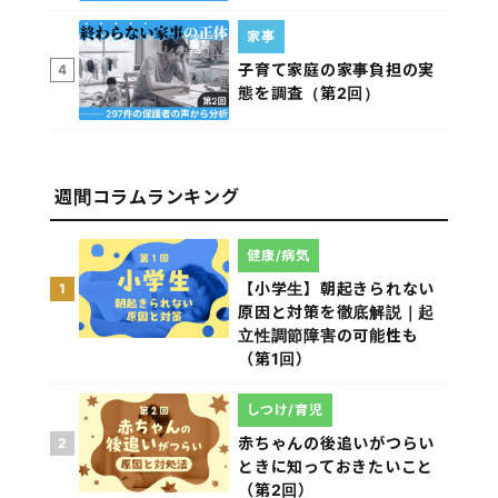
家事
子育て家庭の家事負担の実
4
態を調査（第2回）
週間コラムランキング
健康/病気
【小学生】朝起きられない
1
原因と対策を徹底解説｜起
立性調節障害の可能性も
（第1回）
しつけ/育児
赤ちゃんの後追いがつらい
2
ときに知っておきたいこと
（第2回）