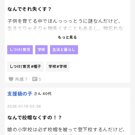
なんでそれ失くす？
子供を育てる中でほんっっっとうに謎なんだけど、
生きてりゃそりゃ物失くすこともあるし、物忘れな
んてよくある！！！
もっと見る
でも、なんで小学生の必需品のそれ失くすん！？って
しつけ/育児
学校
生活と暮らし
ものをよく失くすんだよ、うちの子😇😇
しつけ/育児
#帽子
学校
#学校
登下校で毎日被る、帽子。
うちの小学校は1年から6年までずっとこの帽子をか
共感
7
5
ぶっての登下校なんだけど
こんなに毎日使うものをなんでなくすのか母からし
支援級の子
さん
40代
たら謎すぎ。
2026.01.16 00:36
なんで校帽なくすの！？
娘の小学校は必ず校帽を被って登下校するんだけど、