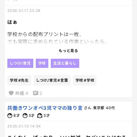
2026.01.11 23:28
はぁ
学校からの配布プリントは一枚。
でも実際に求められている作業といったら、
記入・提出・準備・期限管理・確認まで全部込み。
もっと見る
「お子さんと一緒に確認してください」という先生
しつけ/育児
学校
生活と暮らし
からの言葉の中にある、一緒に！の大半をやってい
るのは、結局親。
学校
#先生
しつけ/育児
#言葉
学校
#学校
先生、、、
共感
4
2
保護者もなかなか忙しいのだよ、、、
共働きワンオペ3児ママの独り言
さん
東京都
40代
8才
5才
3才
2026.01.10 14:54