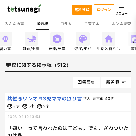
無料登録
ログイン
メニュー
みんなの声
掲示板
コラム
子育て本
ホンネ調査
習い事
妊娠/出産
発達/発育
遊び/学び
生活と暮らし
家
学校に関する掲示板（512）
回答募集
新着順
共働きワンオペ3児ママの独り言
さん
東京都
40代
8才
5才
3才
2026.02.12 13:54
「嫌い」って言われたのは子ども。でも、ざわついた
のは私。