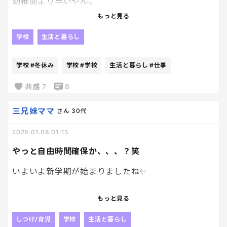
子どもは逃げられない。
幼稚園より早いやん。
親は完全に見張れない。
もっと見る
今急いでお昼食べて、ちょい仕事できるかなー…くら
これ、忘れるなって話。
い。
学校
生活と暮らし
もう個人の問題じゃない。
こんなんばっかりだろーが。
支援級、というか娘の学校、手抜きすぎ！
学校
#冬休み
学校
#学校
生活と暮らし
#仕事
親なんもできないぞ！
冬休みはとっくに終わってんぞ！！
共感
7
8
三兄妹ママ
さん
30代
2026.01.08 01:15
やっと自由時間確保か、、、？笑
いよいよ新学期が始まりましたね✨
やっと小学生組が小学校へ！！
もっと見る
幼稚園も今日からなので、子どもたちがおうちから
いなくなってくれる〜！笑
しつけ/育児
学校
生活と暮らし