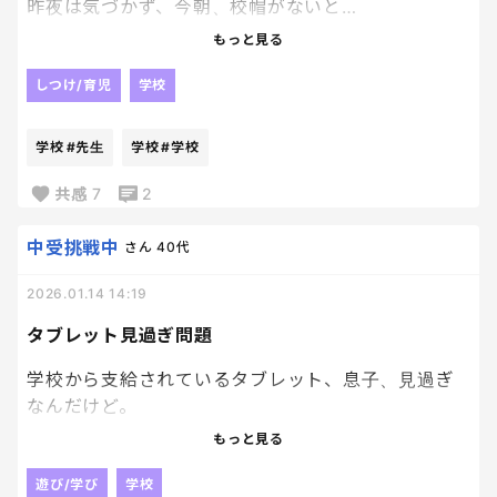
昨夜は気づかず、今朝、校帽がないと…
もっと見る
ぬわんで昨日言わない！？！？？
しつけ/育児
学校
当日の朝にないって言われても😇
学校
#先生
学校
#学校
先生に聞いたら、いや、教室にはなかったような…見
てみます💦とのこと。
共感
7
2
校帽、高いんだよ、買い替えられないよ。
中受挑戦中
さん
40代
大体にしてなんで昨日の下校時に気づかない！？
2026.01.14 14:19
イライラするー！！！
タブレット見過ぎ問題
学校から支給されているタブレット、息子、見過ぎ
なんだけど。
もっと見る
youtubeとかは見れないけど、ネットで色々検索し
たり、とにかく注意しなけりゃ永遠に観てる。
遊び/学び
学校