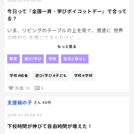
2026.02.03 00:55
嬉しかった。
今日って『全国一斉・学びボイコットデー』で合って
やることは山積み。
る？
でもとりあえずまだ蓋してある。笑
いま、リビングのテーブルの上を見て、普通に 世界
そのうち、開けて始めなきゃ････
の終わり を感じてるんだけど...。
合間で娘の入園準備もしなきゃ････
気合入れなきゃ始められそうにないから
もっと見る
昨日までランドセルに入っていたはずの小1の教科
ひとまず開けることを来週しよう。笑
書、ドリル、プリント一式のほとんどが、テーブル
教育
遊び/学び
学校
生活と暮らし
の上に置いてあるんだけど。
学校
#給食
遊び/学び
#子ども
学校
#学校
何しに、学校に行ってるの？
給食を食べ行くだけの日？黒板を眺めに行く日？
共感
16
6
何限で帰ってくるの？
もしかして、今日は子どもたち全員で学校をボイコ
支援級の子
さん
40代
ットする日なの？
2026.01.30 06:43
よく見ると、連絡帳はない。何を連絡すればいい
の？
下校時間が伸びて自由時間が増えた！