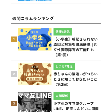
週間コラムランキング
健康/病気
【小学生】朝起きられない
1
原因と対策を徹底解説｜起
立性調節障害の可能性も
（第1回）
しつけ/育児
赤ちゃんの後追いがつらい
2
ときに知っておきたいこと
（第2回）
人間関係
小学生のママ友グループ
3
LINE、正直しんどい...同調