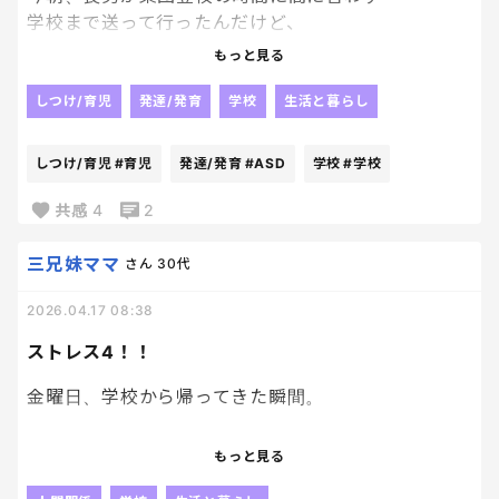
学校まで送って行ったんだけど、
じゃぁここまでねって言っても
もっと見る
ギリギリまで まだやだ。まだやだ。って。
それでも行くしかないから
しつけ/育児
発達/発育
学校
生活と暮らし
見送ったんだけど、
おじいちゃんみたいに背中丸めて
しつけ/育児
#育児
発達/発育
#ASD
学校
#学校
しょんぼり行く姿に涙こぼれそうだったよ…
笑顔で手を振ってくれなきゃ…
共感
4
2
結局朝見送ってから心落ち着かず
ずっと下校の時間気にして時計見てる🥹
三兄妹ママ
さん
30代
何で動けって言われると
2026.04.17 08:38
動かなくなっちゃうんだろうか～
言わなきゃいいのか。って思うんだけど
ストレス4！！
言わなきゃ動かないんだもの。
どうすりゃいいのさ。笑
金曜日、学校から帰ってきた瞬間。
自分だって笑顔で行ってきますって出た方が
一日楽しくなるだろうに。
上履き、体操着袋、ブックバッグ、全部バーンって置
もっと見る
育児が難しい。
いてそのまま遊びに行く、、、