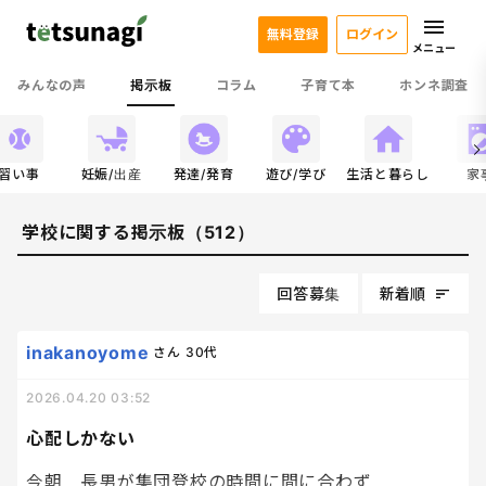
無料登録
ログイン
メニュー
みんなの声
掲示板
コラム
子育て本
ホンネ調査
習い事
妊娠/出産
発達/発育
遊び/学び
生活と暮らし
家
学校に関する掲示板（512）
回答募集
新着順
inakanoyome
さん
30代
2026.04.20 03:52
心配しかない
今朝、長男が集団登校の時間に間に合わず