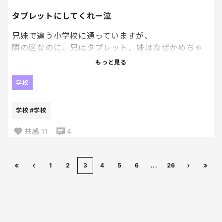
タブレットにしてくれー泣
兄妹で違う小学校に通っていますが、
隣の区なのに、兄はタブレット、妹はなぜかめちゃ
くちゃ重いパソコン…😇
もっと見る
学校はタブレットって言ってるけど、まんまパソコン
学校
でめちゃくちゃ重い。
学校
#学校
兄の方のタブレットは最新型で軽く、キーボードも
付属してる。
共感
11
4
同じのにしてくれよ…
パソコンじゃなくて、タブレットにしてくれよ…
1
2
3
4
5
6
...
26