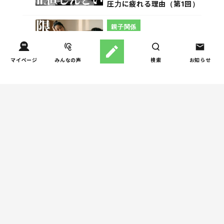
圧力に疲れる理由（第1回）
親子関係
【掲示板の声×公認心理師】
4
「限界」「一人になりた
マイページ
みんなの声
検索
お知らせ
い」「消えたい」―― 追い
詰められる親の心理と、そ
の前にできること
親子関係
【掲示板の声×公認心理師】
5
実家に帰るとつらいのはな
ぜ？「毒親かも？」親との
関係に悩む大人へ
週間子育て本ランキング
しつけ/育児