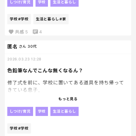
なんでこんなすぐに散らかるかな。笑
しつけ/育児
学校
生活と暮らし
学校
#学校
生活と暮らし
#家
共感
5
4
匿名
さん
30代
2026.03.23 12:28
色鉛筆なんでこんな無くなるん？
修了式を前に、学校に置いてある道具を持ち帰って
きている息子。
もっと見る
新学期のために、中身の確認をしているのだが
しつけ/育児
学校
生活と暮らし
なぜこんなに色鉛筆なくなるん？？？
5本くらい行方不明なんだが？？笑
学校
#学校