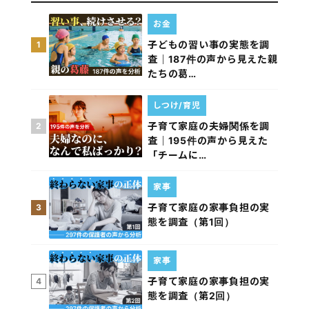
お金
子どもの習い事の実態を調
1
査｜187件の声から見えた親
たちの葛…
しつけ/育児
子育て家庭の夫婦関係を調
2
査｜195件の声から見えた
「チームに…
家事
子育て家庭の家事負担の実
3
態を調査（第1回）
家事
子育て家庭の家事負担の実
4
態を調査（第2回）