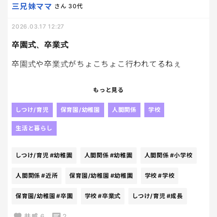
これがきっかけで、「学校に行きたくない」とか言い
三兄妹ママ
さん
30代
出したどうしようと思うわけよ。
2026.03.17 12:27
来年、この先生が担任だったらって思ったら、ちょ
卒園式、卒業式
っと不安になってしまって。
卒園式や卒業式がちょこちょこ行われてるねぇ
さっき学校に、
「できれば担任は外してほしい」と伝えた。
近所の子供達が、小学校卒業したり
もっと見る
幼稚園卒園したり
で、今ジワジワきてる。
しつけ/育児
保育園/幼稚園
人間関係
学校
子どもたちが守れる距離にいるうちは、守りたいと
みんな成長してる🥲
生活と暮らし
思ってしまう。
自分の子供じゃないのに、小さい頃からしってる子
供達が卒園、卒業してるのがすごく寂しく感じる〜
しつけ/育児
#幼稚園
人間関係
#幼稚園
人間関係
#小学校
これって過保護になるんかな？
感慨深い🥲
もしかして、私はモンペの類に入るんかな？
人間関係
#近所
保育園/幼稚園
#幼稚園
学校
#学校
保育園/幼稚園
#卒園
学校
#卒業式
しつけ/育児
#成長
共感
6
2