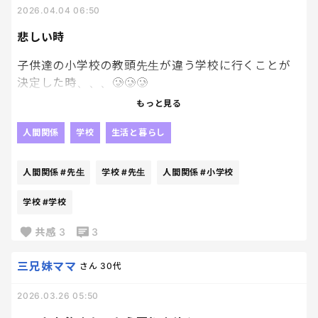
2026.04.04 06:50
悲しい時
子供達の小学校の教頭先生が違う学校に行くことが
決定した時、、、🥲🥲🥲
本当に面白くて優しくていい先生だった、、
もっと見る
好きな先生がいなくなるって本当に悲しいよね🥲
人間関係
学校
生活と暮らし
人間関係
#先生
学校
#先生
人間関係
#小学校
学校
#学校
共感
3
3
三兄妹ママ
さん
30代
2026.03.26 05:50