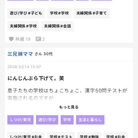
キラキラもしないし、進化もしないし、バトルも始
「工作？あれな。上手に作らなくていい。明日は一
まらないよ？
遊び/学び
#子ども
学校
#学校
夫婦関係
#子育て
番ぐちゃぐちゃなヤツを目指してこい」
夫婦関係
#学校
夫婦関係
#会話
レアカード扱いしないで。
え、そっち？って思ったけど、結果的にめちゃくちゃ
共感
19
2
核心ついてた。
本来なら今ごろ、ランドセルの中で静かに授業を受
けてるはずの紙のなんだけど。
三兄妹ママ
さん
30代
「下手に見られるのが嫌」
「うまくできない自分が怖い」
なぜ今、幼児界で争奪戦？
2026.02.14 15:07
評価されることからくる息子の恐怖をごっそり外し
にんじんぶら下げて。笑
ちょっと今、目の前の光景に情報処理が追い付いて
てた。
ない。
息子たちの学校はちょこちょこ、漢字50問テストが
実施されるのですが
ぐちゃぐちゃなら、もう負けない。
次男は勉強するけど長男はぜんっぜん勉強しない。
誰にも理解されない芸術でいこうぜ、って。
もっと見る
次男も勉強するんだけど、やはり満点目指してがん
しつけ/育児
遊び/学び
学校
生活と暮らし
さらに最後にサラッと言ってた。
ばるぞ！！ほどのやる気は感じられない。
「一番怖いのは、下手なことじゃない。挑戦しない
しつけ/育児
#お金
学校
#テスト
学校
#勉強
学校
#お金