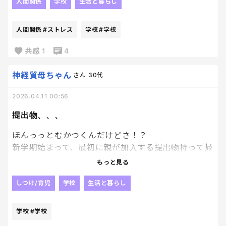
ASDについても色々調べてるけど難しい…
人間関係
学校
生活と暮らし
全てが書かれている通りじゃない。
何回言ってもこれ。
怒らずに送り出したいし
人間関係
#ストレス
学校
#学校
３６５日そのために頑張ってるのに
分かっててやらないのか、本当に頭から抜けてるの
成功率の低さ‼‼‼😭
か、
共感
1
4
もう分からなくなってくる😇
神経質母ちゃん
さん
30代
2026.04.11 00:56
提出物、、、
ほんっっとむかつくんだけどさ！？
新学期始まって、最初に親が加入する提出物持って帰
ってくるから、私すぐ書いて翌日にはしっかり提出
もっと見る
できる状態にして子供に渡すのに
しつけ/育児
学校
生活と暮らし
結果、子供がちゃんと提出してなくて
未提出ですよ〜って学校から連絡くるの腹立
学校
#学校
つ！！！！！！