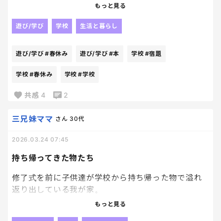
学校から勿論宿題は出るけど
もっと見る
それだけじゃ足りないと思ってるから
私が課題を考えて、やらせなきゃ！！っておもってる
遊び/学び
学校
生活と暮らし
んだけど
遊び/学び
#春休み
遊び/学び
#本
学校
#宿題
本屋でドリル買うのか〜
ネットから拾ってきた問題を印刷して問題集的なの
学校
#春休み
学校
#学校
作るのか〜
共感
4
2
悩むな〜
三兄妹ママ
さん
30代
2026.03.24 07:45
持ち帰ってきた物たち
修了式を前に子供達が学校から持ち帰った物で溢れ
返り出している我が家。
もっと見る
これ、、、2学期の終わりにも整理整頓したのに