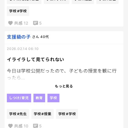
どうにかやる気出してほしいなー
こと。」
と思った私は、躊躇する事なく彼らの目の前に、に
学校
#学校
んじんをぶら下げました。笑
ずるいわ。
共感
12
5
息子、ちょっと笑ってた。
満点取ったら1,000円あげるぞ！！と。笑
支援級の子
さん
40代
多分だけど、“できるかどうか”の世界から“やってみ
お金でつるのは良くないよーとかいわれそうだけど、
るか”の世界に一瞬で移動できたんだと思う。
2026.02.14 06:10
我が子はこうでもしないとやる気が出ないのだ。笑
イライラして見てられない
励ますって、優しく包むことだけじゃないんだな。
怖さを外してあげることなんだな。
今日は学校公開だったので、子どもの授業を観に行
ったら…
って、ウルっとしながら学んだ。
もっと見る
まー落ち着きがない。
ということで今日は毎年恒例の「年1回だけ思う。こ
机ガタガタしたり、先生の話を遮るわ、手を挙げた
しつけ/育児
教育
学校
の人と結婚して良かった。この人が子どもたちの父
のに当てられたら「分かりません！」だわ、後ろを
親で良かった」って思う日。
チラチラチラチラ見るわ……😇
学校
#先生
学校
#授業
学校
#学校
母、完敗。
途中、腹が立って別の教室を観に行った。
共感
10
5