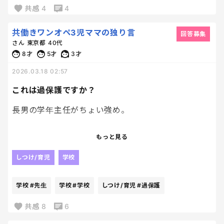
共感
4
4
共働きワンオペ3児ママの独り言
回答募集
さん
東京都
40代
8才
5才
3才
2026.03.18 02:57
これは過保護ですか？
長男の学年主任がちょい強め。
遅刻をしたんだけど「ルール守れや」って叱責され
もっと見る
たらしい。
私が怒ったときより怖かったというからそれなりに
しつけ/育児
学校
刺さったんだと思う。
学校
#先生
学校
#学校
しつけ/育児
#過保護
遅刻は悪いと思うけど、正論だし、でもさ、言い方
ってあるじゃん？
共感
8
6