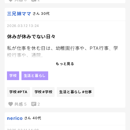
三兄妹ママ
さん
30代
2026.03.12 13:24
休みが休みでない日々
私が仕事を休む日は、幼稚園行事や、PTA行事、学
校行事や、通院。
だから、だらだらする日はないのだ。
もっと見る
休み？？
いいえ。
学校
生活と暮らし
全く休みなんてありません。
私の休みって一体なんなんだろう？
学校
#PTA
学校
#学校
生活と暮らし
#仕事
なにをもって休みと言えるのだろう？？？
共感
5
2
nerico
さん
40代