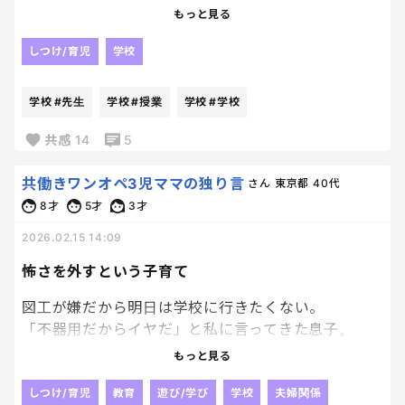
うちの小1、今学校だよね？
もっと見る
まだ授業中だよね？
しつけ/育児
学校
なのになんで今、目の前でその小1の音読カードを5
才と3才が取り合ってるの？
学校
#先生
学校
#授業
学校
#学校
意味が追い付かない。
共感
14
5
しかもちょっと汚れてる。
共働きワンオペ3児ママの独り言
さん
東京都
40代
何の汚れ？
8才
5才
3才
なんでうっすら湿ってる？
2026.02.15 14:09
そのしっとり感、いらない。
怖さを外すという子育て
提出物だよ？
図工が嫌だから明日は学校に行きたくない。
先生のハンコもらうやつだよ？
「不器用だからイヤだ」と私に言ってきた息子。
ぐしゃぐしゃになってるけど？
もっと見る
この発言に私はどう寄り添えばいいの？って、一瞬フ
リーズした瞬間に夫が会話に入ってきた。
しつけ/育児
教育
遊び/学び
学校
夫婦関係
それポケモンカードじゃないよ？