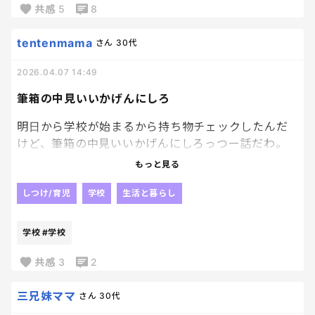
共感
5
8
私ちゃんとやってるけど！？！？
って、子供に文句の嵐よ
tentenmama
さん
30代
2026.04.07 14:49
筆箱の中見いいかげんにしろ
明日から学校が始まるから持ち物チェックしたんだ
けど、筆箱の中見いいかげんにしろっつー話だわ。
もっと見る
鉛筆何本あんのよ？笑
消しゴムはなぜこんなに粉々なの？？？笑
しつけ/育児
学校
生活と暮らし
はあ、、、。
学校
#学校
何回言ってもこのままだわ。
もう、いいか？何も言わなくて。笑
共感
3
2
三兄妹ママ
さん
30代