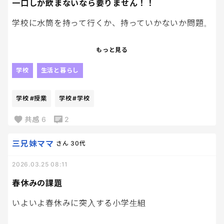
一口しか飲まないなら要りません！！
学校に水筒を持って行くか、持っていかないか問題。
夏はもちろん、しっかり授業がるときは
もっと見る
持って行くべきだと思う！
けど
学校
生活と暮らし
午前授業で早い下校の時は、水筒いらないと思う
学校
#授業
学校
#学校
の！
本人達に聞いても、飲まなかった〜って言うし。笑
共感
6
2
だったら、いちいち持って行かんでいいだろー！っ
三兄妹ママ
さん
30代
て。
2026.03.25 08:11
お茶も勿体無いし、洗うのも面倒！！！
春休みの課題
いよいよ春休みに突入する小学生組