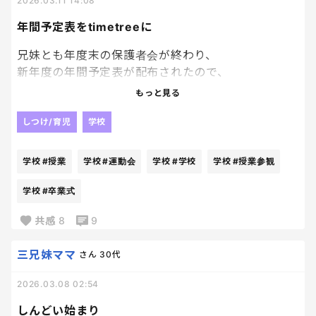
2026.03.11 14:08
年間予定表をtimetreeに
兄妹とも年度末の保護者会が終わり、
新年度の年間予定表が配布されたので、
家族で予定を共有しているtimetreeというアプリに
もっと見る
入力。
しつけ/育児
学校
2人は違う小学校に通っているので、一番気になって
いた運動会、一週間違いでかぶらなかった！！良か
学校
#授業
学校
#運動会
学校
#学校
学校
#授業参観
ったー✨
重なった年は、自転車で行ったり来たりで大変過ぎ
学校
#卒業式
たから笑
共感
8
9
授業参観や移動教室など、行事は盛りだくさん。
三兄妹ママ
さん
30代
そして息子は来月から小6になる…
2026.03.08 02:54
2027年3月に「卒業式」と入力しただけで、涙がー
ーー😭😭😭😭😭😭
しんどい始まり