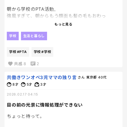
朝から学校のPTA活動。
6年間って、あっという間すぎる…
強風すぎて、朝からもう顔面も髪の毛もおわっ
こんなに早いんだね。
た、、、、
もっと見る
息子が小1になる時に始めた仕事も、丸5年。
ちなみにまつ毛も終わった。笑
学校
生活と暮らし
なんか色々感慨深いなぁ🥲
花粉やら、なにやらが沢山ついている気がしてすで
に風呂に入りたい。笑
学校
#PTA
学校
#学校
共感
8
2
共働きワンオペ3児ママの独り言
さん
東京都
40代
8才
5才
3才
2026.02.17 04:15
目の前の光景に情報処理ができない
ちょっと待って。