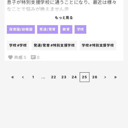
息子が特別支援学校に通うことになり、最近は様々
なことで悩みが絶えません💭
学校に通う前は、息子に合ったサポートを受けられ
もっと見る
ると期待していましたが、実際は思ったよりも複雑
な状況で、私たち家族も戸惑うことが多いです。
保育園/幼稚園
発達/発育
教育
学校
特に、学校とのコミュニケーションがうまく取れな
学校
#学校
発達/発育
#特別支援学校
学校
#特別支援学校
かったり、進捗がよく分からなかったりすることがあ
り、不安が募る日々...💔
共感
5
0
同じようなことで悩む親御さんいらしたら教えて欲
しいです🙏
1
...
22
23
24
25
26
学校との良いコミュニケーションの取り方や、子供
に合ったサポート方法など、経験を聞いてみたいで
す！