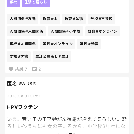
学校
生活と暮らし
ンだけじゃダメ？マイナスやトラウマにもなりうる
小学校独特の難しい人間関係の勉強って必要？とか
人間関係
#友達
教育
#本
教育
#勉強
学校
#不登校
思っちゃう💦みんな幸せになるために日々生きて努
力してるのに、これじゃ本末転倒というか💦悲しい
人間関係
#人間関係
人間関係
#小学校
教育
#オンライン
😭
学校
#人間関係
学校
#オンライン
学校
#勉強
学校
#学校
生活と暮らし
#生活
共感
7
2
匿名
さん
30代
2023.08.01 01:52
HPVワクチン
いま、若い子の子宮頸がん罹患が増えてるらしい。恐
ろしい💦うちにも女の子いるから、小学校6年生にな
ったらHPVワクチンちゃんと打たせようと思う。