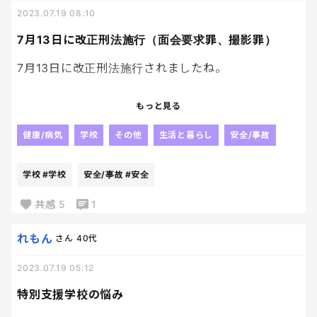
2023.07.19 08:10
7月13日に改正刑法施行（面会要求罪、撮影罪）
7月13日に改正刑法施行されましたね。
SNSなどで大人が16歳未満の子どもに近づき、出会
もっと見る
ったり画像の送信、わいせつな行為、姿を撮影した
り、その画像を第三者に提供することが罪として違
健康/病気
学校
その他
生活と暮らし
安全/事故
法になりましたよ。
学校
#学校
安全/事故
#安全
文部科学省も、を全国の教育委員会に、上記追加さ
れた「面会要求罪」や「撮影罪」なども対象になる
共感
5
1
という通知出して厳しく対処するよう求めたとのこ
と。
れもん
さん
40代
2023.07.19 05:12
学校だからって安全じゃないしね。
性犯罪、実は結構おこってるからね、そこらへん
特別支援学校の悩み
大人がちゃんとまもっていきたいね！