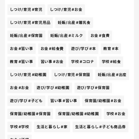
だが、子育てってなんせお金がかかる。一時期に10
しつけ/育児
#育児
しつけ/育児
#お金
万円相当の商品のサービスを受けられることはもち
ろんありがたいがそんなの一瞬でなくなってしまう
しつけ/育児
#育児用品
妊娠/出産
#離乳食
のが現状である。大変極端なことを申すかもしれな
いが、この恩恵の対象を例えば、子どもを持つ全て
妊娠/出産
#保育園
妊娠/出産
#ミルク
お金
#食費
の家庭（所得制限なし）にして、子どもを育てるに
お金
#習い事
お金
#給食費
遊び/学び
#本
教育
#本
あたり必要なモノ（消耗品、衣料品、衛生用品な
ど）はもちろんのこと、医療費や学校の給食費、習
教育
#習い事
習い事
#お金
学校
#コロナ
学校
#給食
い事費や教材費・学費、保育園幼稚園の保育料など
も国から半分ほど？いや、ほぼほぼ全て（これは言
しつけ/育児
#幼稚園
しつけ/育児
#保育園
妊娠/出産
#出産
い過ぎか？笑）出していただけるような状況になっ
たら、絶対に日本の超少子化を食い止められるんじ
お金
#お金
遊び/学び
#幼稚園
遊び/学び
#保育園
ゃないか？って思っちゃう笑。という、ノーテンキ
遊び/学び
#子ども
習い事
#習い事
保育園/幼稚園
#お金
な素人考え失礼しました！笑
保育園/幼稚園
#保育園
保育園/幼稚園
#幼稚園
学校
#お金
学校
#学校
生活と暮らし
#家
生活と暮らし
#子ども商品券