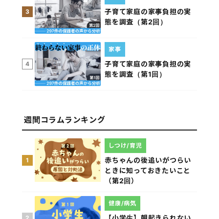
子育て家庭の家事負担の実
3
態を調査（第2回）
家事
子育て家庭の家事負担の実
4
態を調査（第1回）
週間コラムランキング
しつけ/育児
赤ちゃんの後追いがつらい
1
ときに知っておきたいこと
（第2回）
健康/病気
【小学生】朝起きられない
2