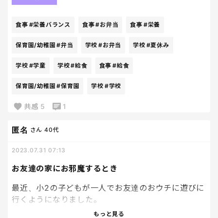
ないのだけど…。むしろ負担が増している…。
食事
#栄養バランス
食事
#お弁当
食事
#栄養
保育園/幼稚園
#弁当
学校
#お弁当
学校
#夏休み
学校
#学童
学校
#給食
食事
#給食
保育園/幼稚園
#保育園
学校
#学校
共感
5
1
匿名
さん
40代
2023.07.31 07:13
お友達の家にお邪魔するとき
最近、小2の子どもが一人でお友達のおウチに遊びに
行くようになりました。
学校で約束してくるので、家にあるおやつを集めて
もっと見る