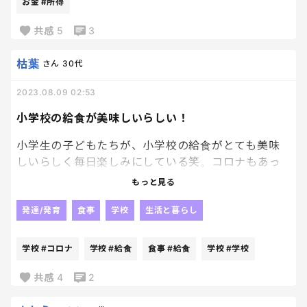
お金
#所得
共感
5
3
枯葉
さん
30代
2023.08.09 02:53
小学校の給食が美味しいらしい！
小学生の子どもたちが、小学校の給食がとても美味
しいらしく毎日楽しみにしている笑。コロナもあっ
て消毒や感染予防のために配膳員の方は日々とても
もっと見る
気を使ってらっしゃると思うのですが、親としても大
変助かってます！日々ありがとうございます！
発達/発育
食事
学校
生活と暮らし
学校
#コロナ
学校
#給食
食事
#給食
学校
#学校
共感
4
2