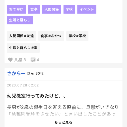
持たせるのですが、お友達の家に遊びに行くとき、
おやつや差しいれは持たせていますか？💦
おでかけ
食事
人間関係
学校
イベント
一応ママと知り合いなので「毎回いいのに～」と言
生活と暮らし
ってくれるのですが、
真に受けていいものなのか…。
人間関係
#友達
食事
#おやつ
学校
#学校
生活と暮らし
#家
共感
8
4
さからー
さん
30代
2023.07.28 02:02
幼児教室行ってみたけど、、
長男が2歳の誕生日を迎える直前に、旦那がいきなり
『幼稚園受験をさせたい』と言い出したことがあっ
た。その頃習い事の１つもやっていなかったわたし
もっと見る