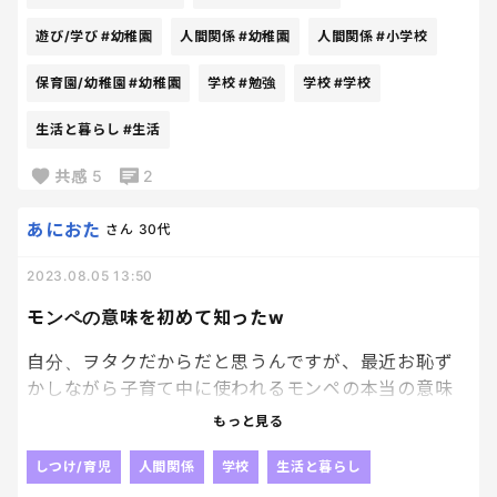
遊び/学び
#幼稚園
人間関係
#幼稚園
人間関係
#小学校
保育園/幼稚園
#幼稚園
学校
#勉強
学校
#学校
生活と暮らし
#生活
共感
5
2
あにおた
さん
30代
2023.08.05 13:50
モンペの意味を初めて知ったw
自分、ヲタクだからだと思うんですが、最近お恥ず
かしながら子育て中に使われるモンペの本当の意味
を知りました笑。推しに対する気持ちが強すぎると
もっと見る
いう意味かと思っていたらですね、学校や教員に過
度ないちゃもんを杖や過保護な親御様のことをモン
しつけ/育児
人間関係
学校
生活と暮らし
スターペアレント（モンペ）と言ったりするのです