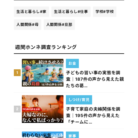
生活と暮らし
#家
生活と暮らし
#仕事
学校
#学校
人間関係
#母
人間関係
#旦那
週間ホンネ調査ランキング
お金
子どもの習い事の実態を調
1
査｜187件の声から見えた親
たちの葛…
しつけ/育児
子育て家庭の夫婦関係を調
2
査｜195件の声から見えた
「チームに…
家事