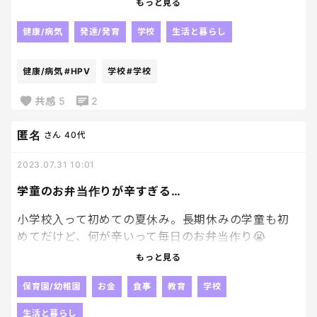
もっと見る
健康/病気
発達/発育
学校
生活と暮らし
健康/病気
#HPV
学校
#学校
共感
5
2
匿名
さん
40代
2023.07.31 10:01
学童のお弁当作りが辛すぎる…
小学校入って初めての夏休み。長期休みの学童も初
めてだけど、何が辛いって毎日のお弁当作り😭
保育園の頃は栄養バランス抜群の給食が提供されて
もっと見る
いたのになぁ😭いかに保育園時代が恵まれていたこ
とか…。
保育園/幼稚園
お金
食事
教育
学校
小学生に入って、ワーママが楽になったことって全然
生活と暮らし