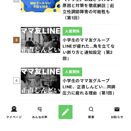
原因と対策を徹底解説｜起
立性調節障害の可能性も
（第1回）
人間関係
小学生のママ友グループ
3
LINEが疲れた…角を立てな
い断り方と通知設定（第2
回）
人間関係
小学生のママ友グループ
4
LINE、正直しんどい...同調
圧力に疲れる理由（第1回）
親子関係
【掲示板の声×公認心理師】
5
マイページ
みんなの声
検索
お知らせ
実家に帰るとつらいのはな
ぜ？「毒親かも？」親との