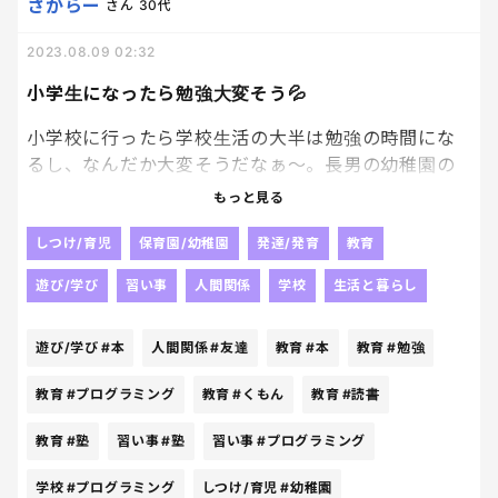
さからー
さん
30代
2023.08.09 02:32
小学生になったら勉強大変そう💦
小学校に行ったら学校生活の大半は勉強の時間にな
るし、なんだか大変そうだなぁ〜。長男の幼稚園の
友達でもうすでにくもんやプログラミングの塾に通
もっと見る
い始めている子もいたりして、正直焦る💦うちの子
はみんなのんびりしていて、勉強という文字はまだ
しつけ/育児
保育園/幼稚園
発達/発育
教育
頭になさそう笑。せめて、読書（といっても小さい子
遊び/学び
習い事
人間関係
学校
生活と暮らし
向けの文字が少ない絵本w）はまあまあ好きだからい
いか笑。
遊び/学び
#本
人間関係
#友達
教育
#本
教育
#勉強
教育
#プログラミング
教育
#くもん
教育
#読書
教育
#塾
習い事
#塾
習い事
#プログラミング
学校
#プログラミング
しつけ/育児
#幼稚園