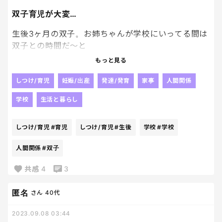
双子育児が大変…
生後3ヶ月の双子。お姉ちゃんが学校にいってる間は
双子との時間だ～と
思っていたけど、もうヘトヘトで、基本寝かせてる…
もっと見る
(^^;)
よく寝てくれて本当に助かるけど、これでいいのか…
しつけ/育児
妊娠/出産
発達/発育
家事
人間関係
でもお姉ちゃんが帰ってくると、嵐のようで、どうし
学校
生活と暮らし
ても体力温存したくなる😢
しつけ/育児
#育児
しつけ/育児
#生後
学校
#学校
双子育児、ちょっと手を抜くくらいでイイかな…？💦
と言い聞かせ中です…
人間関係
#双子
共感
4
3
匿名
さん
40代
2023.09.08 03:44