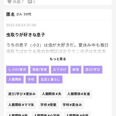
共感
7
2
匿名
さん
30代
2023.09.04 01:46
虫取りが好きな息子
うちの息子（小3）は虫が大好きだ。夏休み中も毎日
虫取りばかり＆虫のお世話ばかりでこの子は大丈夫
なんだろうか？と心配していたのだが、近所のママ
もっと見る
友さんにこの間唐突に息子のことを褒められた！
『◯◯君（うちの息子）、小学校でも率先して生き
しつけ/育児
発達/発育
おでかけ
教育
遊び/学び
物のお世話係をしてくれてたり、みんなが知らない
人間関係
学校
生活と暮らし
虫のことを昆虫図鑑を見せながら面白く説明してく
れたり、理科の授業で虫の変体についてみんなで発
遊び/学び
#夏休み
人間関係
#夫
人間関係
#友達
表する時にもとっても詳しくてクラスのみんながとて
も助けてもらっているんだよ、ありがとうと伝えて
人間関係
#ママ友
学校
#授業
学校
#夏休み
ね！』だそうな。そうなのか息子よ？家の様子だけ
見てるとただのマニアというかコレクターという
人間関係
#母
人間関係
#小学校
人間関係
#近所