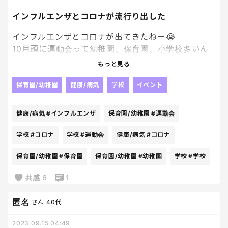
まったよ笑。私、余裕のない女だわ。ダサいわ。も
っと精進しなきゃダメね。
インフルエンザとコロナが流行り出した
インフルエンザとコロナが出てきたねー😭
10月頭に運動会って幼稚園、保育園、小学校多いん
じゃないかな？？？
もっと見る
今、流行り出したから2、3週間後は猛威を振るうの
ではないかと不安だな😢
保育園/幼稚園
健康/病気
学校
イベント
健康/病気
#インフルエンザ
保育園/幼稚園
#運動会
学校
#コロナ
学校
#運動会
健康/病気
#コロナ
保育園/幼稚園
#保育園
保育園/幼稚園
#幼稚園
学校
#学校
共感
6
1
匿名
さん
40代
2023.09.15 04:49