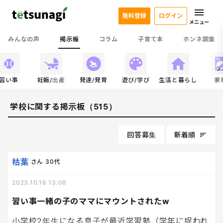
無料登録
ログイン
メニュー
みんなの声
掲示板
コラム
子育て本
ホンネ調査
習い事
妊娠/出産
発達/発育
遊び/学び
生活と暮らし
家
学校に関する掲示板（515）
回答募集
新着順
枯葉
さん
30代
2023.10.16 13:08
習い事一緒の子のママにマウントされたw
小学校2年生になる息子が最近学習塾（学年に捉われ