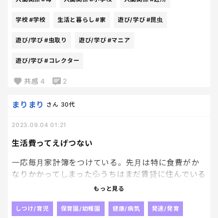
か、もはやただの虫オタクだとしか母は思っていな
かったけど、ちゃんと他の生き物も大切にできてい
学校
#学校
生活と暮らし
#家
遊び/学び
#昆虫
たり、お友達にも虫たちの面白さをシェアできてい
遊び/学び
#虫取り
遊び/学び
#マニア
たりするんだね！ちょっと嬉しいよ！
遊び/学び
#コレクター
共感
4
2
まりまり
さん
30代
2023.09.04 01:21
生活費ってえげつない
一応毎月家計簿をつけている。先月は特に食費がか
なりかかってしまった💦うちはまだ賃貸に住んでいる
から住宅ローンとかは発生していないが、家賃掛け捨
もっと見る
てな感じも気になっている。今は上の子が幼稚園な
ので区から幼稚園の保育料の助成がありあまり教育
しつけ/育児
保育園/幼稚園
健康/病気
発達/発育