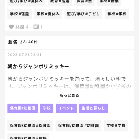
遊び/学び
#夏休み
教育
#宿題
教育
#塾
学校
#授業
学校
#宿題
学校
#夏休み
遊び/学び
#子ども
学校
#学校
共感
4
1
匿名
さん
40代
2023.07.21 23:31
朝からジャンボリミッキー
朝からジャンボリミッキーを踊って、清々しい朝で
す。ジャンボリミッキーは、保育園幼稚園や小学校の
体育、体操、ダンスで使われることが多いんだって。
もっと見る
令和のラジオ体操的な位置付け。
保育園/幼稚園
学校
イベント
生活と暮らし
保育園/幼稚園
#保育園
保育園/幼稚園
#幼稚園
学校
#学校
保育園/幼稚園
#体操