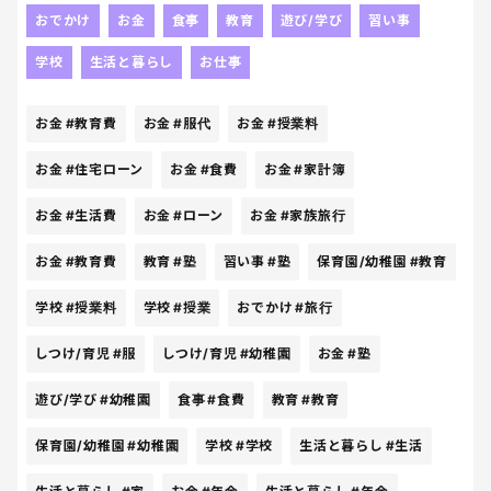
費はかかっていないが、小学校に行き始めたら塾の
おでかけ
お金
食事
教育
遊び/学び
習い事
授業料とかもかかるのき？体もどんどん大きくなる
から服代も結構かかるしなぁ。所得に対して税金が
学校
生活と暮らし
お仕事
多すぎるんだよなぁ。。。子育て世帯が納得できる
ような税金の使い方して欲しいなぁ〜。切り詰める
お金
#教育費
お金
#服代
お金
#授業料
だけの生活も楽しくないしなぁ。だには家族旅行も
したいしなぁ。これでうちら世代は将来年金もらえ
お金
#住宅ローン
お金
#食費
お金
#家計簿
ないかもとか悪夢だよ💦
お金
#生活費
お金
#ローン
お金
#家族旅行
お金
#教育費
教育
#塾
習い事
#塾
保育園/幼稚園
#教育
学校
#授業料
学校
#授業
おでかけ
#旅行
しつけ/育児
#服
しつけ/育児
#幼稚園
お金
#塾
遊び/学び
#幼稚園
食事
#食費
教育
#教育
保育園/幼稚園
#幼稚園
学校
#学校
生活と暮らし
#生活