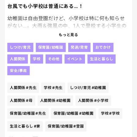
台風でも小学校は普通にある…！
幼稚園は自由登園だけど、小学校は特に何も知らせ
がない…。大雨＆強風の中、1人で登校する小学生の
方が危ないのでは…？せめて自由登校にしてほしい。
もっと見る
我が家の担任の先生は「お母さんと話し合って登校
決めていいからね」と言ってくれたそうで、うちはお
しつけ/育児
保育園/幼稚園
発達/発育
おでかけ
休みにしちゃいました…
人間関係
学校
その他
イベント
生活と暮らし
安全/事故
人間関係
#先生
学校
#先生
しつけ/育児
#幼稚園
人間関係
#母
人間関係
#幼稚園
人間関係
#小学校
保育園/幼稚園
#先生
保育園/幼稚園
#幼稚園
学校
#学校
生活と暮らし
#家
保育園/幼稚園
#登園