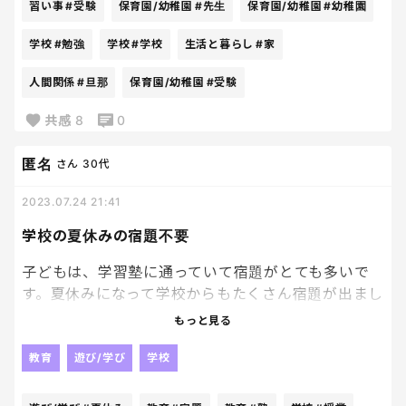
習い事
#受験
保育園/幼稚園
#先生
保育園/幼稚園
#幼稚園
学校
#勉強
学校
#学校
生活と暮らし
#家
人間関係
#旦那
保育園/幼稚園
#受験
共感
8
0
匿名
さん
30代
2023.07.24 21:41
学校の夏休みの宿題不要
子どもは、学習塾に通っていて宿題がとても多いで
す。夏休みになって学校からもたくさん宿題が出まし
たが、とても学校の宿題までは手がまわりません。
もっと見る
学習塾は学校の授業のカリキュラムを先取りしてい
るので、学校の宿題はやらなくても問題ありません。
教育
遊び/学び
学校
我が家には学校の宿題は不要です。