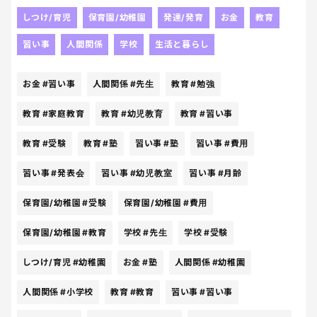
はかなり驚いたが旦那に珍しく頭を下げられてしま
ったので、長男と一緒に週に3回ほど幼児教育の塾に
しつけ/育児
保育園/幼稚園
発達/発育
お金
教育
通う任務を素直に遂行した。お家でも塾と同じよう
習い事
人間関係
学校
生活と暮らし
に教育が必要と塾の先生に言われて、家庭教育もなる
たけ頑張った。うちの長男は月齢のわりに不器用だ
お金
#習い事
人間関係
#先生
教育
#勉強
からかなかなか新しいことを覚えるのが苦手で何を
やらせても人よりできないタイプ。幼児教室での模
教育
#家庭教育
教育
#幼児教育
教育
#習い事
擬面接の発表会とかではとても可哀想な経験ばかり
させてしまったと思っている。高い費用ばかりかかっ
教育
#受験
教育
#塾
習い事
#塾
習い事
#費用
てうちには全く合っていなかった幼稚園お受験。結
局全落ちの結果に終わったwそんな経緯がある中、旦
習い事
#発表会
習い事
#幼児教室
習い事
#月齢
那がまた最近、『長男に小学校受験をさせてみた
保育園/幼稚園
#受験
保育園/幼稚園
#費用
い』と言い出した。流石に聞こえないフリをした
し、この人は高額な失敗から何を学んだのだろう？
保育園/幼稚園
#教育
学校
#先生
学校
#受験
とかなりドン引きしたwwwもはや、子どもが嫌がる
のに余計なことばかりして、勉強嫌いにさせてしま
しつけ/育児
#幼稚園
お金
#塾
人間関係
#幼稚園
う方が将来の可能性が詰むと思ったので、私は頑と
して旦那と交戦する心持ちでいるwww
人間関係
#小学校
教育
#教育
習い事
#習い事