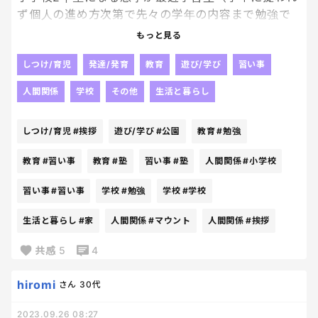
ず個人の進め方次第で先々の学年の内容まで勉強で
きる仕組み）に週一回だけ通っている。今日たまた
もっと見る
ま塾帰りに塾の近くの公園で息子が遊んでいたら、
同じ学年の同じ学習塾に行く子（M君）とそのママに
しつけ/育児
発達/発育
教育
遊び/学び
習い事
バッタリ出くわした。軽く挨拶して息子たちに目を
人間関係
学校
その他
生活と暮らし
やりながら案の定立ち話になった。うちの息子はか
なり鈍臭い方なので、なんというかお勉強のとっつ
しつけ/育児
#挨拶
遊び/学び
#公園
教育
#勉強
きは悪く、始めから器用にこなしていけるタイプで
はない。しかしM君は大変要領の良さそうなタイプ
教育
#習い事
教育
#塾
習い事
#塾
人間関係
#小学校
で、M君ママは息子のことが鼻高々だったのかな？う
ちの息子がいま学習塾でやっている内容を根掘り葉
習い事
#習い事
学校
#勉強
学校
#学校
掘り聞いてきて、自分の息子より劣っていることに
早々に気がついたのか、M君がそれぞれの教科で今ど
生活と暮らし
#家
人間関係
#マウント
人間関係
#挨拶
のくらいの内容まで先取り学習できているかを嬉々
共感
5
4
として詳しく話し始めた。。。
えとー、そうゆうのいらねーわwwwその子のペース
hiromi
さん
30代
で楽しく勉強していくからどうか何の罪もない他の
家庭のことを馬鹿にしないでおくれ！！と思ってし
2023.09.26 08:27