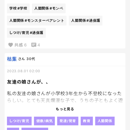
ね！そんな親御様、ほんとに下界にいらっしゃるん
学校
#学校
人間関係
#モンペ
ですかね？怖や怖やであります。。。( ﾟдﾟ)‼︎
人間関係
#モンスターペアレント
人間関係
#過保護
しつけ/育児
#過保護
共感
6
4
枯葉
さん
30代
2023.08.01 02:00
友達の娘さんが、、
私の友達の娘さんが小学校3年生から不登校になった
らしい。とても天真爛漫な子で、うちの子ともよく遊
んでくれていたとっても良い子だったからとても心配
もっと見る
で😭💦小学校に行くとさらに子どもにも知恵がつい
て人間関係がむずかしくなるのかな？リアルな生活
しつけ/育児
健康/病気
発達/発育
教育
人間関係
って必要なのかな？学習だけをさせるならオンライ