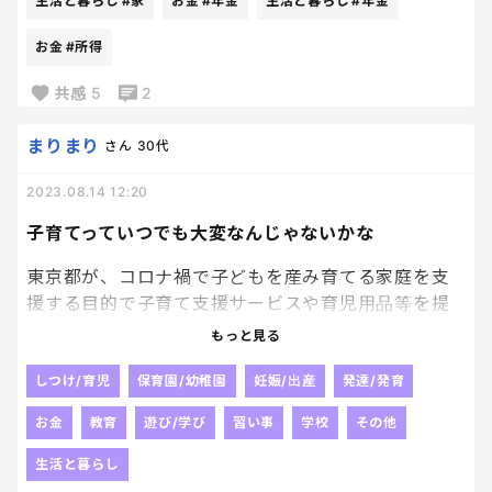
生活と暮らし
#家
お金
#年金
生活と暮らし
#年金
お金
#所得
共感
5
2
まりまり
さん
30代
2023.08.14 12:20
子育てっていつでも大変なんじゃないかな
東京都が、コロナ禍で子どもを産み育てる家庭を支
援する目的で子育て支援サービスや育児用品等を提
供してくれる『赤ちゃんファースト』という事業を
もっと見る
してくれていて、うちもたまたま対象になれたため
大変助かっている。しかし、この事業の対象は令和3
しつけ/育児
保育園/幼稚園
妊娠/出産
発達/発育
年1月1日〜令和5年3月31日に出産した子が居る家庭
お金
教育
遊び/学び
習い事
学校
その他
である。このサービス、定期的に消耗品（オムツ、
ミルク、離乳食など）を頼むだけでも家計的にはか
生活と暮らし
なり助かるし子ども商品券もあるし感謝しているの