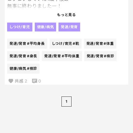
無事に終わりましたー！
もっと見る
平均身長よりは高め、体重は平均体重でした🙂
しつけ/育児
健康/病気
発達/発育
指差しが上手くできるか心配で、
案の定6問中2問でした、、、。
発達/発育
#平均身長
しつけ/育児
#靴
発達/発育
#体重
（コップ、クレヨン）正解
（電車、椅子、Tシャツ、あと一つ忘れた💦）不正解
発達/発育
#身長
発達/発育
#平均体重
発達/発育
#検診
健康/病気
#検診
と思いきや、
3歳児検診で使うものを間違えて使用してたらしく。
共感
2
0
笑
そりゃ答えられないわ！笑
2問当たっただけ充分よ！
1
気を取り直して1歳半用でやったら
6問中4問正解でした！
（犬、お花、車、バナナ）正解