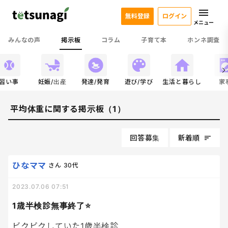
無料登録
ログイン
メニュー
みんなの声
掲示板
コラム
子育て本
ホンネ調査
習い事
妊娠/出産
発達/発育
遊び/学び
生活と暮らし
家
平均体重に関する掲示板（1）
回答募集
新着順
ひなママ
さん
30代
2023.07.06 07:51
1歳半検診無事終了⭐️
ビクビクしていた1歳半検診