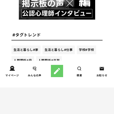
#タグトレンド
生活と暮らし
#家
生活と暮らし
#仕事
学校
#学校
人間関係
#母
人間関係
#旦那
マイページ
みんなの声
検索
お知らせ
週間ホンネ調査ランキング
しつけ/育児
子育て家庭の夫婦関係を調
1
査｜195件の声から見えた
「チームに…