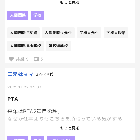
はーーイライラする！！
なぜなら明日学校を休むので、月曜日まで水筒を置
もっと見る
いておくわけにはいかない…
で、息子は塾に行き、私が夕方自転車ぶっ飛ばして取
人間関係
学校
りに行く羽目に。
人間関係
#友達
人間関係
#先生
学校
#先生
学校
#授業
もう真っ暗になった小学校、先生に教室の鍵を開け
てもらわなきゃいけないので、事前に電話をしておい
人間関係
#小学校
学校
#学校
た。
共感
9
5
てっきり担任の先生が来るかと思いきや、違うクラ
スの、ちょっと苦手だと思っていた先生が来た😇
三兄妹ママ
さん
30代
いろんなウワサもあったし、嫌な思いをしていた友
2025.11.22 04:07
達も知っているし、うわ〜…と思いながらも、とりあ
えず一緒に教室まで。
PTA
来年はPTA2年目の私。
行って戻ってくるまでに、結構色々話してくれて。
なぜか仕事よりもこちらを頑張っている気がする
ぞ、、？笑
明日からどこに行くんですか？
もっと見る
へー！いいですねー！