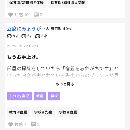
保育園/幼稚園
#体操
保育園/幼稚園
#受験
共感
10
2
豆腐にみょうが
さん
東京都
40代
8才
5才
3才
2025.09.22 02:56
もうお手上げ。
部屋の掃除をしていたら「宿題を忘れがちです」と
いった内容が書かれている先生からのプリントが見
つかったんだけど😱
もっと見る
日付が7月だし。
しつけ/育児
教育
学校
絶対にやばいやつでしょ。
今までに何回も言っているのに何で治らないんだろ。
教育
#宿題
学校
#先生
学校
#宿題
こういうのが続くと疲れるんだよね。子どもにも厳
しく当たるし、先生からの連絡を無視している結果
共感
7
2