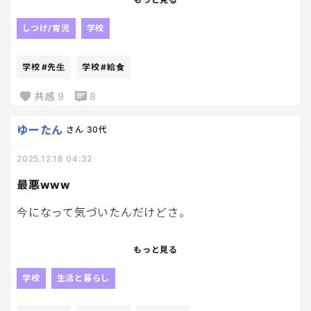
ろ疑問が出てくる。
これ何回目…
しつけ/育児
学校
そもそも論なんだけど、どうすれば、先生になりた
もう取りに行くのしんどい…
い人が増えるんだろうね？？？
学校
#先生
学校
#給食
働き方？待遇？
先生、担当の子少ないんだし、帰りの支度するとき
それとも、学校に求めるもの自体を見直す必要があ
に一緒に見てくれたらいいのに…
共感
9
8
るのかな。
なんかもう疲れ果て、上記の旨を連絡帳に書いてし
ゆーたん
さん
30代
個人的には学校は、「教える」だけじゃなく、「話
まった。
を聞いてもらえる場所」であり続けて欲しい。
2025.12.18 04:32
取りに行きたくないけど、食器だし金曜日だし、ち
最悪www
私だって、私のくだらない話をいつも笑って聞いてく
くしょーーーー
れてた小学校の先生には今でも感謝してるよ（小3と
今になって気づいたんだけどさ。
小4の担任はそっと外させていただきます）。
もっと見る
何が一番怖いかって、こういった教育のニュースや子
私
育てのニュースを読むたびに「今すぐ何かが崩れる
朝から眉毛描いてないわ。笑
学校
生活と暮らし
わけではない」ってもちろん分かっているのに、気づ
いたときにはこの問題が当たり前になってしまうこ