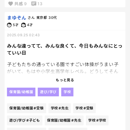
共感
9
13
ええーーーー‼️‼️‼️⁉️
まゆぞん
さん
東京都
30代
5才
4才
娘は昔飴を喉に詰まらせたことがあったから、怖く
2025.09.25 02:43
てあげていなかったのに、なぜ、先生たち事前確認
もせず大量に渡したの！？？
みんな違ってて、みんな良くて、今日もみんなにとっ
ていい日
聞けば他の子もみんな飴のゴミがリュックに入って
子どもたちの通っている園ですごい体操がうまい子
いたらしく、怒っているママさんもいた。
がいて、もはや小学生高学年レベル。どうしてそん
なにうまいんだろうと思っていたら小学校受験をする
事前確認してくれよ…
もっと見る
んだって。合格するためには体操のレベルも上げな
口にするモノって確認第一じゃないの？？
いといけないと聞いて...お母さんとその子で一緒に受
保育園/幼稚園
遊び/学び
学校
験に立ち向かっている姿...その関係は素敵だなと思う
連絡帳に書いたら、来年からは事前確認を検討しま
けど...我が家では無理だな。マットを見ると前回りを
す、ってさ。
保育園/幼稚園
#受験
学校
#先生
学校
#受験
するではなくただ寝転がっていたもん。先生に注意
いや検討じゃなくて、事前確認して😇
されていたもん。色んなタイプがいるよね。みんな
遊び/学び
#子ども
保育園/幼稚園
#先生
学校
#学校
違っててみんないいということで今日も独り言。