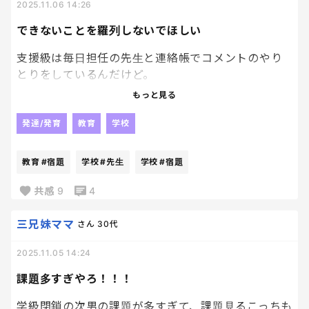
って補っていく。」
2025.11.06 14:26
できないことを羅列しないでほしい
なるほどね、会社にとっての組合と似て非なるのか…
要は子どものため、保護者同士で学校環境を支えよ
支援級は毎日担任の先生と連絡帳でコメントのやり
うってことなのね。
とりをしているんだけど。
もっと見る
ただ、時代に合ってないんだよね、もう。
「宿題の〇〇ができないのですが」
仕事している人がほぼだから平日の会議とか無理だ
と書いたら、
発達/発育
教育
学校
し、無償でボランティアみたいに駆り出される、知
らない保護者とも関わらなきゃいけないってのがま
「〇〇さん（娘）はこれができない、これが苦手」
教育
#宿題
学校
#先生
学校
#宿題
たストレスだよね。
ということをズラーッと1ページにわたって書かれて
返ってきた…
共感
9
4
はー…憂鬱だけど、来年乗り切ろう…
いやそんなに苦手だなんだを箇条書きで書かなくて
三兄妹ママ
さん
30代
もなぁ…と複雑な気持ちに。
2025.11.05 14:24
苦手なことはもちろん分かっている、だけどこうい
課題多すぎやろ！！！
う強みや得意分野もあることを反論で書いておい
た。
学級閉鎖の次男の課題が多すぎて、課題見るこっちも