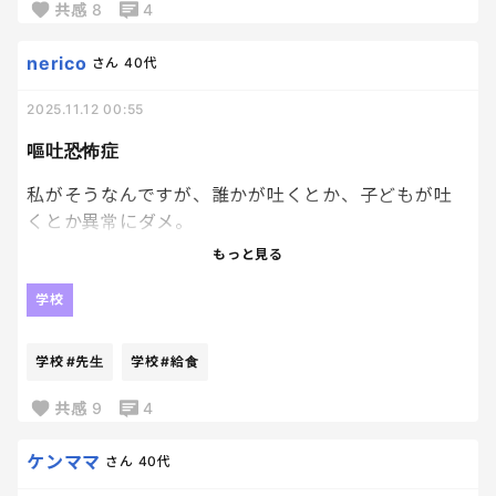
共感
8
4
youtube見てるのかと思ったら、そんなことしてた
のか😂
nerico
さん
40代
優しいって言われたら嬉しいよね。
2025.11.12 00:55
帰ってきたらこっそり見てみようかな。笑
嘔吐恐怖症
いつも授業中は手を挙げないから、後ろから圧をか
私がそうなんですが、誰かが吐くとか、子どもが吐
けてたら1回だけ挙げてソッコー先生に当てられてい
くとか異常にダメ。
たけど笑
だから酔っ払いは大嫌い。
もっと見る
息子の良いところを見てくれて、教えてくれるママ友
そうなったのには理由があって、小1・2の時、クラ
学校
にも感謝です🙏✨✨
スに給食を食べると必ず吐く男子がいて。
野菜がダメなのかよく分からないけど、同じ班になっ
学校
#先生
学校
#給食
た時は地獄で、給食を美味しく食べた記憶がない。
先生も無理させなきゃ良かったと思うし、毎日こん
共感
9
4
なん周りも嫌だし、もちろん本人はどう思っていた
の？親は？とか、今ならもっと大人がどうにかして
ケンママ
さん
40代
くれよって思う。