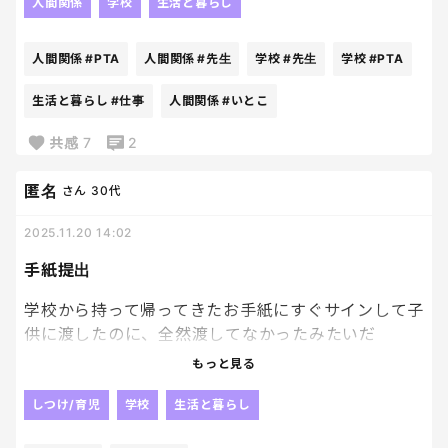
いろいろ決め事とか、管理することがあって、仕事の
人間関係
学校
生活と暮らし
息子くん、〇〇係頑張ってますよ！
ように書類がいっぱいある、、
大きな声でみんなをまとめてくれています！
僕の授業でも手を挙げてくれてますよ！
人間関係
#PTA
人間関係
#先生
学校
#先生
学校
#PTA
これに対するお礼金とか、何か記念品的なのもない
んですけどね😇
生活と暮らし
#仕事
人間関係
#いとこ
…息子をよく見てくれているなと感動したし、思って
あくまで子どものためって感じでやってます。
いたより普通に気さくな先生だった。
共感
7
2
でも、PTAのおかげで、今まで話せなかった親御さん
偏見を持ったり偏見で話したりするのは良くないな
匿名
さん
30代
たちと交流を持てたりするのは、とてもいいことだ
と、新たな気づきを得た今日でした。
と思いました✨
2025.11.20 14:02
あとは、先生たちにお会いする機会も多いから、子
息子よ、水筒を忘れてくれてありがとう…
どもの様子をちょこちょこ聞けるのもいいところで
手紙提出
とはならねーーーYO！！！！！！！😇
あるかな🤔
学校から持って帰ってきたお手紙にすぐサインして子
供に渡したのに、全然渡してなかったみたいだ
来年も1年頑張っていきましょう！
ぞ、、、💢
これが終わったら、PTAからは解放されます。笑
もっと見る
まじどーゆことやねん！！
しつけ/育児
学校
生活と暮らし
担任の先生に、まだ提出されてませんけどって電話で