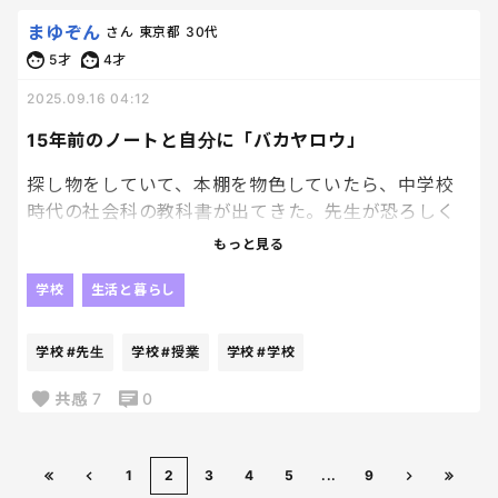
になるし、最悪ネグレクトとかって思われる可能性も
あるよね。
まゆぞん
さん
東京都
30代
5才
4才
勘弁してほしいわ。部屋の掃除をする度に心臓に悪
2025.09.16 04:12
いことばかりが起きる。
15年前のノートと自分に「バカヤロウ」
探し物をしていて、本棚を物色していたら、中学校
時代の社会科の教科書が出てきた。先生が恐ろしく
怖い人でよく怒られてた。今では考えられないくら
もっと見る
いの体罰指導というか...頭を丸めたノートで「パコー
ンッ」とやられるのはクラス全員の共通体験。
学校
生活と暮らし
とは言え、懐かしい思い出。
学校
#先生
学校
#授業
学校
#学校
どんな授業だったんだろ？ってノートを開いてみると
1ページ目にページ全体を使って大書きされてた...
共感
7
0
「常在戦場！！！」
1
2
3
4
5
...
9