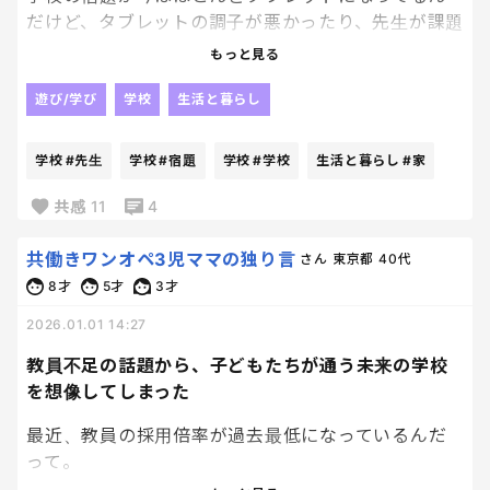
だけど、タブレットの調子が悪かったり、先生が課題
を更新するの忘れてたり、、、
もっと見る
そんで、家で子供達がママこれどーすればいいの！！
遊び/学び
学校
生活と暮らし
って聞いてくるのよ
学校
#先生
学校
#宿題
学校
#学校
生活と暮らし
#家
ほんっとにストレス
共感
11
4
もう紙でいいわ！！
共働きワンオペ3児ママの独り言
さん
東京都
40代
8才
5才
3才
2026.01.01 14:27
教員不足の話題から、子どもたちが通う未来の学校
を想像してしまった
最近、教員の採用倍率が過去最低になっているんだ
って。