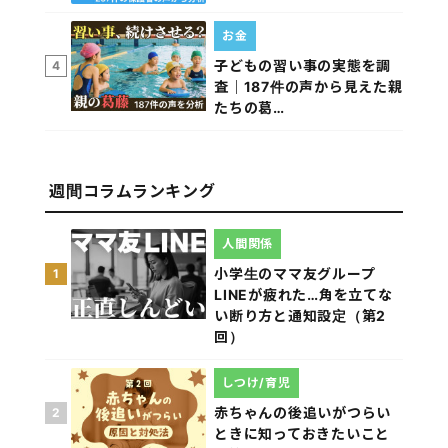
お金
子どもの習い事の実態を調
4
査｜187件の声から見えた親
たちの葛…
週間コラムランキング
人間関係
小学生のママ友グループ
1
LINEが疲れた…角を立てな
い断り方と通知設定（第2
回）
しつけ/育児
赤ちゃんの後追いがつらい
2
ときに知っておきたいこと