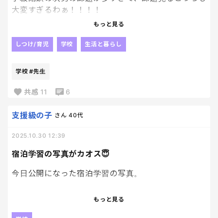
大変すぎるわぁ！！！！
小さな成功体験を積み重ねる他ないんだけどね。言
もっと見る
い方もあるからさ、頼むよ先生。
こんな出さないでもいいでしょ！先生！🥹
しつけ/育児
学校
生活と暮らし
息子はやる気ないし、私は隙間時間で見なきゃいけ
ないし、、、、
学校
#先生
しんっっど！！
共感
11
6
支援級の子
さん
40代
2025.10.30 12:39
宿泊学習の写真がカオス😇
今日公開になった宿泊学習の写真。
娘、全体的に笑顔がなく、死んだ魚の目してるわ…
もっと見る