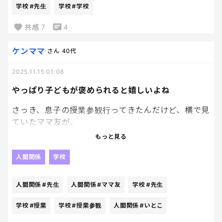
言われたんだぞ！！
学校
#先生
学校
#学校
私はすぐにサインした！！
共感
7
4
ほんとーーにムカつく😠
ケンママ
さん
40代
2025.11.15 01:08
やっぱり子どもが褒められると嬉しいよね
さっき、息子の授業参観行ってきたんだけど、横で見
ていたママ友が、
もっと見る
「〇〇くん（息子）、いつもタブレットのクラスル
ーム（みんながチャットできる場所）で、みんなの
人間関係
学校
疑問に答えたり、まとめたりしてくれていて、とにか
く優しい！優しさが溢れてるよ。」
人間関係
#先生
人間関係
#ママ友
学校
#先生
ええーーーーー
学校
#授業
学校
#授業参観
人間関係
#いとこ