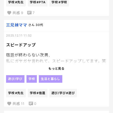
クマ消しに必死になってたら描くの忘れたわ。笑
学校
#先生
学校
#PTA
学校
#学校
と。
一応眉尻まで毛はあるからスケキヨや清少納言まで
は行かずとも、薄い黒だからめちゃもっさい。顔も
共感
9
7
子どもたちが大人になったときの学校。
色味ないから病弱系の面晒してもうてるやんけっ
安心して通わせられる場所であってほしいし、働く
っ。
三兄妹ママ
さん
30代
先生たちにとっても、ちゃんと守られる場所であって
ほしい。
2025.12.11 11:52
しかも今日PTA関連で学校行って先生やら同級生ママ
や上級生ママと顔合わせてんだわ。
スピードアップ
なぜ集まり昨日じゃなかったん。昨日だったら眉毛
ちゃんと描いてたのにいぃぃぃい😭
宿題が終わらない次男。
んぐああああああ恥ずかしすぎるううううなんで帰
私にガヤガヤ言われて、スピードアップしてます。笑
ってきてから思い出すんだよおぉおお😇眉毛もさい
もっと見る
人で浸透したじゃんか絶対よおおぉぉ
偉いとは思わないからな
当たり前だぞ
遊び/学び
学校
生活と暮らし
宿題終わらないかもな量出されてんのに遊び行くな
よ
学校
#先生
学校
#宿題
遊び/学び
#遊び
てか、先生も出しすぎな！！！！
共感
11
0