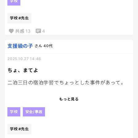
山登りのあとは疲れたのか、地面に突っ伏して、先
学校
生に起こされている写真が連写で3枚も続いてたんだ
けど…
学校
#先生
先生、大変だっただろうな…
共感
13
4
小3でよく頑張って二泊三日を乗り越えたんだろうけ
支援級の子
さん
40代
ど、写真が改めて過酷さを物語っているよ。。
2025.10.27 14:46
来年はもっと笑顔が増えたらいいな。
ちょ、まてよ
二泊三日の宿泊学習でちょっとした事件があって。
帰ってきた娘のリュックから、見たことない大量の
もっと見る
飴やハイチュウの包み紙が……
学校
安全/事故
え？？これいつ食べたの？？
学校
#先生
先生がくれたからバスとかで食べた。