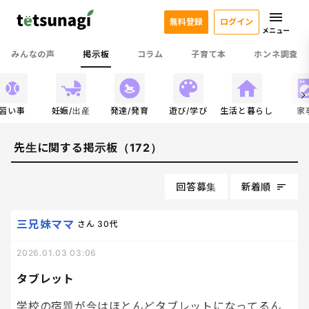
無料登録
ログイン
メニュー
みんなの声
掲示板
コラム
子育て本
ホンネ調査
習い事
妊娠/出産
発達/発育
遊び/学び
生活と暮らし
家
先生に関する掲示板（172）
回答募集
新着順
三兄妹ママ
さん
30代
2026.01.03 03:06
タブレット
学校の宿題が今はほとんどタブレットになってるん