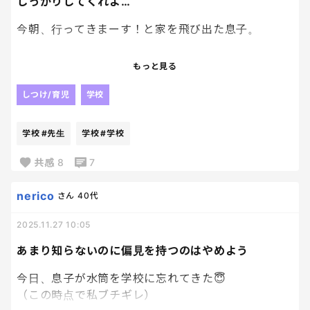
しっかりしてくれよ…
小学生も大変だな。笑
今朝、行ってきまーす！と家を飛び出た息子。
私もこんな感じだったっけな。
いや、今の息子たちの方がロジカルにちゃんと会話
10分後にハアハア言いながら帰ってきて、「習字道
もっと見る
してる気がする。笑
具忘れた！」
しつけ/育児
学校
ええ！？ないよ！？？
学校
#先生
学校
#学校
「え、なんでないの！？探してよ！」
「先週担任の先生が休んで書写なかったから学校じ
共感
8
7
ゃないの！？」
「あ！そういうこと？」
nerico
さん
40代
2025.11.27 10:05
で、また慌てて出て行きました。
完全に遅刻じゃんか？？
あまり知らないのに偏見を持つのはやめよう
てかなんで昨日のうちに用意しとかない？？？
朝タブレット眺めてる時間なんかないっつーの！！
今日、息子が水筒を学校に忘れてきた😇
（この時点で私ブチギレ）