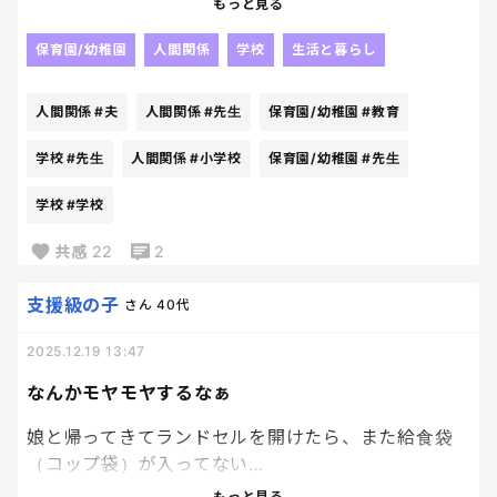
もっと見る
正直、数字の細かい話はよく分からない。
でも、「先生になりたい人が減っている」という事
保育園/幼稚園
人間関係
学校
生活と暮らし
実だけが、心に残って。
人間関係
#夫
人間関係
#先生
保育園/幼稚園
#教育
いま学校に通っている子どもたちが、
大人になったときの学校って、どんな場所になってい
学校
#先生
人間関係
#小学校
保育園/幼稚園
#先生
るんだろう。
学校
#学校
先生の数は足りているのかな。
共感
22
2
一人ひとりの子どもに、ちゃんと目を向けられる余
裕はあるのかな。
支援級の子
さん
40代
とか勝手に一人でオタク気質を発揮しながら、いろ
2025.12.19 13:47
いろ考えちゃった。
なんかモヤモヤするなぁ
ニュースでは、試験を早めるとか、採用の工夫と
娘と帰ってきてランドセルを開けたら、また給食袋
か、いろいろ書かれていたけど、読めば読むほど
（コップ袋）が入ってない…
「それで本当に良くなるのかな？」って、逆にいろい
もっと見る