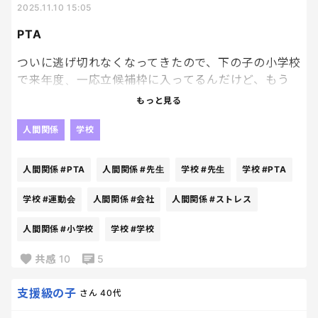
2025.11.10 15:05
親や先生に相談もできなかったし、辛かったな…で、
そこから嘔吐恐怖症になった。
PTA
今は給食も自分で調整できるみたいだけど、子ども
ついに逃げ切れなくなってきたので、下の子の小学校
たちはなかなか声を上げられないから、やっぱり大
で来年度、一応立候補枠に入ってるんだけど、もう
人がある程度気づいて対処するって大事だと思う。
さ、みんな嫌がっているんだからやめるべきだよ
もっと見る
ね。
外部委託か任意参加でいいような…そもそもなんで小
人間関係
学校
学校にPTAがなきゃいけないのか改めて調べてみた
ら、
人間関係
#PTA
人間関係
#先生
学校
#先生
学校
#PTA
「PTAの主な目的は、保護者と先生が協力し合って学
学校
#運動会
人間関係
#会社
人間関係
#ストレス
校運営に携わり、子どもの学習環境を整えていくとい
人間関係
#小学校
学校
#学校
うこと。運動会や文化祭の運営をお手伝いしたり、
廃品回収やベルマークの収益で学校に必要なものを
共感
10
5
購入したりするなどの活動も行う。学校運営は先生
が中心になって行うものではあるのですが、先生た
支援級の子
さん
40代
ちだけではやりきれない部分を、保護者が中心にな