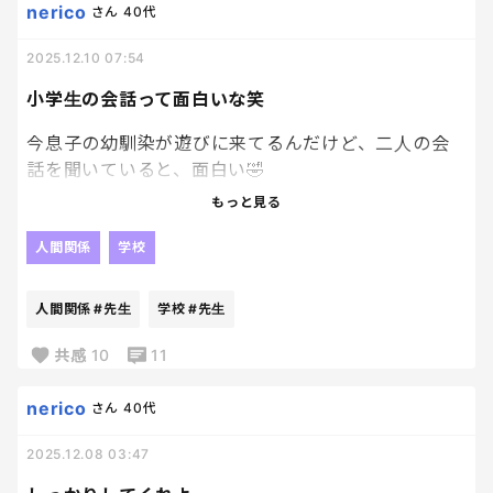
nerico
さん
40代
2025.12.10 07:54
小学生の会話って面白いな笑
今息子の幼馴染が遊びに来てるんだけど、二人の会
話を聞いていると、面白い🤣
もっと見る
〇〇先生、アイスの食べ過ぎで休んだらしいよ。
3組のあいつ、めっちゃ嫌だよね。
人間関係
学校
歌の練習おれいっつもやり直しさせられるんだけ
ど。
人間関係
#先生
学校
#先生
まじ？
あーあいつね！わかる！
共感
10
11
でさー、あれムカつかない？？
nerico
さん
40代
などなど😂
2025.12.08 03:47
2人は違うクラスだから情報交換みたいな感じでいっ
つもこんな感じ。