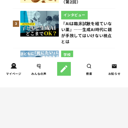
（第2回）
インタビュー
『AIは臨床試験を経ていな
3
い薬』──生成AI時代に親
が手放してはいけない視点
とは
学校
【掲示板の声×公認心理師】
4
子どもに「死にたい」と言
マイページ
みんなの声
検索
お知らせ
われたらー親ができる寄り
添い方と“心のSOS”の受け
止め方（第1回）
親子関係
【掲示板の声×公認心理師】
5
実家に帰るとつらいのはな
ぜ？「毒親かも？」親との
関係に悩む大人へ