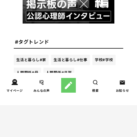
#タグトレンド
生活と暮らし
#家
生活と暮らし
#仕事
学校
#学校
人間関係
#母
人間関係
#旦那
マイページ
みんなの声
検索
お知らせ
週間ホンネ調査ランキング
お金
子どもの習い事の実態を調
1
査｜187件の声から見えた親
たちの葛…