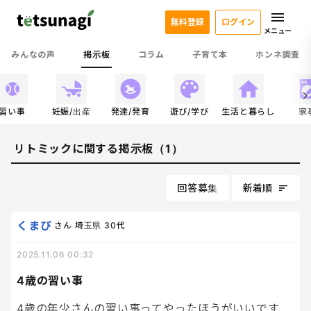
無料登録
ログイン
メニュー
みんなの声
掲示板
コラム
子育て本
ホンネ調査
習い事
妊娠/出産
発達/発育
遊び/学び
生活と暮らし
家
リトミックに関する掲示板（1）
回答募集
新着順
くまぴ
さん
埼玉県
30代
2025.11.06 00:32
4歳の習い事
4歳の年少さんの習い事ってやったほうがいいです