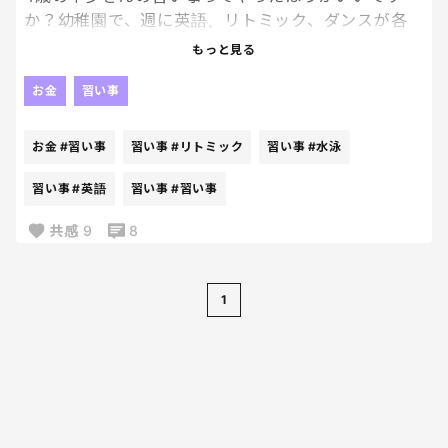
か？幼稚園で、週に英語、リトミック、ダンスが各
35分くらいずつあるのですが…
もっと見る
ピアノとか水泳とかやったほうがいいですか…？🥺
お金
習い事
お金
#習い事
習い事
#リトミック
習い事
#水泳
習い事
#英語
習い事
#習い事
共感
9
8
1