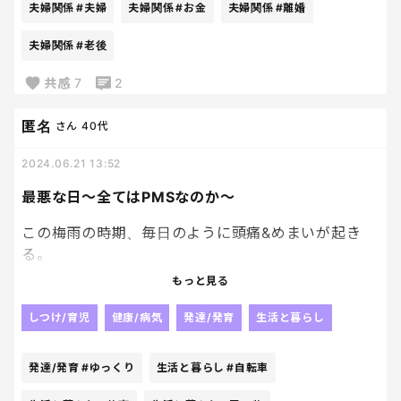
夫婦関係
#夫婦
夫婦関係
#お金
夫婦関係
#離婚
から話をしたいと思わないってのが本音。
夫婦関係
#老後
こんな状態だから老後の夫婦仲も心配。
共感
7
2
離婚したら離婚したらで一人でやっていけるかも心
配だし。
匿名
さん
40代
全てのことが不安になる。
2024.06.21 13:52
どーしようもない状態。
最悪な日〜全てはPMSなのか〜
PMSで心が絶不調....
この梅雨の時期、毎日のように頭痛&めまいが起き
る。
加えて今日は土砂降りの中、子どもを迎えに行き、仕
もっと見る
事帰りに買い物した重い自転車で慎重に漕いでいた
ら…
しつけ/育児
健康/病気
発達/発育
生活と暮らし
道の真ん中にあるガードレール？みたいなやつに、
発達/発育
#ゆっくり
生活と暮らし
#自転車
子どもの足が引っかかって通れない。