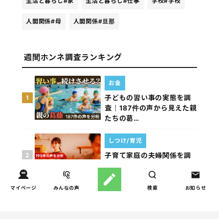
生活と暮らし
#家
生活と暮らし
#仕事
学校
#学校
人間関係
#母
人間関係
#旦那
週間ホンネ調査ランキング
お金
子どもの習い事の実態を調
1
査｜187件の声から見えた親
たちの葛…
しつけ/育児
子育て家庭の夫婦関係を調
2
査｜195件の声から見えた
「チームに…
マイページ
みんなの声
検索
お知らせ
家事
子育て家庭の家事負担の実
3