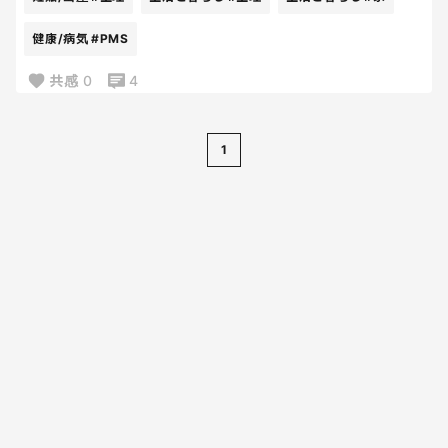
もう泣きながら拭いたよね。
健康/病気
#PMS
なんでこんな日？イライラ頭痛止まらず、子ども達に
共感
0
4
八つ当たりして、私最悪だよ。
1