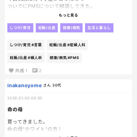
ついでにPMSについて相談してきた。
症状的にPMSではなくて
もっと見る
PMDD傾向が強いみたい。
PMSって言葉の方がよく聞くから
しつけ/育児
妊娠/出産
健康/病気
生活と暮らし
症状でグループ分けされてること知らなかった～
良くなるといいなぁ～
しつけ/育児
#言葉
妊娠/出産
#産婦人科
最近しんどい･･･って思ってたけど
なんかこういうわかりにくくて
妊娠/出産
#婦人科
健康/病気
#PMS
伝えにくい感じの事柄って
共感
1
2
相談しに行くことを躊躇っちゃいがちなんだけど
毎日元気に楽しくいられることが
inakanoyome
さん
30代
何よりなのにね。
それはわかってんだけどなぁ～
2026.01.30 09:50
しっかり向き合え～って自分に喝🥹
命の母
買ってきました。
命の母"ホワイト"の方！
これどれくらいで効果出てくるんでしょう？