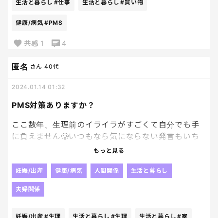
生活と暮らし
#仕事
生活と暮らし
#買い物
ちょっと足をしまってくれる？？
健康/病気
#PMS
って何度も言っても子どもは足をぶらぶら。
共感
1
4
と…バランスを崩し、ゆっくり倒れる自転車…
匿名
さん
40代
もう最悪ですよ。
2024.01.14 01:32
カゴから買い物したやつが全部出て、
PMS対策ありますか？
子どもが泣くから、もうありったけの力で自転車を
起こし……
ここ数年、生理前のイライラがすごくて自分でも手
に負えません🥲いつもなら気にならない発言もいち
なんなん？なんの仕打ちなの？
いち気になって悲しくなったり、消えたくなる時もあ
もっと見る
イライラが止まらず、子どもに暴言吐きながら帰って
ります。家族に辛くあたるときもあり、とても辛いで
しまった。
す…
妊娠/出産
健康/病気
人間関係
生活と暮らし
PMS対策として、実践されてることがあれば教えて
で、夜、ゴミ捨てしようとしたら、まさかのゴミ袋
夫婦関係
ください。
に穴が空いていて、唐揚げの油がめちゃくちゃもれ
ていて…廊下と玄関に脂が…😱😱😱😱😱😱😱
妊娠/出産
#生理
生活と暮らし
#生理
生活と暮らし
#家