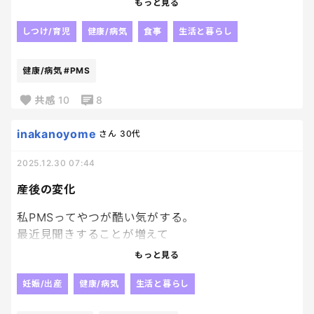
もっと見る
とりあえず続けてみるしかない。
しつけ/育児
健康/病気
食事
生活と暮らし
なんか、飲んでるってだけで
病は気から 的な感じの
健康/病気
#PMS
効果もあるかな。笑
共感
10
8
来月婦人科行く予定もあるから
PMSの相談はしてみようと思っていて、
inakanoyome
さん
30代
何か処方があるなら
2025.12.30 07:44
命の母と比較してどうなのか
相談もしてみよう。
産後の変化
まずこのわけのわからないくらいの
私PMSってやつが酷い気がする。
イライラから解放されたい。笑
最近見聞きすることが増えて
調べてみたけど、
もっと見る
当てはまってる。
妊娠/出産
健康/病気
生活と暮らし
更年期もコワイ。