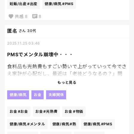
30代でもなるって聞いてるけど
妊娠/出産
#出産
健康/病気
#PMS
下手したら始まってんじゃないかと思うくらい。
共感
8
8
出産はからだにたくさんの変化をもたらすけど
良い変化だけじゃないよね～
匿名
さん
30代
2025.11.25 03:46
PMSでメンタル崩壊中・・・
食料品も光熱費もすごい勢いで上がっていって今でさ
え家計が心配だし、最近は「老後どうなるの？」問
題もかなり心配になる。
もっと見る
心配してもしょうがないけど、このまま物価が爆上が
健康/病気
お金
夫婦関係
りしたら果たして将来食べていけるのか？っていう心
配。
お金
#お金
お金
#光熱費
お金
#物価
しかも今でさえお金の話になると夫婦仲に緊張感が
健康/病気
#メンタル
健康/病気
#熱
健康/病気
#PMS
走る状態、てか旦那があからさまにイヤな顔をする