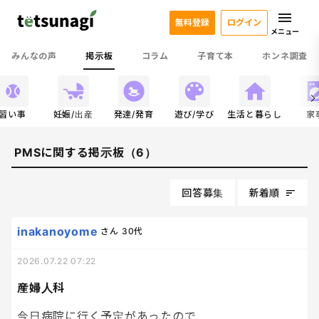
無料登録
ログイン
メニュー
みんなの声
掲示板
コラム
子育て本
ホンネ調査
習い事
妊娠/出産
発達/発育
遊び/学び
生活と暮らし
家
PMSに関する掲示板（6）
回答募集
新着順
inakanoyome
さん
30代
2026.07.22 07:22
産婦人科
今日病院に行く予定があったので