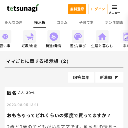
無料登録
ログイン
メニュー
みんなの声
掲示板
コラム
子育て本
ホンネ調査
習い事
妊娠/出産
発達/発育
遊び/学び
生活と暮らし
家
ママごとに関する掲示板（2）
回答募集
新着順
匿名
さん
30代
2023.08.05 13:11
おもちゃってどれくらいの頻度で買ってますか？
2歳と0歳の子どもがいるママです。乳幼児の玩具っ