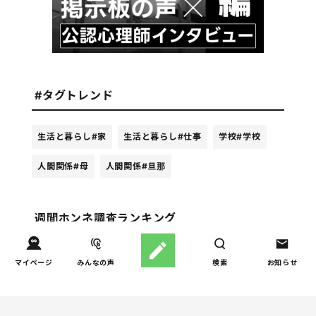
#タグトレンド
生活と暮らし
#家
生活と暮らし
#仕事
学校
#学校
人間関係
#母
人間関係
#旦那
週間ホンネ調査ランキング
お金
マイページ
みんなの声
検索
お知らせ
子どもの習い事の実態を調
1
査｜187件の声から見えた親
たちの葛…