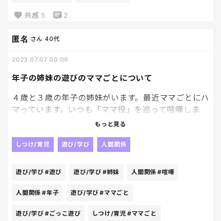
共感
5
2
匿名
さん
40代
2023.07.07 00:06
年子の姉妹の遊びのママごとについて
４歳と３歳の年子の姉妹がいます。最近ママごとにハ
マっています。いつも「ママ役」を巡って喧嘩しま
す。年子なのであまり、お姉ちゃん、妹という感覚が
もっと見る
ありません。ですが、一応お姉ちゃんの方にいつも
我慢してもらっています！
しつけ/育児
遊び/学び
人間関係
そうするとお姉ちゃんは大の字になって寝そべり、マ
マ嫌いと泣き喚きます。
遊び/学び
#遊び
遊び/学び
#姉妹
人間関係
#喧嘩
どう対応してあげたら良いのでしょうか？
その他のごっこ遊びでも同じようになってしまいま
人間関係
#年子
遊び/学び
#ママごと
す。
遊び/学び
#ごっこ遊び
しつけ/育児
#ママごと