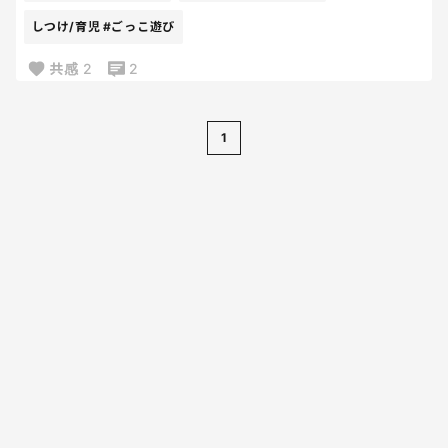
しつけ/育児
#ごっこ遊び
共感
2
2
1