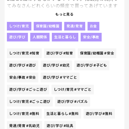
てみなさんどれくらいの頻度で買ってあげています
か？うちは私が月1回くらいの頻度で玩具を刷新して
もっと見る
しまってます💦しかし、2歳児の方がまだ知育玩具に
全く興味を持たなくて、2歳児用のパズルとかも買っ
しつけ/育児
保育園/幼稚園
発達/発育
お金
てあげたのですがお蔵入りになってます笑。ママごと
遊び/学び
人間関係
生活と暮らし
安全/事故
やごっこ遊びは好きなようでよくやっています。0歳
児の方がもうすぐです動き出すのであまり細かめの
しつけ/育児
#知育
遊び/学び
#知育
保育園/幼稚園
#安全
玩具は安全上買いたくないなぁと思ったり。そして
パパが上の子に甘すぎて玩具をねだられるとすぐに
遊び/学び
#遊び
遊び/学び
#幼児
遊び/学び
#子ども
買っちゃって（月に3-4回は買ってる）リビングのス
ペースが脅かされ始めましたw無料で遊べる遊び（牛
安全/事故
#安全
遊び/学び
#ママごと
乳パックで何か作るなど）とかも取り入れたら良い
のかな？ずっと遊べる玩具ってなかなかないから難
遊び/学び
#ごっこ遊び
しつけ/育児
#ママごと
しいですよね💦子どもってすぐに飽きちゃうし笑。
しつけ/育児
#ごっこ遊び
遊び/学び
#パズル
しつけ/育児
#無料
生活と暮らし
#無料
遊び/学び
#無料
発達/発育
#乳幼児
遊び/学び
#玩具