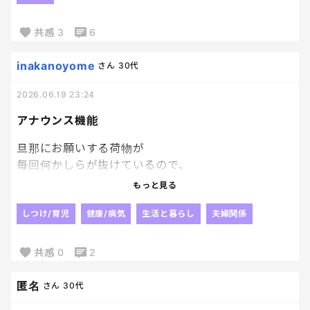
「宅急便送ります！孫たち宛です！
小学生なんだから孫たちに開封させてくださいね！
共感
3
6
以前、〇〇くん（息子）から、送ったクッキーはマ
マが全部食べちゃったと聞いて残念でした！笑」
inakanoyome
さん
30代
2026.06.19 23:24
…クッキー全部なんて食べてないし、そんなこと息子
アナウンス機能
が言うかなと、ほんとグループLINEなのに一言も二
言も多いな…と、返信せず放置。
旦那にお願いする荷物が
毎回何かしらが抜けているので、
妹も、無視しよう、と。
LINEのアナウンス機能っていうものを
もっと見る
発見して、使ってみた。
こういう時のためにあったんだね‥‥
しつけ/育児
健康/病気
生活と暮らし
夫婦関係
で、今朝起きたら、昨夜旦那が返信していた。
ワンタップでメッセージにいけるし
ずっと表示されてるから
共感
0
2
「色々送っていただきありがとうございます！！
こんなん失敗しよないよね！？笑
ただ、ご指摘が事実かどうかは知る由もありません
今日も面会予定だけど
匿名
さん
30代
が、少なくとも誰にとってもプラスにならないことを
やっと成功なるだろうか～～～～