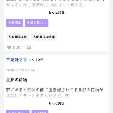
かあると常に喧嘩腰でLINEきてて疲れる。
もっと見る
基本的に自分の意見だけを押し付ける感じなのね。
人間関係
生活と暮らし
こっちの意見とか気持ちは、これっぽっちも考えな
い。
人間関係
#母
人間関係
#喧嘩
こっちにも色々事情とか、気持ちとかあるのに。
共感
1
1
三兄妹ママ
さん
30代
2026.07.29 08:09
旦那の荷物
家に帰ると玄関の前に置き配されてる旦那の荷物が
地味にイラッと来るんだけど。笑
頼みすぎなんよ！
もっと見る
何をそんなに買い物ばっかしてるんだろーなー。