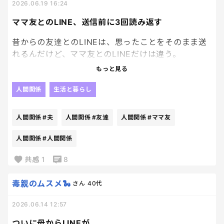
わざわざ言及しないほうが良いですよ。」
もう最低限のものしか伝えてないよー😂
2026.06.19 16:24
ママ友とのLINE、送信前に3回読み返す
まじでよく言った👏👏👏
昔からの友達とのLINEは、思ったことをそのまま送
れるんだけど、ママ友とのLINEだけは違う。
ああいうおかしい人って、家族には何言ってもいいと
もっと見る
思っているからね、第三者からの指摘はこたえるん
文章がおかしくないか。
じゃないの？
失礼じゃないか。
人間関係
生活と暮らし
ざまあww
絵文字多すぎないか。
逆に少なすぎないか。
人間関係
#夫
人間関係
#友達
人間関係
#ママ友
旦那、たまには良い仕事する。
返信のタイミングは大丈夫か。
人間関係
#人間関係
送信ボタンを押す前に、何度も読み返してしまう。
共感
1
8
笑
毒親のムスメ🐍
さん
40代
そして、送った後も、「あの言い方で良かったか
な…」とちょっと考えてしまうんだよな〜
2026.06.14 12:57
別に嫌いとかじゃないよ！？
ついに母からLINEが