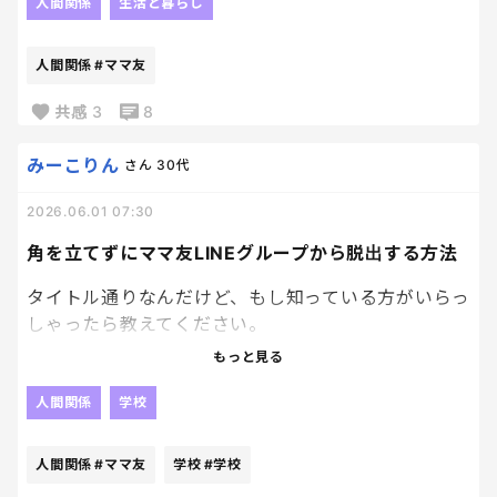
それとも時間がある時に返す？
人間関係
生活と暮らし
私は、
人間関係
#ママ友
「早く返さなきゃ！」
共感
3
8
と思いながら、
みーこりん
さん
30代
2026.06.01 07:30
文章を考えてるうちに時間が過ぎるタイプ😂
角を立てずにママ友LINEグループから脱出する方法
気付けば、
タイトル通りなんだけど、もし知っている方がいらっ
「返信遅くなってごめんね！」
しゃったら教えてください。
もっと見る
から始まることもしばしば。
今日は学校が休みなんだけど、朝から通知が止まり
ません。
人間関係
学校
みなさんは即レス派ですか？
内容がどーでもよすぎて・・・。
人間関係
#ママ友
学校
#学校
プールの準備についてのやり取り。