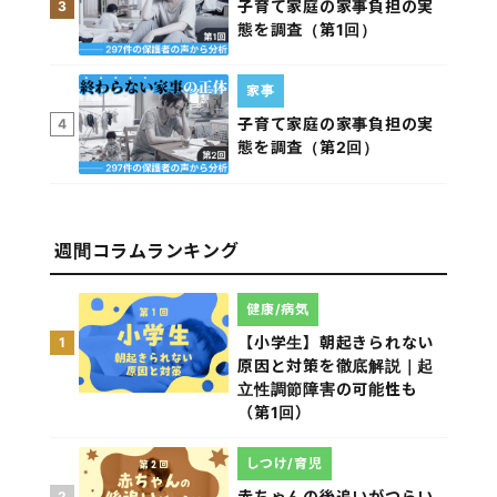
子育て家庭の家事負担の実
3
態を調査（第1回）
家事
子育て家庭の家事負担の実
4
態を調査（第2回）
週間コラムランキング
健康/病気
【小学生】朝起きられない
1
原因と対策を徹底解説｜起
立性調節障害の可能性も
（第1回）
しつけ/育児
赤ちゃんの後追いがつらい
2