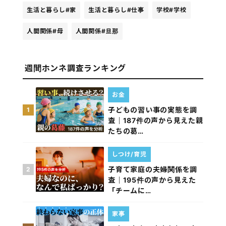
生活と暮らし
#家
生活と暮らし
#仕事
学校
#学校
人間関係
#母
人間関係
#旦那
週間ホンネ調査ランキング
お金
子どもの習い事の実態を調
1
査｜187件の声から見えた親
たちの葛…
しつけ/育児
子育て家庭の夫婦関係を調
2
査｜195件の声から見えた
「チームに…
家事