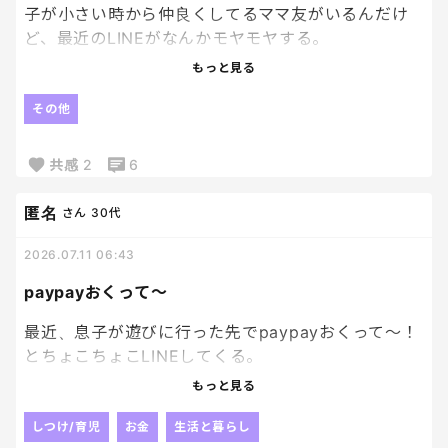
連れて行くのは無理だよと言ったら、
子が小さい時から仲良くしてるママ友がいるんだけ
は？みたいになり。
ど、最近のLINEがなんかモヤモヤする。
もっと見る
しかもスーパーに買い出ししてから行くとか言い出
詳しくは書けないけど、最近うちの子と〇〇君が仲
し、いや行くなら早くに行こうと言っても聞かずに買
良いだの、褒められただの、子を下げてるようでマ
その他
い出ししに出て、お昼に戻り。
ウントなのか、そこまで報告しなくていいことまで
言ってくる。
共感
2
6
そこから行こうなんて無理だろが、と言い合いにな
り、じゃあもう来んなと旦那は1人で行った。
こちらも色々悩んでいたりする中、最近、なんかう
匿名
さん
30代
るさいなーと思うようになってしまった。
私の祖母が亡くなったときも、子どもたちは顔知ら
2026.07.11 06:43
ないし、寒いし、学校もあるしで、葬儀には参列さ
あまり真っ向から返さない方がいいのかな。
paypayおくって〜
せなかった。
サラッと返して気にしなければいいんだけどね。
それは親としての私の考えというか、仕方ないこと
最近、息子が遊びに行った先でpaypayおくって〜！
もあるよね。
とちょこちょこLINEしてくる。
もっと見る
皆さんは同じ状況ならどう対応しますか？
数百円だから、いっかーと送るんだけど
これが何回もあると月の合計でいったら結構いって
しつけ/育児
お金
生活と暮らし