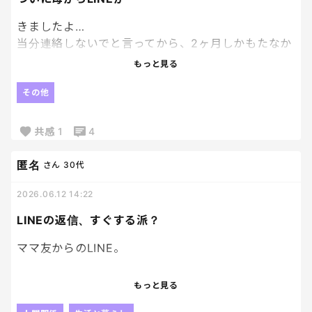
むしろいい人たちばかり。笑
きましたよ…
当分連絡しないでと言ってから、2ヶ月しかもたなか
でも、大人になってからの人間関係って、
った…
程よい距離感があるからこそ、気を遣うこともある
もっと見る
よね〜
来た瞬間、動悸がした。
その他
自分ちの花の写真と、孫たちは元気かという内容だ
共感
1
4
けど、ソッコー消した。
匿名
さん
30代
もう…本当にどうしたら関わらなくてよくなるのか…
2026.06.12 14:22
会う場合は旦那も必ず一緒の方がいいのか…
LINEの返信、すぐする派？
対策や通報制度がある毒親の子の会とかあればいい
ママ友からのLINE。
のに。
すぐ返信する？
もっと見る