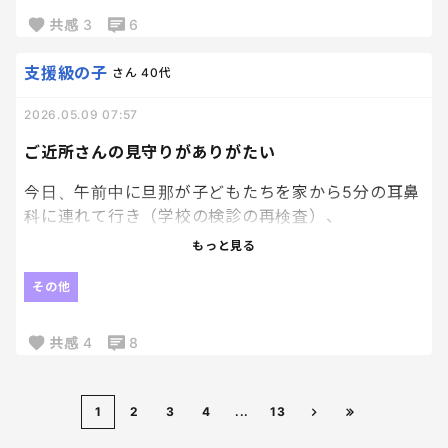
気付けば常にプチ家事＆プチ作業。
共感
3
6
昔はボーッと待ってた気がするのに、子育てしてる
と隙間時間を見つける能力だけは本当に鍛えられる
支援級の子
さん
40代
（笑）
2026.05.09 07:57
でもたまには、レンジ待ちくらい何もしない時間に
ご近所さんの見守りがありがたい
してもいいのかもしれないな〜🤣
今日、午前中に旦那が子どもたちを家から5分の耳鼻
科に連れて行き（学校の検診の再検査）、
そのまま旦那は隣駅のマックを買いに行き、兄妹2人
もっと見る
で先に自宅に帰ってきた。
その他
で、近所のママ友からLINEが。
共感
4
8
言おうか迷ったけど、危なかったから一応報告する
ね。
お兄ちゃんがかなり全速力で走って、その後を妹ちゃ
1
2
3
4
...
13
んが追いかけていたと。