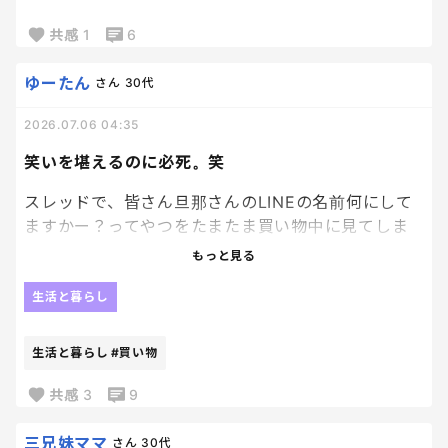
んのね。笑
共感
1
6
やられてる、、、、笑
ゆーたん
さん
30代
2026.07.06 04:35
笑いを堪えるのに必死。笑
スレッドで、皆さん旦那さんのLINEの名前何にして
ますかー？ってやつをたまたま買い物中に見てしま
い大笑いするところだった。
もっと見る
まぁクズとか💩とかありそうだなと思ったら案の定
あった。
生活と暮らし
元がついてる人は養育費。
最初にスレ開いたら他人！て出てくるし。
生活と暮らし
#買い物
クチクサ、ダニ、アル中、奇行種、特級呪物などな
ど、、
共感
3
9
みんな旦那嫌いすぎ。あと多分そう呼ばれてもしょう
がないことしてるんだろうなって。笑
三兄妹ママ
さん
30代