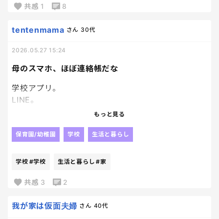
スマホ放置してたんだけど、未読件数47件。
共感
1
8
半分以上はどうでも良い内容。
tentenmama
さん
30代
ということで、角を立てずにママ友LINEグループか
2026.05.27 15:24
ら脱出する方法を教えてくれた方には、米俵一俵を
差し上げます。
母のスマホ、ほぼ連絡帳だな
学校アプリ。
LINE。
予定表。
もっと見る
写真。
天気。
保育園/幼稚園
学校
生活と暮らし
気づけば全部、家族運営ツールになってるなぁと。
学校
#学校
生活と暮らし
#家
笑
共感
3
2
自分のためにスマホ見てたはずなのに、学校のお便
り確認して終わる日あるよね。笑
我が家は仮面夫婦
さん
40代