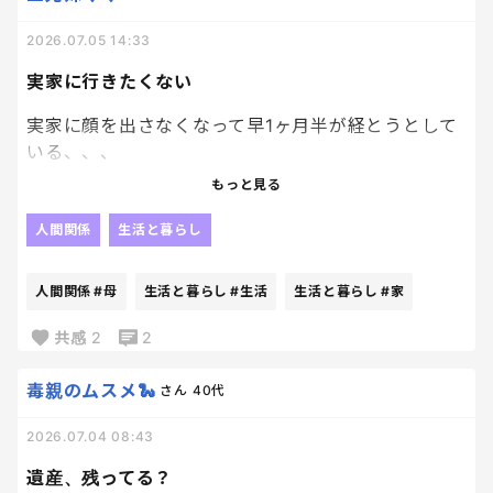
私は普通に旦那の名前だけど、気分だけでも味わい
2026.07.05 14:33
たいから山中柔太朗に変更しようかな。笑
実家に行きたくない
実家に顔を出さなくなって早1ヶ月半が経とうとして
いる、、、
もっと見る
子供達もおおきくなって、実家(おばあちゃん家)に行
くということが別に楽しみではなくなってきている
人間関係
生活と暮らし
今。
無理に行くことはないなーと思って、日々生活してい
人間関係
#母
生活と暮らし
#生活
生活と暮らし
#家
たら全く実家によりつかなくなってしまった。笑
共感
2
2
母親と話すのも最近疲れるし。
わざわざこちらが、パーキングに車停めて、金かけ
毒親のムスメ🐍
さん
40代
てまで実家に行く理由もないし。
2026.07.04 08:43
たまにLINEで連絡とってればいいかなーと。
遺産、残ってる？