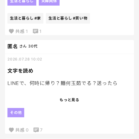
生活と暮らし
夫婦関係
届くたびに、旦那へLINE。笑
また届いているぞ！！と。笑
生活と暮らし
#家
生活と暮らし
#買い物
共感
1
1
匿名
さん
30代
2026.07.28 10:02
文字を読め
LINEで、何時に帰り？麺何玉茹でる？送ったら
返事「買い物して帰ります」
もっと見る
おい文字読めや。笑
その他
追撃もないし。
いらないのか？夕飯。
共感
0
7
朝の君の希望なんですが🤨