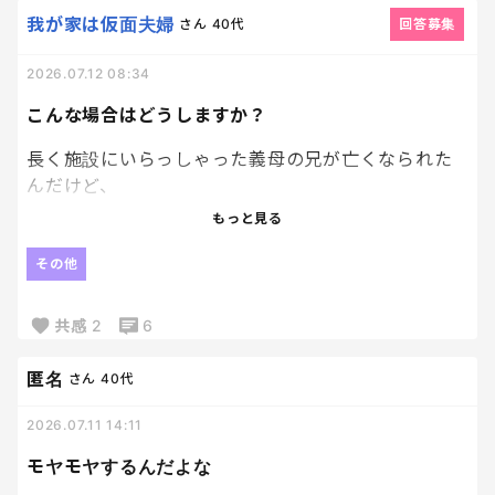
我が家は仮面夫婦
さん
40代
回答募集
2026.07.12 08:34
こんな場合はどうしますか？
長く施設にいらっしゃった義母の兄が亡くなられた
んだけど、
通夜葬儀はせず、義両親だけで火葬するそうで。それ
もっと見る
までは病院に安置されているらしく。
その他
旦那は昨日一日仕事だったため、日曜日行ってくる
よと昨日の夕方にLINEしてきた。
共感
2
6
で、今朝、みんな色々疲れて9時に起き、そしたら旦
匿名
さん
40代
那が、みんなで行こうと言い出し。
2026.07.11 14:11
その病院は隣の県のため2時間弱かかります。
モヤモヤするんだよな
息子は咳を引きずっているし、暑い中子どもたちを