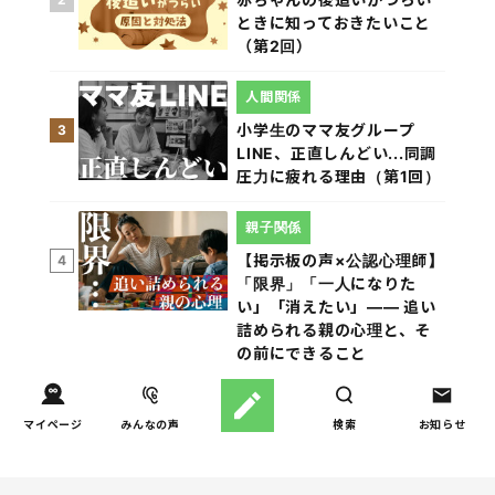
ときに知っておきたいこと
（第2回）
人間関係
小学生のママ友グループ
3
LINE、正直しんどい...同調
圧力に疲れる理由（第1回）
親子関係
【掲示板の声×公認心理師】
4
「限界」「一人になりた
い」「消えたい」―― 追い
詰められる親の心理と、そ
の前にできること
親子関係
マイページ
みんなの声
検索
お知らせ
【掲示板の声×公認心理師】
5
実家に帰るとつらいのはな
ぜ？「毒親かも？」親との