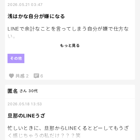
2026.05.21 03:47
浅はかな自分が嫌になる
LINEで余計なことを言ってしまう自分が嫌で仕方な
い。
感情のまま言って後悔する。
もっと見る
仕事では、後輩に
その他
「言うべきことは言っていいけど、
言いたいだけの場合はよく考えて。」と言っているの
共感
2
6
に、
匿名
さん
30代
それ自分に言いたいですわ。
2026.05.18 13:53
つい、身内にそうなってしまいがちなのもダメだな
旦那のLINEうざ
と猛省。
忙しいときに、旦那からLINEくるとどーしてもうざ
く感じちゃうの私だけ？？？笑