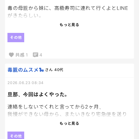
こちらはそういう気持ちだけどね。
毒の母親から妹に、高級寿司に連れて行くよとLINE
あちらは違うわけで。
がきたらしい。
もっと見る
めんどいなぁ
はああ？？
その他
いやあなた、遺産ちゃんと計画的に貯めてますか？
最初にあんなに親戚が集まって計画立ててあげたの
共感
1
4
に、まさかもう半分くらいないんじゃ！？
毒親のムスメ🐍
さん
40代
老後にお金がないと泣きつかれたくないから、叔父
叔母は放棄してまで遺産を母に譲ったのに…
2026.06.23 08:34
旦那、今回はよくやった。
お金の使い方がやばいやつに大金渡しちゃやっぱあ
かんよな。
連絡をしないでくれと言ってから2ヶ月、
我慢ができない母から、またいきなり宅急便を送り
つけてきて、私と旦那と妹がいるグループLINEに投
もっと見る
下。
その他