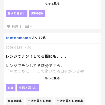
もっと見る
忙しいのに何の用だよ！？って、ガルカルしちゃうの
よ。笑
生活と暮らし
夫婦関係
旦那別に何も悪くないのにね。笑
共感
1
4
tentenmama
さん
30代
2026.05.16 14:10
レンジでチン！してる間にも、、、
レンジでチンしてる数分ですら、
「今のうちに！」って動いてる自分がいる😂
もっと見る
洗い物を1つ片付けたり、
翌日の予定確認したり、
家事
生活と暮らし
テーブル拭いたり、
LINE返したり、
家事
#家事
生活と暮らし
#家
生活と暮らし
#家事