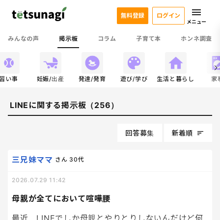
無料登録
ログイン
メニュー
みんなの声
掲示板
コラム
子育て本
ホンネ調査
習い事
妊娠/出産
発達/発育
遊び/学び
生活と暮らし
家
LINEに関する掲示板（256）
回答募集
新着順
三兄妹ママ
さん
30代
2026.07.29 11:42
母親が全てにおいて喧嘩腰
最近、LINEでしか母親とやりとりしないんだけど何