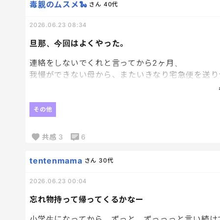
難しいなぁ
毒親のムスメ🐍
さん
40代
2026.06.23 08:34
旦那、今回はよくやった。
連絡をしないでくれと言ってから2ヶ月、
我慢ができない母から、またいきなり宅急便を送りつ
「宅急便送ります！孫たち宛です！
小学生なんだから孫たちに開封させてくださいね！
その他
部食べちゃったと聞いて残念でした！笑」
共感
3
6
…クッキー全部なんて食べてないし、そんなこと息子
tentenmama
さん
30代
多いな…と、返信せず放置。
2026.06.23 00:04
妹も、無視しよう、と。
忘れ物持って帰ってくるかなー
小学生になってから、ずっと、ずっっっと言い続け