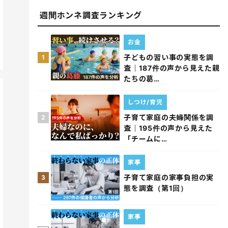
週間ホンネ調査ランキング
お金
子どもの習い事の実態を調
1
査｜187件の声から見えた親
たちの葛…
しつけ/育児
子育て家庭の夫婦関係を調
2
査｜195件の声から見えた
「チームに…
家事
子育て家庭の家事負担の実
3
態を調査（第1回）
家事