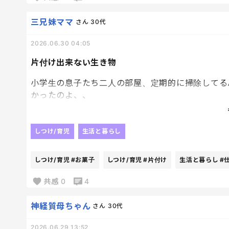
三兄妹ママ
さん
30代
2026.06.30 04:05
片付け出来ない生き物
小学生の息子たち二人の部屋、定期的に掃除してる
かったのよ、、
今日久しぶりに見てみたんだけど、、
ほんとなんでこんなに片付けできないんだろう😇
しつけ/育児
生活と暮らし
男子っていう生き物ができないのか、うちの子だけ
しつけ/育児
#お菓子
しつけ/育児
#片付け
生活と暮らし
#
特に長男がやばくて、お菓子のゴミとかゴミ箱ある
共感
0
4
か缶ジュースがそのまま転がってたりして、もうあ
神経質母ちゃん
さん
30代
帰ってきたらとりあえず詰めようと思います😇
2026.06.29 13:52