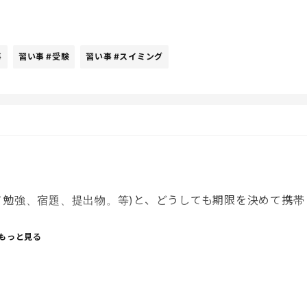
憶がある。
事
習い事
#受験
習い事
#スイミング
イミングだけ。下の子は公文のみ。
い毎日、やりたいことが見つからないのなら興味があるこ
て勉強、宿題、提出物。等)と、どうしても期限を決めて携帯
ち。
もっと見る
無力さを感じるのだ。
してくれるのが1番なんだけどなぁ