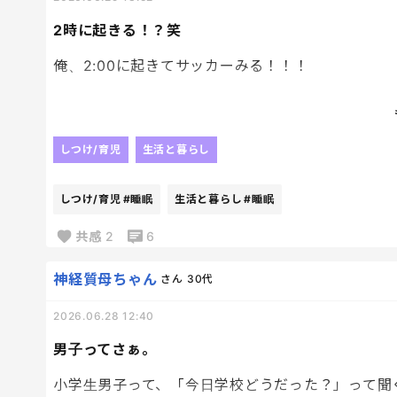
2時に起きる！？笑
俺、2:00に起きてサッカーみる！！！
だと。笑
わかるけどね？？
しつけ/育児
生活と暮らし
わかるけど、わかるけどぉぉぉぉぉ
しつけ/育児
#睡眠
生活と暮らし
#睡眠
平日だからなー。笑
学校大丈夫？笑
共感
2
6
明日、睡眠不足の小学生多いんじゃない？？笑
神経質母ちゃん
さん
30代
2026.06.28 12:40
男子ってさぁ。
小学生男子って、「今日学校どうだった？」って聞