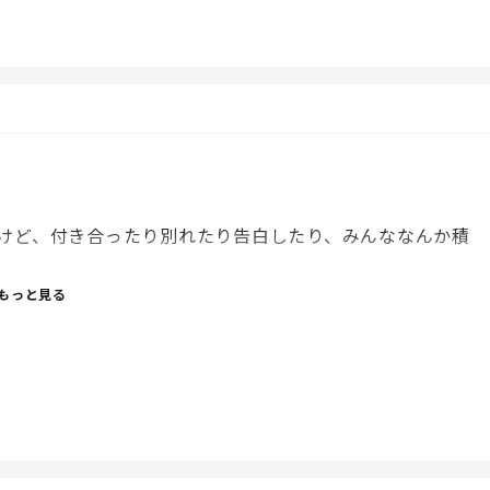
けど、付き合ったり別れたり告白したり、みんななんか積
もっと見る
（！？）本当かなぁ…
親が首をつっこむ話でもないかなと。
の気持ちも大切にしてほしいし、段々と親の手を離れてい
い見本にならないといけないなぁと。（遠い目）