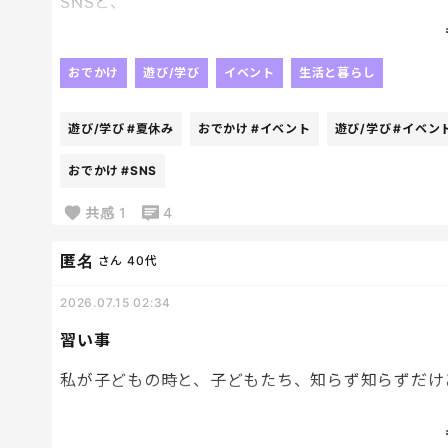
SNSと、
公共施設のポスター見て
夏休み中に楽しめそうなイベントを
ポチポチ申込。
おでかけ
遊び/学び
イベント
生活と暮らし
同じ有料でも
しっかり楽しめないとね！
遊び/学び
#夏休み
おでかけ
#イベント
遊び/学び
#イベン
ただどうしても下の子たちには
難しくて小学生向けだなってものもあるから、
おでかけ
#SNS
その辺も考えながら･･･😂
共感
1
4
申し込んだ物忘れて
ダブルブッキングしないように気をつけなきゃ。笑
匿名
さん
40代
2026.07.15 02:34
習い事
私が子どもの時と、子どもたち、知らず知らずだけ
私はとにかく習い事を同時に多数やってた。