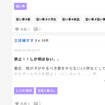
（やらされてた？）
バレエ、絵、英語、ピアノ、スイミングなど…
習い事
でも結局、ピアノとスイミング以外は長続きせず。
器用貧乏みたいに全部中途半端になってしまった記
習い事
#塾
習い事
#小学生
習い事
#英語
習い事
#習い
上の子はピアノを少しやってから、あとはずっとス
共感
2
4
1つずつしかやっていない。
子どもたちがやりたがらないのもあるし、私も忙し
三兄妹ママ
さん
30代
とを1つだけやるのだっていいよね、と。
2026.07.09 02:17
で、私がやったことのない中学受験。
禁止！！しか術はない、、
小学生で塾に行くなんて、考えてもいなかった。
最近、我が子がやるべき事をやらない(小学生とし
全て自分とは違う子ども時代を送っている子どもた
やらゲームやらを禁止！！にしちゃう、、、🥹
時代の移り変わりもあるけど、新鮮な感じがする。
私は結局これしか出来ないのか、、、と、親として
しつけ/育児
生活と暮らし
でもこれが1番効くんだよなぁ
何かを取り上げるのではなく、しっかり心から反省
共感
0
3