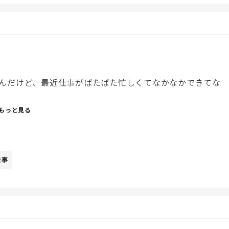
んだけど、最近仕事がばたばた忙しくてなかなかできてな
もっと見る
ができないのか分からないけど。
仕事
のに捨てずに引き出しにしまってたり、飲んだ缶コーヒーと
りえないんだけど。