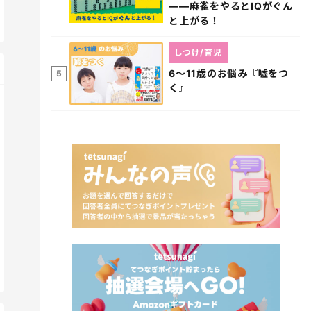
――麻雀をやるとIQがぐん
と上がる！
しつけ/育児
6～11歳のお悩み『嘘をつ
5
く』