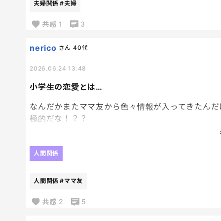
夫婦関係
#夫婦
共感
1
3
nerico
さん
40代
2026.06.24 13:48
小学生の恋愛とは…
なんだかまたママ友から色々情報が入ってきたんだ
極的だな！？？
まさかの息子も例に違わず付き合って別れていたり
人間関係
息子に聞いても、何もないよと言うだけだし、まぁ
人間関係
#ママ友
好きになった子には優しくしてほしいし、でも自分
くときに、これからを生きる息子にとって、私が良
共感
2
5