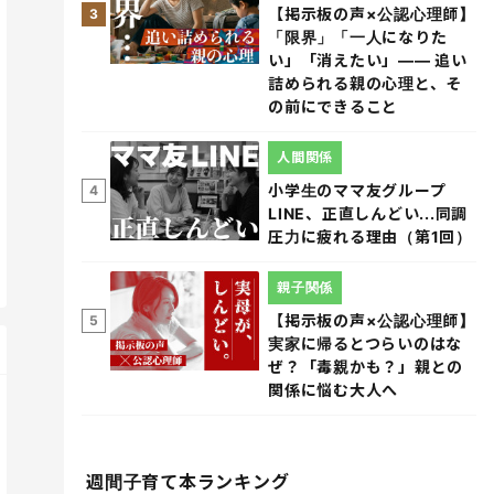
【掲示板の声×公認心理師】
3
「限界」「一人になりた
い」「消えたい」―― 追い
詰められる親の心理と、そ
の前にできること
人間関係
小学生のママ友グループ
4
LINE、正直しんどい...同調
圧力に疲れる理由（第1回）
親子関係
【掲示板の声×公認心理師】
5
実家に帰るとつらいのはな
ぜ？「毒親かも？」親との
関係に悩む大人へ
週間子育て本ランキング