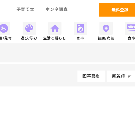
ム
子育て本
ホンネ調査
無料登録
達/発育
遊び/学び
生活と暮らし
家事
健康/病気
食
回答募集
新着順