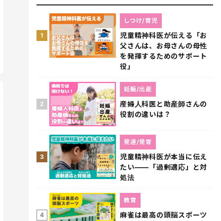
しつけ/育児
児童精神科医が伝える「お
1
父さんは、お母さんの母性
を発揮するためのサポート
役」
妊娠/出産
産婦人科医と助産師さんの
2
役割の違いは？
発達/発育
児童精神科医が本当に伝え
3
たい――「過剰適応」と対
処法
教育
麻雀は最高の頭脳スポーツ
4