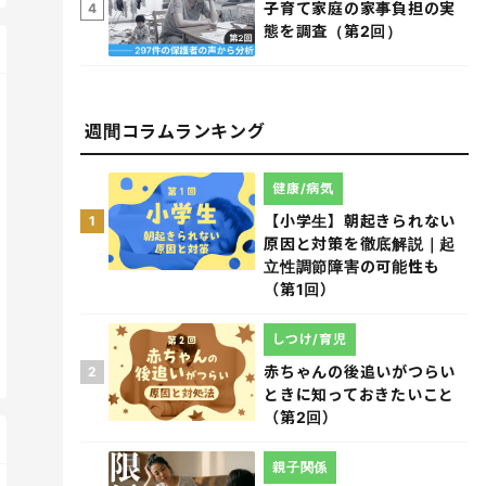
子育て家庭の家事負担の実
4
態を調査（第2回）
週間コラムランキング
健康/病気
【小学生】朝起きられない
1
原因と対策を徹底解説｜起
立性調節障害の可能性も
（第1回）
しつけ/育児
赤ちゃんの後追いがつらい
2
ときに知っておきたいこと
（第2回）
親子関係