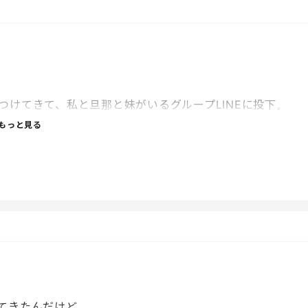
けてきて、私と旦那と妹がいるグループLINEに投下。
もっと見る
以前、〇〇くん（息子）から、送ったクッキーはママが全
が言うかなと、ほんとグループLINEなのに一言も二言も
てきたんだけど