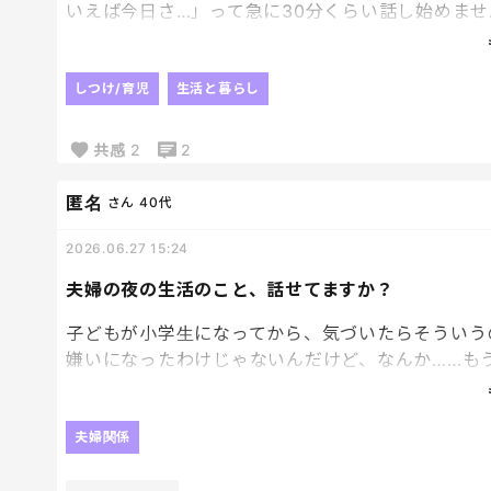
いえば今日さ…」って急に30分くらい話し始めませ
しかも結構大事な話だったりするから、「それもっ
しつけ/育児
生活と暮らし
全てにおいてギリギリなのよ！笑
共感
2
2
匿名
さん
40代
2026.06.27 15:24
夫婦の夜の生活のこと、話せてますか？
子どもが小学生になってから、気づいたらそういう
嫌いになったわけじゃないんだけど、なんか……も
うなんだろう。気になるけど聞けない💦...
夫婦関係