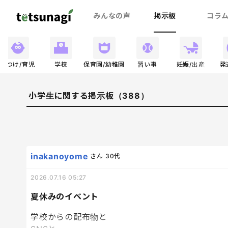
みんなの声
掲示板
コラ
しつけ/育児
学校
保育園/幼稚園
習い事
妊娠/出産
発
小学生に関する掲示板（388）
inakanoyome
さん
30代
2026.07.16 05:27
夏休みのイベント
学校からの配布物と