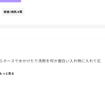
健康/病気
#薬
らホースで水かけたり洗剤を何か面白い入れ物に入れて広
よ、雑巾じゃなくてこっち。と食卓クイックルスプレーと
もっと見る
夏に1回大規模な掃除はやったから軽く水で流してブラシで
だからとりあえずすぐ取り掛かれるように細かいゴミだけ