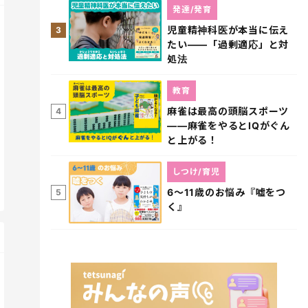
発達/発育
児童精神科医が本当に伝え
3
たい――「過剰適応」と対
処法
教育
麻雀は最高の頭脳スポーツ
4
――麻雀をやるとIQがぐん
と上がる！
しつけ/育児
6～11歳のお悩み『嘘をつ
5
く』