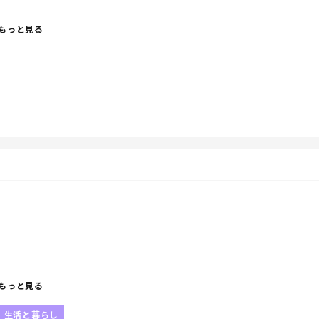
もっと見る
疲れた」って言うと「甘えてる」になる。
欲しい。
うね」「今日は休んでね」「これは俺がやるね」が欲し
だけ増えていくのよ。
もっと見る
生活と暮らし