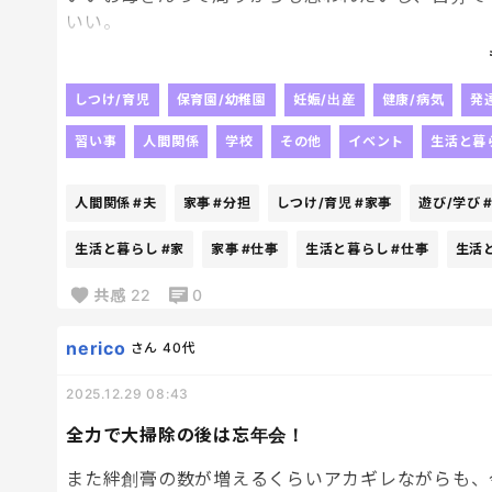
いい。
「すごいがんばってるね」
「子どもたちの気持ちを大切にしてるね」
しつけ/育児
保育園/幼稚園
妊娠/出産
健康/病気
発
「仕事も家事もちゃんとやってすごいね」
習い事
人間関係
学校
その他
イベント
生活と暮
「優しいね・・・」
人間関係
#夫
家事
#分担
しつけ/育児
#家事
遊び/学び
で？
何か返ってきた？
生活と暮らし
#家
家事
#仕事
生活と暮らし
#仕事
生活
家のことは全部、私。
共感
22
0
子どもたちのことも全部、私。
子どもたちが体調を崩したときも、夜中の対応も全
nerico
さん
40代
いいお母さんをやればやるほど、負担だけがどんど
2025.12.29 08:43
全力で大掃除の後は忘年会！
「しっかりしているから大丈夫でしょ？？？」
また絆創膏の数が増えるくらいアカギレながらも、