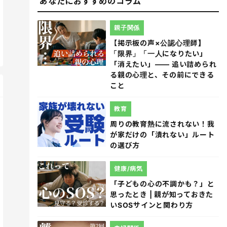
あなたにおすすめのコラム
親子関係
【掲示板の声×公認心理師】
「限界」「一人になりたい」
「消えたい」―― 追い詰められ
る親の心理と、その前にできる
こと
教育
周りの教育熱に流されない！我
が家だけの「潰れない」ルート
の選び方
健康/病気
「子どもの心の不調かも？」と
思ったとき | 親が知っておきた
いSOSサインと関わり方