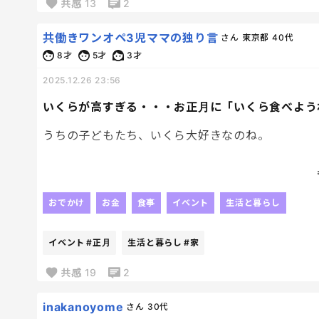
私が撤去。ふう、窓が綺麗だからか日差しもクリア
共感
13
2
共働きワンオペ3児ママの独り言
さん
東京都
40代
8才
5才
3才
2025.12.26 23:56
いくらが高すぎる・・・お正月に「いくら食べよう
うちの子どもたち、いくら大好きなのね。
今まで「食べたい！」って言われるたびにかわして
「いくらはお正月に食べようね」って。
おでかけ
お金
食事
イベント
生活と暮らし
その正月もうすぐじゃん。
イベント
#正月
生活と暮らし
#家
いつのまにかいくらが宝石に見えるくらい高くなっ
共感
19
2
さっきも純度100％の期待の目で「いくら買った
inakanoyome
さん
30代