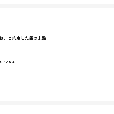
に見えるわ！！旦那氏お疲れ様！
ね」と約束した親の末路
きたのよ。
もっと見る
ているんですけど・・・。
？」「いくら楽しみだな」って言われて。