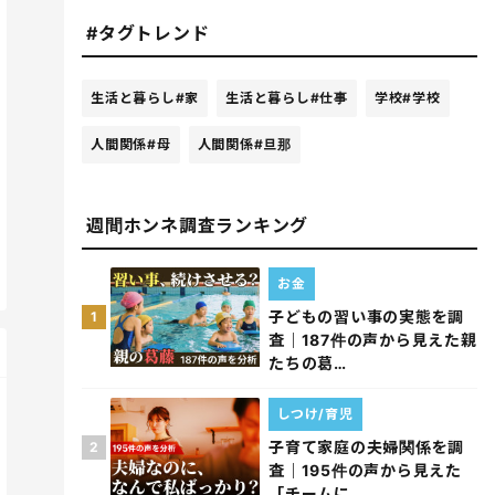
#タグトレンド
生活と暮らし
#家
生活と暮らし
#仕事
学校
#学校
人間関係
#母
人間関係
#旦那
週間ホンネ調査ランキング
お金
子どもの習い事の実態を調
1
査｜187件の声から見えた親
たちの葛…
しつけ/育児
子育て家庭の夫婦関係を調
2
査｜195件の声から見えた
「チームに…