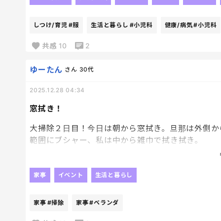
年内ラスト診療日、恐るべし！！
もっと早く数えとくんだった……
しつけ/育児
#服
生活と暮らし
#小児科
健康/病気
#小児科
今後の教訓にします。。。
共感
10
2
うちの子、読書好きで良かった。
だまーーーって本読んでる。
ゆーたん
さん
30代
ありがてえ〜笑
2025.12.28 04:34
窓拭き！
大掃除２日目！今日は朝から窓拭き。旦那は外側か
範囲にブシャー、私は中から雑巾で拭き拭き。
ガラス用洗剤で拭いてたら、こっちのがよく落ちる
マイクロファイバーみたいな雑巾を渡された。
びっくりするくらい綺麗になった🤭
家事
イベント
生活と暮らし
やはり掃除のプロは素晴らしいわ。
2階の窓拭きも終わり、残すはベランダ掃除のみ。
家事
#掃除
家事
#ベランダ
ゴシゴシしたら終わりそう。やってくれるのは旦那