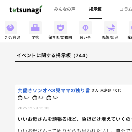
みんなの声
掲示板
コラ
しつけ/育児
学校
保育園/幼稚園
習い事
妊娠/出産
発
イベントに関する掲示板（744）
共働きワンオペ3児ママの独り言
さん
東京都
40代
8才
5才
3才
2025.12.29 15:03
いいお母さんを頑張るほど、負担だけ増えていくの
いいお母さんって周りからも思われたいし、自分で