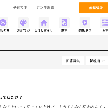
ム
子育て本
ホンネ調査
無料登録
達/発育
遊び/学び
生活と暮らし
家事
健康/病気
食
回答募集
新着順
って私だけ？
もなりたいって思っていたけど、もうそんなん思われなくて