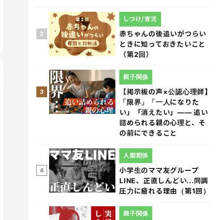
しつけ/育児
赤ちゃんの後追いがつらい
2
ときに知っておきたいこと
（第2回）
親子関係
【掲示板の声×公認心理師】
3
「限界」「一人になりた
い」「消えたい」―― 追い
詰められる親の心理と、そ
の前にできること
人間関係
小学生のママ友グループ
4
LINE、正直しんどい...同調
圧力に疲れる理由（第1回）
親子関係