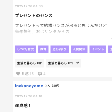
2025.12.26 04:30
いや、もう弱音吐くね。
今の私、完全に子どもたちの期待と家計の板挟み状
プレゼントのセンス
詰んでる。
プレゼントって結構センスが出ると思うんだけど
もうさ、ここまできたら鮭、養殖する？
毎年恒例、おばサンタからの
ベランダにいけす置く？
今年のプレゼントがハイセンス過ぎた。笑
名前つけたら情が湧いて食べられなくなるんじゃね
特に長男にくれた子供用スコープ。
しつけ/育児
教育
遊び/学び
人間関係
イベント
お正月食べようねでかわしてきたけど、未来の自分
結構面白くて大人も使える😂！
長男の性格をわかりすぎてて
生活と暮らし
#家
生活と暮らし
#コープ
同じような状況の人いる？
的を得すぎてるー！！！
同じように悩みながら年末を迎えてる親、私だけじ
ただ、冷蔵庫と壁の隙間とか
共感
15
4
動かせないものの隙間を
スコープで見るから
inakanoyome
さん
30代
ごみたくさんあるよ！！！って
2025.12.26 04:18
いちいちお知らせされるようになった笑
おかげさまでお家がきれいになっていくよ～笑
達成感！