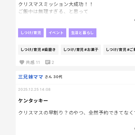
クリスマスミッション大成功！！
ご飯中は無理すぎる、と思って
お風呂に入るタイミングで
先に入れてささっと準備、
あとから一緒に入って
しつけ/育児
イベント
生活と暮らし
時間までとにかく廊下に出ないように
必死になった😂
しつけ/育児
#歯磨き
しつけ/育児
#お菓子
しつけ/育児
#ご
大満足でプレゼント🎁開封して
共感
11
2
今日もお昼ごはん食べてカラオケ🎤♪
今までで一番のクリスマスだったらしい🎅笑
三兄妹ママ
さん
30代
今は届いたてんこ盛りお菓子から
2025.12.25 14:08
今日はどれを食べようか吟味中…😂
これだけ笑顔になってくれたら
ケンタッキー
私も達成感で満たされるわ✨✨
クリスマスの早割り？のやつ、全然予約できてなく
サンタからの手紙に
お菓子を送るから
まあ、クリスマスに絶対たべないと！！って感じで
歯磨きを約束しようって書いておいたんだけど