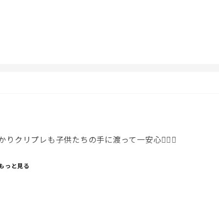
い遅めのクリスマスパーティーをしようと思っている！！✨
クリプレも子供たちの手に渡って一安心😮‍💨💓
もっと見る