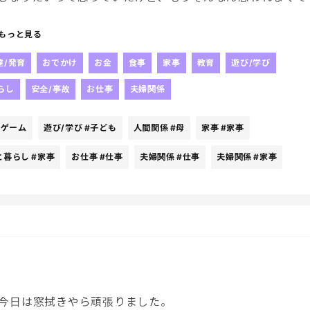
もっと見る
達/発育
おでかけ
お金
食事
家事
教育
遊び/学び
らし
安全/事故
お仕事
夫婦関係
#ゲーム
遊び/学び
#子ども
人間関係
#母
家事
#家事
と暮らし
#家事
お仕事
#仕事
夫婦関係
#仕事
夫婦関係
#家事
部私がやる。
ん増えていくんだけど。
今日は窓拭きやら頑張りました。