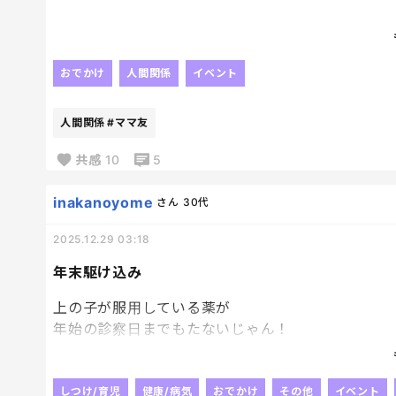
は？
大丈夫なわけないじゃん。
今からママ友たちと忘年会🍻！
文句言うと、「冷たいお母さん」扱いされるし、「
本音は朝までカラオケ行きたい！！！
おでかけ
人間関係
イベント
だから今日も「いいお母さん」を演じているだけ。
発散するぞーー
人間関係
#ママ友
評価なんていらないから、ただこの負担を分担して
共感
10
5
「ありがとう」はもういらないから「じゃあ、手伝
inakanoyome
さん
30代
い。
2025.12.29 03:18
なんでいいお母さんをやると罰ゲームみたいに負担
年末駆け込み
もう疲れた。
上の子が服用している薬が
年始の診察日までもたないじゃん！
ってことに気づいて
急遽予約無しで小児科に来ておりますが
どんだけぇーーーーーー☝️
しつけ/育児
健康/病気
おでかけ
その他
イベント