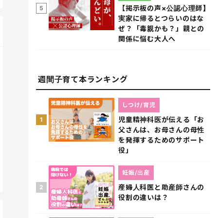
【掲示板の声×公認心理師】
5
実家に帰るとつらいのはな
ぜ？「毒親かも？」親との
関係に悩む大人へ
週間子育て本ランキング
しつけ/育児
児童精神科医が伝える「お
1
父さんは、お母さんの母性
を発揮するためのサポート
役」
妊娠/出産
産婦人科医と助産師さんの
2
役割の違いは？