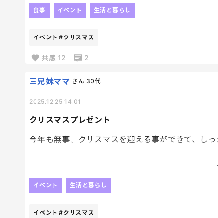
昨日の歯磨き中は
週末、ケンタとFOLのタルトケーキ買って、ちょ
食事
イベント
生活と暮らし
お約束したんだった！！と
いつもよりはシャカシャカ🦷。
ケンタのことしか考えてないから楽しみすぎる。笑
イベント
#クリスマス
いつまで効果あるかな～
いや一年持続してくれないと困るんだが！😂
共感
12
2
三兄妹ママ
さん
30代
2025.12.25 14:01
クリスマスプレゼント
今年も無事、クリスマスを迎える事ができて、しっかり
来年はどんなサンタ業務になるか、、、
楽しみですね☺️
イベント
生活と暮らし
イベント
#クリスマス