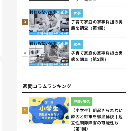
家事
子育て家庭の家事負担の実
3
態を調査（第1回）
家事
子育て家庭の家事負担の実
4
態を調査（第2回）
週間コラムランキング
健康/病気
【小学生】朝起きられない
1
原因と対策を徹底解説｜起
立性調節障害の可能性も
（第1回）