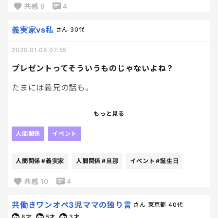
共感
9
4
面倒い、、、
義実家vs私
さん
30代
去年までは、男子チームもホワイトデーは手作りで
お返ししてたけど、今年はもう市販のものをお返し
2026.01.08 07:55
でいいかな🥹
プレゼントってそういうものじゃないよね？
みなさん、ホワイトデーって何をお返ししてま
たまには義兄の話も。
す？？？🥹
義実家に行っても、部屋にこもりきりで
もっと見る
ほぼ会話する事もなく食事の時に同じ空間に降りて
くるくらいの存在なので、いままでこれといって害が
人間関係
イベント
なかったのですが、、、（小声で人の指摘ばっかす
るから、空気が悪くなるくらい）
人間関係
#義実家
人間関係
#旦那
イベント
#誕生日
誕生日プレゼントで一悶着。
共感
10
4
我が子と特にコミュニケーションを取ろうとしない
共働きワンオペ3児ママの独り言
さん
東京都
40代
わりには、
8才
5才
3才