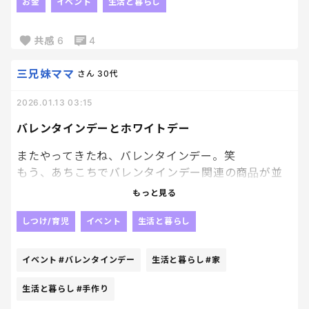
買おう！と思いつつ、、、
お金
イベント
生活と暮らし
高けぇ。
共感
6
4
と思って躊躇してしまいます。
昔は100円以下で板チョコ買えてたのになぁ
三兄妹ママ
さん
30代
こんな未来がくるなんて誰が想像しただろうか、、、
2026.01.13 03:15
バレンタインデーとホワイトデー
またやってきたね、バレンタインデー。笑
もう、あちこちでバレンタインデー関連の商品が並
んでますがな。
もっと見る
娘が産まれてからバレンタインをしっかりやる事に
しつけ/育児
イベント
生活と暮らし
なっちまったから、面倒い母。笑
イベント
#バレンタインデー
生活と暮らし
#家
ちなみに、我が家には男子もいるからホワイトデー
もしっかり行う。
生活と暮らし
#手作り