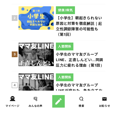
健康/病気
【小学生】朝起きられない
2
原因と対策を徹底解説｜起
立性調節障害の可能性も
（第1回）
人間関係
小学生のママ友グループ
3
LINE、正直しんどい...同調
圧力に疲れる理由（第1回）
人間関係
小学生のママ友グループ
4
LINEが疲れた…角を立てな
い断り方と通知設定（第2
回）
マイページ
みんなの声
検索
お知らせ
親子関係