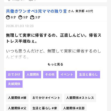
「やってみたいかも」って。即答じゃないけど、わり
いい人たちだから距離感が難しい。
と前向き。
共働きワンオペ3児ママの独り言
さん
東京都
40代
たまにどう接していいのか分からない。
8才
5才
3才
もうこれは、私がコミュ障だからと思うしかないの
私自身も親元を離れる経験、集団生活、失敗を含め
か。
たような体験みたいなものって大切だな～って、何と
2026.01.03 10:23
なく頭の中では分かってる。
無理して実家に帰省するの、正直しんどい。帰省ス
モヤモヤするから殴り書き。
トレス半端ねぇ。
でもやっぱり高い（笑）。
本当に成長するんかな？良かった変化だけじゃなく
いつも思うんだけど、無理して実家に帰省するのし
て逆に荒れてしまったとか、高いお金を払う価値が
んどすぎる。
あったとか。実際どうなんかなって。
もっと見る
帰省したい人だけがすればいいと思う。
正直、いろいろ気になってます。
「周りも帰っているからうちも・・・」みたいなノ
おでかけ
人間関係
その他
イベント
生活と暮らし
リだと地獄見る人もいると思うんだよね。
夫婦関係
サマーキャンプや合宿など、親元を離れるプログラ
ムを経験したことがある方、「ここが良かった」
今年は同じタイミングで弟一家も帰ってきた。
「ここは想像と違った」みたいな体験談があれば教
人間関係
#嫁
おでかけ
#イベント
人間関係
#ストレス
えて欲しいです。
で、もう一言で言うね。
人間関係
#父
生活と暮らし
#家
人間関係
#旦那