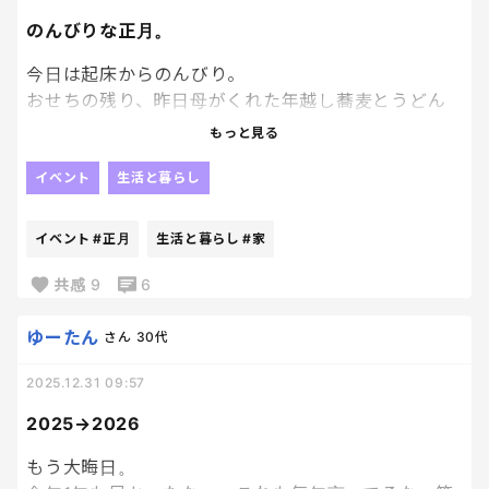
のんびりな正月。
今日は起床からのんびり。
おせちの残り、昨日母がくれた年越し蕎麦とうどん
の残りを朝ごはんに適当に食べる。
もっと見る
私はダラダラリュウジさんレシピの雑煮を作る。こ
の間、初笑い、初怒り、初叫び、初鼻血を済ませま
イベント
生活と暮らし
した。忙し。笑
旦那は1人で義実家へ。私は息子とダラダラ。ずっと
イベント
#正月
生活と暮らし
#家
ダラダラ。笑 録画のフットンダとおもしろ荘とア
メトーク観てゲラゲラ🤣
共感
9
6
そういや今日、結婚10周年でして。（唐突）
ゆーたん
さん
30代
もうそんな経つかー、としみじみ。
2025.12.31 09:57
10年前の今日、でっかい隣都市の市役所に婚姻届出
しに行ったなー、祝日だから奥の小部屋見たいなと
2025→2026
この警備員さんに出して、同じこと考えてる男女が前
後に何組かいて。笑
もう大晦日。