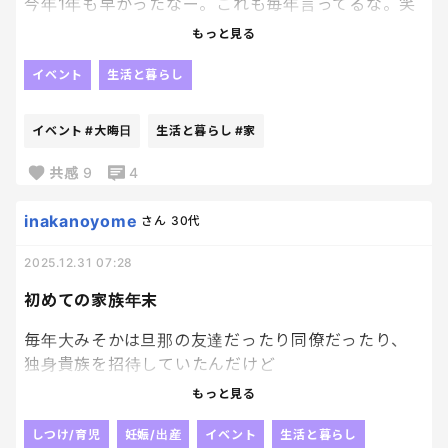
もうあの時の初々しい乙女な私はいなくて、いつの
今年1年も早かったなー。これも毎年言ってるな。笑
間にか肝っ玉かあちゃんに進化してしまいましたが
もっと見る
ね、時の流れは残酷。笑
今年は子どもが小学校に入学し周りの環境が変わっ
よし、限界までダラダラしよ。笑
て最初は戸惑いもあったけど大病も行き渋りもなく
イベント
生活と暮らし
通えて本当良かった！
私は地味にコロナにかかったりでなんか健康面が終
イベント
#大晦日
生活と暮らし
#家
わってたな、、高頻度で鼻血噴いてたし、、笑
来年は年女だけど本厄な上、八方塞がり。
共感
9
4
めっちゃ気にしてるわけではないけど、やはり気に
はなる。今年前厄の時点で結構災難降りかかってる
inakanoyome
さん
30代
し笑
2025.12.31 07:28
とりあえず年始以降にお守り買いに行ってお祓いし
てこよ、そうしよう。予約ページまでは行ってるの
初めての家族年末
よ。笑
来年の目標は健康第一。
毎年大みそかは旦那の友達だったり同僚だったり、
ストレスはなるべくその日のうちに解消出来るよう
独身貴族を招待していたんだけど
それなりにうまく生きる。馬だけに。笑
今年は休憩の年に。
もっと見る
夜は紅白観て、孤独のグルメ観て、おせちやら年越し
ごめんしました。
蕎麦食べて雑煮仕込みつつのんびり年越しかな。
となってみて思えば、
しつけ/育児
妊娠/出産
イベント
生活と暮らし