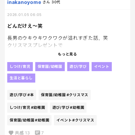
きた人をよいしょするものなの？
inakanoyome
さん
30代
純粋にあげる方が、お祝いの気持ちで贈るの物だと
超絶人見知り。
2026.01.05 06:05
思うんだけど、、、
知らない大人に話しかけられると即フリーズ。
これって、私と旦那の感覚がズレてる？
どんだけえ～笑
楽しくプレゼントしてくれたもので遊んでる子ども
今日もそう。
の写真も添えて、お礼したのよ？
長男のウキウキワクワクが溢れすぎた話。笑
クリスマスプレゼントで
開始早々、固まる。私の服を掴む手の握力が異常に
ちなみに、宅配の時間だけど
「幼稚園📚」をお願いしていた長男。
もっと見る
強い。
19時すぎで後1分遅かったら風呂入ってたからね？
すっかりはまって例のごとく
3才とは思えないんだけど。
全然受け取れそうな時間じゃないですよー。
しわしわになるほどすでに読み返してて
しつけ/育児
保育園/幼稚園
遊び/学び
イベント
年齢詐称してない？てか、その力いつ使う予定だっ
くっそ忙しい時間ですよー。
次のも絶対欲しい！！と言っていたなかで
生活と暮らし
たの？
お年玉おをもらったので
今日の工作は微細運動レベルでいいちゅうねん。
そんな考えてるっていうなら、送ったよっていう
もらった日にすぐ幼稚園📚の新刊を購入へ。
LINEを送ればいいのに。
遊び/学び
#本
保育園/幼稚園
#クリスマス
買った日は帰宅時間が遅かったから
途中から「お母さんも一緒にどうぞ〜☺️」という優
圧倒的にコミュニケーションが少ないのに、後出し
いやだいやだと駄々をこねる長男に
しい地獄が始まり、気づいたら私がメインで制作し
しつけ/育児
#幼稚園
遊び/学び
#幼稚園
でキレられるのは胸糞悪い。
翌日にやろう、を何とか納得してもらって
てた。
枕の下に幼稚園📚置いて就寝。笑
保育園/幼稚園
#幼稚園
イベント
#クリスマス
でも楽しみにしすぎてるせいで３時頃に
主役交代、早すぎだって。
かーちゃん、もう朝？起きて良い？って起こされて
共感
13
7