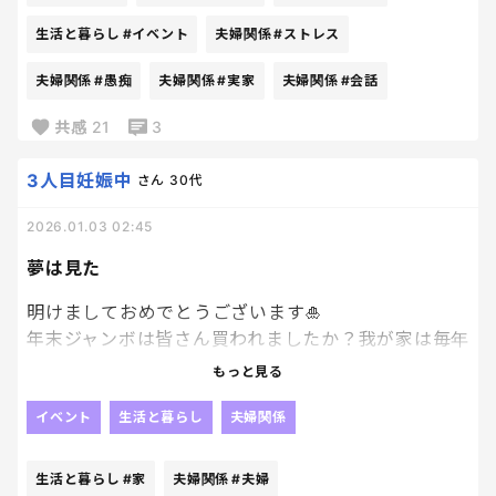
前向きな話も、ちょっと現実的な話も、どっちも聞
空気が微妙すぎる。
生活と暮らし
#イベント
夫婦関係
#ストレス
きたいです😊
理由は弟嫁と実父の相性が、クソほど悪いから。
夫婦関係
#愚痴
夫婦関係
#実家
夫婦関係
#会話
科学的に検証してもたぶん結果は同じ。
共感
21
3
会話がかみ合わないとか、価値観が違うとか、そん
3人目妊娠中
さん
30代
な生ぬるい話じゃない。もはや、同じ空間にいるだ
けで、空気が死ぬやつ。
2026.01.03 02:45
で、その死臭みたいな空気をどうするかって？
夢は見た
そう。私が全力で取り繕う。
明けましておめでとうございます🎍
年末ジャンボは皆さん買われましたか？我が家は毎年
話題振るわ、おもしろくないことにも大袈裟に笑う
恒例なので、もちろん購入済み。これから番号の確
わ、誰かが黙ったらフォローするわ、もちろん場が
もっと見る
認です。夢を見ることが大事。そう言い聞かせて毎年
あれそうになったときの軌道修正も。
開封してる。笑
イベント
生活と暮らし
夫婦関係
当たったときはどういう反応をするかな～なんて妄
何これ？
想の話を夫婦でして楽しんでる。これで十分なので
旦那からも「実家でゆっくりしてきなよ～」みたい
生活と暮らし
#家
夫婦関係
#夫婦