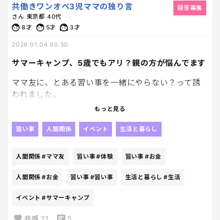
共働きワンオペ3児ママの独り言
最前線で母が壁になり、盾になり、時々、工作まで請
会えば気を遣うし、ちょっとした一言を「今の、ど
回答募集
さん
東京都
40代
け負うやつ。
ういう意味だった？」って過敏に反応してしまう。
8才
5才
3才
以上、疲れたっていう独り言。
悪気はないって分かってる言葉ほど地味にジワジワ刺
2026.01.04 00:50
さってくるの何なんだろ。
サマーキャンプ、5歳でもアリ？親の方が悩んでます
子育てのアドバイスもくれる。さりげないし、押し
ママ友に、とある習い事を一緒にやらない？って誘
付けがましくもない。
われました。
気にする必要なんてないって理屈では分かってる。
その習い事の一番の売りが、毎年夏にあるサマーキ
もっと見る
ャンプ。
でも、めちゃくちゃ気にしてる自分がいる。
習い事
人間関係
イベント
生活と暮らし
「ここで子どもが驚くほど成長する」
で、旦那に言うと毎回これ。
「親元を離れて一気に変わる」
人間関係
#ママ友
習い事
#体験
習い事
#お金
「気にしすぎじゃない？」「悪く取らなくていいと
思うよ？」
って、熱く語られたわけだけど、正直、高い。
人間関係
#お金
習い事
#習い事
生活と暮らし
#生活
普通に高い（笑）。1泊なんだけど高い（笑）。
はい出た。
イベント
#サマーキャンプ
義実家問題あるある返答。
ただ、気になって子ども（5才）に聞いてみたら
共感
21
5