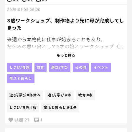
毎年誕生日プレゼントは律儀に送ってくれるんです。
2026.01.05 06:20
先日ももらったのですが、
受け取ったのが私で、出張中の旦那にお礼言っとい
3歳ワークショップ、制作物より先に母が完成してし
てねと伝えたのですが
まった
忙しく、受取日の翌日にお礼をしたそうです。
来週から本格的に仕事が始まることもあり、
冬休みの思い出として3才の娘とワークショップ（工
そしたらこんな返信が↓
作系/場所：図書館）に行ったんだけど・・・。
もっと見る
はい。
結論。
しつけ/育児
教育
遊び/学び
その他
イベント
仕事忙しいのもわかるし、こんな事言いたくないけ
体内のエネルギーが、きれいさっぱり枯渇しちゃっ
ど
生活と暮らし
たよ。
誕生日までに届いて、受け取れそうな時間にって考え
て指定して送ってるのに、お礼が遅れるのってどうな
遊び/学び
#冬休み
遊び/学び
#本
教育
#本
もう立ち上がれない。
の？
もっと人の気持ち考えた方がいいよ。
しつけ/育児
#服
生活と暮らし
#仕事
うちの3才。
わりと器用。工作嫌いじゃない、むしろ好き。
とLINEが来たそう。
共感
21
1
プレゼントって、最速でお礼をして、プレゼントして
ここまでは順調。大変なのはここから。