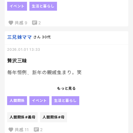
な夜なガチャガチャをやりに☺️
イベント
生活と暮らし
子供達からしたら、特別な日だからすごく喜んでガ
共感
9
2
チャガチャしてました✨
三兄妹ママ
さん
30代
2026.01.01 13:33
贅沢三昧
毎年恒例、新年の親戚集まり。笑
義母が頑張ってくれて、美味しい料理が食卓を彩りま
もっと見る
す。笑
人間関係
イベント
生活と暮らし
私は、たらふく食べて、食べて、食べまくる！それの
み！笑
人間関係
#義母
人間関係
#母
体重計のるの怖いなー。笑
共感
11
2