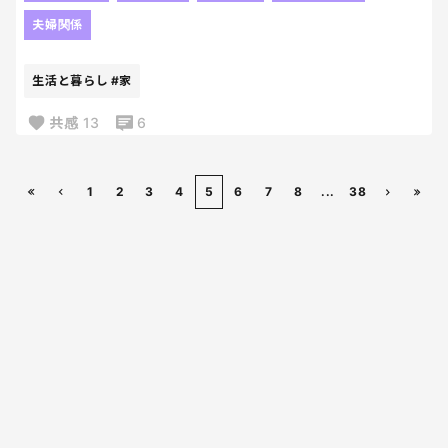
皆さま、今年一年お疲れ様でした！そしてありがと
子供が産まれてからは初めての家族だけの年末じゃ
夫婦関係
うございました✨
ない？と。
また来年からお世話になります✨
で、さらに遡ると
生活と暮らし
#家
義実家行ったり旦那とずっと一緒だったりなんだり
結婚してから２人きりで年末過ごしたことなくな
で大変な方も多いと思います（うちもそれなり
い？？って😂
共感
13
6
に、、）が、良い年を迎えましょう！！
毎年誰かしらいるのよ。
旦那が呼ぶから。笑
だから、今年は子供たちをいつも通りに寝かせて
1
2
3
4
5
6
7
8
...
38
２人で年越ししようか、と目論見中。
目論見通り、お昼寝せずに遊んでるから
こてっと寝てくれそう！
たくさん食べて眠くなぁれぇーーー笑