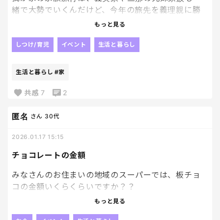
緒で大勢でいくんだけど、今年の旅先を義理親に勝
手に決められた事にイラっときた
もっと見る
田舎のじいさんの法事の為に田舎に帰る⇨旅行らし
しつけ/育児
イベント
生活と暮らし
い。
そんなん、私からしたら旅行でもなんでもないの
生活と暮らし
#家
よ。
はっきり言って、地獄よ
共感
7
2
楽しくともなんともない
親戚一同に囲まれて、しんどいしかないわ
匿名
さん
30代
立場的にね。
2026.01.17 15:15
はーー、もう夏がだるすぎる、、、
チョコレートの金額
みなさんのお住まいの地域のスーパーでは、板チョ
コの金額いくらくらいですか？？
もっと見る
今年もバレンタインが近づく中、チョコを買おう！