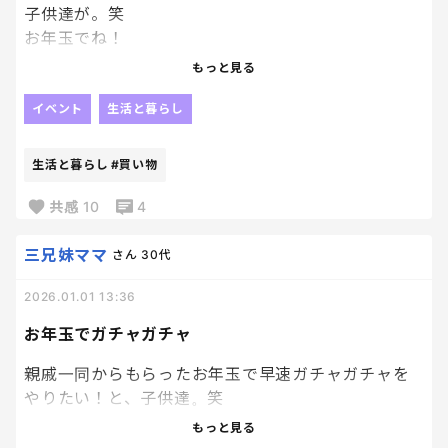
隣にいない私になぜか気づいた娘が
子供達が。笑
起きてきて
お年玉でね！
だいすきだよ
もっと見る
って言いながらそばにいてくれた🥹♡きゅん♡
毎年恒例なんですけど、お年玉を手にした子供達が
あたまいたいの？あたしはいたくないよ
各々好きな物や、狙ってた物を買いに行く！
イベント
生活と暮らし
ってのも教えてくれた。笑
これが1番楽しそうにしてるんだなぁ。笑
生活と暮らし
#買い物
食べるときはちゃんと食べなきゃだめね。
私もいいなぁ〜と思いながら見てる。楽しそう。笑
今日はしっかり食べてますっっ✊
共感
10
4
体重計乗ったら1キロしっかり増えてたぜ✊
来年も一緒に買い物行けたらいいな☺️
三兄妹ママ
さん
30代
2026.01.01 13:36
お年玉でガチャガチャ
親戚一同からもらったお年玉で早速ガチャガチャを
やりたい！と、子供達。笑
もっと見る
まあ、自分達のお金だからお好きにどうぞ！と、夜