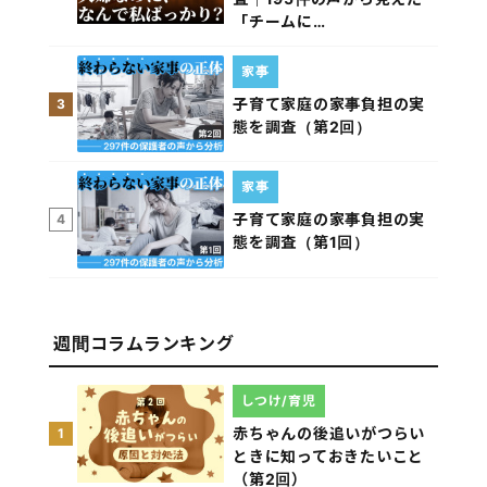
「チームに…
家事
子育て家庭の家事負担の実
3
態を調査（第2回）
家事
子育て家庭の家事負担の実
4
態を調査（第1回）
週間コラムランキング
しつけ/育児
赤ちゃんの後追いがつらい
1
ときに知っておきたいこと
（第2回）