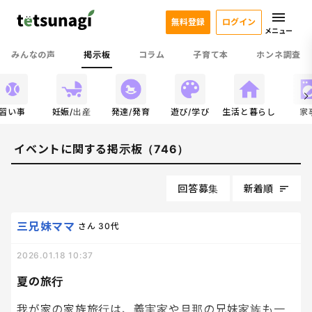
無料登録
ログイン
メニュー
みんなの声
掲示板
コラム
子育て本
ホンネ調査
習い事
妊娠/出産
発達/発育
遊び/学び
生活と暮らし
家
イベントに関する掲示板（746）
回答募集
新着順
三兄妹ママ
さん
30代
2026.01.18 10:37
夏の旅行
我が家の家族旅行は、義実家や旦那の兄妹家族も一