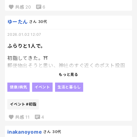
今のところ、家事への出走エントリーなし！
共感
20
6
任せろ？？？
ゆーたん
さん
30代
あのタスキ、どこで落とした？
2026.01.02 12:07
気づけば、全家事を私がやっているんだけど。
誰も代走来ない、ずっと一区間、給水なし。
ふらりと1人で。
初詣してきた。⛩️
ここまでくると、文句を言う気も起きない。
郵便物出そうと思い、神社のすぐ近くのポスト投函
逆に関心してる。
した後で、人ごみじゃなかったら参拝しよーと言っ
もっと見る
たら思ったより空いてて立ち寄り決定。
宣言したことスポーンと忘れて、一貫して不参加の姿
参拝ってどうやるんだったけか、と前の人をガン見
健康/病気
イベント
生活と暮らし
勢。
しながら復習。笑
すごいよ、あんた。
そのあとはおみくじやらおまもりを一通り買い、帰
イベント
#初詣
宅。
私は本厄だから厄除け守り、旦那は酒守り、息子は健
共感
11
4
康守り。笑
おみくじは小吉。そして帰宅してから気づいた、私
inakanoyome
さん
30代