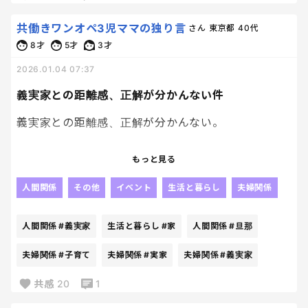
外真っ暗だろうが。ともう一度寝かせる出来事あり
で、15分くらい経つと、何事もなかったかのように
😂
共働きワンオペ3児ママの独り言
さん
東京都
40代
楽しそうにやり始めるんだけど。
そのあと６時前にはしっかり起床。
8才
5才
3才
ガバっ！と起きて走ってリビング行ってた笑
始めのあれ、何？
2026.01.04 07:37
目覚めの良さにもびっくりだし
ウォーミングアップ？
どんだけ頭の中幼稚園📚が占めてんのよ笑
義実家との距離感、正解が分かんない件
母のHPを削るための前戯？
上手くできなくてワーワー騒いで
義実家との距離感、正解が分かんない。
二度三度と私と旦那に怒られながら
終わったあと、「楽しかったね！」と言われたけど、
それでも自分でやり切った！
私はただただ、命を削って作品を完成させた人の顔
私の考えすぎなんかな。
本の販売頻度が２か月に一回てちょうどいいペー
もっと見る
をしてたと思うわ。
ス。
義実家のこと「嫌い！」ではないし、むしろいい人
人間関係
その他
イベント
生活と暮らし
夫婦関係
作って一度読んで終わり、にならず
母子分離できないのは分かってる。
たち。
しっかり読み込むし、作ったものを大事にする。
3歳だし、人見知りだし、無理させるつもりもない。
子どもたちのこともかわいがってくれるし。
ただ年齢はあってるけど
人間関係
#義実家
生活と暮らし
#家
人間関係
#旦那
長男には内容が合っていない感じがする
長男（7才）のときのワークショップの立ち位置は
だからこそ、しんどくなるときがあるんだよね。
夫婦関係
#子育て
夫婦関係
#実家
夫婦関係
#義実家
次は「小学生📚」買わせてみようかな～
「「経験させなきゃ」「場慣れさせなきゃ」。
これ、かなり贅沢な悩みだと分かっているんだけど
共感
20
1
さ。
今は、ただ戦場。