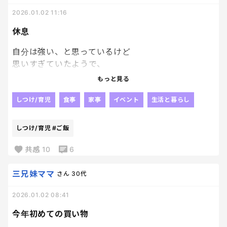
ズボン裾を靴下インしとる。😂
2026.01.02 11:16
急遽行ったから部屋着だったの忘れてたわ。最悪。
厄年恐るべし（こじつけ）
休息
自分は強い、と思っているけど
思いすぎていたようで、
疲れた～
もっと見る
疲れに気づいた～笑
30日から31、1日とずっとキッチンに立っていて
しつけ/育児
食事
家事
イベント
生活と暮らし
味見でお腹満たされていたから
ついうっかり、全然食べていなかった････
しつけ/育児
#ご飯
昨日の夜頭痛と寒気やばくて薬飲んで寝たけど
効かず、
共感
10
6
夜中に起きて、
冷凍ご飯チンしてお湯と一緒に
三兄妹ママ
さん
30代
少しずつモグモグモグモグ。
2026.01.02 08:41
熱源となるものが身体に無さ過ぎたようで、
食べてたらよくなった🥹
今年初めての買い物