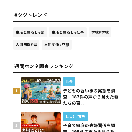
#タグトレンド
生活と暮らし
#家
生活と暮らし
#仕事
学校
#学校
人間関係
#母
人間関係
#旦那
週間ホンネ調査ランキング
お金
子どもの習い事の実態を調
1
査｜187件の声から見えた親
たちの葛…
しつけ/育児
子育て家庭の夫婦関係を調
2
査｜195件の声から見えた