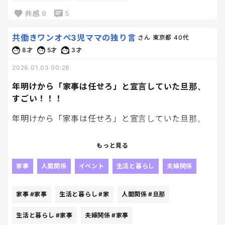
す。笑
なことを言われたけど、どこで？誰が？いつ？どうや
共感
9
5
って？ゆっくりすればよいの？？？
共働きワンオペ3児ママの独り言
さん
東京都
40代
私の「ゆっくり」は、滞在中一瞬もなかったんだけ
ど。
8才
5才
3才
2026.01.03 00:28
今年は3才と一緒に帰ったってのもあるけど、今回は
年明けから「家事は任せろ」と宣言していた旦那、
実家に着いて、30分くらいで思った。
すごい！！！
「あー、早く自分の家に帰りてぇーーー」
年明けから「家事は任せろ」と宣言していた旦那。
帰省って、家族に会えてうれしいイベントのはずじゃ
さほど期待はしていなかったけど、すごい！
もっと見る
ん？
昨日から箱根駅伝にフル参加してる。
家事
人間関係
イベント
生活と暮らし
夫婦関係
なんで苦痛ばかりなのよ。
テレビの前から一切動かないよ！
一区間どころか、全区間常駐してるよ。
家事
#家事
生活と暮らし
#家
人間関係
#旦那
私はただゆっくりしたいだけなんだよ。
家事？？？
生活と暮らし
#家事
夫婦関係
#家事
あーーー、これ、すげぇ、愚痴。