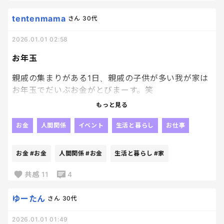
tentenmama
さん
30代
2026.01.01 02:58
お年玉
親戚の集まりがある1日、親戚の子供が多い我が家は
お年玉でだいぶお金がとびまーす。笑
もっと見る
まあ、一年に一回だからね
いいんだけどさ。笑
お金
人間関係
イベント
生活と暮らし
お仕事
子供達の年齢が上がってく度に金額も比例して上が
お金
#お金
人間関係
#お金
生活と暮らし
#家
っていくのでね。笑
共感
11
4
おばさん頑張って働かないとよ。笑
ゆーたん
さん
30代
2026.01.01 01:49