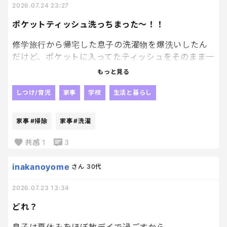
2026.07.24 23:27
ポケットティッシュ洗っちまった〜！！
修学旅行から帰宅した息子の洗濯物を爆洗いしたん
だけど、ポケットに入ってたティッシュをそのまま一
緒に洗っちまった〜！！！！！
もっと見る
やっちまった、、
しつけ/育児
家事
学校
生活と暮らし
乾燥もそのままやったから、もう綿埃！？がすご
い、、
家事
#掃除
家事
#洗濯
最悪でーす
共感
1
3
ポケット確認を、忘れた私のミスだなぁ
まあ、本人がポケット確認してくれるのが1番なんだ
inakanoyome
さん
30代
けどね！？笑
2026.07.23 13:34
あーあ
どれ？
朝から洗濯機の掃除でバタバタですわ