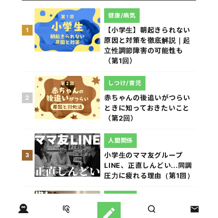
健康/病気
【小学生】朝起きられない
1
原因と対策を徹底解説｜起
立性調節障害の可能性も
（第1回）
しつけ/育児
赤ちゃんの後追いがつらい
2
ときに知っておきたいこと
（第2回）
人間関係
小学生のママ友グループ
3
LINE、正直しんどい...同調
圧力に疲れる理由（第1回）
親子関係
【掲示板の声×公認心理師】
4