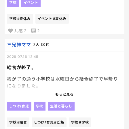
テーマが壮大すぎる。
学校
イベント
夏休みの予定を全部キャンセルして、これから宇宙
学校
#夏休み
イベント
#夏休み
旅行の計画を立てた方がいい？その前にNASAに連絡
すればいいんか？
共感
2
2
まずは地球の外の空気を吸って比較しないと、研究に
三兄妹ママ
さん
30代
ならんよな。🚀
2026.07.16 12:45
給食が終了。
我が子の通う小学校は水曜日から給食終了で早帰り
になりました。
ついにやってきた、、、。
もっと見る
仕事行く前に、子供達のお昼の準備までして出てい
く。
しつけ/育児
学校
生活と暮らし
帰ってきたら、食べたいお皿を洗うことから始ま
る。
学校
#給食
しつけ/育児
#ご飯
学校
#学校