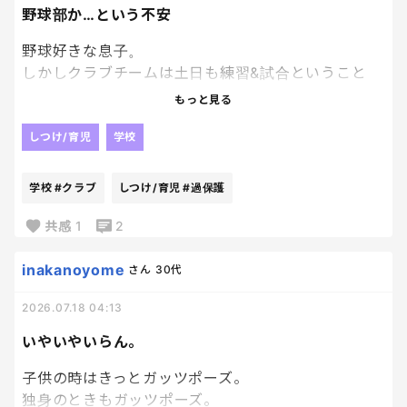
一回はいただけだと信用無いから
野球部か…という不安
何回も脱いで、履いての繰り返し😂
本人もまたぁ～？ってもちろん言ってくるんだけど、
野球好きな息子。
いや、何でもいいならこんなに手間ないわ‼‼
しかしクラブチームは土日も練習&試合ということ
こっちだってまたぁ‼?なんだよ!って
で、結局入らず。
もっと見る
旦那とツッコんだ。笑
明日これまで相棒だったパンツとサヨナラ。
だが、中学からは野球部に入りたいと。
しつけ/育児
学校
ぼろぼろパンツ、あばよ。世話なったな。
ちゃんと息子にも最後の挨拶させよ。笑
うーん…私が高校の時野球部のマネージャーだったん
学校
#クラブ
しつけ/育児
#過保護
だけど、とにかく練習が過酷だったり、頭に打球が当
たったり、フライを取ろうとして後ろに倒れて救急
共感
1
2
車来たり、熱中症になったり…
何よりユニフォーム汚かったなー…
inakanoyome
さん
30代
2026.07.18 04:13
いやそれより、危なくない！？って思いが強くて、な
るべく野球やってほしくないなと思ってしまうんだよ
いやいやいらん。
ね…
過保護すぎるし、阻止することはできないんだけ
子供の時はきっとガッツポーズ。
ど、怖いんだよ…
独身のときもガッツポーズ。