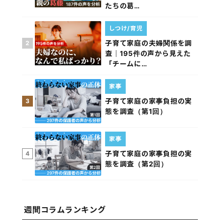
たちの葛…
しつけ/育児
子育て家庭の夫婦関係を調
2
査｜195件の声から見えた
「チームに…
家事
子育て家庭の家事負担の実
3
態を調査（第1回）
家事
子育て家庭の家事負担の実
4
態を調査（第2回）
週間コラムランキング