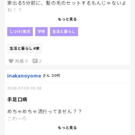
外してもらおう。
家出る5分前に、髪の毛のセットするもんじゃないよ
もうさ、どう接するのが正解かわかんないよね
ね！？
同じこと繰り返されすぎて
絶対に5分じゃ終わらない。
もっと見る
頑張ったね！偉いね！
これが毎日なのに、どうして学習しないのでしょ
かわいいね！とかそんなん言ってらんないんですけ
う。
しつけ/育児
学校
生活と暮らし
ど。笑
前に横澤なっちゃんが
そんな今日も、家出る5分前にヘアセット初めて当た
生活と暮らし
#家
愛せないときもあるって言ってたけど
り前にギリギリでバタバタしながら登校していきま
ほんとそう。まさに今そう。
した〜
共感
0
2
助けてください😂😂
帰ってきたときどんな顔してりゃいいんだ。笑
inakanoyome
さん
30代
2026.07.09 05:38
手足口病
めちゃめちゃ流行ってません？？
こわ～💦
もらってこないでほしい～
もっと見る
誰もかからないで～