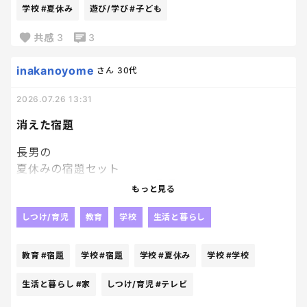
学校
#夏休み
遊び/学び
#子ども
何回同じことを繰り返しても学ばないのが不思議な
共感
3
3
んだけど😂
inakanoyome
さん
30代
みんなのお子さんはコツコツやるタイプ？
それとも最後に追い込むタイプ？
2026.07.26 13:31
一緒に人が多かったら安心だわ。笑
消えた宿題
長男の
夏休みの宿題セット
が一式無くなりなりました😇😇
もっと見る
何が起きてこうなるかな。
明日放デイで再捜索です。
しつけ/育児
教育
学校
生活と暮らし
もうすでに探してもらったけど、
家に無い、車に無い。
教育
#宿題
学校
#宿題
学校
#夏休み
学校
#学校
ゴミ箱もない←
生活と暮らし
#家
しつけ/育児
#テレビ
学校で使う教材も入ってたのに････