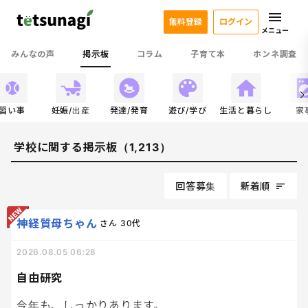
無料登録
ログイン
メニュー
みんなの声
掲示板
コラム
子育て本
ホンネ調査
習い事
妊娠/出産
発達/発育
遊び/学び
生活と暮らし
家
学校に関する掲示板（1,213）
回答募集
新着順
神経質母ちゃん
さん
30代
2026.08.05 06:28
自由研究
今年も、しっかりあります。