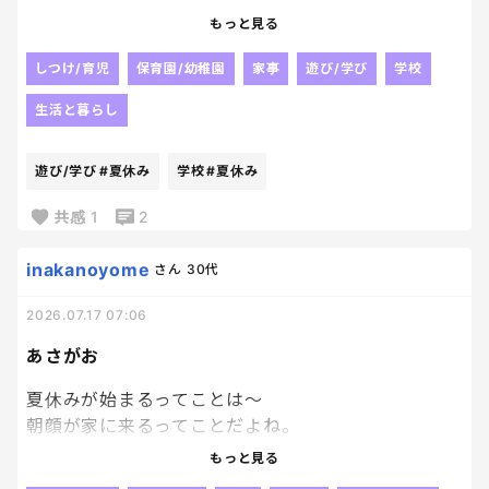
息子は体も小さいし細いし…
でも今は正直、
もっと見る
夏休み前の３連休とか全然求めてないっす‼‼
同じ気持ちの人、いたりしないかな…
もうすぐ連休始まるのに！
しつけ/育児
保育園/幼稚園
家事
遊び/学び
学校
１か月もの連休がくるってのに
生活と暮らし
なんの３連休よ‼
遊び/学び
#夏休み
学校
#夏休み
共感
1
2
inakanoyome
さん
30代
2026.07.17 07:06
あさがお
夏休みが始まるってことは～
朝顔が家に来るってことだよね。
今年は本気で自分で水やり
もっと見る
やってもらおう。