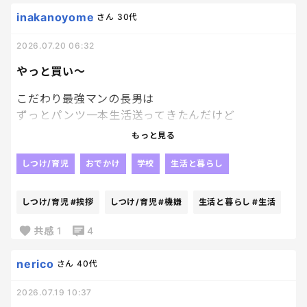
inakanoyome
さん
30代
2026.07.20 06:32
やっと買い～
こだわり最強マンの長男は
ずっとパンツ一本生活送ってきたんだけど
洗濯もだけど、
もっと見る
乾いていないと
機嫌悪くなるから
しつけ/育児
おでかけ
学校
生活と暮らし
朝のズボン触って確認するのがちょっとドキドキ。笑
そろそろパンツの限界が近そうで
しつけ/育児
#挨拶
しつけ/育児
#機嫌
生活と暮らし
#生活
毎日洗濯機から出すたびに
破れてないか、とヒヤヒヤしてたのもあったから
共感
1
4
ここ連日行く先々でパンツを探して
試着もさせてきて、
nerico
さん
40代
今日やっとゲット～。
2026.07.19 10:37
試着した枚数は少ないけど、