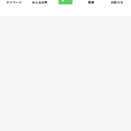
「限界」「一人になりた
マイページ
みんなの声
検索
お知らせ
い」「消えたい」―― 追い
詰められる親の心理と、そ
の前にできること
人間関係
小学生のママ友グループ
5
LINEが疲れた…角を立てな
い断り方と通知設定（第2
回）
週間子育て本ランキング
しつけ/育児
児童精神科医が伝える「お
1
父さんは、お母さんの母性
を発揮するためのサポート
役」