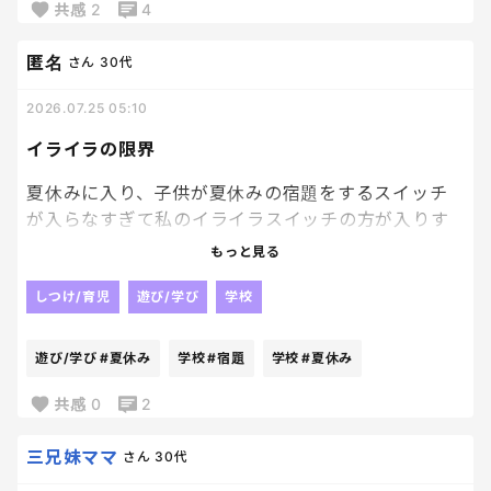
共感
2
4
だからリュックにまとめて持つように
言ってるんだよう。
匿名
さん
30代
無かったら、学校に電話して、
改めて教材は買い直しよなぁ････
2026.07.25 05:10
はぁ。
これがまた、親しか焦ってないんだ。
イライラの限界
旦那と私が隅々まで探している間、
夏休みに入り、子供が夏休みの宿題をするスイッチ
２分ほど部屋ぱ～っと見まわして歩いて、
が入らなすぎて私のイライラスイッチの方が入りす
ナイ‼‼‼
ぎている現状。
で、テレビ見てる息子よ。
もっと見る
あんた、大物になりなさいよ。
ほんっとにやらないんだよね。
しつけ/育児
遊び/学び
学校
笑
やばすぎるわ。
遊び/学び
#夏休み
学校
#宿題
学校
#夏休み
共感
0
2
三兄妹ママ
さん
30代