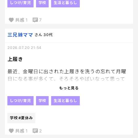
しつけ/育児
学校
生活と暮らし
私ってなんて計画性がないのでしょう。
今日、長男にパッキングさせて隣で指示のみしたい
共感
1
7
と思います。
自分でパッキングした方がどこに何があるかわかる
三兄妹ママ
さん
30代
もんね！笑
2026.07.20 21:54
上履き
最近、金曜日に出された上履きを洗うの忘れて月曜
日になる事が多くて、そろそろやばいなって思って
る。笑
もっと見る
基本、上履きは子供達が自分で洗うことになってる
しつけ/育児
学校
生活と暮らし
んだけど
なかなか洗わずに土日が過ぎて行く〜、、、
学校
#夏休み
夏休みに入ったからしばらくはいいけどね
共感
1
2