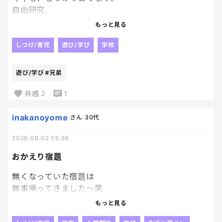
自由研究。
去年は、兄弟揃ってアリの巣がどのように作られる
もっと見る
か。アリの生態について調べました！！
しつけ/育児
遊び/学び
学校
今年はどうしようか、、、
遊び/学び
#兄弟
皆さんのお子さんは、自由研究ありますか？？🥹
共感
2
1
もうすでに何をやるか決まっている方は教えてくださ
い🥹🥹
inakanoyome
さん
30代
2026.08.02 05:36
おかえり宿題
無くなっていた宿題は
無事帰ってきました～笑
やっぱり人の「見た」とか
もっと見る
そういうのって当てにならないよね😂