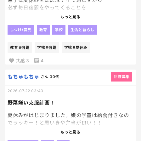
息子は夏休みをほぼ放デイで過ごすから
必ず毎日宿題をやってくることを
おやくそくごと にしてて
もっと見る
初日の今日、やってきた！って
すごいドヤっとした顔で言ってたから
しつけ/育児
教育
学校
生活と暮らし
偉いねって話してたんだけど、
いったいどれの何をやってきたんだろうか。笑
教育
#宿題
学校
#宿題
学校
#夏休み
明日改めて毎日やる宿題を確認しなきゃなー。
共感
3
4
コツコツやらないと終わらないんだからなー！
もちゅもちゅ
さん
30代
回答募集
2026.07.22 03:43
野菜嫌い克服計画！
夏休みがはじまりました。娘の学童は給食付きなの
でラッキー！と思いきや弁当が良い！！
と、、、。 娘は好き嫌いが多く、食べられるおか
もっと見る
ずが多いのです。(基本食わず嫌い)