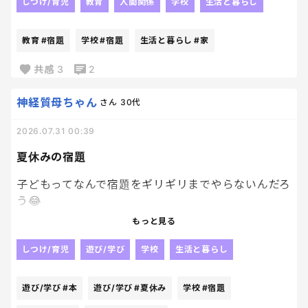
じゃないかなぁ～って思っていた通り、
しつけ/育児
教育
人間関係
学校
生活と暮らし
他の子が持ち帰っていて、
2日後に
教育
#宿題
学校
#宿題
生活と暮らし
#家
なんか入ってた。って持ってきたらしい。
毎日荷物開けないパターンね！？笑
共感
3
2
戻ってきたことが何よりだから
良いんだけどね！！
神経質母ちゃん
さん
30代
我が家ってましたようーーーー。笑
2026.07.31 00:39
なんでも再確認は大事！！
夏休みの宿題
子どもってなんで宿題をギリギリまでやらないんだろ
う😂
もっと見る
もっと早く終わらせれば遊ぶ時間も増えるのにって
思うんだけど、
しつけ/育児
遊び/学び
学校
生活と暮らし
本人はまだ大丈夫って余裕そうだしね。
遊び/学び
#本
遊び/学び
#夏休み
学校
#宿題
結局最後は私まで一緒に焦る🥹