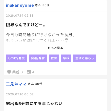
inakanoyome
さん
30代
2026.07.14 02:33
限界なんですけどー。
今日も時間通りに行けなかった長男。
もういい加減にしてくれよ････😇
時間には間に合ってるのに、
もっと見る
集合場所に行かないってなによ。
集団登校が嫌なら嫌で良いって
しつけ/育児
発達/発育
教育
学校
生活と暮らし
言ってんのに
行くって言ってたのは君よね？？？
共感
3
4
時間に間に合うように必死になる
こっちの身にもなれや。
三兄妹ママ
さん
30代
何十回と同じ話をして、
何十回と信じて頑張ろう！ってしてきたのに
2026.07.10 00:02
これ。
家出る5分前にする事じゃない
取りあえず集団登校からは