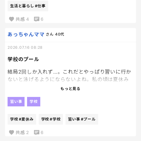
毎日のお昼ご飯を考えるって相当疲れる。
生活と暮らし
#仕事
特に私は料理好きじゃないからね、、
共感
4
6
早く2学期はじまらないかなぁ🥹
あっちゃんママ
さん
40代
2026.07.16 08:28
学校のプール
結局2回しか入れず…。これだとやっぱり習いに行か
ないと泳げるようにならないよね。私の頃は夏休み
も学校でプール教室あったけど今はないし。習いの
もっと見る
プール、混んでるし早く辞めたいけど、平泳ぎができ
るまでは続けようと思った。
習い事
学校
学校
#夏休み
学校
#学校
習い事
#プール
共感
2
6