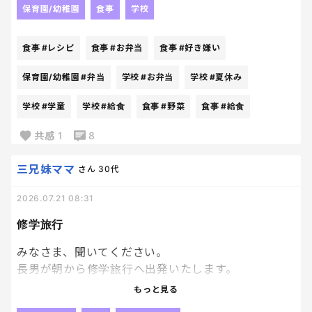
保育園/幼稚園
食事
学校
なので、入れたおかずは必ず食べるという約束でお
弁当を作る事にしました。ちなみに緑の野菜は毎日1
食事
#レシピ
食事
#お弁当
食事
#好き嫌い
品は入れるからねと伝えてます。笑
この夏休み期間で少しでも野菜嫌いが無くなれば良
保育園/幼稚園
#弁当
学校
#お弁当
学校
#夏休み
いなあ、、と思い、色んなレシピを探し中です。
学校
#学童
学校
#給食
食事
#野菜
食事
#給食
野菜を使ったおかずでおすすめがあれば教えてくだ
さい！！！(野菜と言いつつ、野菜以外のおかずでも
共感
1
8
嬉しいです)
三兄妹ママ
さん
30代
2026.07.21 08:31
修学旅行
みなさま、聞いてください。
長男が朝から修学旅行へ出発いたします。
時間は十分あったのに、前日になってもパッキング終
もっと見る
わっていません。