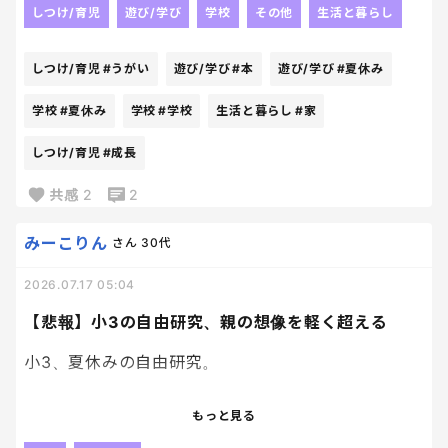
学校で育てながら
しつけ/育児
遊び/学び
学校
その他
生活と暮らし
何個咲いた！とか、
毎朝確認したり愛着は持っているようだから
しつけ/育児
#うがい
遊び/学び
#本
遊び/学び
#夏休み
期待はしているけど～🌸
綺麗に縦に成長してもらえるように
学校
#夏休み
学校
#学校
生活と暮らし
#家
場所と調整はちゃんとやってあげなきゃね～
しつけ/育児
#成長
朝顔で
コツって言うかこれやったほうがいいよ！
共感
2
2
みたいな何かあれば
ぜひぜひお待ちしております。✨✨
みーこりん
さん
30代
2026.07.17 05:04
【悲報】小3の自由研究、親の想像を軽く超える
小3、夏休みの自由研究。
「どうして、地球の空気は吸っても大丈夫なのか？」
もっと見る