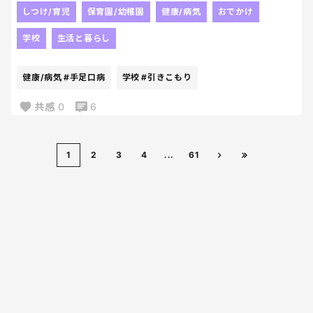
また引きこもりたくない😂
しつけ/育児
保育園/幼稚園
健康/病気
おでかけ
アルコールは効かないとか⚡
学校
生活と暮らし
暑すぎて外遊びがしづらくなるこの季節にね～
こういうの流行るのやめてほしいよね🫠
健康/病気
#手足口病
学校
#引きこもり
共感
0
6
1
2
3
4
...
61