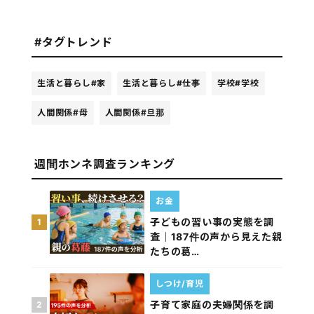
#タグトレンド
生活と暮らし
#家
生活と暮らし
#仕事
学校
#学校
人間関係
#母
人間関係
#旦那
週間ホンネ調査ランキング
お金
子どもの習い事の実態を調
1
査｜187件の声から見えた親
たちの葛…
しつけ/育児
子育て家庭の夫婦関係を調
2