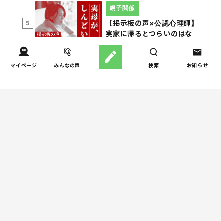
親子関係
【掲示板の声×公認心理師】
5
実家に帰るとつらいのはな
ぜ？「毒親かも？」親との
関係に悩む大人へ
マイページ
みんなの声
検索
お知らせ
週間子育て本ランキング
しつけ/育児
児童精神科医が伝える「お
1
父さんは、お母さんの母性
を発揮するためのサポート
役」
妊娠/出産
産婦人科医と助産師さんの
2
役割の違いは？