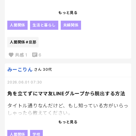
「〇〇知らない？」
もっと見る
私「どこ探した？」
人間関係
生活と暮らし
夫婦関係
旦那「見つからない」
人間関係
#旦那
私が行く。
共感
1
6
3秒で見つかる。
みーこりん
さん
30代
2026.06.01 07:30
すると旦那は言う。
角を立てずにママ友LINEグループから脱出する方法
「そこ見たんだけどなー」
タイトル通りなんだけど、もし知っている方がいらっ
絶対見てない。
しゃったら教えてください。
もっと見る
でも全国の旦那さんが同じこと言ってる気がする。
今日は学校が休みなんだけど、朝から通知が止まり
ません。
人間関係
学校