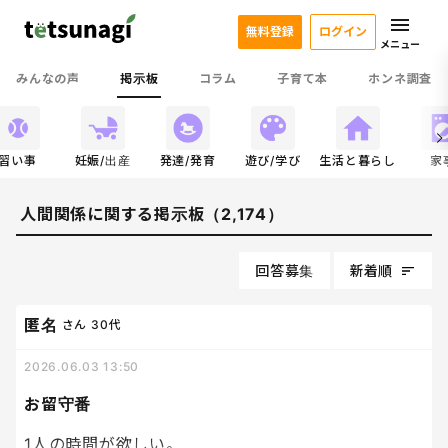
無料登録
ログイン
メニュー
みんなの声
掲示板
コラム
子育て本
ホンネ調査
習い事
妊娠/出産
発達/発育
遊び/学び
生活と暮らし
家
人間関係に関する掲示板（2,174）
回答募集
新着順
匿名
さん
30代
2026.06.03 13:50
お留守番
1人の時間が欲しい。