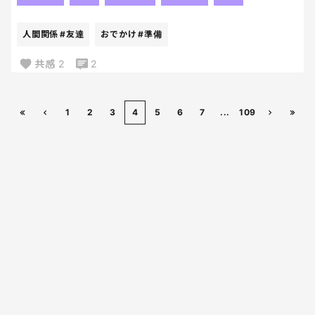
か選んでいません。
当日、「何個くらい買ったー？」の会話が😳
人間関係
#友達
おでかけ
#準備
「6個くらいかったよー」との会話が！！！
私と娘は「え！うそでしょ！？1つしか準備してない
共感
2
2
から家にあるので増やしていい？」と大慌て！！な
んとかメモ帳やキーホルダーなど増やしてプレゼン
トを準備したんですが、まさかすぎません？だった
1
2
3
4
5
6
7
...
109
ら100均なんて言わずいくら分って決めてよー😭😭