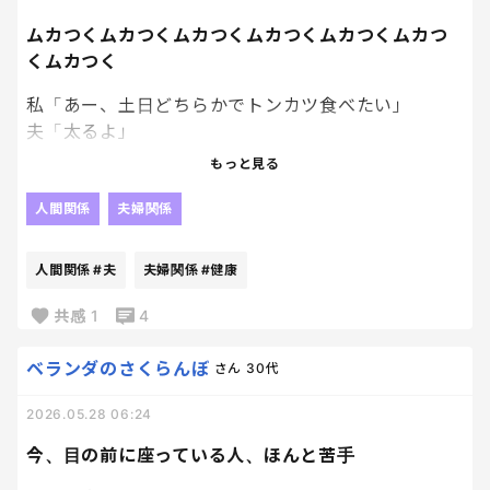
ムカつくムカつくムカつくムカつくムカつくムカつ
夫婦って長くなるほど、
くムカつく
思いやりの積み重ねが大事なんだろうなって最近すご
く思うようになった。
私「あー、土日どちらかでトンカツ食べたい」
夫「太るよ」
もっと見る
私「あー、こんな日はアイス食べたい」
夫「太るよ」
人間関係
夫婦関係
私「あー、キンキンに冷えたビール飲みたい」
人間関係
#夫
夫婦関係
#健康
夫「太るよ」
共感
1
4
うぜぇ。
ベランダのさくらんぼ
さん
30代
トンカツが痩せる食べ物でないことくらい知ってる
2026.05.28 06:24
わ。
アイスが健康食品だとも思ってないし、ビール飲んだ
今、目の前に座っている人、ほんと苦手
ら腹筋割れるとも思ってない。