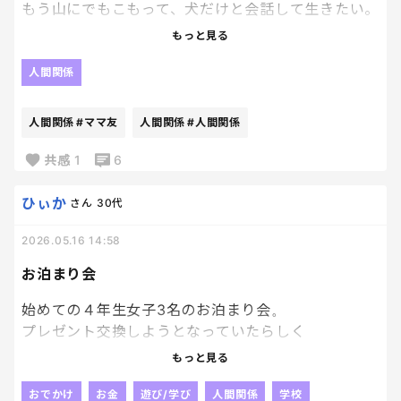
もう山にでもこもって、犬だけと会話して生きたい。
はあ。だるすぎる、、、
もっと見る
「おはよう」
「ワン」
人間関係
終了。
人間関係
#ママ友
人間関係
#人間関係
陰口もないし、空気読む疲れもないし。
共感
1
6
結論、一人のママ友にかなり疲れてるんだよね。
ひぃか
さん
30代
愚痴、悪口、噂話。
2026.05.16 14:58
ワイドショーのコメンテーターかよ。
お泊まり会
かったるいって。
始めての４年生女子3名のお泊まり会。
プレゼント交換しようとなっていたらしく
前日に聞かされました。
もっと見る
友達同士で「百均とかで買ってからプレゼント交
換」となったと娘から聞いてて、娘は100均で1つし
おでかけ
お金
遊び/学び
人間関係
学校