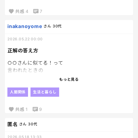
転職も考え始めてる今日この頃。
共感
4
7
inakanoyome
さん
30代
2026.05.22 00:00
正解の答え方
○○さんに似てる！って
言われたときの
正しい受け答えって何だろう？笑
もっと見る
私はだれか一人に定まらず、
あの人やらこの人やら、
人間関係
生活と暮らし
どうやら中途半端な顔なのか、
いろーーーーんな人に似てるって
共感
1
9
言われるんだけど
嬉しい！と言ったらおこがましいのか、
匿名
さん
30代
だけど似てないよ～！っていうのは
否定してる感じが冷たい？？とか…
2026.05.18 13:33