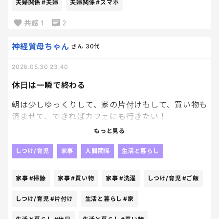
全然面白さがわからない！
夫婦関係
#夫婦
夫婦関係
#スマホ
共感
1
2
逆に私がスマホで見つけた面白い動画を見せる。
神経質母ちゃん
さん
30代
旦那は微妙な顔をしている。
2026.05.30 23:40
お互い同じ家に住んで、同じものを食べているのに、
笑いのツボだけは全然合わない。
休日は一瞬で終わる
朝は少しゆっくりして、家の片付けもして、買い物も
それなのに何年も一緒にいるんだから不思議なんだ
済ませて、できればカフェにも行きたい！
よね〜
もっと見る
頭の中では完璧な休日なんだよね
でも現実は違う。笑
しつけ/育児
家事
人間関係
生活と暮らし
洗濯して、掃除して、ご飯作って、買い物して、ご飯
家事
#掃除
家事
#買い物
家事
#洗濯
しつけ/育児
#ご飯
作って、、、😇
しつけ/育児
#片付け
生活と暮らし
#家
気付けば夕方。