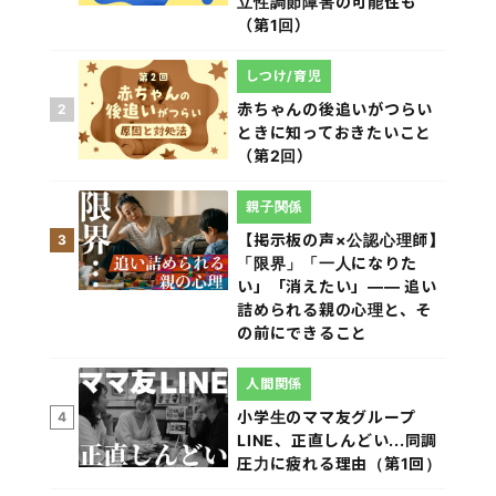
立性調節障害の可能性も
（第1回）
しつけ/育児
赤ちゃんの後追いがつらい
2
ときに知っておきたいこと
（第2回）
親子関係
【掲示板の声×公認心理師】
3
「限界」「一人になりた
い」「消えたい」―― 追い
詰められる親の心理と、そ
の前にできること
人間関係
小学生のママ友グループ
4
LINE、正直しんどい...同調
圧力に疲れる理由（第1回）