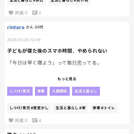
生活と暮らし
#休日
生活と暮らし
#買い物
そして夜には
共感
0
2
「今日何してたっけ？」
rintaro
さん
30代
という気持ちになる😇
2026.05.29 12:49
子どもが寝た後のスマホ時間、やめられない
ちゃんと動いていたはずなのに、休日だけ時間の進
み方がおかしいのですけど！？
「今日は早く寝よう」って毎日思ってる。
本当に眠いし、疲れてるし、明日も早い。
もっと見る
頭ではわかってる。
しつけ/育児
家事
人間関係
生活と暮らし
なのに、子どもたちが寝て、家が静かになった瞬間
から、急に自分の時間が始まるんだよねー
しつけ/育児
#夜更かし
生活と暮らし
#家
家事
#トイレ
誰にも話しかけられない。
共感
0
4
トイレもゆっくり行ける。