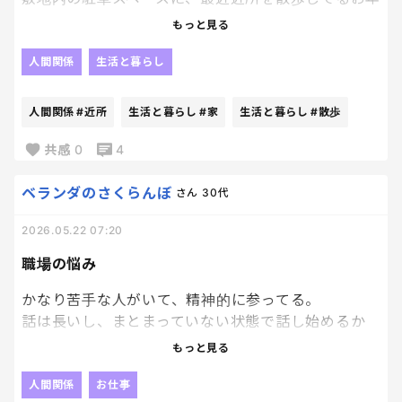
寄りがズカズカと侵入して休憩していくのよ。
もっと見る
びっくりじゃない？？
人間関係
生活と暮らし
駐車スペースの脇にある石段に腰掛けて休憩してん
人間関係
#近所
生活と暮らし
#家
生活と暮らし
#散歩
の。笑
共感
0
4
私も初めて見た時、えっ！？って2度見したわ。
ベランダのさくらんぼ
さん
30代
悪い人ではないけど、嫌だわ。
2026.05.22 07:20
職場の悩み
かなり苦手な人がいて、精神的に参ってる。
話は長いし、まとまっていない状態で話し始めるか
ら、最終的にどんな話だったのかが分からない。
もっと見る
月曜日が来てほしくない。
人間関係
お仕事