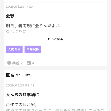
毎日の事だから、これが当たり前になっちゃうのが
2026.05.23 14:24
悲しい。
憂鬱…
明日、義両親に会うんだよね…
久しぶりに…
もっと見る
話したくないし、早く帰りたいな…
人間関係
夫婦関係
もう総じて、
共感
2
4
結婚ってめんどくさいな本当。
匿名
さん
30代
2026.05.23 03:42
人んちの駐車場に
戸建ての我が家。
敷地内の駐車スペースに、最近近所を散歩してるお年