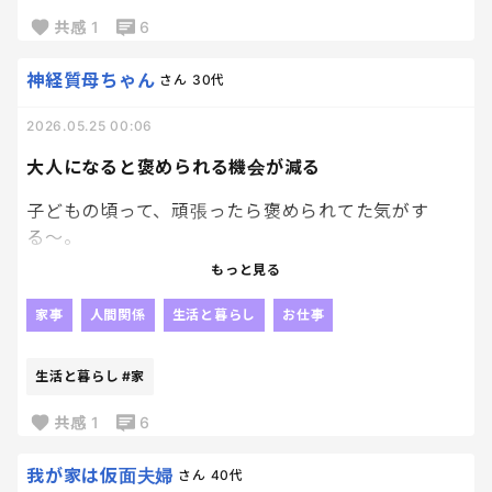
共感
1
6
なのに周りから見ると
「今日予定それだけだよね？」
神経質母ちゃん
さん
30代
って言われる。
2026.05.25 00:06
いや、精神的にはメインイベントなのよ。
大人になると褒められる機会が減る
子どもの頃って、頑張ったら褒められてた気がす
る〜。
もっと見る
でも大人になると、できて当たり前。
まあ、わかるけどさ。笑
家事
人間関係
生活と暮らし
お仕事
毎日ちゃんと起きて、働いて、家のことやってるだけ
生活と暮らし
#家
でも、本当は結構すごいことだと思う。
でも誰からも、ありがとうも言われんし
共感
1
6
頑張ってるね！と言われることもない。
我が家は仮面夫婦
さん
40代