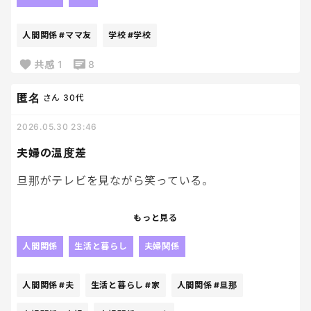
内容がどーでもよすぎて・・・。
人間関係
#ママ友
学校
#学校
プールの準備についてのやり取り。
スマホ放置してたんだけど、未読件数47件。
共感
1
8
半分以上はどうでも良い内容。
匿名
さん
30代
ということで、角を立てずにママ友LINEグループか
2026.05.30 23:46
ら脱出する方法を教えてくれた方には、米俵一俵を
差し上げます。
夫婦の温度差
旦那がテレビを見ながら笑っている。
「ねえねえ見て！」
もっと見る
と呼ばれる。
人間関係
生活と暮らし
夫婦関係
見に行く。
人間関係
#夫
生活と暮らし
#家
人間関係
#旦那