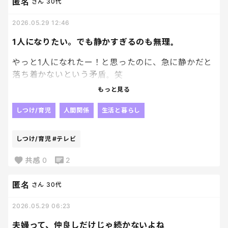
動画止められない。
匿名
さん
30代
途中で呼ばれない。
2026.05.29 12:46
それだけで、なんか急に自由✨
1人になりたい。でも静かすぎるのも無理。
で、気づくとネット見て、動画見て、どうでもいいも
やっと1人になれたー！と思ったのに、急に静かだと
の検索して、昔の写真見返してる。
落ち着かないという矛盾。笑
もっと見る
そして時計見て絶望するまでがセット。笑
で、結局テレビつけたり動画流したりするんだよね
しつけ/育児
人間関係
生活と暮らし
でもたぶん、夜更かししたいんじゃなくて、
誰とも話したくない日ほど、何かの気配は欲しい不
自分に戻る時間が欲しいだけなんだと思うんだけど
思議体験。
しつけ/育児
#テレビ
ね。笑
ただの寂しがりや？笑
共感
0
2
匿名
さん
30代
2026.05.29 06:23
夫婦って、仲良しだけじゃ続かないよね