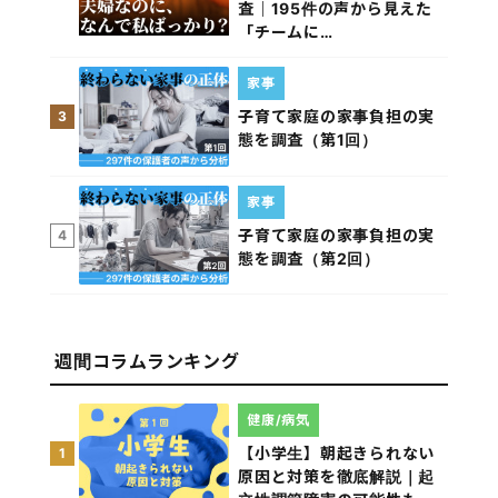
査｜195件の声から見えた
「チームに…
家事
子育て家庭の家事負担の実
3
態を調査（第1回）
家事
子育て家庭の家事負担の実
4
態を調査（第2回）
週間コラムランキング
健康/病気
【小学生】朝起きられない
1
原因と対策を徹底解説｜起