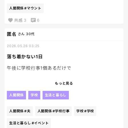
に、こっちの気持ちは全く受け入れない。
人間関係
#マウント
「私はこう思う！」は絶対で、こちらが少しでも違
共感
3
6
う意見を言うと、急に感情的になるし、その割には
「思っていることは話さないとダメでしょ」と無理
匿名
さん
30代
強いしてくる。
2026.05.26 03:25
いつも地雷踏まないように、空気読んで、言葉選んで
落ち着かない1日
るんだけどもう限界かも。
午後に学校行事1個あるだけで
出社したくない、辞めたい。
朝から
もっと見る
「遅れないかな」
「持ち物大丈夫かな」
人間関係
学校
生活と暮らし
「何着よう」
ってずっとソワソワ。
人間関係
#夫
人間関係
#学校行事
学校
#学校
結果、その予定以外ほぼ何も進まない。
生活と暮らし
#イベント