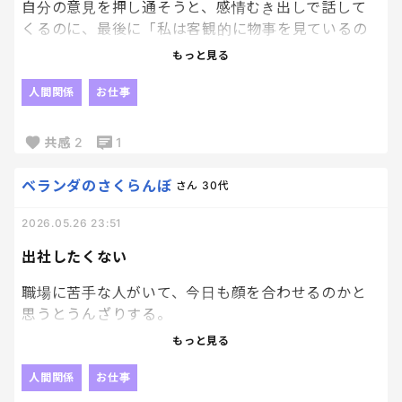
自分の意見を押し通そうと、感情むき出しで話して
「いいねー」
くるのに、最後に「私は客観的に物事を見ているの
とか
で」って話してくる人。
もっと見る
「俺も食べたいー」
とか
その自信、どっからくるんだろ。
人間関係
お仕事
「今日暑いもんねー」
とか、ないんかい。
プライドだけは高いから、手に負えない。
共感
2
1
クッソムカつく。
朝からずっと我慢してたけど、さっき限界を迎えて、
ベランダのさくらんぼ
さん
30代
吐き出させてもらいました。
2026.05.26 23:51
出社したくない
職場に苦手な人がいて、今日も顔を合わせるのかと
思うとうんざりする。
いつも自分はできてる、周りよりも優れてますってい
もっと見る
った感じでマウント取られるのがしんどい。
人間関係
お仕事
しかも、自分の気持ちは全力で押し付けてくるの