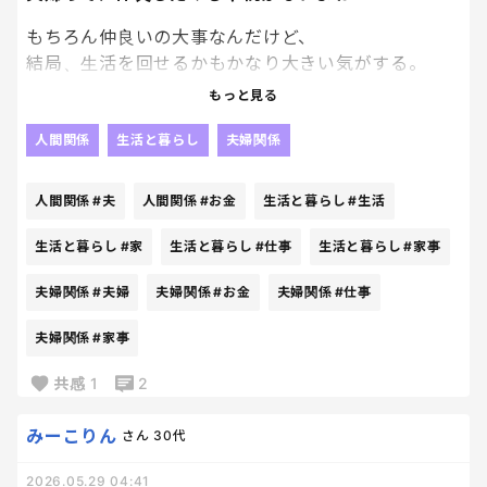
もちろん仲良いの大事なんだけど、
結局、生活を回せるかもかなり大きい気がする。
もっと見る
子どもの予定、家事、仕事、お金、体調。
毎日やること多すぎて、恋愛感情だけでは乗り切れ
人間関係
生活と暮らし
夫婦関係
ない日もある。
人間関係
#夫
人間関係
#お金
生活と暮らし
#生活
だからこそ、
生活と暮らし
#家
生活と暮らし
#仕事
生活と暮らし
#家事
ゴミ出ししてくれた
夫婦関係
#夫婦
夫婦関係
#お金
夫婦関係
#仕事
子ども見ててくれた
コンビニ寄ってきてくれた
夫婦関係
#家事
みたいな小さいことで「助かったー」ってなるよ
共感
1
2
ね。
みーこりん
さん
30代
逆に、自分ばっかり回してる感じになると、
ちょっとした一言にもイラッとしちゃうし。
2026.05.29 04:41