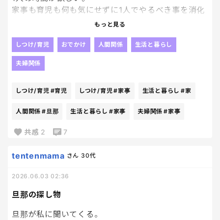
家事も育児も何も気にせずに1人でやるべき事を消化
したり、ただだらだらする時間がほしい。
もっと見る
って旦那に言った事がある。
しつけ/育児
おでかけ
人間関係
生活と暮らし
これは、本音。
夫婦関係
でも、いざ1人でお留守番になると
え、、私も行きたいってなる😇
しつけ/育児
#育児
しつけ/育児
#家事
生活と暮らし
#家
人間関係
#旦那
生活と暮らし
#家事
夫婦関係
#家事
共感
2
7
tentenmama
さん
30代
2026.06.03 02:36
旦那の探し物
旦那が私に聞いてくる。