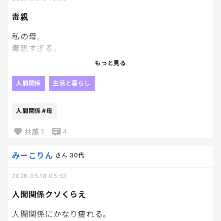
顔は合わせていたけど
毒親
初めて喋ったときとかに
似てると思ってた！って言われたときなんて
私の母。
特になんて答えたらいいんだろうって思う。笑
毒親すぎる。
それが
自分の要望が通らないと、そっこーいじける。
もっと見る
んなわけないわぁああ！！！！っていう人だったと
きは
こちらにもこちらの予定があって、母のお願いはちょ
人間関係
生活と暮らし
特にええええええ。って一瞬で頭フル回転させる。
っと聞けないなー。ごめん。っていうテンションで
笑
話しているのに
人間関係
#母
そんなテレビに出られている方に似てるだなんて
贅沢な誉め言葉を
いいわ！じゃあ！自分でやるから！！
共感
1
4
ストレートにありがとうって吸収できません🤣🤣
っていう言い方するんだよね。
どこが？？？って深堀したら引くもんね？笑
これ、本当に嫌。
みーこりん
さん
30代
どうにか笑いに変えて話題を
嫌悪感MAX。
自然に変えたいって思うんだよな～😂😂
2026.05.18 05:53
てか、聞いてて恥ずかしくなる。
人間関係クソくらえ
そして、一定期間私の事をシカトするっていう母いじ
けタイムが開催されるのだ。
人間関係にかなり疲れる。