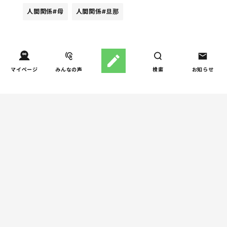
人間関係
#母
人間関係
#旦那
週間ホンネ調査ランキング
マイページ
みんなの声
検索
お知らせ
お金
子どもの習い事の実態を調
1
査｜187件の声から見えた親
たちの葛…
しつけ/育児
子育て家庭の夫婦関係を調
2
査｜195件の声から見えた
「チームに…
家事
子育て家庭の家事負担の実
3
態を調査（第1回）