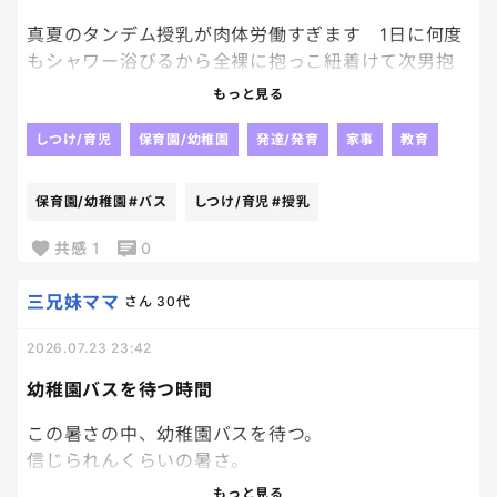
真夏のタンデム授乳が肉体労働すぎます 1日に何度
もシャワー浴びるから全裸に抱っこ紐着けて次男抱
いてその上からバスローブ一枚羽織って 次男は飲み
もっと見る
っぷりが凄くてまだ足りないよーと飲んでる口の中に
手を突っ込んで乳頭を突いて催促 同時に長男は乳
しつけ/育児
保育園/幼稚園
発達/発育
家事
教育
搾りみたいに次男の授乳を手伝う形で横からおっぱ
いをプルプル 優しいねーと思いながらも次男のヨ
保育園/幼稚園
#バス
しつけ/育児
#授乳
ダレでおっぱいヌルヌル 次男の授乳終わったら今
度は長男が鷲掴みしてプルンプルンさせて遊びま
共感
1
0
す すっごい刺激だけど全部受け入れてクッタクタに
なってぶっ倒れてます 喝を下さい！
三兄妹ママ
さん
30代
2026.07.23 23:42
幼稚園バスを待つ時間
この暑さの中、幼稚園バスを待つ。
信じられんくらいの暑さ。
立ってるだけで汗がだらだら、、、、
もっと見る