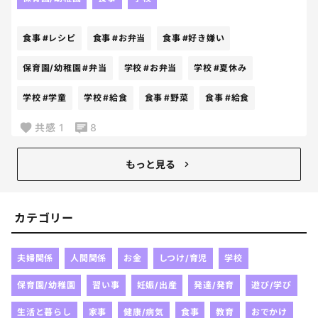
なので、入れたおかずは必ず食べるという約束でお
弁当を作る事にしました。ちなみに緑の野菜は毎日1
食事
#レシピ
食事
#お弁当
食事
#好き嫌い
品は入れるからねと伝えてます。笑
この夏休み期間で少しでも野菜嫌いが無くなれば良
保育園/幼稚園
#弁当
学校
#お弁当
学校
#夏休み
いなあ、、と思い、色んなレシピを探し中です。
学校
#学童
学校
#給食
食事
#野菜
食事
#給食
野菜を使ったおかずでおすすめがあれば教えてくだ
さい！！！(野菜と言いつつ、野菜以外のおかずでも
共感
1
8
嬉しいです)
もっと見る
カテゴリー
夫婦関係
人間関係
お金
しつけ/育児
学校
保育園/幼稚園
習い事
妊娠/出産
発達/発育
遊び/学び
生活と暮らし
家事
健康/病気
食事
教育
おでかけ