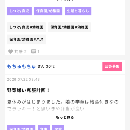
待てど待てどもバスはこない。
だから、GPSを付けてくれって言ってんねん。
しつけ/育児
保育園/幼稚園
生活と暮らし
って気持ちで、先日までバス待ちをしておりました
ー。
しつけ/育児
#幼稚園
保育園/幼稚園
#幼稚園
やっと夏休み突入した末っ子だが、また来週から夏
保育園/幼稚園
#バス
季保育開始！！
共感
2
1
幼稚園様、ありがとう。
助かります🥹
もちゅもちゅ
さん
30代
回答募集
2026.07.22 03:43
野菜嫌い克服計画！
夏休みがはじまりました。娘の学童は給食付きなの
でラッキー！と思いきや弁当が良い！！
と、、、。 娘は好き嫌いが多く、食べられるおか
もっと見る
ずが多いのです。(基本食わず嫌い)
保育園/幼稚園
食事
学校