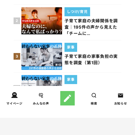
しつけ/育児
子育て家庭の夫婦関係を調
2
査｜195件の声から見えた
「チームに…
家事
子育て家庭の家事負担の実
3
態を調査（第1回）
家事
子育て家庭の家事負担の実
4
態を調査（第2回）
マイページ
みんなの声
検索
お知らせ
週間コラムランキング