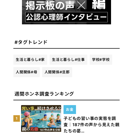
#タグトレンド
生活と暮らし
#家
生活と暮らし
#仕事
学校
#学校
人間関係
#母
人間関係
#旦那
週間ホンネ調査ランキング
お金
子どもの習い事の実態を調
1
査｜187件の声から見えた親
たちの葛…