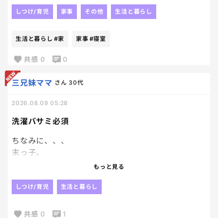
からの即夕飯。
そして寝室へノンストップ!‼
しつけ/育児
家事
その他
生活と暮らし
の予定でございます。笑
生活と暮らし
#家
家事
#寝室
Bプランとか無いからねっ。笑
共感
0
0
三兄妹ママ
さん
30代
2026.08.09 05:28
洗濯バサミ必須
ちなみに、、、
末っ子。
ずっと、鼻つまんで潜っててそれがないと水入ってき
もっと見る
そうで信用ないらしい。
でもそれじゃ、片手使えないし泳げないってなって洗
しつけ/育児
生活と暮らし
濯バサミしてあげたら、とてもよかったらしく
ずっと洗濯バサミつけながら泳いでる。笑
共感
0
1