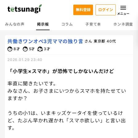
無料登録
ログイン
メニュー
みんなの声
掲示板
コラム
子育て本
ホンネ調査
共働きワンオペ3児ママの独り言
さん
東京都
40代
8才
5才
3才
2026.01.29 23:40
「小学生×スマホ」が恐怖でしかないんだけど
率直に聞きたいです。
みなさん、お子さまにいつからスマホを持たせてい
ますか？
うちの小1は、いまキッズケータイを使っているけ
ど、たぶん早かれ遅かれ「スマホ欲しい」と言い出
す。