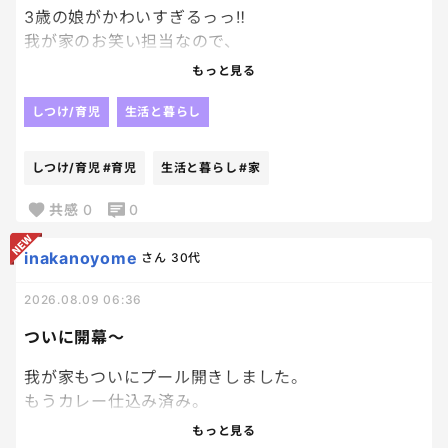
3歳の娘がかわいすぎるっっ‼
我が家のお笑い担当なので、
やることに基本爆笑なんだけど、
もっと見る
女の子ってこんなに可愛いだねぇぇぇぇえ‼
今水泳キャップまでかぶって
しつけ/育児
生活と暮らし
プール入って全身ではしゃいでる姿が
たまらん。。。。笑
しつけ/育児
#育児
生活と暮らし
#家
長男は
嫌がってかぶってくれなかったからな～😂
共感
0
0
男の子との違いを感じながら育児。
それもまた楽しい♪
inakanoyome
さん
30代
2026.08.09 06:36
ついに開幕～
我が家もついにプール開きしました。
もうカレー仕込み済み。
上がったら即シャワー。
もっと見る