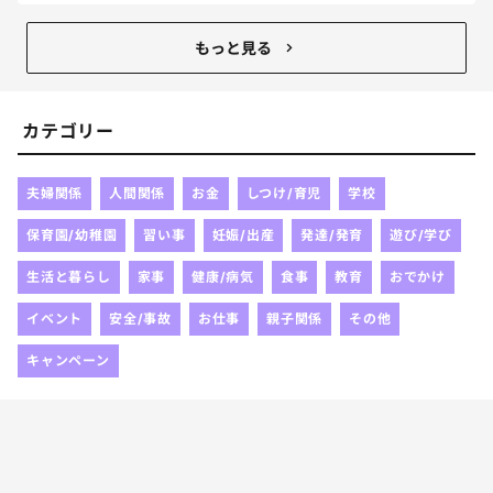
まずこれをどうにかしなきゃねぇ。笑
もっと見る
カテゴリー
夫婦関係
人間関係
お金
しつけ/育児
学校
保育園/幼稚園
習い事
妊娠/出産
発達/発育
遊び/学び
生活と暮らし
家事
健康/病気
食事
教育
おでかけ
イベント
安全/事故
お仕事
親子関係
その他
キャンペーン