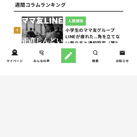
週間コラムランキング
人間関係
小学生のママ友グループ
1
LINEが疲れた…角を立てな
い断り方と通知設定（第2
回）
マイページ
みんなの声
検索
お知らせ
しつけ/育児
赤ちゃんの後追いがつらい
2
ときに知っておきたいこと
（第2回）
学校
【掲示板の声×公認心理師】
3
子どもに「死にたい」と言
われたらー親ができる寄り
添い方と“心のSOS”の受け
止め方（第1回）