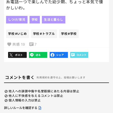
糸電話一つで楽しんでた幼少期、ちょっと本気で懐
かしいわ。
しつけ/育児
学校
生活と暮らし
学校
#いじめ
学校
#トラブル
学校
#学校
共感
19
7
コメントを書く
利用規約を遵守の上、投稿お願いします
他人への誹謗中傷や名誉毀損にあたる内容は禁止
他人に不快感を与えるコメントは禁止
個人情報の入力は禁止
詳しいルールを確認する